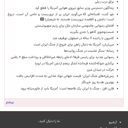
یراق درب ریلی
پنتاگون دسترسی وزیر سابق نیروی هوایی آمریکا را قطع کرد
جو کنت: افسانه‌ای که می‌گوید ایران پر از تروریست و حامی آن است، دروغ
است؛ داعش و القاعده تروریست هستند نه شیعیان!
افشای رسوایی جاسوسی سازمان ملل برای رژیم صهیونیستی
شست‌وشوی کاهو را جدی بگیرید
کامیون با راننده ۸ ساله در اصفهان توقیف شد
سی‌ان‌ان: آمریکا به دنبال راهی برای خروج از جنگ ایران است
رسانه؛ سنگر نخست در جنگ روایت‌ها
رسوایی جدید برای رئیس فیفا/ ادعای رابطه غیراخلاقی و پرداخت مبلغ ۶ رقمی
برکناری شوکه‌کننده فرمانده لشکر پنجم ارتش آمریکا در اروپا
حركت در ميدان مين
پس‌لرزه‌های جنگ ایران؛ قیمت جهانی مواد غذایی به شدت افزایش یافت
بهترین هدیه روز خبرنگار
فارن افرز : جنگ با ایران یک فاجعه است؛ آمریکا باید از خاورمیانه برود
بیشتر
ما را دنبال کنید.
آرشیو