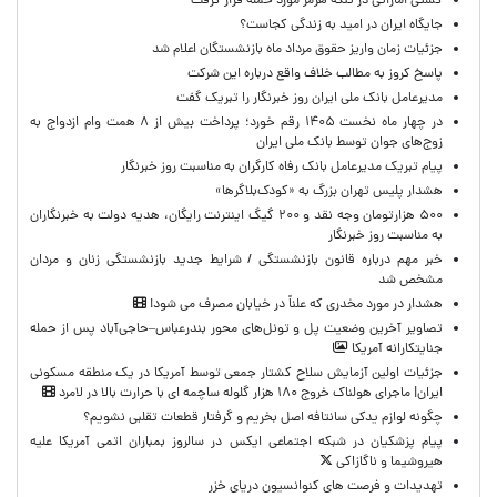
کشتی اماراتی در تنگه هرمز مورد حمله قرار گرفت
جایگاه ایران در امید به زندگی کجاست؟
جزئیات زمان واریز حقوق مرداد ماه بازنشستگان اعلام شد
پاسخ کروز به مطالب خلاف واقع درباره این شرکت
مدیرعامل بانک ملی ایران روز خبرنگار را تبریک گفت
در چهار ماه نخست ۱۴۰۵ رقم خورد؛ پرداخت بیش از ۸ همت وام ازدواج به
زوج‌های جوان توسط بانک ملی ایران
پیام تبریک مدیرعامل بانک رفاه کارگران به مناسبت روز خبرنگار
هشدار پلیس تهران بزرگ به «کودک‌بلاگرها»
۵۰۰ هزارتومان وجه نقد و ۲۰۰ گیگ اینترنت رایگان، هدیه دولت به خبرنگاران
به مناسبت روز خبرنگار
خبر مهم درباره قانون بازنشستگی / شرایط جدید بازنشستگی زنان و مردان
مشخص شد
هشدار در مورد مخدری که علناً در خیابان مصرف می شود!
تصاویر آخرین وضعیت پل و تونل‌های محور بندرعباس–حاجی‌آباد پس از حمله
جنایتکارانه آمریکا
جزئیات اولین آزمایش سلاح کشتار جمعی توسط آمریکا در یک منطقه مسکونی
ایران| ماجرای هولناک خروج ۱۸۰ هزار گلوله ساچمه ای با حرارت بالا در لامرد
چگونه لوازم یدکی سانتافه اصل بخریم و گرفتار قطعات تقلبی نشویم؟
پیام پزشکیان در شبکه اجتماعی ایکس در سالروز بمباران اتمی آمریکا علیه
هیروشیما و ناگازاکی
تهدیدات و فرصت های کنوانسیون دریای خزر