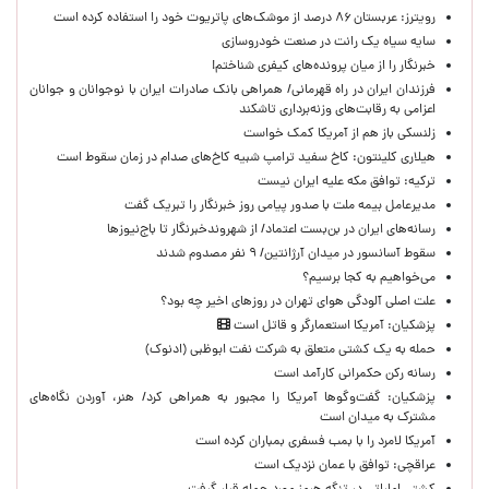
رویترز: عربستان ۸۶ درصد از موشک‌های پاتریوت خود را استفاده کرده است
سایه سیاه یک رانت در صنعت خودروسازی
خبرنگار را از میان پرونده‌های کیفری شناختم!
​فرزندان ایران در راه قهرمانی/ همراهی بانک صادرات ایران با نوجوانان و جوانان
اعزامی به رقابت‌های وزنه‌برداری تاشکند
زلنسکی باز هم از آمریکا کمک خواست
هیلاری کلینتون: کاخ سفید ترامپ شبیه کاخ‌های صدام در زمان سقوط است
ترکیه: توافق مکه علیه ایران نیست
مدیرعامل بیمه ملت با صدور پیامی روز خبرنگار را تبریک گفت
رسانه‌های ایران در بن‌بست اعتماد/ از شهروندخبرنگار تا باج‌نیوزها
سقوط آسانسور در میدان آرژانتین/ ۹ نفر مصدوم شدند
می‌خواهیم به کجا برسیم؟
علت اصلی آلودگی هوای تهران در روزهای اخیر چه بود؟
پزشکیان: آمریکا استعمارگر و قاتل است
حمله به یک کشتی متعلق به شرکت نفت ابوظبی (ادنوک)
رسانه رکن حکمرانی کارآمد است
پزشکیان: گفت‌وگوها آمریکا را مجبور به همراهی کرد/ هنر، آوردن نگاه‌های
مشترک به میدان است
آمریکا لامرد را با بمب فسفری بمباران کرده است
عراقچی: توافق با عمان نزدیک است