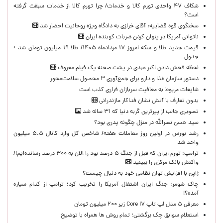
شکاف ۴۷ واحدی تورم کالا و خدمات/ چرا تورم کالا از خدمات سبقت گرفته
است؟
سخنگوی قوه قضاییه: آقای خرازی به دادگاه ویژه روحانیت احضار شد
ناتوانی آمریکا در پنهان کردن ضربات کوبنده ایران
قیمت جدید طلا و سکه امروز ۱۷ مردادماه ۱۴۰۵/ طلا ۱۹ میلیون تومان شد +
جدول
لحظه‌ فحش دادن اکبر عبدی در پشت صحنه یک فیلم معروف
دستور سازمان غذا و دارو برای جمع‌آوری ۳ محصول سلامت‌محور
شایعات مربوط به معافیت سربازان فراری کذب است
بدون تعارف با آتش نشان فداکار مازندرانی
تصویری جالب از پیرترین گربه دنیا که ۳۱ ساله شد
سید حسن نصرالله در منزل چگونه پدری بود؟
رشد بورس در اولین روز معاملات هفته/ شاخص کل وارد کانال ۵.۵ میلیون
واحد شد
ترامپ: تورم ایران که قبل از جنگ ۵ درصد بود را الان به ۳۰۰ درصد رسانده‌ایم!/
واکنش بانک مرکزی را ببینید
ژاپن با افزایش توان نظامی خود به دنبال چیست؟
چاک شومر: جنگ ایران اشتغال آمریکا را تخریب کرد؛ ترامپ از کدام سیاره
آمده؟!
معرفی ۵ مدل لپ تاپ Core i۷ زیر ۲۰۰ میلیون تومان
استعلام سوابق چک برگشتی؛ تمام روش ها همراه با توضیح