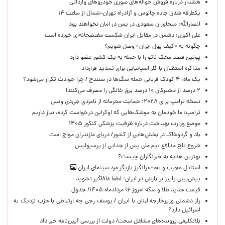
هشدار درباره فروش حواله‌های صوری خودروهای وارداتی
یکطرفه شدن جاده چالوس و آزادراه تهران–شمال از ساعت ۱۴
انصارالله: متجاوزان سعودی در یمن در امان نخواهند بود
علی اکبری: دشمن در مقابل ایران شکست مفتضحانه‌ای خورده است
چگونه به «کیف پول ایران» وصل شویم؟
پوتین قصد محک ناتو را با حمله به یک کشور عضو دارد
مذاکره استقلال با گلر اسپانیایی برای تمدید قرارداد
یک ماه، ۴ کودک قربانی حمله سگ‌ها در سنندج / چرا حوادث تکرار می‌شود؟
۲ درصد از مشترکان ۱۰ درصد برق خانگی را مصرف می‌کنند!
نسخه ترامپ برای ۲۰۲۸؛ حمایت محرمانه از نامزدی جی‌دی ونس
ترامپ: ما خودمان به موشک‌هایی که اوکراین درخواست کرده، نیاز داریم
موضع وزارت بهداشت درباره ظرفیت پزشکی کنکور ۱۴۰۵
باد و گردوخاک در بخش‌هایی از کشور/ دریای مازندران مواج است
شروع تلخ مدافع تیم ملی پس از جدایی از پرسپولیس
بهترین هدیه به خبرنگاران چیست؟
استایل عجیب و بحث‌برانگیز بازیگر مرد سینمای ایران
پیش‌بینی پاییز پر بارش در ایران؛ لطفا غافلگیر نشوید
قیمت جدید طلا و سکه امروز ۱۶ مردادماه ۱۴۰۵/ جدول
راز دشمنی وزیرخارجه لبنان با ایران / یوسف رجی چه ارتباطی با حزب نزدیک به
اسرائیل دارد؟
بلاتکلیفی پرونده‌های مشاغل سخت/ دولت از بررسی آیین‌نامه خبر داد