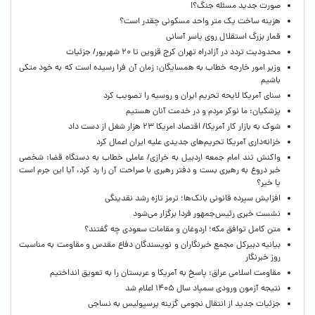
صورت جدید مسئله جنگ؟!
هزینه ساخت یک متر واحد مسکونی چقدر است؟
قمار بزرگ استقلال روی یاسر آسانی
محدودیت تردد در آزادراه تهران کرج قزوین تا ۲۰ شهریور/ جزئیات
وزیر امور خارجه خطاب به همسایگان: زمان آن فرا رسیده است که به خود متکی
باشیم
سنای آمریکا لایحه تحریم ایران و روسیه را تصویب کرد
پزشکیان: ما نوکر مردم و در خدمت آنان هستیم
شوک به بازار کار آمریکا/ اقتصاد امریکا ۲۳ هزار شغل از دست داد
خزانه‌داری آمریکا تحریم‌های جدیدی علیه ایران اعمال کرد
واکنش تند امام جمعه اردبیل به خرازی/ عاملی خطاب به دستگاه قضا: شخصی
خبر دروغ به رهبری بست و دفتر رهبری با صراحت آن را رد کرد، آیا این جرم است
یا خیر؟
افزایش سپرده قانونی بانک‌ها؛ ترمز تازه رشد نقدینگی
نشست خبری رئیس‌جمهور فردا برگزار می‌شود
متن کامل توافق مکه؛ اردوغان و مقامات سعودی چه گفتند؟
بیانیه دبیرکل مجمع خبرنگاران و نویسندگان دفاع مقدس و مقاومت به مناسبت
روز خبرنگار
مقاومت اسلامی عراق: پاسخ به آمریکا و عربستان را به تعویق انداختیم
نتیجه آزمون ورودی سمپاد سال ۱۴۰۵ اعلام شد
جزئیات جدید از انتقال نجومی گزینه پرسپولیس به نساجی