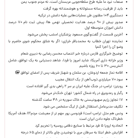
صنعاء: نبرد ما علیه طرح سلطه‌جویی عربستان است، نه مردم جنوب یمن
باید از ظرفیت رسانه مسئولانه و هوشمندانه بهره گرفت
دستگیری ۱۰۴ مظنون طی عملیات‌هایی علیه داعش در ترکیه
صدور بیش از ۹۰ درصد هدایت تحصیلی نهمی ها/ پیش ثبت نام ۷۰ درصد
دانش اموزان متوسطه اول
آخرین قسمت از گفت‌وگوی مسعود پزشکیان امشب پخش می‌شود
نماینده تهران خطاب به محمدباقر خرازی: اگر به شلاق محکوم شوی حاضرم با
وضو آن را اجرا کنم!
توضیح خبرگزاری فارس درباره خبر انتصاب محسن رضایی به دبیری شعام
وزیر خزانه داری آمریکا: شاید امروز یا فردا، شاهد دستیابی به یک توافق، شامل
آتش‌بس ۳۰ تا ۶۰ روزه باشیم
اقامه نماز جمعه اردوغان، بن ‌سلمان و شهباز شریف پس از امضای توافق
سود ۷۰ میلیاردی ذوب‌آهن از یک انتقال عجیب
رویترز: ترامپ در جنگ علیه ایران بر سر ۲ راهی بدی گیر افتاده است
رگبار و رعدوبرق در راه شمال کشور؛ تهران خنک‌تر می‌شود
۱۷ تجاوز رژیم صهیونیستی به خاک سوریه در ۴۸ ساعت گذشته
تکلیف مدیرعامل استقلال قبل از لیگ مشخص می شود
ونس هم مثل ترامپ است/ فردوسی پور مهم تر از معیشت مردم؟!/ هدف آمریکا
خطرناک جلوه دادن ایران است
اتحادیه اروپا ۵ فرد مرتبط با صنایع دفاعی روسیه را تحریم کرد
افزایش خطر ابتلا به سرطان مری با نوشیدن چای بالاتر از دمای ۶۵ درجه