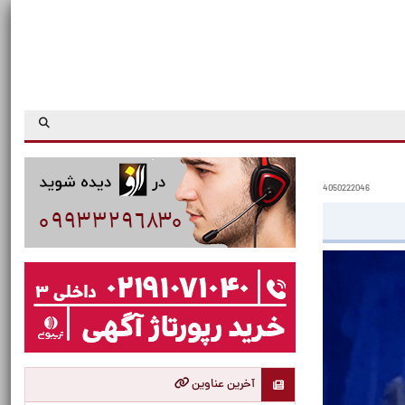
4050222046
آخرین عناوین