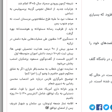
نتیجه آزمون ورودی سمپاد سال ۱۴۰۵ اعلام شد
جزئیات جدید از انتقال نجومی گزینه پرسپولیس به
نساجی
فزود که بسیاری
صنعاء: نبرد ما علیه طرح سلطه‌جویی عربستان است، نه
مردم جنوب یمن
باید از ظرفیت رسانه مسئولانه و هوشمندانه بهره
گرفت
دستگیری ۱۰۴ مظنون طی عملیات‌هایی علیه داعش در
صدهای خود را
ترکیه
صدور بیش از ۹۰ درصد هدایت تحصیلی نهمی ها/
پیش ثبت نام ۷۰ درصد دانش اموزان متوسطه اول
انیا، و دیگری در باشگاه گلف
آخرین قسمت از گفت‌وگوی مسعود پزشکیان امشب
پخش می‌شود
نماینده تهران خطاب به محمدباقر خرازی: اگر به شلاق
محکوم شوی حاضرم با وضو آن را اجرا کنم!
شده است، در حالی که
توضیح خبرگزاری فارس درباره خبر انتصاب محسن
‌سازی شده است، در
رضایی به دبیری شعام
وزیر خزانه داری آمریکا: شاید امروز یا فردا، شاهد
دستیابی به یک توافق، شامل آتش‌بس ۳۰ تا ۶۰ روزه
باشیم
اقامه نماز جمعه اردوغان، بن ‌سلمان و شهباز شریف
پس از امضای توافق