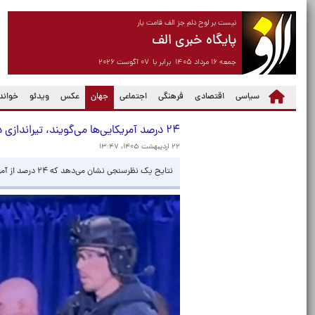
نیست بر لوح دلم جز الف قامت یار
پایگاه خبری الف
جمعه ۱۶ مرداد ۱۴۰۵ برابر با ۰۷ آگوست ۲۰۲۶
(current)
سیاسی
اقتصادی
فرهنگی
اجتماعی
جهان
عکس
ویدئو
خواندن
۲۴ درصد آمریکایی‌ها می‌گویند، تیراندازی در کاخ سفید صحنه‌سازی بود
۲۲ اردیبهشت ۱۴۰۵، ۱۳:۴۷
نتایح یک نظرسنجی نشان می‌دهد که ۲۴ درصد از آمریکایی معتقدند که سوءقصد به جان ترامپ در مهمانی کاخ سفید صحنه سازی و جعلی بود.