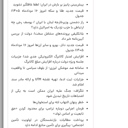
پیش‌بینی پاییز پر بارش در ایران؛ لطفا غافلگیر نشوید
قیمت جدید طلا و سکه امروز ۱۶ مردادماه ۱۴۰۵/
جدول
راز دشمنی وزیرخارجه لبنان با ایران / یوسف رجی چه
ارتباطی با حزب نزدیک به اسرائیل دارد؟
بلاتکلیفی پرونده‌های مشاغل سخت/ دولت از بررسی
آیین‌نامه خبر داد
قیمت جدید دلار، یورو و سایر ارزها امروز ۱۶ مردادماه
۱۴۰۵/ جدول
افزایش اعتبار کالابرگ الکترونیکی جدی شد/ جزییات
جلسه ویژه دولت درباره افزایش مبلغ کالابرگ
سامانه ضد موشکی لیزری؛ از بلوف سیاسی تا واقعیت
میدانی
جزئیات ثبت ادعا، تهیه نقشه UTM و ارائه مادر سند
اعلام شد
تلگراف: جنگ علیه ایران ممکن است به یکی از
اشتباهات تاریخ تبدیل شود
خطر پنهان التهاب لثه برای استخوان‌ها
فرمان اجرایی دوباره ترامپ برای محدود کردن «حق
تابعیت بر اساس تولد»
پرداخت مطالبات بازنشستگان در اولویت تأمین
اجتماعی؛ پیگیری برای تأمین منابع ادامه دارد