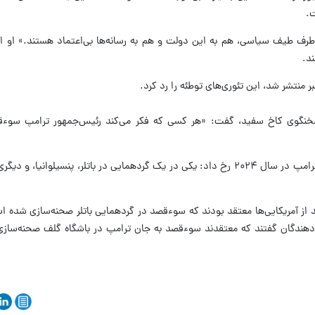
ت.
 طرف طیف سیاسی، هم به این دولت و هم به رسانه‌ها بی‌اعتماد هستند.» او ا
ند.
ر منتشر شد، این تئوری‌های توطئه را رد کرد.
نگوی کاخ سفید، گفت: «هر کسی که فکر می‌کند رئیس‌جمهور ترامپ سوءق
حادثه ماه آوریل پس از دو سوءقصد به جان ترامپ در سال ۲۰۲۴ رخ داد: یکی در یک گردهمایی در باتلر، پنسیلو
سنجی همچنین نشان داد که ۲۴ درصد از آمریکایی‌ها معتقد بودند که سوءقصد در گردهمایی باتلر صحنه‌سازی 
دند؛ و ۱۶ درصد از پاسخ‌دهندگان گفتند که معتقدند سوءقصد به جان ترامپ در باشگاه گلف صحنه