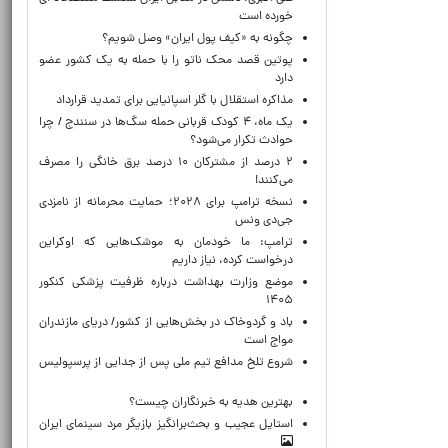
خورده است
چگونه به «کیف پول ایران» وصل شویم؟
پوتین قصد محک ناتو را با حمله به یک کشور عضو
دارد
مذاکره استقلال با گلر اسپانیایی برای تمدید قرارداد
یک ماه، ۴ کودک قربانی حمله سگ‌ها در سنندج / چرا
حوادث تکرار می‌شود؟
۲ درصد از مشترکان ۱۰ درصد برق خانگی را مصرف
می‌کنند!
نسخه ترامپ برای ۲۰۲۸؛ حمایت محرمانه از نامزدی
جی‌دی ونس
ترامپ: ما خودمان به موشک‌هایی که اوکراین
درخواست کرده، نیاز داریم
موضع وزارت بهداشت درباره ظرفیت پزشکی کنکور
۱۴۰۵
باد و گردوخاک در بخش‌هایی از کشور/ دریای مازندران
مواج است
شروع تلخ مدافع تیم ملی پس از جدایی از پرسپولیس
بهترین هدیه به خبرنگاران چیست؟
استایل عجیب و بحث‌برانگیز بازیگر مرد سینمای ایران