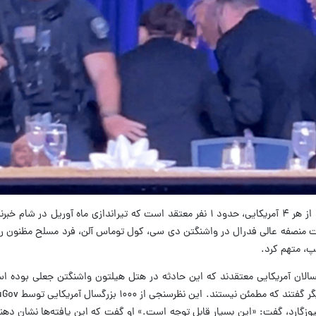
به گزارش فارس؛ بر اساس نظرسنجی نیوزگارد، از هر ۴ آمریکایی، حدود ۱ نفر معتقد است که تیراندازی ماه آو
نصفه عالی فدرال در واشنگتن دی سی، کول توماس آلن، فرد مسلح مظنون را به
پ، متهم کرد.
 داد که ۲۴ درصد از بزرگسالان آمریکایی معتقدند که این حادثه در هتل هیلتون واشنگتن جعلی بود
ر نیوزگارد، گفت: «این بسیار قابل توجه است.» او گفت که این یافته‌ها نشان د