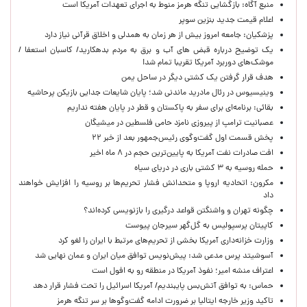
منبع آگاه: بازگشایی تنگه هرمز منوط به اجرای تعهدات آمریکا است
اعلام قیمت جدید بنزین سوپر
پزشکیان: جامعه امروز بیش از هر زمان به همدلی و اخلاق قرآنی نیاز دارد
یک توضیح درباره قبض های آب و برق به مردم بدهکارید/ کاسبان استعفا /
موشک‌های دوربرد آمریکا تقریبا تمام شد!
هدف قرار گرفتن یک کشتی دیگر در ساحل یمن
وینیسیوس در رئال مادرید ماندنی شد؛ پایان شایعات جدایی بازیکن پرحاشیه
بقائی: برنامه‌ای برای سفر به پاکستان و قطر در پایان هفته نداریم
عصبانیت ترامپ از پیروزی نامزد حامی فلسطین در میشیگان
پخش قسمت اول گفت‌وگوی رئیس‌جمهور بعد از خبر ۲۲
افت صادرات نفت آمریکا به پایین‌ترین حجم در ۸ ماه اخیر
حمله روسیه به ۳ کشتی باری در دریای سیاه
مکرون: اتحادیه اروپا و متحدانش فشار تحریم‌ها بر روسیه را افزایش خواهند
داد
چگونه تهران و واشنگتن قواعد درگیری را بازنویسی کرده‌اند؟
کاپیتان پرسپولیس به گل‌گهر سیرجان پیوست
وزارت خزانه‌داری آمریکا بخشی از تحریم‌های مرتبط با ایران را لغو کرد
آسوشیتد پرس مدعی شد: پیش‌نویس توافق میان ایران و عمان نهایی شد
اعتراف منشه امیر؛ نفوذ آمریکا در منطقه رو به افول است
حماس: به توافق آتش‌بس پایبندیم/ آمریکا اسرائیل را تحت فشار قرار دهد
تاکید وزیر خارجه ایتالیا بر ضرورت ادامه گفت‌وگوها بر سر تنگه هرمز