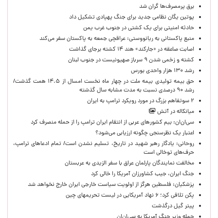
برق پرمصرف‌ها گران شد
پوتین یگان نظامی جدید برای جنگ پهپادی تشکیل داد
حادثه امنیتی برای یک کشتی در جنوب غرب یمن
منبع پاکستانی به ریانووستی: عراقچی جمعه به پاکستان سفر می‌کند
اصابت صاعقه در «جارکند» هند ۱۴ کشته برجای گذاشت
کشته و زخمی شدن ۹ سرباز صهیونیست در جنوب لبنان
رشد ۱۳۰ هزار واحدی بورس
حق بیمه تولیدی بیمه ملت در چهار ماه نخست امسال از ۱۴.۵ همت گذشت/
رشد ۹۰ درصدی نسبت به مدت مشابه سال گذشته
۲ سوتفاهم بزرگ در مورد رویکرد ترامپ به ایران
میانکاله در آتش
سی‌ان‌ان: بیم کشورهای عربی از انتقام ایران ترامپ را از حمله منصرف کرد
اعتبار یک نظرسنجی چگونه ارزیابی می‌شود؟
روحانی: یادگار رهبر شهید در تاریخ، تسلیم نشدن است/ تمام ادعاهای ترامپ،
حرف‌های توخالی است
مخالفت نمایندگان پارلمان عراق با سفر الزیدی به عربستان
جنگ ایران، جیب کشاورزان آمریکا را خالی کرد
پزشکیان: فلسطین هرگز از اولویت سیاست خارجی ایران خارج نخواهد شد
پکن تلافی کرد؛ ۶ نهاد آمریکایی در لیست تحریمهای چین
پیتر گیل درگذشت
حمله وزیر جنگ آمریکا به سی‌ان‌ان