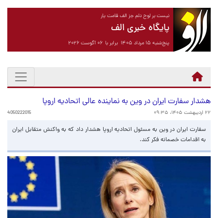
نیست بر لوح دلم جز الف قامت یار
پایگاه خبری الف
پنج‌شنبه ۱۵ مرداد ۱۴۰۵ برابر با ۰۶ آگوست ۲۰۲۶
هشدار سفارت ایران در وین به نماینده عالی اتحادیه اروپا
۲۲ اردیبهشت ۱۴۰۵، ۰۹:۳۵
4050222015
سفارت ایران در وین به مسئول اتحادیه اروپا هشدار داد که به واکنش متقابل ایران
به اقدامات خصمانه فکر کند.