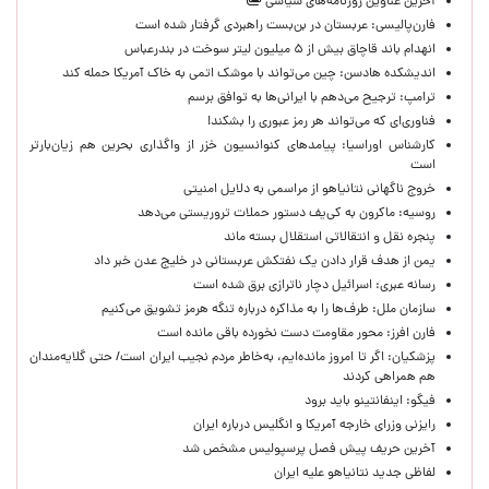
آخرین عناوین روزنامه‌های سیاسی
فارن‌پالیسی: عربستان در بن‌بست راهبردی گرفتار شده است
انهدام باند قاچاق بیش از ۵ میلیون لیتر سوخت در بندرعباس
اندیشکده هادسن: چین می‌تواند با موشک اتمی به خاک آمریکا حمله کند
ترامپ: ترجیح می‌دهم با ایرانی‌‌ها به توافق برسم
فناوری‌ای که می‌تواند هر رمز عبوری را بشکند!
کارشناس اوراسیا: پیامدهای کنوانسیون خزر از واگذاری بحرین هم زیان‌بارتر
است
خروج ناگهانی نتانیاهو از مراسمی به دلایل امنیتی
روسیه: ماکرون به کی‌یف دستور حملات تروریستی می‌دهد
پنجره‌ نقل و انتقالاتی استقلال بسته ماند
یمن از هدف قرار دادن یک نفتکش عربستانی در خلیج عدن خبر داد
رسانه عبری: اسرائیل دچار ناترازی برق شده است
سازمان ملل: طرف‌ها را به مذاکره درباره تنگه هرمز تشویق می‌کنیم
فارن افرز: محور مقاومت دست نخورده باقی مانده است
پزشکیان: اگر تا امروز مانده‌ایم، به‌خاطر مردم نجیب ایران است/ حتی گلایه‌مندان
هم همراهی کردند
فیگو: اینفانتینو باید برود
رایزنی وزرای خارجه آمریکا و انگلیس درباره ایران
آخرین حریف پیش فصل پرسپولیس مشخص شد
لفاظی جدید نتانیاهو علیه ایران