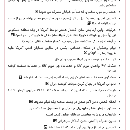
خبر مهم درباره قانون بازنشستگی / شرایط جدید بازنشستگی زنان و مردان
مشخص شد
هشدار در مورد مخدری که علناً در خیابان مصرف می شود!
تصاویر آخرین وضعیت پل و تونل‌های محور بندرعباس–حاجی‌آباد پس از حمله
جنایتکارانه آمریکا
جزئیات اولین آزمایش سلاح کشتار جمعی توسط آمریکا در یک منطقه مسکونی
ایران| ماجرای هولناک خروج ۱۸۰ هزار گلوله ساچمه ای با حرارت بالا در لامرد
چگونه لوازم یدکی سانتافه اصل بخریم و گرفتار قطعات تقلبی نشویم؟
پیام پزشکیان در شبکه اجتماعی ایکس در سالروز بمباران اتمی آمریکا علیه
هیروشیما و ناگازاکی
تهدیدات و فرصت های کنوانسیون دریای خزر
شکاف ۴۷ واحدی تورم کالا و خدمات/ چرا تورم کالا از خدمات سبقت گرفته
است؟
سخنگوی قوه قضاییه: آقای خرازی به دادگاه ویژه روحانیت احضار شد
ناتوانی آمریکا در پنهان کردن ضربات کوبنده ایران
قیمت جدید طلا و سکه امروز ۱۷ مردادماه ۱۴۰۵/ طلا ۱۹ میلیون تومان شد +
جدول
لحظه‌ فحش دادن اکبر عبدی در پشت صحنه یک فیلم معروف
دستور سازمان غذا و دارو برای جمع‌آوری ۳ محصول سلامت‌محور
شایعات مربوط به معافیت سربازان فراری کذب است
بدون تعارف با آتش نشان فداکار مازندرانی
تصویری جالب از پیرترین گربه دنیا که ۳۱ ساله شد