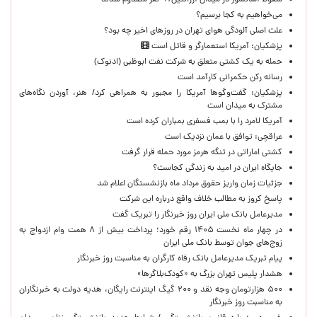
سقوط آسانسور در میدان آرژانتین/ ۹ نفر مصدوم شدند
می‌خواهیم به کجا برسیم؟
علت اصلی آلودگی هوای تهران در روزهای اخیر چه بود؟
پزشکیان: آمریکا استعمارگر و قاتل است
حمله به یک کشتی متعلق به شرکت نفت ابوظبی (ادنوک)
رسانه رکن حکمرانی کارآمد است
پزشکیان: گفت‌وگوها آمریکا را مجبور به همراهی کرد/ هنر، آوردن نگاه‌های
مشترک به میدان است
آمریکا لامرد را با بمب فسفری بمباران کرده است
عراقچی: توافق با عمان نزدیک است
کشتی اماراتی در تنگه هرمز مورد حمله قرار گرفت
جایگاه ایران در امید به زندگی کجاست؟
جزئیات زمان واریز حقوق مرداد ماه بازنشستگان اعلام شد
پاسخ کروز به مطالب خلاف واقع درباره این شرکت
مدیرعامل بانک ملی ایران روز خبرنگار را تبریک گفت
در چهار ماه نخست ۱۴۰۵ رقم خورد؛ پرداخت بیش از ۸ همت وام ازدواج به
زوج‌های جوان توسط بانک ملی ایران
پیام تبریک مدیرعامل بانک رفاه کارگران به مناسبت روز خبرنگار
هشدار پلیس تهران بزرگ به «کودک‌بلاگرها»
۵۰۰ هزارتومان وجه نقد و ۲۰۰ گیگ اینترنت رایگان، هدیه دولت به خبرنگاران
به مناسبت روز خبرنگار