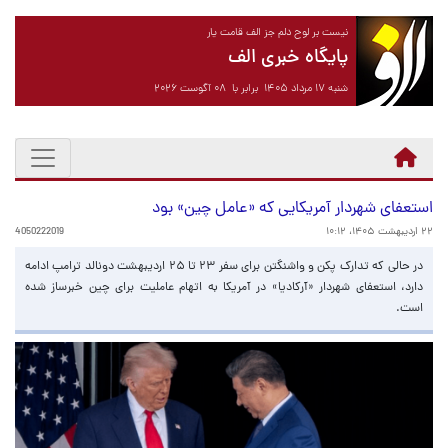
نیست بر لوح دلم جز الف قامت یار
پایگاه خبری الف
شنبه ۱۷ مرداد ۱۴۰۵ برابر با ۰۸ آگوست ۲۰۲۶
استعفای شهردار آمریکایی که «عامل چین» بود
۲۲ اردیبهشت ۱۴۰۵، ۱۰:۱۲
4050222019
در حالی که تدارک پکن و واشنگتن برای سفر ۲۳ تا ۲۵ اردیبهشت دونالد ترامپ ادامه
دارد، استعفای شهردار «آرکادیا» در آمریکا به اتهام عاملیت برای چین خبرساز شده
است.