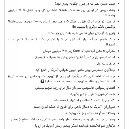
سید حسن نصرالله در منزل چگونه پدری بود؟
رشد بورس در اولین روز معاملات هفته/ شاخص کل وارد کانال ۵.۵ میلیون
واحد شد
ترامپ: تورم ایران که قبل از جنگ ۵ درصد بود را الان به ۳۰۰ درصد رسانده‌ایم!/
واکنش بانک مرکزی را ببینید
ژاپن با افزایش توان نظامی خود به دنبال چیست؟
چاک شومر: جنگ ایران اشتغال آمریکا را تخریب کرد؛ ترامپ از کدام سیاره
آمده؟!
معرفی ۵ مدل لپ تاپ Core i۷ زیر ۲۰۰ میلیون تومان
استعلام سوابق چک برگشتی؛ تمام روش ها همراه با توضیح
یراق درب ریلی
پنتاگون دسترسی وزیر سابق نیروی هوایی آمریکا را قطع کرد
جو کنت: افسانه‌ای که می‌گوید ایران پر از تروریست و حامی آن است، دروغ
است؛ داعش و القاعده تروریست هستند نه شیعیان!
افشای رسوایی جاسوسی سازمان ملل برای رژیم صهیونیستی
شست‌وشوی کاهو را جدی بگیرید
کامیون با راننده ۸ ساله در اصفهان توقیف شد
سی‌ان‌ان: آمریکا به دنبال راهی برای خروج از جنگ ایران است
رسانه؛ سنگر نخست در جنگ روایت‌ها
رسوایی جدید برای رئیس فیفا/ ادعای رابطه غیراخلاقی و پرداخت مبلغ ۶ رقمی
برکناری شوکه‌کننده فرمانده لشکر پنجم ارتش آمریکا در اروپا