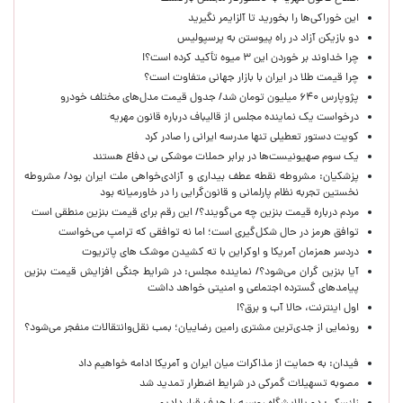
این خوراکی‌ها را بخورید تا آلزایمر نگیرید
دو بازیکن آزاد در راه پیوستن به پرسپولیس
چرا خداوند بر خوردن این ۳ میوه تأکید کرده است؟!
چرا قیمت طلا در ایران با بازار جهانی متفاوت است؟
پژوپارس ۶۴۰ میلیون تومان شد/ جدول قیمت مدل‌های مختلف خودرو
درخواست یک نماینده مجلس از قالیباف درباره قانون مهریه
کویت دستور تعطیلی تنها مدرسه ایرانی را صادر کرد
یک‌ سوم صهیونیست‌ها در برابر حملات موشکی بی دفاع هستند
پزشکیان: مشروطه نقطه عطف بیداری و آزادی‌خواهی ملت ایران بود/ مشروطه
نخستین تجربه نظام پارلمانی و قانون‌گرایی را در خاورمیانه بود
مردم درباره قیمت بنزین چه می‌گویند؟/ این رقم برای قیمت بنزین منطقی است
توافق هرمز در حال شکل‌گیری است؛ اما نه توافقی که ترامپ می‌خواست
دردسر همزمان آمریکا و اوکراین با ته کشیدن موشک های پاتریوت
آیا بنزین گران می‌شود؟/ نماینده مجلس: در شرایط جنگی افزایش قیمت بنزین
پیامدهای گسترده اجتماعی و امنیتی خواهد داشت
اول اینترنت، حالا آب و برق؟!
رونمایی از جدی‌ترین مشتری رامین رضاییان؛ بمب نقل‌وانتقالات منفجر می‌شود؟
فیدان: به حمایت از مذاکرات میان ایران و آمریکا ادامه خواهیم داد
مصوبه تسهیلات گمرکی در شرایط اضطرار تمدید شد