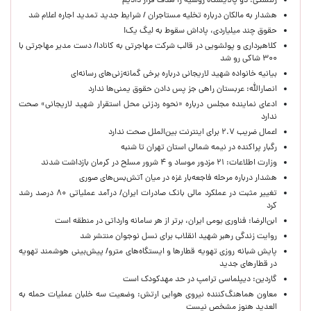
زلنسکی: دو پالایشگاه روسیه را هدف قرار دادیم
هشدار به مالکان درباره تخلیه مستاجران / شرایط جدید تمدید اجاره اعلام شد
حقوق چند میلیاردی، پاداش سقوط به لیگ یک!
کلاهبرداری و پولشویی در قالب شرکت مهاجرتی به کانادا/ دست مدیر مهاجرتی با
۳۰۰ شاکی رو شد
بیانیه خانواده شهید لاریجانی درباره برخی گمانه‌زنی‌های رسانه‌ای
انصارالله: عربستان راهی جز پس دادن حقوق یمنی‌ها ندارد
ادعای نماینده مجلس درباره «نحوه ردزنی محل استقرار شهید لاریجانی» صحت
ندارد
اعمال ضریب ۲.۷ برای اینترنت بین‌الملل صحت ندارد
رگبار پراکنده در نیمه شمالی استان تهران تا شنبه
وزارت اطلاعات: ۲۱ مزدور موساد و ۴ شرور مسلح در کرمان بازداشت شدند
هشدار درباره مرحله فاجعه‌بار غزه در میان آتش‌بس‌های صوری
تغییر مثبت در عملکرد مالی بانک صادرات ایران/ درآمد عملیاتی ۸۰ درصد رشد
کرد
ابن‌الرضا: فناوری بومی ایران، برتر از هر سامانه وارداتی در منطقه است
روایت زندگی رهبر شهید انقلاب برای نسل نوجوان منتشر شد
پایش شبانه روزی تهویه قطارها و ایستگاه‌های مترو/ پیش‌بینی هوشمند تهویه
در قطارهای جدید
گاردین: دیپلماسی ترامپ در حد مهدکودک است
معاون هماهنگ‌کننده نیروی هوایی ارتش: وضعیت سه خلبان عملیات حمله به
العدید هنوز مشخص نیست