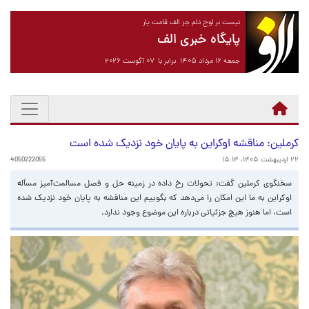
نیست بر لوح دلم جز الف قامت یار
پایگاه خبری الف
جمعه ۱۶ مرداد ۱۴۰۵ برابر با ۰۷ آگوست ۲۰۲۶
کرملین: مناقشه اوکراین به پایان خود نزدیک شده است
۲۲ اردیبهشت ۱۴۰۵، ۱۵:۱۴
4050222055
سخنگوی کرملین گفت: تحولات رخ داده در زمینه حل و فصل مسالمت‌آمیز مسأله
اوکراین به ما این امکان را می‌دهد که بگوییم این مناقشه به پایان خود نزدیک شده
است، اما هنوز هیچ جزئیاتی درباره این موضوع وجود ندارد.