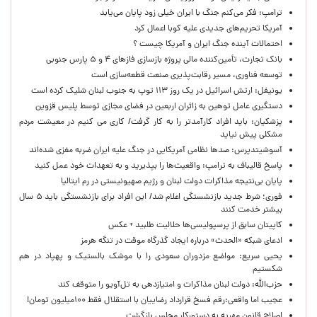
ترامپ: فکر می‌کنم جنگ با ایران خیلی زود پایان می‌یابد
آمریکا تحریم‌های جدیدی علیه کوبا اعمال کرد
احتمالات آینده جنگ ایران و آمریکا چیست ؟
بانک تجارت، تأمین‌کننده مالی پروژه بازسازی فازهای ۴ و ۵ پارس جنوبی
توسعه فناوری، مسیر رقابت‌پذیری صنعت قطعه‌سازی است
یونیفل: ارتش اسرائیل در یک روز ۱۱۳ توپ به جنوب لبنان شلیک کرده است
دستگیری عامل توهین به زائران اربعین در فضای مجازی توسط پلیس قزوین
پزشکیان: باید افراد کارآمدتر را به کار گرفت/ کاری می کنیم در معیشت مردم
مشکلی پیش نیاید
آسوشیتدپرس: صدها نظامی آمریکایی در جنگ علیه ایران ضربه مغزی شده‌اند
پاسخ قالیباف به ترامپ: واقعیت‌ها را بپذیرید و به تعهدات خود عمل کنید
پایان بی‌نتیجه مذاکرات دولت لبنان و رژیم صهیونیستی در رم ایتالیا
فوری؛ شرط جدید بازنشستگی اعلام شد/ این افراد برای بازنشستگی باید ۵ سال
بیشتر خدمت کنند
کاپیتان سابق از پرسپولیسی‌ها حلالیت طلبید + عکس
ادعای شبکه «الحدث» درباره ایجاد گذرگاه موقت در تنگه هرمز
یحیی سریع: مواضع مزدوران سعودی را با موشک بالستیک و پهپاد در هم
شکستیم
حزب‌الله: دولت لبنان مذاکرات و امتیازدهی به تل‌آویو را متوقف کند
عجیب اما واقعی:رقم فسخ قرارداد رضاییان با استقلال فقط ۱۰۰میلیون تومان!
اصلاح قانون مهریه به دستورکار مجلس بازگشت