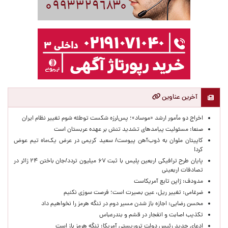
آخرین عناوین
اخراج دو مأمور ارشد «موساد»؛ پس‌لرزه شکست توطئه شوم تغییر نظام ایران
صنعا: مسئولیت پیامدهای تشدید تنش بر عهده عربستان است
کاپیتان ملوان به ذوب‌آهن پیوست/ سعید کریمی در عرض یک‌ماه تیم عوض
کرد!
پایان طرح ترافیکی اربعین پلیس با ثبت ۶۷ میلیون تردد/جان باختن ۲۴ زائر در
تصادفات اربعینی
مدودف: ژاپن تابع آمریکاست
ضرغامی: تغییر ریل، عین بصیرت است؛ فرصت سوزی نکنیم
محسن رضایی: اجازه باز شدن مسیر دوم در تنگه هرمز را نخواهیم داد
تکذیب اصابت و انفجار در قشم و بندرعباس
ادعای جدید رئیس دولت تروریستی آمریکا: تنگه هرمز باز است