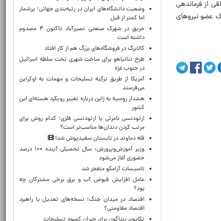
 زمانی که نیروی امنیتی عراقی از فرماندهی
وضعیت دانشگاه‌های ایران در رتبه‌بندی جهانی؛ پرشمار
یک عضو نیروهای
اما کمتر از قبل
حریق در شهرک صنعتی نصیرآباد تاکنون ۴ مصدوم
داشته است
کالابرگ در فروشگاه‌های بزرگ هم از کار افتاد
طرح نتانیاهو برای ساخت شهری تحت سلطه اسرائیل
در جنوب غزه
آمریکا از طریق ترکیه تسلیحات و مهمات به اوکراین
می‌فرستد
هشدار روسیه به ژاپن درباره تغییر رویکرد هسته‌ای این
کشور
ارتودنسی نامرئی یا ارتودنسی فلزی؛ کدام روش برای
مرتب کردن دندان‌ها مناسب‌تر است؟
قله دماوند در تابستان سفیدپوش شد!
وزیر آموزش‌وپرورش: سال تحصیلی آینده ۱۰۰ درصد
حضوری آغاز می‌شود
تاسیسات آرامکو منفجر شد
عامل افزایش قبوض آب و برق برخی مشترکان چه
بود؟
اقتصاد در میدان جنگ؛ نسخه‌های تعدیل یا راهبرد
اقتصاد مقاومتی؟
تکاپوی پنتاگون برای جبران کمبود تسلیحات