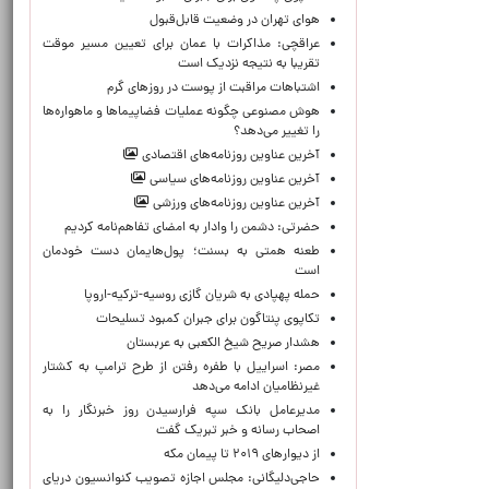
هوای تهران در وضعیت قابل‌قبول
عراقچی: مذاکرات با عمان برای تعیین مسیر موقت
تقریبا به نتیجه نزدیک است
اشتباهات مراقبت از پوست در روزهای گرم
هوش مصنوعی چگونه عملیات فضاپیماها و ماهواره‌ها
را تغییر می‌دهد؟
آخرین عناوین روزنامه‌های اقتصادی
آخرین عناوین روزنامه‌های سیاسی
آخرین عناوین روزنامه‌های ورزشی
حضرتی: دشمن را وادار به امضای تفاهم‌نامه کردیم
طعنه همتی به بسنت؛ پول‌هایمان دست خودمان
است
حمله پهپادی به شریان گازی روسیه-ترکیه-اروپا
تکاپوی پنتاگون برای جبران کمبود تسلیحات
هشدار صریح شیخ الکعبی به عربستان
مصر: اسراییل با طفره رفتن از طرح ترامپ به کشتار
غیرنظامیان ادامه می‌دهد
مدیرعامل بانک سپه فرارسیدن روز خبرنگار را به
اصحاب رسانه و خبر تبریک گفت
از دیوارهای ۲۰۱۹ تا پیمان مکه
حاجی‌دلیگانی: مجلس اجازه تصویب کنوانسیون دریای