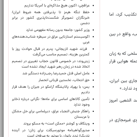
عراقچی: اکنون هیچ مذاکره‌ای با آمریکا نداریم
حفظ تنگه هرمز تا پذیرفتن همه شروط ایران/
تکذیب کرد، اما
خبرنگاران تصویرگر شکست‌ناپذیری کشور در برابر
دشمن
وزیر کشور: جامعه بدون رسانه مفهومی ندارد
 النخیب، واقع در بین
اکوسیستم استارتاپی عراق در سیطره شتاب‌دهنده‌‌های
غربی
فرزند شهید لاریجانی: پدرم در قبال حوادث روز با
 مبنی بر حضور مردان مسلحی که به زبان
کمترین هزینه، تصمیم مناسب می‌گرفت
له هوایی قرار
زینی‌وند: در خصوص قانون حجاب تغییری در تصمیم
اتخاذ شده در زمان رهبر شهید ایجاد نشده است
عامل اصلی قتل حمیدرضا رجب‌زاده دستگیر شد
حق انتخاب، نخستین قربانی انحصار
ی جاری بین ایران،
یمن: با پهپاد پالایشگاه آرامکو در جیزان را هدف قرار
د ندارد.»
دادیم
تأمین کالاهای اساسی برای ماه‌ها؛ نگرانی درباره ذخایر
 الشعبی امروز
وجود ندارد
راهکار جنبش النجباء عراق، دیپلماسی برای حل مشکل
با عربستان
وی غیرمجازی در
ویتکاف و کوشنر «ممکن است» به مسکو بروند
صدورگواهینامه موتورسیکلت برای زنان؛ در آینده
نزدیک/ تردد بانوان با موتور به‌ صرفه‌تر است