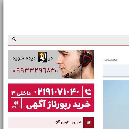
4050222059
آخرین عناوین