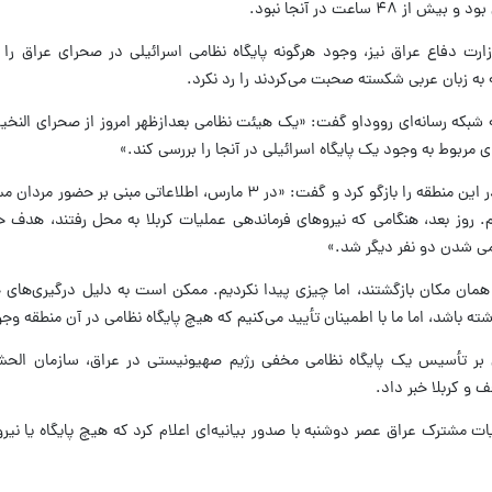
ساعت در آنجا نبود.
ارت دفاع عراق نیز، وجود هرگونه پایگاه نظامی اسرائیلی در صحرای عراق را 
به زبان عربی شکسته صحبت می‌کردند را رد نکرد.
کر الخفاجی روز سه‌شنبه (۱۲ مه ۲۰۲۶) به شبکه رسانه‌ای رووداو گفت: «یک هیئت نظامی بعدازظهر امروز از صحرای
ای مربوط به وجود یک پایگاه اسرائیلی در آنجا را بررسی کند.»
سرلشکر الخفاجی جزئیات یک حادثه «مرموز» در این منطقه را بازگو کرد و گفت: «در ۳ مارس، اطلاعاتی
روز بعد، هنگامی که نیروهای فرماندهی عملیات کربلا به محل رفتند، هدف حم
می شدن دو نفر دیگر شد.»
س، نیروهای ما به همان مکان بازگشتند، اما چیزی پیدا نکردیم. ممکن است به دلیل درگیری‌ها
ته باشد، اما ما با اطمینان تأیید می‌کنیم که هیچ پایگاه نظامی در آن منطقه وجو
‌ بر تأسیس یک پایگاه نظامی مخفی رژیم صهیونیستی در عراق، سازمان الحشد
 و کربلا خبر داد.
یات مشترک عراق عصر دوشنبه با صدور بیانیه‌ای اعلام کرد که هیچ پایگاه یا نیر