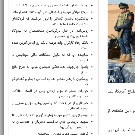
روایت طحان‌نظیف از بمباران بیت رهبری در ۹ اسفند
مرجع عراقی درباره پیامدهای «توافق مکه» هشدار داد
پزشکیان: دشمن کسانی را ترور می‌کنند که گره‌گشای
مشکلات جامعه ما هستند
روس‌اتم: در حال بازگرداندن متخصصان به نیروگاه
هسته‌ای بوشهر هستیم
بانک رفاه کارگران وارد عرصه بانکداری ارزش‌آفرین شده
است
نماینده ای که به دلیل مشکلات مالی موبایلش را
فروخت
پاسخ چارچوب هماهنگی شیعیان عراق به طرح خلع
سلاح
پزشکیان با رهبر معظم انقلاب اسلامی دیدار و گفت‌وگو
کرد
لاع آمریکا، یک
جزئیات عملیات مهم ارتش یمن در المخا؛ هلاکت
چندین نظامی سعودی
خبرهایی از «پایتخت ۸» و سریال‌های مهران مدیری و
سعید آقاخانی
 این منطقه، از
توضیح وزیر کشور درباره زمان برگزاری انتخابات شوراها
شهید لاریجانی برای بازگشت مجریان و هنرمندان به
صداوسیما پیگیر بود
 ندارد. نیرویی
کاهش نسبی دمای تهران از سه‌شنبه