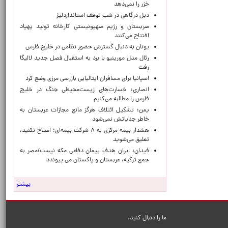
خزر را نمی‌دهد
دبل درگاهی در شب توقف استانداردلیژ
صربستان و رژیم صهیونیستی کارخانه تولید پهپاد
افتتاح می‌کنند
یونان به دنبال گسترش حضور نظامی در خلیج فارس
رئال مدل مورینیو با برد به استقبال فصل جدید لالیگا
رفت
اسپانیا برای مسافران ایتالیایی بازرسی مرزی وضع کرد
انصاری: خسارت‌های زیست‌محیطی جنگ در خلیج
فارس را مطالبه‌ می‌کنیم
یمن: تشکیل ائتلاف هرگز مانع مجازات عربستان به
خاطر جنایاتش نمی‌شود
هشدار بیمه مرکزی به ۸ شرکت بیمه‌ای؛ اصلاح نکنید،
تعلیق می‌شوید
فیدان: ایران هدف پیمان دفاعی مکه نیست/مصر به
جمع ترکیه، عربستان و پاکستان می پیوندد
بیشتر
ما را دنبال کنید.