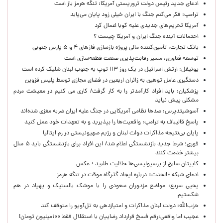
ادعای جدید رئیس دولت تروریستی آمریکا: تنگه هرمز باز است
ترامپ: فکر می‌کنم جنگ با ایران خیلی زود پایان می‌یابد
آمریکا تحریم‌های جدیدی علیه کوبا اعمال کرد
احتمالات آینده جنگ ایران و آمریکا چیست ؟
بانک تجارت، تأمین‌کننده مالی پروژه بازسازی فازهای ۴ و ۵ پارس جنوبی
توسعه فناوری، مسیر رقابت‌پذیری صنعت قطعه‌سازی است
یونیفل: ارتش اسرائیل در یک روز ۱۱۳ توپ به جنوب لبنان شلیک کرده است
دستگیری عامل توهین به زائران اربعین در فضای مجازی توسط پلیس قزوین
پزشکیان: باید افراد کارآمدتر را به کار گرفت/ کاری می کنیم در معیشت مردم
مشکلی پیش نیاید
آسوشیتدپرس: صدها نظامی آمریکایی در جنگ علیه ایران ضربه مغزی شده‌اند
پاسخ قالیباف به ترامپ: واقعیت‌ها را بپذیرید و به تعهدات خود عمل کنید
پایان بی‌نتیجه مذاکرات دولت لبنان و رژیم صهیونیستی در رم ایتالیا
فوری؛ شرط جدید بازنشستگی اعلام شد/ این افراد برای بازنشستگی باید ۵ سال
بیشتر خدمت کنند
کاپیتان سابق از پرسپولیسی‌ها حلالیت طلبید + عکس
ادعای شبکه «الحدث» درباره ایجاد گذرگاه موقت در تنگه هرمز
یحیی سریع: مواضع مزدوران سعودی را با موشک بالستیک و پهپاد در هم
شکستیم
حزب‌الله: دولت لبنان مذاکرات و امتیازدهی به تل‌آویو را متوقف کند
عجیب اما واقعی:رقم فسخ قرارداد رضاییان با استقلال فقط ۱۰۰میلیون تومان!