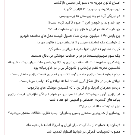
اصلاح قانون مهریه به دستورکار مجلس بازگشت
این خوراکی‌ها را بخورید تا آلزایمر نگیرید
دو بازیکن آزاد در راه پیوستن به پرسپولیس
چرا خداوند بر خوردن این ۳ میوه تأکید کرده است؟!
چرا قیمت طلا در ایران با بازار جهانی متفاوت است؟
پژوپارس ۶۴۰ میلیون تومان شد/ جدول قیمت مدل‌های مختلف خودرو
درخواست یک نماینده مجلس از قالیباف درباره قانون مهریه
کویت دستور تعطیلی تنها مدرسه ایرانی را صادر کرد
یک‌ سوم صهیونیست‌ها در برابر حملات موشکی بی دفاع هستند
پزشکیان: مشروطه نقطه عطف بیداری و آزادی‌خواهی ملت ایران بود/ مشروطه
نخستین تجربه نظام پارلمانی و قانون‌گرایی را در خاورمیانه بود
مردم درباره قیمت بنزین چه می‌گویند؟/ این رقم برای قیمت بنزین منطقی است
توافق هرمز در حال شکل‌گیری است؛ اما نه توافقی که ترامپ می‌خواست
دردسر همزمان آمریکا و اوکراین با ته کشیدن موشک های پاتریوت
آیا بنزین گران می‌شود؟/ نماینده مجلس: در شرایط جنگی افزایش قیمت بنزین
پیامدهای گسترده اجتماعی و امنیتی خواهد داشت
اول اینترنت، حالا آب و برق؟!
رونمایی از جدی‌ترین مشتری رامین رضاییان؛ بمب نقل‌وانتقالات منفجر می‌شود؟
فیدان: به حمایت از مذاکرات میان ایران و آمریکا ادامه خواهیم داد
مصوبه تسهیلات گمرکی در شرایط اضطرار تمدید شد