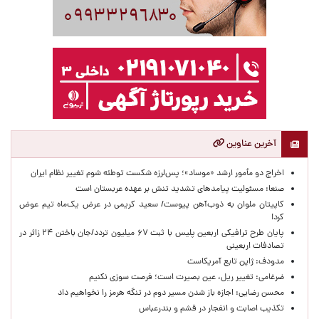
آخرین عناوین
اخراج دو مأمور ارشد «موساد»؛ پس‌لرزه شکست توطئه شوم تغییر نظام ایران
صنعا: مسئولیت پیامدهای تشدید تنش بر عهده عربستان است
کاپیتان ملوان به ذوب‌آهن پیوست/ سعید کریمی در عرض یک‌ماه تیم عوض
کرد!
پایان طرح ترافیکی اربعین پلیس با ثبت ۶۷ میلیون تردد/جان باختن ۲۴ زائر در
تصادفات اربعینی
مدودف: ژاپن تابع آمریکاست
ضرغامی: تغییر ریل، عین بصیرت است؛ فرصت سوزی نکنیم
محسن رضایی: اجازه باز شدن مسیر دوم در تنگه هرمز را نخواهیم داد
تکذیب اصابت و انفجار در قشم و بندرعباس