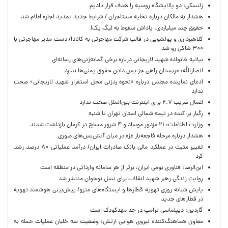
زلنسکی: دو پالایشگاه روسیه را هدف قرار دادیم
هشدار به مالکان درباره تخلیه مستاجران / شرایط جدید تمدید اجاره اعلام شد
حقوق چند میلیاردی، پاداش سقوط به لیگ یک!
کلاهبرداری و پولشویی در قالب شرکت مهاجرتی به کانادا/ دست مدیر مهاجرتی با
۳۰۰ شاکی رو شد
بیانیه خانواده شهید لاریجانی درباره برخی گمانه‌زنی‌های رسانه‌ای
انصارالله: عربستان راهی جز پس دادن حقوق یمنی‌ها ندارد
ادعای نماینده مجلس درباره «نحوه ردزنی محل استقرار شهید لاریجانی» صحت
ندارد
اعمال ضریب ۲.۷ برای اینترنت بین‌الملل صحت ندارد
رگبار پراکنده در نیمه شمالی استان تهران تا شنبه
وزارت اطلاعات: ۲۱ مزدور موساد و ۴ شرور مسلح در کرمان بازداشت شدند
هشدار درباره مرحله فاجعه‌بار غزه در میان آتش‌بس‌های صوری
تغییر مثبت در عملکرد مالی بانک صادرات ایران/ درآمد عملیاتی ۸۰ درصد رشد
کرد
ابن‌الرضا: فناوری بومی ایران، برتر از هر سامانه وارداتی در منطقه است
روایت زندگی رهبر شهید انقلاب برای نسل نوجوان منتشر شد
پایش شبانه روزی تهویه قطارها و ایستگاه‌های مترو/ پیش‌بینی هوشمند تهویه
در قطارهای جدید
گاردین: دیپلماسی ترامپ در حد مهدکودک است
معاون هماهنگ‌کننده نیروی هوایی ارتش: وضعیت سه خلبان عملیات حمله به