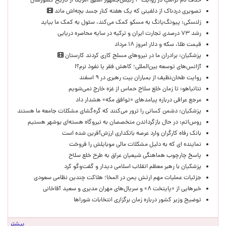
حذف نام ترامپ در روایت ۳ رئیس‌جمهور اسبق آمریکا از تاریخ کشورشان
تصویری دردناک از دلفینی که یک هفته کنار جسد بچه‌اش ماند
زلنسکی: پیونگ‌یانگ به مسکو کمک می‌کند، سئول به کمک ما بیاید
رشد ۷۳ درصدی تجارت ایران و ترکیه در سایه محاصره دریایی
قیمت طلا، سکه و دلار امروز ۱۸ مرداد
پزشکیان: برادران ما در نیروهای مسلح کاری کردند کارستان
آژانس‌های توسعه بین‌المللی؛ کاهش فقر یا نفوذ نرم؟!
روایت طحان‌نظیف از بمباران بیت رهبری در ۹ اسفند
نتانیاهو: تا زمان خلع سلاح حماس از غزه خارج نمی‌شویم
مرجع عراقی درباره پیامدهای «توافق مکه» هشدار داد
پزشکیان: دشمن کسانی را ترور می‌کنند که گره‌گشای مشکلات جامعه ما هستند
روس‌اتم: در حال بازگرداندن متخصصان به نیروگاه هسته‌ای بوشهر هستیم
بانک رفاه کارگران وارد عرصه بانکداری ارزش‌آفرین شده است
نماینده ای که به دلیل مشکلات مالی موبایلش را فروخت
پاسخ چارچوب هماهنگی شیعیان عراق به طرح خلع سلاح
پزشکیان با رهبر معظم انقلاب اسلامی دیدار و گفت‌وگو کرد
جزئیات عملیات مهم ارتش یمن در المخا؛ هلاکت چندین نظامی سعودی
خبرهایی از «پایتخت ۸» و سریال‌های مهران مدیری و سعید آقاخانی
توضیح وزیر کشور درباره زمان برگزاری انتخابات شوراها
بیشتر