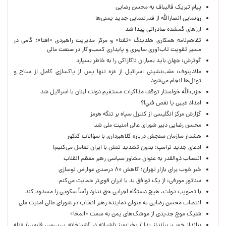
پیام تبریک قالیباف به محسن رضایی
رونمایی انصارالله از قدرتنمایی جدید یمنی‌ها
ارزهای گمشده صادراتی پیدا شد
تفاهم‌نامه همکاری هلدینگ «تفتا» و مرکز مدیریت راهبردی «افتا»؛ گامی در
مسیر تقویت تاب‌آوری سایبری و پایداری کسب‌وکار در صنعت مالی
گوترش: جهان باید بمباران ناکازاکی را به‌ خاطر بسپارد
ملادینوف: عقب‌نشینی اسرائیل از غزه تنها پس از پاکسازی کامل از سلاح و
تونل‌ها انجام می‌شود
حزب‌الله خواستار توقف مذاکرات مستقیم دولت لبنان با اسرائیل شد
امداد غیبی يا نقص فني!؟
گزارش مرکز انگلیسی از کنترل سپاه بر تنگه هرمز
محسن رضایی دبیر شورای عالی امنیت ملی شد
هشدار سازمان سنجش درباره کلاهبرداری با سؤالات کنکور
ادعای جدید ترامپ: بدون تشدید تنش با ایران تعامل می‌کنیم!
انتصاب ذوالقدر به عنوان مشاور سیاسی رهبر معظم انقلاب
خبر خوب برای بازار تهران؛ کاهش ۸۰ درصدی عوارض نوسازی
سناتور مورفی: از یک توافق بد با ایران قوی‌تر حمایت می‌کنم
با تصویب دولت، هیچ دستگاه اجرایی حق ندارد رأساً سکویی را مسدود کند
انتصاب محسن رضایی به عنوان نماینده رهبر انقلاب در شورای عالی امنیت ملی
شلیک موج جدیدی از موشک‌های یمن به سمت «المخا»
برانداز خوب، برانداز بد! / پخت‌وپز ناشیانه در آشپزخانه‌ بی‌بی‌سی فارسی/ «تله