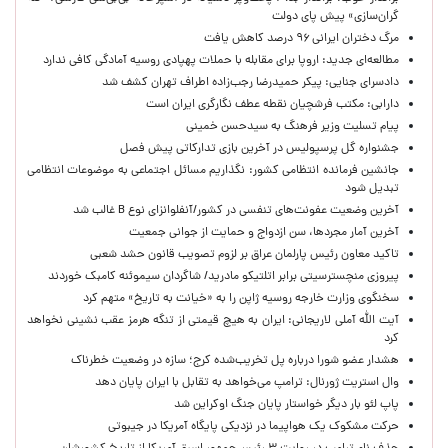
گران‌سازی» پیش پای دولت
مرگ دختران ایرانی ۹۶ درصد کاهش یافت
مطالعه‌ای جدید: اروپا برای مقابله با حملات پهپادی روسیه آمادگی کافی ندارد
دادسرای جنایی: پیکر حمیدرضا رجب‌زاده اطراف تهران کشف شد
دارابی: مکتب فرشچیان نقطه عطف نگارگری ایران است
پیام تسلیت وزیر فرهنگ به سیدحسن خمینی
جشنواره گل پرسپولیس در آخرین بازی تدارکاتی پیش فصل
جانشین فرمانده انتظامی کشور: نگذاریم مسائل اجتماعی به موضوعات انتظامی
تبدیل شود
آخرین وضعیت عفونت‌های تنفسی در کشور/آنفلوانزای نوع B غالب شد
آخرین آمار مجردها، سن ازدواج و حمایت از جوانی جمعیت
تاکید معاون رئیس پارلمان عراق بر لزوم تصویب قانون حشد شعبی
پیروزی منچسترسیتی برابر اتلتیکو مادرید/ شاگردان سیموئنه کامبک خوردند
سخنگوی وزارت خارجه روسیه ژاپن را به «خیانت به تاریخ» متهم کرد
آیت الله آملی لاریجانی: ایران به هیچ قیمتی از تنگه هرمز عقب نشینی نخواهد
کرد
هشدار عضو شورا درباره پل تخریب‌شده کرج؛ سازه در وضعیت خطرناک
وال‌ استریت ژورنال: ترامپ می‌خواهد به تقابل با ایران پایان دهد
پاپ لئو بار دیگر خواستار پایان جنگ اوکراین شد
حرکت مشکوک یک هواپیما در نزدیکی پایگاه آمریکا در جیبوتی