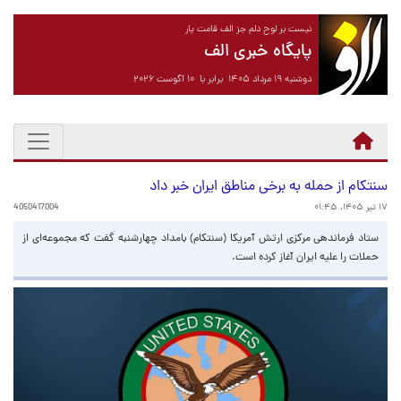
نیست بر لوح دلم جز الف قامت یار
پایگاه خبری الف
دوشنبه ۱۹ مرداد ۱۴۰۵ برابر با ۱۰ آگوست ۲۰۲۶
سنتکام از حمله به برخی مناطق ایران خبر داد
۱۷ تیر ۱۴۰۵، ۰۱:۴۵
4050417004
ستاد فرماندهی مرکزی ارتش آمریکا (سنتکام) بامداد چهارشنبه گفت که مجموعه‌ای از
حملات را علیه ایران آغاز کرده است.