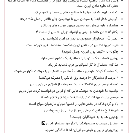
ونس هم مثل ترامپ است/ فردوسی پور مهم تر از معیشت مردم؟!/ هدف آمریکا
خطرناک جلوه دادن ایران است
اتحادیه اروپا ۵ فرد مرتبط با صنایع دفاعی روسیه را تحریم کرد
افزایش خطر ابتلا به سرطان مری با نوشیدن چای بالاتر از دمای ۶۵ درجه
هشدار درباره فروش حواله‌های صوری خودروهای وارداتی
یکطرفه شدن جاده چالوس و آزادراه تهران–شمال از ساعت ۱۴
انصارالله: متجاوزان سعودی در یمن در امان نخواهند بود
علی اکبری: دشمن در مقابل ایران شکست مفتضحانه‌ای خورده است
چگونه به «کیف پول ایران» وصل شویم؟
پوتین قصد محک ناتو را با حمله به یک کشور عضو دارد
مذاکره استقلال با گلر اسپانیایی برای تمدید قرارداد
یک ماه، ۴ کودک قربانی حمله سگ‌ها در سنندج / چرا حوادث تکرار می‌شود؟
۲ درصد از مشترکان ۱۰ درصد برق خانگی را مصرف می‌کنند!
نسخه ترامپ برای ۲۰۲۸؛ حمایت محرمانه از نامزدی جی‌دی ونس
ترامپ: ما خودمان به موشک‌هایی که اوکراین درخواست کرده، نیاز داریم
موضع وزارت بهداشت درباره ظرفیت پزشکی کنکور ۱۴۰۵
باد و گردوخاک در بخش‌هایی از کشور/ دریای مازندران مواج است
شروع تلخ مدافع تیم ملی پس از جدایی از پرسپولیس
بهترین هدیه به خبرنگاران چیست؟
استایل عجیب و بحث‌برانگیز بازیگر مرد سینمای ایران
پیش‌بینی پاییز پر بارش در ایران؛ لطفا غافلگیر نشوید