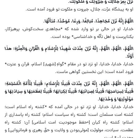
نَزَلَ بِعِزِّ جَلَالِكَ وَ جَبَرُوتِكَ وَ مَلَكُوتِكَ.
او به پیشگاه عزّت، جلال، جبروت و ملکوت تو فرود آمده است.
اللَّهُمَّ إِنَّهُ نَزَلَ مُجَاهِدًا، مُبَالِغًا، وَرِعًا، مُوَحِّدًا، مُتَأَلِّهًا.
خدایا، او در حالی بر تو وارد شده که *مجاهدی سخت‌کوش، پرهیزکار،
یکتاپرست و اهل تألّه و خداشناسی* بوده است.
اللَّهُمَّ، اللَّهُمَّ، اللَّهُمَّ، إِنَّهُ نَزَلَ عِنْدَكَ شَهِيدًا لِلْإِسْلَامِ وَ الْقُرْآنِ وَالْعِتْرَةِ؛ هذَا
أَوَّلًا.
خدایا، خدایا، خدایا، او نزد تو در مقام *گواهِ [شهیدِ] اسلام، قرآن و عترت*
فرود آمده است؛ این نخستین گواهی ماست.
اللَّهُمَّ، اللَّهُمَّ، اللَّهُمَّ، إِنَّهُ نَزَلَ عِنْدَكَ قَتِيلًا لِلْإِسْلَامِ؛ قَتِيلًا لِلْأُمَّةِ الْمُسْلِمَةِ؛
قَتِيلًا لِسِيَاسَتِهَا؛ قَتِيلًا لِصِيَانَتِهَا؛ قَتِيلًا لِكِيَانِهَا؛ قَتِيلًا لِعَظَمَتِهَا وَ سِيَادَتِهَا وَ
مَوْلَوِيَّتِهَا وَ وَحْدَتِهَا.
خدایا، خدایا، خدایا، او نزد تو در حالی آمده که *کشته راه اسلام است؛
کشته امت مسلمان است؛ کشته راه سیاست اسلام؛ کشته راه پاسداری از
اسلام؛ کشته راه کیان [=حفظ موجودیت امت اسلامی] آن؛ کشته راه
عظمت، سیادت، مولویّت [مولی‌بودن و ولایت و حقّ رهبری و فرمانروایی] و