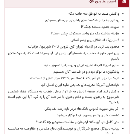
آخرین عناوین
واکنش صنعا به توافق سه جانبه مکه
پرده‌ای جدید از شکست‌های راهبردی عربستان سعودی
صورت جدید مسئله جنگ؟!
هزینه ساخت یک متر واحد مسکونی چقدر است؟
قمار بزرگ استقلال روی یاسر آسانی
محدودیت تردد در آزادراه تهران کرج قزوین تا ۲۰ شهریور/ جزئیات
وزیر امور خارجه خطاب به همسایگان: زمان آن فرا رسیده است که به خود متکی
باشیم
سنای آمریکا لایحه تحریم ایران و روسیه را تصویب کرد
پزشکیان: ما نوکر مردم و در خدمت آنان هستیم
شوک به بازار کار آمریکا/ اقتصاد امریکا ۲۳ هزار شغل از دست داد
خزانه‌داری آمریکا تحریم‌های جدیدی علیه ایران اعمال کرد
واکنش تند امام جمعه اردبیل به خرازی/ عاملی خطاب به دستگاه قضا: شخصی
خبر دروغ به رهبری بست و دفتر رهبری با صراحت آن را رد کرد، آیا این جرم است
یا خیر؟
افزایش سپرده قانونی بانک‌ها؛ ترمز تازه رشد نقدینگی
نشست خبری رئیس‌جمهور فردا برگزار می‌شود
متن کامل توافق مکه؛ اردوغان و مقامات سعودی چه گفتند؟
بیانیه دبیرکل مجمع خبرنگاران و نویسندگان دفاع مقدس و مقاومت به مناسبت