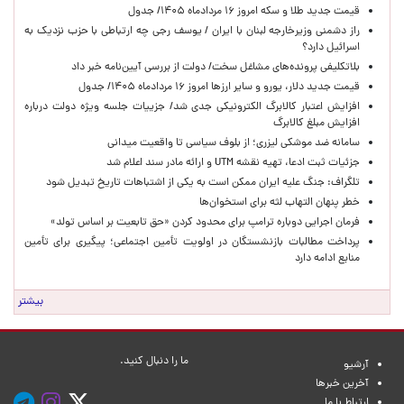
قیمت جدید طلا و سکه امروز ۱۶ مردادماه ۱۴۰۵/ جدول
راز دشمنی وزیرخارجه لبنان با ایران / یوسف رجی چه ارتباطی با حزب نزدیک به
اسرائیل دارد؟
بلاتکلیفی پرونده‌های مشاغل سخت/ دولت از بررسی آیین‌نامه خبر داد
قیمت جدید دلار، یورو و سایر ارزها امروز ۱۶ مردادماه ۱۴۰۵/ جدول
افزایش اعتبار کالابرگ الکترونیکی جدی شد/ جزییات جلسه ویژه دولت درباره
افزایش مبلغ کالابرگ
سامانه ضد موشکی لیزری؛ از بلوف سیاسی تا واقعیت میدانی
جزئیات ثبت ادعا، تهیه نقشه UTM و ارائه مادر سند اعلام شد
تلگراف: جنگ علیه ایران ممکن است به یکی از اشتباهات تاریخ تبدیل شود
خطر پنهان التهاب لثه برای استخوان‌ها
فرمان اجرایی دوباره ترامپ برای محدود کردن «حق تابعیت بر اساس تولد»
پرداخت مطالبات بازنشستگان در اولویت تأمین اجتماعی؛ پیگیری برای تأمین
منابع ادامه دارد
بیشتر
ما را دنبال کنید.
آرشیو
آخرین خبرها
ارتباط با ما