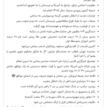
روز خبرنگار
مقاومت اسلامی عراق: پاسخ به آمریکا و عربستان را به تعویق انداختیم
نتیجه آزمون ورودی سمپاد سال ۱۴۰۵ اعلام شد
جزئیات جدید از انتقال نجومی گزینه پرسپولیس به نساجی
صنعاء: نبرد ما علیه طرح سلطه‌جویی عربستان است، نه مردم جنوب یمن
باید از ظرفیت رسانه مسئولانه و هوشمندانه بهره گرفت
دستگیری ۱۰۴ مظنون طی عملیات‌هایی علیه داعش در ترکیه
صدور بیش از ۹۰ درصد هدایت تحصیلی نهمی ها/ پیش ثبت نام ۷۰ درصد
دانش اموزان متوسطه اول
آخرین قسمت از گفت‌وگوی مسعود پزشکیان امشب پخش می‌شود
نماینده تهران خطاب به محمدباقر خرازی: اگر به شلاق محکوم شوی حاضرم با
وضو آن را اجرا کنم!
توضیح خبرگزاری فارس درباره خبر انتصاب محسن رضایی به دبیری شعام
وزیر خزانه داری آمریکا: شاید امروز یا فردا، شاهد دستیابی به یک توافق، شامل
آتش‌بس ۳۰ تا ۶۰ روزه باشیم
اقامه نماز جمعه اردوغان، بن ‌سلمان و شهباز شریف پس از امضای توافق
سود ۷۰ میلیاردی ذوب‌آهن از یک انتقال عجیب
رویترز: ترامپ در جنگ علیه ایران بر سر ۲ راهی بدی گیر افتاده است
رگبار و رعدوبرق در راه شمال کشور؛ تهران خنک‌تر می‌شود
۱۷ تجاوز رژیم صهیونیستی به خاک سوریه در ۴۸ ساعت گذشته
تکلیف مدیرعامل استقلال قبل از لیگ مشخص می شود