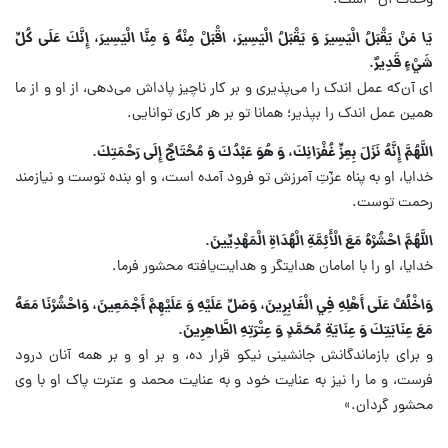
وحدت آن* است.
يَا مَنْ يَقْبَلُ الْيَسِيرَ وَ يَقْبَلُ الْيَسِيرَ، اقْبَلْ مِنْهُ وَ مِنَّا الْيَسِيرَ، إِنَّكَ عَلَی كُلِّ
شَيْءٍ قَدِيرٌ.
ای آن‌که عمل اندک را می‌پذیری و بر کار ناچیز پاداش می‌دهی، از او و از ما
همین عمل اندک را بپذیر؛ همانا تو بر هر کاری توانایی.
اللَّهُمَّ إِنَّهُ نَزَلَ بِعِزِّ غُفْرَانِكَ، وَ هُوَ عَبْدُكَ وَ مُحْتَاجٌ إِلَی رَحْمَتِكَ.
خدایا، او به پناه عزّتِ آمرزش تو فرود آمده است، و او بنده توست و نیازمند
رحمت توست.
اللَّهُمَّ احْشُرْهُ مَعَ الْأَئِمَّةِ الْهُدَاةِ الْمَهْدِيِّينَ.
خدایا، او را با امامان هدایتگر و هدایت‌یافته محشور فرما.
وَاخْلُفْ عَلَى أَهْلِهِ فِي الْغَابِرِينَ، وَصَلِّ عَلَيْهِ وَ عَلَيْهِمْ أَجْمَعِينَ، وَاحْشُرْنَا مَعَهُ
مَعَ عِنَايَتِكَ وَ عِنَايَةِ مُحَمَّدٍ وَ عِتْرَتِهِ الطَّاهِرِينَ.
و برای بازماندگانش جانشینی نیکو قرار ده، و بر او و بر همه آنان درود
فرست، و ما را نیز به عنایت خود و به عنایت محمد و عترت پاک او با وی
محشور گردان.»