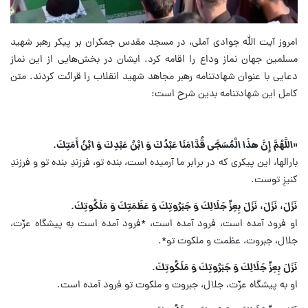
امروز آیت الله جوادی آملی، در مسجد مقدس جمکران بر پیکر رهبر شهید
مسلمین جهان نماز وداع را اقامه کرد. ایشان در بخش‌هایی از این نماز
دعایی با عنوان شهادتنامه رهبر مجاهد شهید انقلاب را قرائت کردند. متن
کامل این شهادتنامه بدین شرح است:
«اللَّهُمَّ إِنَّ هذَا الْمُسَجَّى قُدَّامَنَا عَبْدُكَ وَ ابْنُ عَبْدِكَ وَ ابْنُ أَمَتِكَ.
بارالها، این پیکری که در برابر ما آرمیده است، بنده تو، فرزندِ بنده تو و فرزندِ
کنیزِ توست.
نَزَلَ، نَزَلَ، نَزَلَ بِعِزِّ جَلَالِكَ وَ جَبَرُوتِكَ وَ عَظَمَتِكَ وَ مَلَكُوتِكَ.
او فرود آمده است، فرود آمده است، *فرود آمده است به پیشگاه عزّت،
جلال، جبروت، عظمت و ملکوت تو*.
نَزَلَ بِعِزِّ جَلَالِكَ وَ جَبَرُوتِكَ وَ مَلَكُوتِكَ.
او به پیشگاه عزّت، جلال، جبروت و ملکوت تو فرود آمده است.