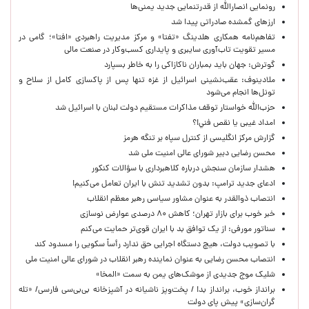
رونمایی انصارالله از قدرتنمایی جدید یمنی‌ها
ارزهای گمشده صادراتی پیدا شد
تفاهم‌نامه همکاری هلدینگ «تفتا» و مرکز مدیریت راهبردی «افتا»؛ گامی در
مسیر تقویت تاب‌آوری سایبری و پایداری کسب‌وکار در صنعت مالی
گوترش: جهان باید بمباران ناکازاکی را به‌ خاطر بسپارد
ملادینوف: عقب‌نشینی اسرائیل از غزه تنها پس از پاکسازی کامل از سلاح و
تونل‌ها انجام می‌شود
حزب‌الله خواستار توقف مذاکرات مستقیم دولت لبنان با اسرائیل شد
امداد غیبی يا نقص فني!؟
گزارش مرکز انگلیسی از کنترل سپاه بر تنگه هرمز
محسن رضایی دبیر شورای عالی امنیت ملی شد
هشدار سازمان سنجش درباره کلاهبرداری با سؤالات کنکور
ادعای جدید ترامپ: بدون تشدید تنش با ایران تعامل می‌کنیم!
انتصاب ذوالقدر به عنوان مشاور سیاسی رهبر معظم انقلاب
خبر خوب برای بازار تهران؛ کاهش ۸۰ درصدی عوارض نوسازی
سناتور مورفی: از یک توافق بد با ایران قوی‌تر حمایت می‌کنم
با تصویب دولت، هیچ دستگاه اجرایی حق ندارد رأساً سکویی را مسدود کند
انتصاب محسن رضایی به عنوان نماینده رهبر انقلاب در شورای عالی امنیت ملی
شلیک موج جدیدی از موشک‌های یمن به سمت «المخا»
برانداز خوب، برانداز بد! / پخت‌وپز ناشیانه در آشپزخانه‌ بی‌بی‌سی فارسی/ «تله
گران‌سازی» پیش پای دولت