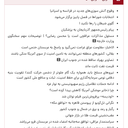
وقوع آتش سوزی‌های جدید در فرانسه و اسپانیا
انتخابات شوراها در فصل پاییز برگزار می‌شود
گلوی شیطان را رها نکنید !
پیام رئیس‌جمهور آذربایجان به پزشکیان
مسئول مذاکرات عراقچی است یا محسن رضایی؟ | توضیحات مهم سخنگوی
وزارت خارجه
الاخبار: مقاومت عراق غرامت نمی‌گیرد و پاسخ به عربستان حتمی است
بقائی: کشورهای منطقه نمی‌توانند به تامین امنیت از سوی آمریکا متکی باشند
تصاویر پهپاد ساقط شده در جنوب ایران
قیمت نفت ثابت ماند
نیروهای مسلح باید همواره یک گام جلوتر از دشمن حرکت کنند/ تقویت بنیه
دفاعی نوعی سرمایه‌گذاری برای حفظ امنیت، ثبات و منافع ملی کشور است
ادامه حملات نظامیان رژیم صهیونیستی به نوار غزه
چرا ذخایر موشکی آمریکا کاهش پیدا کرده است؟
«اودیسه» پرفروش‌ترین فیلم نولان شد
نگرانی تل‌آویو از پیوستن قاهره به «توافق مکه»
رگبار و رعد و برق در شمال و جنوب کشور
عقب‌نشینی قیمت طلا در بازار جهانی
سیاستمدار عراقی: توافق سه‌جانبه امضاء شده در عربستان فرو می‌پاشد