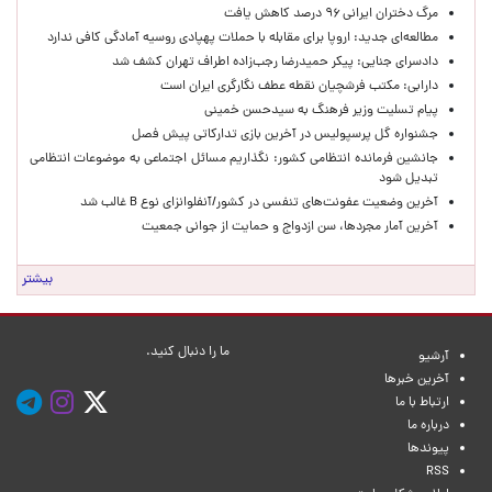
مرگ دختران ایرانی ۹۶ درصد کاهش یافت
مطالعه‌ای جدید: اروپا برای مقابله با حملات پهپادی روسیه آمادگی کافی ندارد
دادسرای جنایی: پیکر حمیدرضا رجب‌زاده اطراف تهران کشف شد
دارابی: مکتب فرشچیان نقطه عطف نگارگری ایران است
پیام تسلیت وزیر فرهنگ به سیدحسن خمینی
جشنواره گل پرسپولیس در آخرین بازی تدارکاتی پیش فصل
جانشین فرمانده انتظامی کشور: نگذاریم مسائل اجتماعی به موضوعات انتظامی
تبدیل شود
آخرین وضعیت عفونت‌های تنفسی در کشور/آنفلوانزای نوع B غالب شد
آخرین آمار مجردها، سن ازدواج و حمایت از جوانی جمعیت
بیشتر
ما را دنبال کنید.
آرشیو
آخرین خبرها
ارتباط با ما
درباره ما
پیوندها
RSS