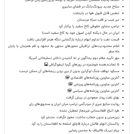
ائتلاف پدیده مسلمان انتخابات آمریکا با اوباما برای زمین زدن ترامپ
سلاح جدید پیونگ‌یانگ در فضای سایبری
تنفس قابل قبول هوا در پایتخت
تیر غیب بر قلب سیاه عربستان
ترامپ مشاور حقوقی کاخ سفید را برکنار کرد
ایران در حال دیکته کردن اصول خود به کاخ سفید است!
قیمت نفت با تداوم ابهام درباره بازگشایی تنگه هرمز افزایش یافت
اعلام محدودیت‌های ترافیکی محورهای منتهی به مشهد و قم همزمان با پایان
ماه صفر
مهر تأیید مقام دوم پنتاگون بر ته کشیدن ذخایر تسلیحاتی آمریکا
۵ نجات‌دهنده خوشمزه در روزهای گرم/ اینفوگرافی
مسکو: توقف جنگ اوکراین بدون از بین بردن ریشه‌های آن ممکن نیست
آخرین عناوین روزنامه‌های اقتصادی
آخرین عناوین روزنامه‌های ورزشی
آخرین عناوین روزنامه‌های سیاسی
بهای نفت روند صعودی در پیش گرفت
روایت منابع عبری از سردرگمی ترامپ میان ایران و صندوق‌های رای
طرد اتباع افغانستانی غیرمجاز تعطیل نشده
زیرزمینی و بدون حجاب ساخت، مجوز نگرفت، منتشر کرد
پاکستان اتهام طالبان درباره قاچاق اسلحه به افغانستان را رد کرد
پیام تبریک قالیباف به محسن رضایی