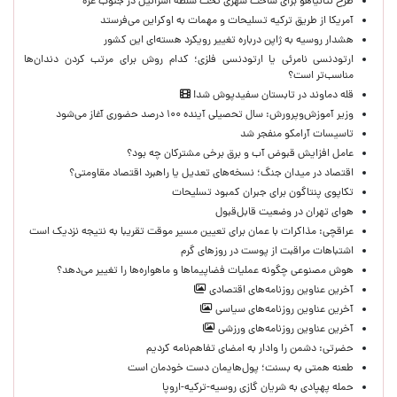
طرح نتانیاهو برای ساخت شهری تحت سلطه اسرائیل در جنوب غزه
آمریکا از طریق ترکیه تسلیحات و مهمات به اوکراین می‌فرستد
هشدار روسیه به ژاپن درباره تغییر رویکرد هسته‌ای این کشور
ارتودنسی نامرئی یا ارتودنسی فلزی؛ کدام روش برای مرتب کردن دندان‌ها
مناسب‌تر است؟
قله دماوند در تابستان سفیدپوش شد!
وزیر آموزش‌وپرورش: سال تحصیلی آینده ۱۰۰ درصد حضوری آغاز می‌شود
تاسیسات آرامکو منفجر شد
عامل افزایش قبوض آب و برق برخی مشترکان چه بود؟
اقتصاد در میدان جنگ؛ نسخه‌های تعدیل یا راهبرد اقتصاد مقاومتی؟
تکاپوی پنتاگون برای جبران کمبود تسلیحات
هوای تهران در وضعیت قابل‌قبول
عراقچی: مذاکرات با عمان برای تعیین مسیر موقت تقریبا به نتیجه نزدیک است
اشتباهات مراقبت از پوست در روزهای گرم
هوش مصنوعی چگونه عملیات فضاپیماها و ماهواره‌ها را تغییر می‌دهد؟
آخرین عناوین روزنامه‌های اقتصادی
آخرین عناوین روزنامه‌های سیاسی
آخرین عناوین روزنامه‌های ورزشی
حضرتی: دشمن را وادار به امضای تفاهم‌نامه کردیم
طعنه همتی به بسنت؛ پول‌هایمان دست خودمان است
حمله پهپادی به شریان گازی روسیه-ترکیه-اروپا