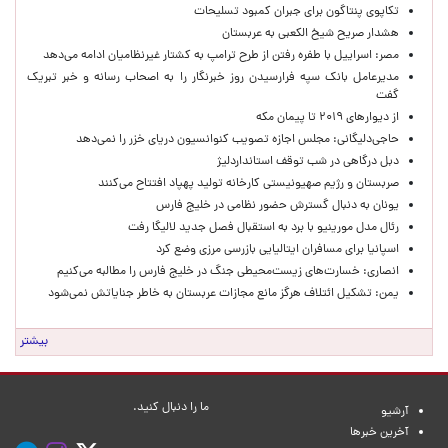
تکاپوی پنتاگون برای جبران کمبود تسلیحات
هشدار صریح شیخ الکعبی به عربستان
مصر: اسراییل با طفره رفتن از طرح ترامپ به کشتار غیرنظامیان ادامه می‌دهد
مدیرعامل بانک سپه فرارسیدن روز خبرنگار را به اصحاب رسانه و خبر تبریک
گفت
از دیوارهای ۲۰۱۹ تا پیمان مکه
حاجی‌دلیگانی: مجلس اجازه تصویب کنوانسیون دریای خزر را نمی‌دهد
دبل درگاهی در شب توقف استانداردلیژ
صربستان و رژیم صهیونیستی کارخانه تولید پهپاد افتتاح می‌کنند
یونان به دنبال گسترش حضور نظامی در خلیج فارس
رئال مدل مورینیو با برد به استقبال فصل جدید لالیگا رفت
اسپانیا برای مسافران ایتالیایی بازرسی مرزی وضع کرد
انصاری: خسارت‌های زیست‌محیطی جنگ در خلیج فارس را مطالبه‌ می‌کنیم
یمن: تشکیل ائتلاف هرگز مانع مجازات عربستان به خاطر جنایاتش نمی‌شود
بیشتر
ما را دنبال کنید.
آرشیو
آخرین خبرها