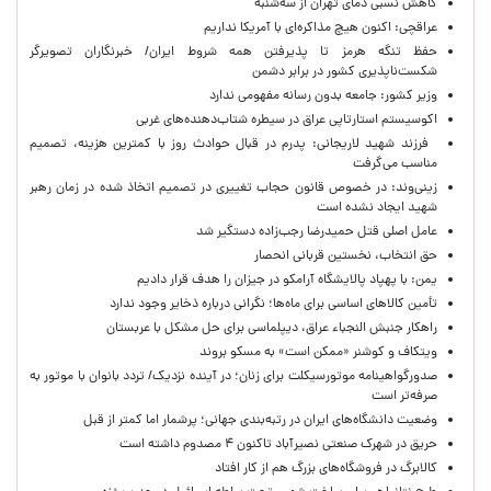
کاهش نسبی دمای تهران از سه‌شنبه
عراقچی: اکنون هیچ مذاکره‌ای با آمریکا نداریم
حفظ تنگه هرمز تا پذیرفتن همه شروط ایران/ خبرنگاران تصویرگر
شکست‌ناپذیری کشور در برابر دشمن
وزیر کشور: جامعه بدون رسانه مفهومی ندارد
اکوسیستم استارتاپی عراق در سیطره شتاب‌دهنده‌‌های غربی
فرزند شهید لاریجانی: پدرم در قبال حوادث روز با کمترین هزینه، تصمیم
مناسب می‌گرفت
زینی‌وند: در خصوص قانون حجاب تغییری در تصمیم اتخاذ شده در زمان رهبر
شهید ایجاد نشده است
عامل اصلی قتل حمیدرضا رجب‌زاده دستگیر شد
حق انتخاب، نخستین قربانی انحصار
یمن: با پهپاد پالایشگاه آرامکو در جیزان را هدف قرار دادیم
تأمین کالاهای اساسی برای ماه‌ها؛ نگرانی درباره ذخایر وجود ندارد
راهکار جنبش النجباء عراق، دیپلماسی برای حل مشکل با عربستان
ویتکاف و کوشنر «ممکن است» به مسکو بروند
صدورگواهینامه موتورسیکلت برای زنان؛ در آینده نزدیک/ تردد بانوان با موتور به‌
صرفه‌تر است
وضعیت دانشگاه‌های ایران در رتبه‌بندی جهانی؛ پرشمار اما کمتر از قبل
حریق در شهرک صنعتی نصیرآباد تاکنون ۴ مصدوم داشته است
کالابرگ در فروشگاه‌های بزرگ هم از کار افتاد