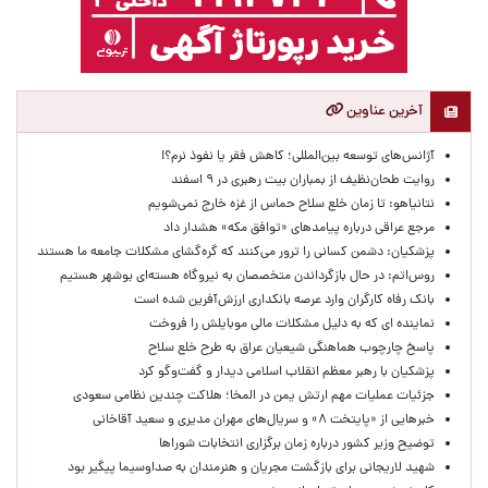
آخرین عناوین
آژانس‌های توسعه بین‌المللی؛ کاهش فقر یا نفوذ نرم؟!
روایت طحان‌نظیف از بمباران بیت رهبری در ۹ اسفند
نتانیاهو: تا زمان خلع سلاح حماس از غزه خارج نمی‌شویم
مرجع عراقی درباره پیامدهای «توافق مکه» هشدار داد
پزشکیان: دشمن کسانی را ترور می‌کنند که گره‌گشای مشکلات جامعه ما هستند
روس‌اتم: در حال بازگرداندن متخصصان به نیروگاه هسته‌ای بوشهر هستیم
بانک رفاه کارگران وارد عرصه بانکداری ارزش‌آفرین شده است
نماینده ای که به دلیل مشکلات مالی موبایلش را فروخت
پاسخ چارچوب هماهنگی شیعیان عراق به طرح خلع سلاح
پزشکیان با رهبر معظم انقلاب اسلامی دیدار و گفت‌وگو کرد
جزئیات عملیات مهم ارتش یمن در المخا؛ هلاکت چندین نظامی سعودی
خبرهایی از «پایتخت ۸» و سریال‌های مهران مدیری و سعید آقاخانی
توضیح وزیر کشور درباره زمان برگزاری انتخابات شوراها
شهید لاریجانی برای بازگشت مجریان و هنرمندان به صداوسیما پیگیر بود