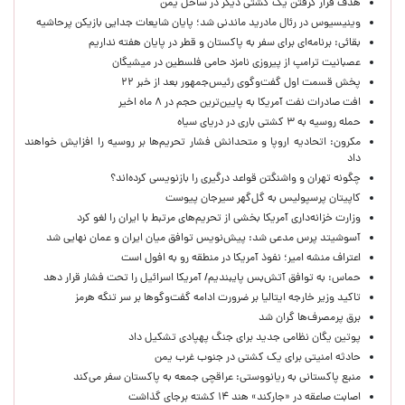
هدف قرار گرفتن یک کشتی دیگر در ساحل یمن
وینیسیوس در رئال مادرید ماندنی شد؛ پایان شایعات جدایی بازیکن پرحاشیه
بقائی: برنامه‌ای برای سفر به پاکستان و قطر در پایان هفته نداریم
عصبانیت ترامپ از پیروزی نامزد حامی فلسطین در میشیگان
پخش قسمت اول گفت‌وگوی رئیس‌جمهور بعد از خبر ۲۲
افت صادرات نفت آمریکا به پایین‌ترین حجم در ۸ ماه اخیر
حمله روسیه به ۳ کشتی باری در دریای سیاه
مکرون: اتحادیه اروپا و متحدانش فشار تحریم‌ها بر روسیه را افزایش خواهند
داد
چگونه تهران و واشنگتن قواعد درگیری را بازنویسی کرده‌اند؟
کاپیتان پرسپولیس به گل‌گهر سیرجان پیوست
وزارت خزانه‌داری آمریکا بخشی از تحریم‌های مرتبط با ایران را لغو کرد
آسوشیتد پرس مدعی شد: پیش‌نویس توافق میان ایران و عمان نهایی شد
اعتراف منشه امیر؛ نفوذ آمریکا در منطقه رو به افول است
حماس: به توافق آتش‌بس پایبندیم/ آمریکا اسرائیل را تحت فشار قرار دهد
تاکید وزیر خارجه ایتالیا بر ضرورت ادامه گفت‌وگوها بر سر تنگه هرمز
برق پرمصرف‌ها گران شد
پوتین یگان نظامی جدید برای جنگ پهپادی تشکیل داد
حادثه امنیتی برای یک کشتی در جنوب غرب یمن
منبع پاکستانی به ریانووستی: عراقچی جمعه به پاکستان سفر می‌کند
اصابت صاعقه در «جارکند» هند ۱۴ کشته برجای گذاشت