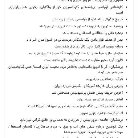
فناوری‌ای که می‌تواند هر رمز عبوری را بشکند!
کارشناس اوراسیا: پیامدهای کنوانسیون خزر از واگذاری بحرین هم زیان‌بارتر
است
خروج ناگهانی نتانیاهو از مراسمی به دلایل امنیتی
روسیه: ماکرون به کی‌یف دستور حملات تروریستی می‌دهد
پنجره‌ نقل و انتقالاتی استقلال بسته ماند
یمن از هدف قرار دادن یک نفتکش عربستانی در خلیج عدن خبر داد
رسانه عبری: اسرائیل دچار ناترازی برق شده است
سازمان ملل: طرف‌ها را به مذاکره درباره تنگه هرمز تشویق می‌کنیم
فارن افرز: محور مقاومت دست نخورده باقی مانده است
پزشکیان: اگر تا امروز مانده‌ایم، به‌خاطر مردم نجیب ایران است/ حتی گلایه‌مندان
هم همراهی کردند
فیگو: اینفانتینو باید برود
رایزنی وزرای خارجه آمریکا و انگلیس درباره ایران
آخرین حریف پیش فصل پرسپولیس مشخص شد
لفاظی جدید نتانیاهو علیه ایران
منبع آگاه: بازگشایی تنگه هرمز منوط به اجرای تعهدات آمریکا است
اعلام قیمت جدید بنزین سوپر
پزشکیان: جامعه امروز بیش از هر زمان به همدلی و اخلاق قرآنی نیاز دارد
یک توضیح درباره قبض های آب و برق به مردم بدهکارید/ کاسبان استعفا /
موشک‌های دوربرد آمریکا تقریبا تمام شد!