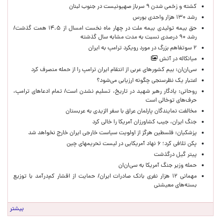
کشته و زخمی شدن ۹ سرباز صهیونیست در جنوب لبنان
رشد ۱۳۰ هزار واحدی بورس
حق بیمه تولیدی بیمه ملت در چهار ماه نخست امسال از ۱۴.۵ همت گذشت/
رشد ۹۰ درصدی نسبت به مدت مشابه سال گذشته
۲ سوتفاهم بزرگ در مورد رویکرد ترامپ به ایران
میانکاله در آتش
سی‌ان‌ان: بیم کشورهای عربی از انتقام ایران ترامپ را از حمله منصرف کرد
اعتبار یک نظرسنجی چگونه ارزیابی می‌شود؟
روحانی: یادگار رهبر شهید در تاریخ، تسلیم نشدن است/ تمام ادعاهای ترامپ،
حرف‌های توخالی است
مخالفت نمایندگان پارلمان عراق با سفر الزیدی به عربستان
جنگ ایران، جیب کشاورزان آمریکا را خالی کرد
پزشکیان: فلسطین هرگز از اولویت سیاست خارجی ایران خارج نخواهد شد
پکن تلافی کرد؛ ۶ نهاد آمریکایی در لیست تحریمهای چین
پیتر گیل درگذشت
حمله وزیر جنگ آمریکا به سی‌ان‌ان
مهمانی ۱۲ هزار نفری بانک صادرات ایران/ حمایت از اقشار کم‌درآمد با توزیع
بسته‌های معیشتی
بیشتر