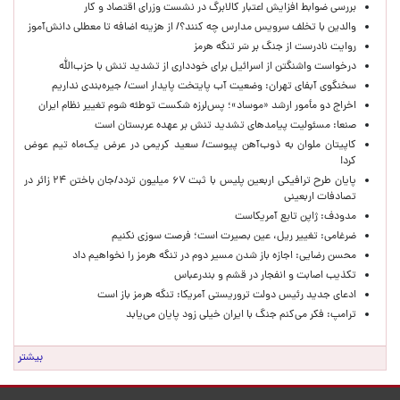
بررسی ضوابط افزایش اعتبار کالابرگ در نشست وزرای اقتصاد و کار
والدین با تخلف سرویس مدارس چه کنند؟/ از هزینه اضافه تا معطلی دانش‌آموز
روایت نادرست از جنگ بر سَر تنگه هرمز
درخواست واشنگتن از اسرائیل برای خودداری از تشدید تنش با حزب‌الله
سخنگوی آبفای تهران: وضعیت آب پایتخت پایدار است/ جیره‌بندی نداریم
اخراج دو مأمور ارشد «موساد»؛ پس‌لرزه شکست توطئه شوم تغییر نظام ایران
صنعا: مسئولیت پیامدهای تشدید تنش بر عهده عربستان است
کاپیتان ملوان به ذوب‌آهن پیوست/ سعید کریمی در عرض یک‌ماه تیم عوض
کرد!
پایان طرح ترافیکی اربعین پلیس با ثبت ۶۷ میلیون تردد/جان باختن ۲۴ زائر در
تصادفات اربعینی
مدودف: ژاپن تابع آمریکاست
ضرغامی: تغییر ریل، عین بصیرت است؛ فرصت سوزی نکنیم
محسن رضایی: اجازه باز شدن مسیر دوم در تنگه هرمز را نخواهیم داد
تکذیب اصابت و انفجار در قشم و بندرعباس
ادعای جدید رئیس دولت تروریستی آمریکا: تنگه هرمز باز است
ترامپ: فکر می‌کنم جنگ با ایران خیلی زود پایان می‌یابد
بیشتر