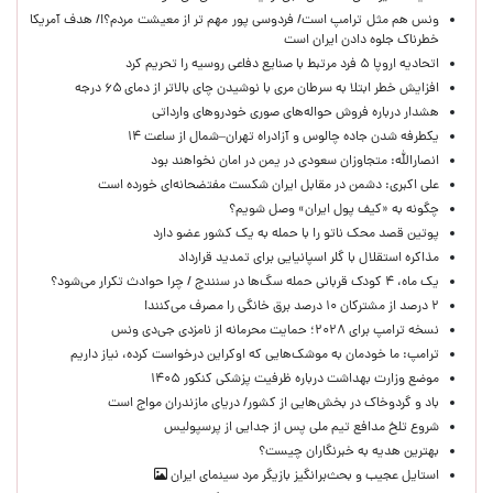
ونس هم مثل ترامپ است/ فردوسی پور مهم تر از معیشت مردم؟!/ هدف آمریکا
خطرناک جلوه دادن ایران است
اتحادیه اروپا ۵ فرد مرتبط با صنایع دفاعی روسیه را تحریم کرد
افزایش خطر ابتلا به سرطان مری با نوشیدن چای بالاتر از دمای ۶۵ درجه
هشدار درباره فروش حواله‌های صوری خودروهای وارداتی
یکطرفه شدن جاده چالوس و آزادراه تهران–شمال از ساعت ۱۴
انصارالله: متجاوزان سعودی در یمن در امان نخواهند بود
علی اکبری: دشمن در مقابل ایران شکست مفتضحانه‌ای خورده است
چگونه به «کیف پول ایران» وصل شویم؟
پوتین قصد محک ناتو را با حمله به یک کشور عضو دارد
مذاکره استقلال با گلر اسپانیایی برای تمدید قرارداد
یک ماه، ۴ کودک قربانی حمله سگ‌ها در سنندج / چرا حوادث تکرار می‌شود؟
۲ درصد از مشترکان ۱۰ درصد برق خانگی را مصرف می‌کنند!
نسخه ترامپ برای ۲۰۲۸؛ حمایت محرمانه از نامزدی جی‌دی ونس
ترامپ: ما خودمان به موشک‌هایی که اوکراین درخواست کرده، نیاز داریم
موضع وزارت بهداشت درباره ظرفیت پزشکی کنکور ۱۴۰۵
باد و گردوخاک در بخش‌هایی از کشور/ دریای مازندران مواج است
شروع تلخ مدافع تیم ملی پس از جدایی از پرسپولیس
بهترین هدیه به خبرنگاران چیست؟
استایل عجیب و بحث‌برانگیز بازیگر مرد سینمای ایران