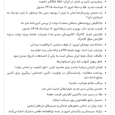
پیش‌بینی پاییز پر بارش در ایران؛ لطفا غافلگیر نشوید
قیمت جدید طلا و سکه امروز ۱۶ مردادماه ۱۴۰۵/ جدول
راز دشمنی وزیرخارجه لبنان با ایران / یوسف رجی چه ارتباطی با حزب نزدیک به
اسرائیل دارد؟
بلاتکلیفی پرونده‌های مشاغل سخت/ دولت از بررسی آیین‌نامه خبر داد
قیمت جدید دلار، یورو و سایر ارزها امروز ۱۶ مردادماه ۱۴۰۵/ جدول
افزایش اعتبار کالابرگ الکترونیکی جدی شد/ جزییات جلسه ویژه دولت درباره
افزایش مبلغ کالابرگ
سامانه ضد موشکی لیزری؛ از بلوف سیاسی تا واقعیت میدانی
جزئیات ثبت ادعا، تهیه نقشه UTM و ارائه مادر سند اعلام شد
تلگراف: جنگ علیه ایران ممکن است به یکی از اشتباهات تاریخ تبدیل شود
خطر پنهان التهاب لثه برای استخوان‌ها
فرمان اجرایی دوباره ترامپ برای محدود کردن «حق تابعیت بر اساس تولد»
پرداخت مطالبات بازنشستگان در اولویت تأمین اجتماعی؛ پیگیری برای تأمین
منابع ادامه دارد
مراقب علائم هپاتیت باشید!
محسن رضایی دبیر جدید شورایعالی امنیت ملی شد
طلا در مسیر ثبت بالاترین افزایش قیمت هفته
دستیار سابق قلعه‌نویی روی نیمکت ایتالیا
تردد روان در تمامی محورهای شمالی و مسیرهای مرزهای اربعین
ترکیه، عربستان و پاکستان امروز در جده توافقنامه نظامی مشترک امضا می‌کنند