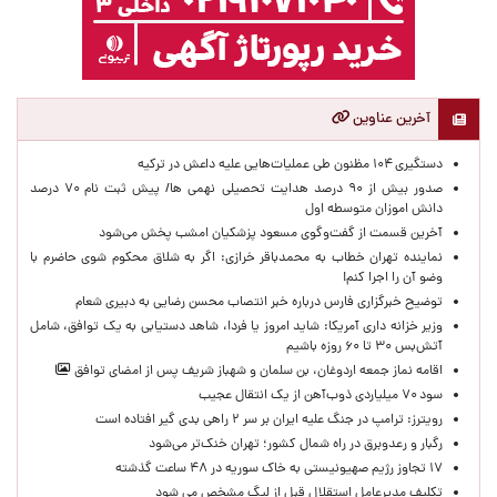
آخرین عناوین
دستگیری ۱۰۴ مظنون طی عملیات‌هایی علیه داعش در ترکیه
صدور بیش از ۹۰ درصد هدایت تحصیلی نهمی ها/ پیش ثبت نام ۷۰ درصد
دانش اموزان متوسطه اول
آخرین قسمت از گفت‌وگوی مسعود پزشکیان امشب پخش می‌شود
نماینده تهران خطاب به محمدباقر خرازی: اگر به شلاق محکوم شوی حاضرم با
وضو آن را اجرا کنم!
توضیح خبرگزاری فارس درباره خبر انتصاب محسن رضایی به دبیری شعام
وزیر خزانه داری آمریکا: شاید امروز یا فردا، شاهد دستیابی به یک توافق، شامل
آتش‌بس ۳۰ تا ۶۰ روزه باشیم
اقامه نماز جمعه اردوغان، بن ‌سلمان و شهباز شریف پس از امضای توافق
سود ۷۰ میلیاردی ذوب‌آهن از یک انتقال عجیب
رویترز: ترامپ در جنگ علیه ایران بر سر ۲ راهی بدی گیر افتاده است
رگبار و رعدوبرق در راه شمال کشور؛ تهران خنک‌تر می‌شود
۱۷ تجاوز رژیم صهیونیستی به خاک سوریه در ۴۸ ساعت گذشته
تکلیف مدیرعامل استقلال قبل از لیگ مشخص می شود