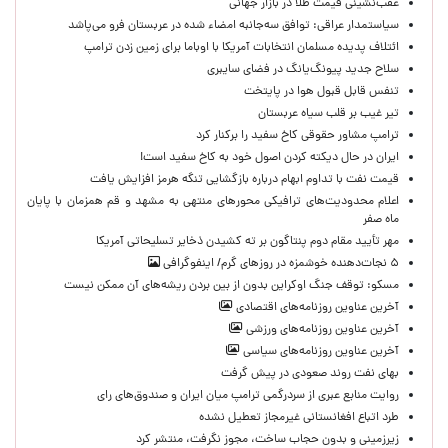
عقب‌نشینی قیمت طلا در بازار جهانی
سیاستمدار عراقی: توافق سه‌جانبه امضاء شده در عربستان فرو می‌پاشد
ائتلاف پدیده مسلمان انتخابات آمریکا با اوباما برای زمین زدن ترامپ
سلاح جدید پیونگ‌یانگ در فضای سایبری
تنفس قابل قبول هوا در پایتخت
تیر غیب بر قلب سیاه عربستان
ترامپ مشاور حقوقی کاخ سفید را برکنار کرد
ایران در حال دیکته کردن اصول خود به کاخ سفید است!
قیمت نفت با تداوم ابهام درباره بازگشایی تنگه هرمز افزایش یافت
اعلام محدودیت‌های ترافیکی محورهای منتهی به مشهد و قم همزمان با پایان
ماه صفر
مهر تأیید مقام دوم پنتاگون بر ته کشیدن ذخایر تسلیحاتی آمریکا
۵ نجات‌دهنده خوشمزه در روزهای گرم/ اینفوگرافی
مسکو: توقف جنگ اوکراین بدون از بین بردن ریشه‌های آن ممکن نیست
آخرین عناوین روزنامه‌های اقتصادی
آخرین عناوین روزنامه‌های ورزشی
آخرین عناوین روزنامه‌های سیاسی
بهای نفت روند صعودی در پیش گرفت
روایت منابع عبری از سردرگمی ترامپ میان ایران و صندوق‌های رای
طرد اتباع افغانستانی غیرمجاز تعطیل نشده
زیرزمینی و بدون حجاب ساخت، مجوز نگرفت، منتشر کرد