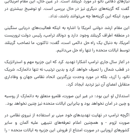
نیازهای دفاعی ناتو در مورد گرینلند است. در عین حال، این مقام آمریکایی
گفت که گزینه‌های دیگری نیز در حال بررسی است. او توضیح بیشتری در
مورد اینکه این گزینه‌ها چه می‌توانند باشند، نداد.
این مقام ارشد دولتی آمریکا با اشاره به اینکه فعالیت‌های دریایی سنگینی
در منطقه اطراف گرینلند وجود دارد و دونالد ترامپ، رئیس دولت تروریست
آمریکا، به دنبال یک راه حل دائمی است، گفت: تاکنون، ما تصاحب گرینلند
توسط ایالات متحده را تنها راه حل می‌دانیم.
در آغاز سال جاری ترامپ آشکارا تهدید کرد که این جزیره مهم و استراتژیک
در قطب شمال را تصرف خواهد کرد و بدین ترتیب نه تنها دانمارک، شریک
ناتو، را آزرد، بلکه در مورد وحدت بزرگترین اتحاد نظامی جهان و وفاداری
متقابل اعضای آن نیز تردید ایجاد کرد.
استدلال او این بود: در غیر این صورت، قلمرو متعلق به دانمارک از روسیه
و چین در امان نخواهد بود و بنابراین ایالات متحده نیز چنین نخواهد بود.
اگرچه ترامپ در نهایت تهدیدهای خود مبنی بر استفاده از نیروی نظامی در
صورت لزوم - و همچنین اعلام تعرفه‌های تنبیهی علیه آلمان و سایر
کشورهای اروپایی در صورت امتناع از فروش این جزیره به ایالات متحده - را