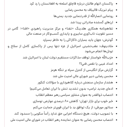
پاکستان اتهام طالبان درباره قاچاق اسلحه به افغانستان را رد کرد
پیام تبریک قالیباف به محسن رضایی
رونمایی انصارالله از قدرتنمایی جدید یمنی‌ها
ارزهای گمشده صادراتی پیدا شد
تفاهم‌نامه همکاری هلدینگ «تفتا» و مرکز مدیریت راهبردی «افتا»؛ گامی در
مسیر تقویت تاب‌آوری سایبری و پایداری کسب‌وکار در صنعت مالی
گوترش: جهان باید بمباران ناکازاکی را به‌ خاطر بسپارد
ملادینوف: عقب‌نشینی اسرائیل از غزه تنها پس از پاکسازی کامل از سلاح و
تونل‌ها انجام می‌شود
حزب‌الله خواستار توقف مذاکرات مستقیم دولت لبنان با اسرائیل شد
امداد غیبی يا نقص فني!؟
گزارش مرکز انگلیسی از کنترل سپاه بر تنگه هرمز
محسن رضایی دبیر شورای عالی امنیت ملی شد
هشدار سازمان سنجش درباره کلاهبرداری با سؤالات کنکور
ادعای جدید ترامپ: بدون تشدید تنش با ایران تعامل می‌کنیم!
انتصاب ذوالقدر به عنوان مشاور سیاسی رهبر معظم انقلاب
خبر خوب برای بازار تهران؛ کاهش ۸۰ درصدی عوارض نوسازی
سناتور مورفی: از یک توافق بد با ایران قوی‌تر حمایت می‌کنم
با تصویب دولت، هیچ دستگاه اجرایی حق ندارد رأساً سکویی را مسدود کند
انتصاب محسن رضایی به عنوان نماینده رهبر انقلاب در شورای عالی امنیت ملی