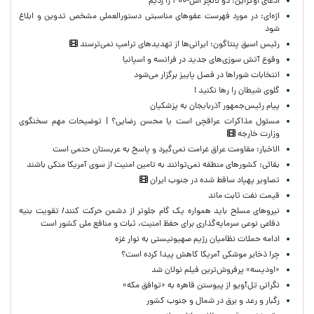
ادعای اوکراین: دو لانچر اس-۴۰۰ را زدیم
اژه‌ای: در مورد فهرست عفوهای مناسبتی دستورالعملی مشخص تدوین و ابلاغ
شود
رئیس اسبق پنتاگون: ایرانی‌ها از تهدیدهای ترامپ نمی‌ترسند
وقوع آتش سوزی‌های جدید در فرانسه و اسپانیا
انتخابات شوراها در فصل پاییز برگزار می‌شود
گلوی شیطان را رها نکنید !
پیام رئیس‌جمهور آذربایجان به پزشکیان
مسئول مذاکرات عراقچی است یا محسن رضایی؟ | توضیحات مهم سخنگوی
وزارت خارجه
الاخبار: مقاومت عراق غرامت نمی‌گیرد و پاسخ به عربستان حتمی است
بقائی: کشورهای منطقه نمی‌توانند به تامین امنیت از سوی آمریکا متکی باشند
تصاویر پهپاد ساقط شده در جنوب ایران
قیمت نفت ثابت ماند
نیروهای مسلح باید همواره یک گام جلوتر از دشمن حرکت کنند/ تقویت بنیه
دفاعی نوعی سرمایه‌گذاری برای حفظ امنیت، ثبات و منافع ملی کشور است
ادامه حملات نظامیان رژیم صهیونیستی به نوار غزه
چرا ذخایر موشکی آمریکا کاهش پیدا کرده است؟
«اودیسه» پرفروش‌ترین فیلم نولان شد
نگرانی تل‌آویو از پیوستن قاهره به «توافق مکه»
رگبار و رعد و برق در شمال و جنوب کشور