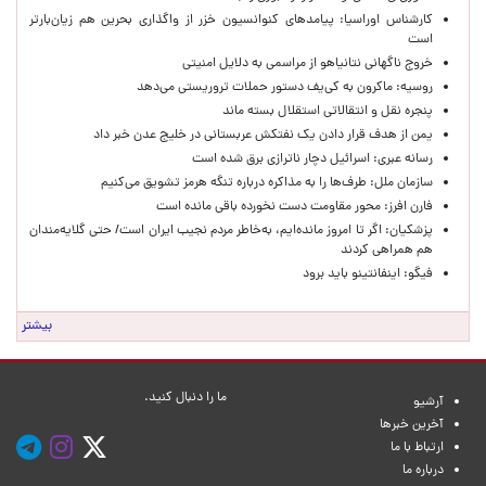
کارشناس اوراسیا: پیامدهای کنوانسیون خزر از واگذاری بحرین هم زیان‌بارتر
است
خروج ناگهانی نتانیاهو از مراسمی به دلایل امنیتی
روسیه: ماکرون به کی‌یف دستور حملات تروریستی می‌دهد
پنجره‌ نقل و انتقالاتی استقلال بسته ماند
یمن از هدف قرار دادن یک نفتکش عربستانی در خلیج عدن خبر داد
رسانه عبری: اسرائیل دچار ناترازی برق شده است
سازمان ملل: طرف‌ها را به مذاکره درباره تنگه هرمز تشویق می‌کنیم
فارن افرز: محور مقاومت دست نخورده باقی مانده است
پزشکیان: اگر تا امروز مانده‌ایم، به‌خاطر مردم نجیب ایران است/ حتی گلایه‌مندان
هم همراهی کردند
فیگو: اینفانتینو باید برود
بیشتر
ما را دنبال کنید.
آرشیو
آخرین خبرها
ارتباط با ما
درباره ما