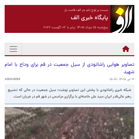
نیست بر لوح دلم جز الف قامت یار
پایگاه خبری الف
پنج‌شنبه ۱۵ مرداد ۱۴۰۵ برابر با ۰۶ آگوست ۲۰۲۶
تصاویر هوایی راشاتودی از سیل جمعیت در قم برای وداع با امام
شهید
۱۶ تیر ۱۴۰۵، ۱۵:۵۱
4050416059
شبکه خبری راشاتودی با پخش این تصاویر نوشت: سیل جمعیت در حالی که تشییع
رهبر عالی‌قدر ایران سید علی خامنه‌ای با برگزاری مراسمی در شهر قم در جریان است.