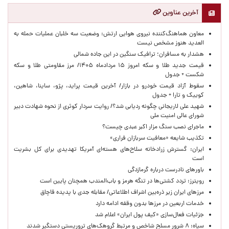
آخرین عناوین
معاون هماهنگ‌کننده نیروی هوایی ارتش: وضعیت سه خلبان عملیات حمله به
العدید هنوز مشخص نیست
هشدار به مسافران؛ ترافیک سنگین در این جاده شمالی
قیمت جدید طلا و سکه امروز ۱۵ مردادماه ۱۴۰۵/ مرز مقاومتی طلا و سکه
شکست + جدول
سقوط آزاد قیمت خودرو در بازار/ آخرین قیمت پراید، پژو، ساینا، شاهین،
کوییک و تارا + جدول
شهید علی لاریجانی چگونه ردیابی شد؟/ روایت سردار کوثری از نحوه شهادت دبیر
شورای عالی امنیت ملی
ماجرای نصب سنگ مزار اکبر عبدی چیست؟
تکذیب شایعه «معافیت سربازان فراری»
ایران: گسترش زرادخانه سلاح‌های هسته‌ای آمریکا تهدیدی برای کل بشریت
است
باورهای نادرست درباره گرمازدگی
رویترز: تردد کشتی‌ها در تنگه هرمز و باب‌المندب همچنان پایین است
مرزهای ایران زیر ذره‌بین اشراف اطلاعاتی/ مقابله جدی با پدیده قاچاق
خدمات اربعین در مرزها بدون وقفه ادامه دارد
جزئیات فعال‌سازی «کیف پول ایران» اعلام شد
سپاه: ۸ شرور مسلح شاخص و مرتبط گروهک‌های تروریستی دستگیر شدند