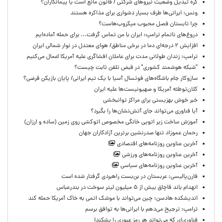
گره تبدیل وضعیت نیروهای شرکتی / قانون مانع است یا پیمانکاران؟
ونس: ایرانی‌ها طرف بسیار دشواری برای مذاکره هستند
چرا تابستان فصل محبوب میکروب‌هاست؟
دروغ‌های ناتمام ترامپ: ایران با من تماس گرفت... برای حمله آماده‌ایم
افزایش ۲ درجه‌ای دما در برخی مناطق/ هوای معتدل در نوار شمالی ایران
ترامپ: زندان طولانی مدت برای عاملان افشاگری‌ علیه آمریکا اعمال می‌کنیم
"شبکه هوشمند کشوری" در قبض تلفن ثابت چیست؟
سازوکار جام باشگاه‌های فوتسال آسیا با یک تیم ایرانی/ پایان بازیکن قرضی؟
کلان‌توطئه آمریکا و صهیونیست‌ها علیه ایران
خبر خوش بهزیستی برای مراکز توانبخشی
آیا فناوری می‌تواند جای آتش‌نشان‌ها را بگیرد؟
آموزش ساخت زیر اتویی خانگی مخصوص اتوکشی روی زمین (ساده و ارزان)
رحمان عموزاد تنها صدرنشین برترین آزادکاران جهان
آخرین عناوین روزنامه‌های اقتصادی
آخرین عناوین روزنامه‌های ورزشی
آخرین عناوین روزنامه‌های سیاسی
فارن‌پالیسی: عربستان در بن‌بست راهبردی گرفتار شده است
انهدام باند قاچاق بیش از ۵ میلیون لیتر سوخت در بندرعباس
اندیشکده هادسن: چین می‌تواند با موشک اتمی به خاک آمریکا حمله کند
ترامپ: ترجیح می‌دهم با ایرانی‌‌ها به توافق برسم
فناوری‌ای که می‌تواند هر رمز عبوری را بشکند!