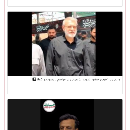
روایتی از آخرین حضور شهید لاریجانی در مراسم اربعین در کربلا