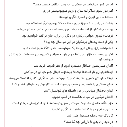
آیا هر کس می‌تواند هر سخنی را به رهبر انقلاب نسبت دهد؟
آغاز دور سوم مذاکرات لبنان و رژیم صهیونیستی در رم
مسئله مانایی ایران و اصلاح الگوی توسعه
بغداد: نباید از خاک عراق برای حمله به کشورهای دیگر استفاده کرد
روایت پزشکیان از اقدامات دولت برای معیشت مردم امشب منتشر می‌شود
فرمانده نیروی هوایی ارتش: در دفاع از ایران، جان بر کف خواهیم بود
یکی از دستاوردهای پزشکیان در این دو سال چه بود؟
اسلام‌آباد: رایزنی‌های دیپلماتیک درباره منطقه و تنگه هرمز ادامه دارد
آخرین وضعیت بازار رمزارزها در جهان / صرافی کوین‌بیس معاملات ۶ رمزارز را
متوقف کرد
آلمان صدرنشین حداقل دستمزد اروپا از نظر قدرت خرید شد
اینفانتینو زیر بار استعفا نرفت/ پیشنهاد فینال جام جهانی در مراکش
توقف طولانی کامیون‌ها پشت مرز؛ صورت‌حساب سنگینی که به اقتصاد می‌رسد
قطع همکاری با قلعه نویی همچنان سوژه است/ نظر برخی مسئولان تغییر کرد!
ایران به‌دنبال میزبانی از جام باشگاه‌های فوتسال آسیا
افشای درگیری ترامپ با هگست در کمپ دیوید
حزب‌الله: حاصل مذاکرات دولت با صهیونیست‌ها تنها امتیازدهی‌ بیشتر است
صدای انفجار در پاکدشت شنیدید نگران نشوید
کالابرگ سه دهک مشمول شارز شد
در دیدار الزیدی با بارزانی چه گذشت؟