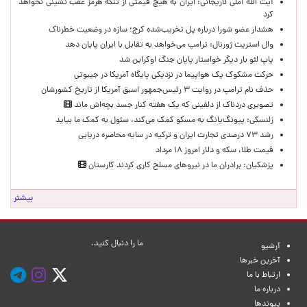
آیت الله آملی لاریجانی: ایران به هیچ قیمتی از تنگه هرمز عقب نشینی نخواهد
کرد
هشدار عضو شورا درباره پل تخریب‌شده کرج؛ سازه در وضعیت خطرناک
وال‌ استریت ژورنال: ترامپ می‌خواهد به تقابل با ایران پایان دهد
پاپ لئو بار دیگر خواستار پایان جنگ اوکراین شد
حرکت مشکوک یک هواپیما در نزدیکی پایگاه آمریکا در جیبوتی
حذف نام ترامپ در روایت ۳ رئیس‌جمهور اسبق آمریکا از تاریخ کشورشان
تصویری دردناک از دلفینی که یک هفته کنار جسد بچه‌اش ماند
زلنسکی: پیونگ‌یانگ به مسکو کمک می‌کند، سئول به کمک ما بیاید
رشد ۷۳ درصدی تجارت ایران و ترکیه در سایه محاصره دریایی
قیمت طلا، سکه و دلار امروز ۱۸ مرداد
پزشکیان: برادران ما در نیروهای مسلح کاری کردند کارستان
بیشتر
ما را دنبال کنید.
آرشیو
آخرین خبرها
ارتباط با ما
درباره ما
پیوندها