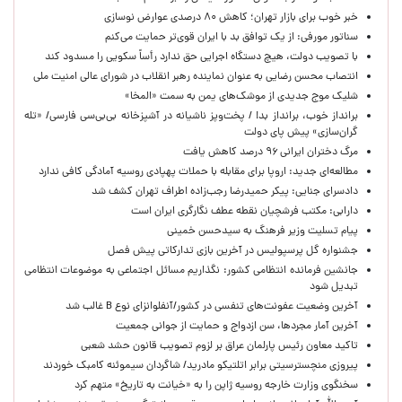
خبر خوب برای بازار تهران؛ کاهش ۸۰ درصدی عوارض نوسازی
سناتور مورفی: از یک توافق بد با ایران قوی‌تر حمایت می‌کنم
با تصویب دولت، هیچ دستگاه اجرایی حق ندارد رأساً سکویی را مسدود کند
انتصاب محسن رضایی به عنوان نماینده رهبر انقلاب در شورای عالی امنیت ملی
شلیک موج جدیدی از موشک‌های یمن به سمت «المخا»
برانداز خوب، برانداز بد! / پخت‌وپز ناشیانه در آشپزخانه‌ بی‌بی‌سی فارسی/ «تله
گران‌سازی» پیش پای دولت
مرگ دختران ایرانی ۹۶ درصد کاهش یافت
مطالعه‌ای جدید: اروپا برای مقابله با حملات پهپادی روسیه آمادگی کافی ندارد
دادسرای جنایی: پیکر حمیدرضا رجب‌زاده اطراف تهران کشف شد
دارابی: مکتب فرشچیان نقطه عطف نگارگری ایران است
پیام تسلیت وزیر فرهنگ به سیدحسن خمینی
جشنواره گل پرسپولیس در آخرین بازی تدارکاتی پیش فصل
جانشین فرمانده انتظامی کشور: نگذاریم مسائل اجتماعی به موضوعات انتظامی
تبدیل شود
آخرین وضعیت عفونت‌های تنفسی در کشور/آنفلوانزای نوع B غالب شد
آخرین آمار مجردها، سن ازدواج و حمایت از جوانی جمعیت
تاکید معاون رئیس پارلمان عراق بر لزوم تصویب قانون حشد شعبی
پیروزی منچسترسیتی برابر اتلتیکو مادرید/ شاگردان سیموئنه کامبک خوردند
سخنگوی وزارت خارجه روسیه ژاپن را به «خیانت به تاریخ» متهم کرد