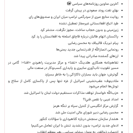
آخرین عناوین روزنامه‌های سیاسی
بهای نفت روند صعودی در پیش گرفت
روایت منابع عبری از سردرگمی ترامپ میان ایران و صندوق‌های رای
طرد اتباع افغانستانی غیرمجاز تعطیل نشده
زیرزمینی و بدون حجاب ساخت، مجوز نگرفت، منتشر کرد
پاکستان اتهام طالبان درباره قاچاق اسلحه به افغانستان را رد کرد
پیام تبریک قالیباف به محسن رضایی
رونمایی انصارالله از قدرتنمایی جدید یمنی‌ها
ارزهای گمشده صادراتی پیدا شد
تفاهم‌نامه همکاری هلدینگ «تفتا» و مرکز مدیریت راهبردی «افتا»؛ گامی در
مسیر تقویت تاب‌آوری سایبری و پایداری کسب‌وکار در صنعت مالی
گوترش: جهان باید بمباران ناکازاکی را به‌ خاطر بسپارد
ملادینوف: عقب‌نشینی اسرائیل از غزه تنها پس از پاکسازی کامل از سلاح و
تونل‌ها انجام می‌شود
حزب‌الله خواستار توقف مذاکرات مستقیم دولت لبنان با اسرائیل شد
امداد غیبی يا نقص فني!؟
گزارش مرکز انگلیسی از کنترل سپاه بر تنگه هرمز
محسن رضایی دبیر شورای عالی امنیت ملی شد
هشدار سازمان سنجش درباره کلاهبرداری با سؤالات کنکور
ادعای جدید ترامپ: بدون تشدید تنش با ایران تعامل می‌کنیم!
انتصاب ذوالقدر به عنوان مشاور سیاسی رهبر معظم انقلاب