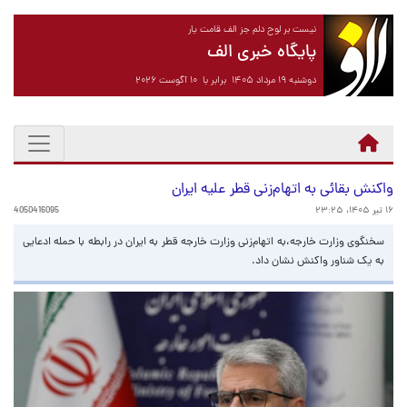
نیست بر لوح دلم جز الف قامت یار
پایگاه خبری الف
دوشنبه ۱۹ مرداد ۱۴۰۵ برابر با ۱۰ آگوست ۲۰۲۶
واکنش بقائی به اتهام‌زنی قطر علیه ایران
۱۶ تیر ۱۴۰۵، ۲۳:۲۵
4050416095
سخنگوی وزارت خارجه،به اتهام‌زنی وزارت خارجه قطر به ایران در رابطه با حمله ادعایی
به یک شناور واکنش نشان داد.