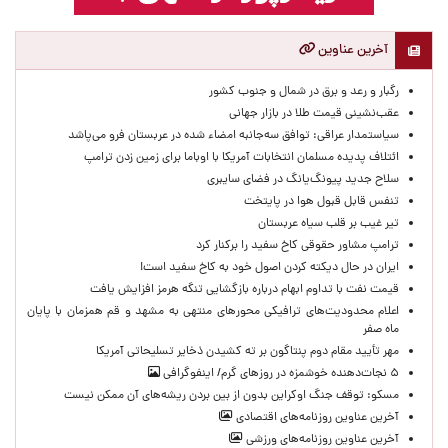
آخرین عناوین
رگبار و رعد و برق در شمال و جنوب کشور
عقب‌نشینی قیمت طلا در بازار جهانی
سیاستمدار عراقی: توافق سه‌جانبه امضاء شده در عربستان فرو می‌پاشد
ائتلاف پدیده مسلمان انتخابات آمریکا با اوباما برای زمین زدن ترامپ
سلاح جدید پیونگ‌یانگ در فضای سایبری
تنفس قابل قبول هوا در پایتخت
تیر غیب بر قلب سیاه عربستان
ترامپ مشاور حقوقی کاخ سفید را برکنار کرد
ایران در حال دیکته کردن اصول خود به کاخ سفید است!
قیمت نفت با تداوم ابهام درباره بازگشایی تنگه هرمز افزایش یافت
اعلام محدودیت‌های ترافیکی محورهای منتهی به مشهد و قم همزمان با پایان
ماه صفر
مهر تأیید مقام دوم پنتاگون بر ته کشیدن ذخایر تسلیحاتی آمریکا
۵ نجات‌دهنده خوشمزه در روزهای گرم/ اینفوگرافی
مسکو: توقف جنگ اوکراین بدون از بین بردن ریشه‌های آن ممکن نیست
آخرین عناوین روزنامه‌های اقتصادی
آخرین عناوین روزنامه‌های ورزشی