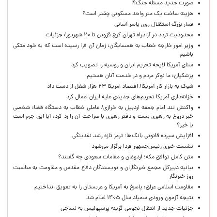
صورت جدید مسئله جنگ؟!
هزینه ساخت یک متر واحد مسکونی چقدر است؟
قمار بزرگ استقلال روی یاسر آسانی
محدودیت تردد در آزادراه تهران کرج قزوین تا ۲۰ شهریور/ جزئیات
وزیر امور خارجه خطاب به همسایگان: زمان آن فرا رسیده است که به خود متکی
باشیم
سنای آمریکا لایحه تحریم ایران و روسیه را تصویب کرد
پزشکیان: ما نوکر مردم و در خدمت آنان هستیم
شوک به بازار کار آمریکا/ اقتصاد امریکا ۲۳ هزار شغل از دست داد
خزانه‌داری آمریکا تحریم‌های جدیدی علیه ایران اعمال کرد
واکنش تند امام جمعه اردبیل به خرازی/ عاملی خطاب به دستگاه قضا: شخصی
خبر دروغ به رهبری بست و دفتر رهبری با صراحت آن را رد کرد، آیا این جرم است
یا خیر؟
افزایش سپرده قانونی بانک‌ها؛ ترمز تازه رشد نقدینگی
نشست خبری رئیس‌جمهور فردا برگزار می‌شود
متن کامل توافق مکه؛ اردوغان و مقامات سعودی چه گفتند؟
بیانیه دبیرکل مجمع خبرنگاران و نویسندگان دفاع مقدس و مقاومت به مناسبت
روز خبرنگار
مقاومت اسلامی عراق: پاسخ به آمریکا و عربستان را به تعویق انداختیم
نتیجه آزمون ورودی سمپاد سال ۱۴۰۵ اعلام شد
جزئیات جدید از انتقال نجومی گزینه پرسپولیس به نساجی