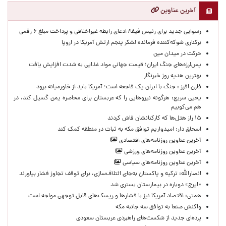
آخرین عناوین
رسوایی جدید برای رئیس فیفا/ ادعای رابطه غیراخلاقی و پرداخت مبلغ ۶ رقمی
برکناری شوکه‌کننده فرمانده لشکر پنجم ارتش آمریکا در اروپا
حركت در ميدان مين
پس‌لرزه‌های جنگ ایران؛ قیمت جهانی مواد غذایی به شدت افزایش یافت
بهترین هدیه روز خبرنگار
فارن افرز : جنگ با ایران یک فاجعه است؛ آمریکا باید از خاورمیانه برود
یحیی سریع: هرگونه نیروهایی را که عربستان برای محاصره یمن گسیل کند، در
هم می‌کوبیم
۱۵ راز هتل‌ها که کارکنانشان فاش کردند
اسحاق دار: امیدواریم توافق مکه به ثبات در منطقه کمک کند
آخرین عناوین روزنامه‌های اقتصادی
آخرین عناوین روزنامه‌های ورزشی
آخرین عناوین روزنامه‌های سیاسی
انصارالله: ترکیه و پاکستان به‌جای ائتلاف‌سازی، برای توقف تجاوز فشار بیاورند
«ایرج» دوباره در بیمارستان بستری شد
همتی: اقتصاد آمریکا نیز با فشارها و ریسک‌های قابل توجهی مواجه است
واکنش صنعا به توافق سه جانبه مکه
پرده‌ای جدید از شکست‌های راهبردی عربستان سعودی