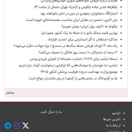
هشدار درباره فروش حواله‌های صوری خودروهای وارداتی
یکطرفه شدن جاده چالوس و آزادراه تهران–شمال از ساعت ۱۴
انصارالله: متجاوزان سعودی در یمن در امان نخواهند بود
علی اکبری: دشمن در مقابل ایران شکست مفتضحانه‌ای خورده است
چگونه به «کیف پول ایران» وصل شویم؟
پوتین قصد محک ناتو را با حمله به یک کشور عضو دارد
مذاکره استقلال با گلر اسپانیایی برای تمدید قرارداد
یک ماه، ۴ کودک قربانی حمله سگ‌ها در سنندج / چرا حوادث تکرار می‌شود؟
۲ درصد از مشترکان ۱۰ درصد برق خانگی را مصرف می‌کنند!
نسخه ترامپ برای ۲۰۲۸؛ حمایت محرمانه از نامزدی جی‌دی ونس
ترامپ: ما خودمان به موشک‌هایی که اوکراین درخواست کرده، نیاز داریم
موضع وزارت بهداشت درباره ظرفیت پزشکی کنکور ۱۴۰۵
باد و گردوخاک در بخش‌هایی از کشور/ دریای مازندران مواج است
بیشتر
ما را دنبال کنید.
آرشیو
آخرین خبرها
ارتباط با ما