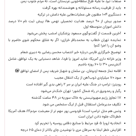
صنعاء: نبرد ما علیه طرح سلطه‌جویی عربستان است، نه مردم جنوب یمن
باید از ظرفیت رسانه مسئولانه و هوشمندانه بهره گرفت
دستگیری ۱۰۴ مظنون طی عملیات‌هایی علیه داعش در ترکیه
صدور بیش از ۹۰ درصد هدایت تحصیلی نهمی ها/ پیش ثبت نام ۷۰ درصد
دانش اموزان متوسطه اول
آخرین قسمت از گفت‌وگوی مسعود پزشکیان امشب پخش می‌شود
نماینده تهران خطاب به محمدباقر خرازی: اگر به شلاق محکوم شوی حاضرم با
وضو آن را اجرا کنم!
توضیح خبرگزاری فارس درباره خبر انتصاب محسن رضایی به دبیری شعام
وزیر خزانه داری آمریکا: شاید امروز یا فردا، شاهد دستیابی به یک توافق، شامل
آتش‌بس ۳۰ تا ۶۰ روزه باشیم
اقامه نماز جمعه اردوغان، بن ‌سلمان و شهباز شریف پس از امضای توافق
سود ۷۰ میلیاردی ذوب‌آهن از یک انتقال عجیب
رویترز: ترامپ در جنگ علیه ایران بر سر ۲ راهی بدی گیر افتاده است
رگبار و رعدوبرق در راه شمال کشور؛ تهران خنک‌تر می‌شود
۱۷ تجاوز رژیم صهیونیستی به خاک سوریه در ۴۸ ساعت گذشته
تکلیف مدیرعامل استقلال قبل از لیگ مشخص می شود
ونس هم مثل ترامپ است/ فردوسی پور مهم تر از معیشت مردم؟!/ هدف آمریکا
خطرناک جلوه دادن ایران است
اتحادیه اروپا ۵ فرد مرتبط با صنایع دفاعی روسیه را تحریم کرد
افزایش خطر ابتلا به سرطان مری با نوشیدن چای بالاتر از دمای ۶۵ درجه