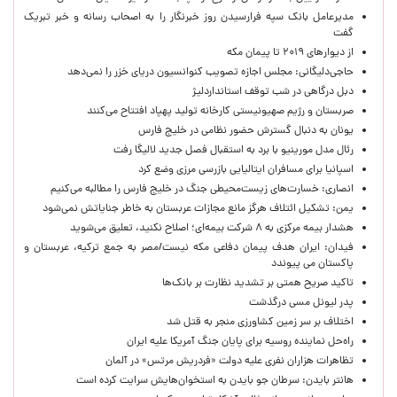
مدیرعامل بانک سپه فرارسیدن روز خبرنگار را به اصحاب رسانه و خبر تبریک
گفت
از دیوارهای ۲۰۱۹ تا پیمان مکه
حاجی‌دلیگانی: مجلس اجازه تصویب کنوانسیون دریای خزر را نمی‌دهد
دبل درگاهی در شب توقف استانداردلیژ
صربستان و رژیم صهیونیستی کارخانه تولید پهپاد افتتاح می‌کنند
یونان به دنبال گسترش حضور نظامی در خلیج فارس
رئال مدل مورینیو با برد به استقبال فصل جدید لالیگا رفت
اسپانیا برای مسافران ایتالیایی بازرسی مرزی وضع کرد
انصاری: خسارت‌های زیست‌محیطی جنگ در خلیج فارس را مطالبه‌ می‌کنیم
یمن: تشکیل ائتلاف هرگز مانع مجازات عربستان به خاطر جنایاتش نمی‌شود
هشدار بیمه مرکزی به ۸ شرکت بیمه‌ای؛ اصلاح نکنید، تعلیق می‌شوید
فیدان: ایران هدف پیمان دفاعی مکه نیست/مصر به جمع ترکیه، عربستان و
پاکستان می پیوندد
تاکید صریح همتی بر تشدید نظارت بر بانک‌ها
پدر لیونل مسی درگذشت
اختلاف بر سر زمین کشاورزی منجر به قتل شد
راه‌حل نماینده روسیه برای پایان جنگ آمریکا علیه ایران
تظاهرات هزاران نفری علیه دولت «فردریش مرتس» در آلمان
هانتر بایدن: سرطان جو بایدن به استخوان‌هایش سرایت کرده است