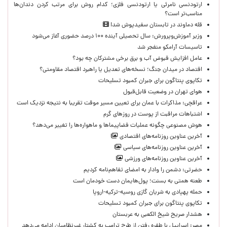
ارتودنسی نامرئی یا ارتودنسی فلزی؛ کدام روش برای مرتب کردن دندان‌ها
مناسب‌تر است؟
قله دماوند در تابستان سفیدپوش شد!
وزیر آموزش‌وپرورش: سال تحصیلی آینده ۱۰۰ درصد حضوری آغاز می‌شود
تاسیسات آرامکو منفجر شد
عامل افزایش قبوض آب و برق برخی مشترکان چه بود؟
اقتصاد در میدان جنگ؛ نسخه‌های تعدیل یا راهبرد اقتصاد مقاومتی؟
تکاپوی پنتاگون برای جبران کمبود تسلیحات
هوای تهران در وضعیت قابل‌قبول
عراقچی: مذاکرات با عمان برای تعیین مسیر موقت تقریبا به نتیجه نزدیک است
اشتباهات مراقبت از پوست در روزهای گرم
هوش مصنوعی چگونه عملیات فضاپیماها و ماهواره‌ها را تغییر می‌دهد؟
آخرین عناوین روزنامه‌های اقتصادی
آخرین عناوین روزنامه‌های سیاسی
آخرین عناوین روزنامه‌های ورزشی
حضرتی: دشمن را وادار به امضای تفاهم‌نامه کردیم
طعنه همتی به بسنت؛ پول‌هایمان دست خودمان است
حمله پهپادی به شریان گازی روسیه-ترکیه-اروپا
تکاپوی پنتاگون برای جبران کمبود تسلیحات
هشدار صریح شیخ الکعبی به عربستان
مصر: اسراییل با طفره رفتن از طرح ترامپ به کشتار غیرنظامیان ادامه می‌دهد