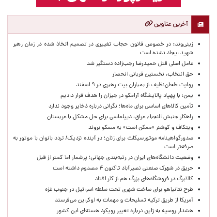
آخرین عناوین
زینی‌وند: در خصوص قانون حجاب تغییری در تصمیم اتخاذ شده در زمان رهبر
شهید ایجاد نشده است
عامل اصلی قتل حمیدرضا رجب‌زاده دستگیر شد
حق انتخاب، نخستین قربانی انحصار
روایت طحان‌نظیف از بمباران بیت رهبری در ۹ اسفند
یمن: با پهپاد پالایشگاه آرامکو در جیزان را هدف قرار دادیم
تأمین کالاهای اساسی برای ماه‌ها؛ نگرانی درباره ذخایر وجود ندارد
راهکار جنبش النجباء عراق، دیپلماسی برای حل مشکل با عربستان
ویتکاف و کوشنر «ممکن است» به مسکو بروند
صدورگواهینامه موتورسیکلت برای زنان؛ در آینده نزدیک/ تردد بانوان با موتور به‌
صرفه‌تر است
وضعیت دانشگاه‌های ایران در رتبه‌بندی جهانی؛ پرشمار اما کمتر از قبل
حریق در شهرک صنعتی نصیرآباد تاکنون ۴ مصدوم داشته است
کالابرگ در فروشگاه‌های بزرگ هم از کار افتاد
طرح نتانیاهو برای ساخت شهری تحت سلطه اسرائیل در جنوب غزه
آمریکا از طریق ترکیه تسلیحات و مهمات به اوکراین می‌فرستد
هشدار روسیه به ژاپن درباره تغییر رویکرد هسته‌ای این کشور