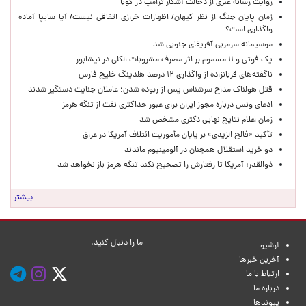
روایت رسانه عبری از دخالت آشکار ترامپ در کوبا
زمان پایان جنگ از نظر کیهان/ اظهارات خرازی اتفاقی نیست/ آیا سایپا آماده
واگذاری است؟
موسیمانه سرمربی آفریقای جنوبی شد
یک فوتی و ۱۱ مسموم بر اثر مصرف مشروبات الکلی در نیشابور
ناگفته‌های قربانزاده از واگذاری ۱۲ درصد هلدینگ خلیج فارس
قتل هولناک مداح سرشناس پس از ربوده شدن؛ عاملان جنایت دستگیر شدند
ادعای ونس درباره مجوز ایران برای عبور حداکثری نفت از تنگه هرمز
زمان اعلام نتایج نهایی دکتری مشخص شد
تأکید «فالح الزیدی» بر پایان مأموریت ائتلاف آمریکا در عراق
دو خرید استقلال همچنان در آلومینیوم ماندند
ذوالقدر: آمریکا تا رفتارش را تصحیح نکند تنگه هرمز باز نخواهد شد
بیشتر
ما را دنبال کنید.
آرشیو
آخرین خبرها
ارتباط با ما
درباره ما
پیوندها