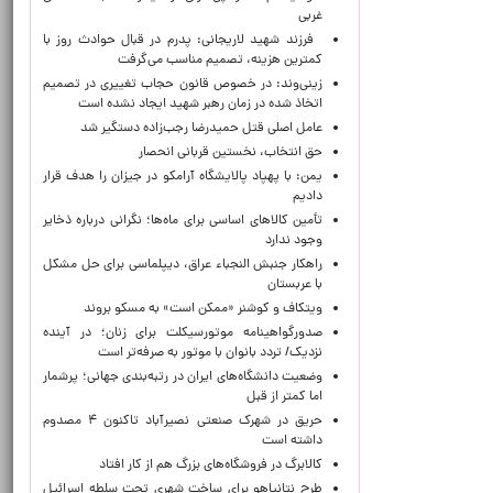
غربی
فرزند شهید لاریجانی: پدرم در قبال حوادث روز با
کمترین هزینه، تصمیم مناسب می‌گرفت
زینی‌وند: در خصوص قانون حجاب تغییری در تصمیم
اتخاذ شده در زمان رهبر شهید ایجاد نشده است
عامل اصلی قتل حمیدرضا رجب‌زاده دستگیر شد
حق انتخاب، نخستین قربانی انحصار
یمن: با پهپاد پالایشگاه آرامکو در جیزان را هدف قرار
دادیم
تأمین کالاهای اساسی برای ماه‌ها؛ نگرانی درباره ذخایر
وجود ندارد
راهکار جنبش النجباء عراق، دیپلماسی برای حل مشکل
با عربستان
ویتکاف و کوشنر «ممکن است» به مسکو بروند
صدورگواهینامه موتورسیکلت برای زنان؛ در آینده
نزدیک/ تردد بانوان با موتور به‌ صرفه‌تر است
وضعیت دانشگاه‌های ایران در رتبه‌بندی جهانی؛ پرشمار
اما کمتر از قبل
حریق در شهرک صنعتی نصیرآباد تاکنون ۴ مصدوم
داشته است
کالابرگ در فروشگاه‌های بزرگ هم از کار افتاد
طرح نتانیاهو برای ساخت شهری تحت سلطه اسرائیل