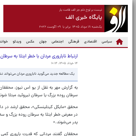
نیست بر لوح دلم جز الف قامت یار
پایگاه خبری الف
یک‌شنبه ۱۸ مرداد ۱۴۰۵ برابر با ۰۹ آگوست ۲۰۲۶
سیاسی
اقتصادی
فرهنگی
اجتماعی
جهان
عکس
ویدئو
خواندن
ارتباط ناباروری مردان با خطر ابتلا به سرطا
۱۴ خرداد ۱۴۰۵، ۱۰:۱۴
یک مطالعه جدید می‌گوید ناباروری مردان می‌تواند نش
به گزارش مهر به نقل از یو اس نیوز، محققا
سرطان روده بزرگ یا سرطان تیروئید مبتلا شوند
محقق «مایکل کیتلینسکی»، محقق ارشد در دانش
در معرض خطر ابتلا به سرطان روده بزرگ و سه 
پدر می‌شوند.»
محققان گفتند مردانی که قدرت باروری کمی دا