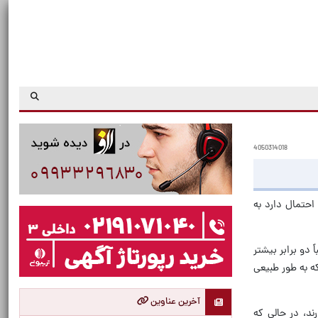
4050314018
احتمال دارد به
دو برابر بیشتر
ه به طور طبیعی
آخرین عناوین
ند، در حالی که