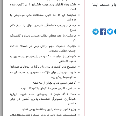
را مستعد ابتلا
بانک رفاه کارگران وارد عرصه بانکداری ارزش‌آفرین شده
است
نماینده ای که به دلیل مشکلات مالی موبایلش را
فروخت
پاسخ چارچوب هماهنگی شیعیان عراق به طرح خلع
سلاح
پزشکیان با رهبر معظم انقلاب اسلامی دیدار و گفت‌وگو
کرد
جزئیات عملیات مهم ارتش یمن در المخا؛ هلاکت
چندین نظامی سعودی
خبرهایی از «پایتخت ۸» و سریال‌های مهران مدیری و
سعید آقاخانی
توضیح وزیر کشور درباره زمان برگزاری انتخابات شوراها
شهید لاریجانی برای بازگشت مجریان و هنرمندان به
صداوسیما پیگیر بود
کاهش نسبی دمای تهران از سه‌شنبه
عراقچی: اکنون هیچ مذاکره‌ای با آمریکا نداریم
حفظ تنگه هرمز تا پذیرفتن همه شروط ایران/
خبرنگاران تصویرگر شکست‌ناپذیری کشور در برابر
دشمن
وزیر کشور: جامعه بدون رسانه مفهومی ندارد
اکوسیستم استارتاپی عراق در سیطره شتاب‌دهنده‌‌های