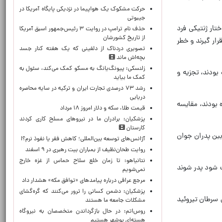
حرکت مشکوک یک هواپیما در نزدیکی پایگاه آمریکا در
جیبوتی
تار ژنتیکی فرد
حذف نام ترامپ در روایت ۳ رئیس‌جمهور اسبق آمریکا
از تاریخ کشورشان
ار گیرند و خطر
تصویری دردناک از دلفینی که یک هفته کنار جسد
بچه‌اش ماند
زلنسکی: پیونگ‌یانگ به مسکو کمک می‌کند، سئول به
های۱۹۹۴ تا ۲۰۱۴ برای اولین بار پدر شده بودند، تجزیه و
کمک ما بیاید
رشد ۷۳ درصدی تجارت ایران و ترکیه در سایه محاصره
دریایی
 شده بودند، مقایسه
قیمت طلا، سکه و دلار امروز ۱۸ مرداد
پزشکیان: برادران ما در نیروهای مسلح کاری کردند
کارستان
بین پدران جوان
آژانس‌های توسعه بین‌المللی؛ کاهش فقر یا نفوذ نرم؟!
روایت طحان‌نظیف از بمباران بیت رهبری در ۹ اسفند
نتانیاهو: تا زمان خلع سلاح حماس از غزه خارج
است که به آنها کمک شود پدر شوند
نمی‌شویم
مرجع عراقی درباره پیامدهای «توافق مکه» هشدار داد
پزشکیان: دشمن کسانی را ترور می‌کنند که گره‌گشای
 سرطان تیروئید
مشکلات جامعه ما هستند
روس‌اتم: در حال بازگرداندن متخصصان به نیروگاه
هسته‌ای بوشهر هستیم