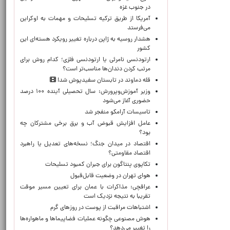
در جنوب غزه
آمریکا از طریق ترکیه تسلیحات و مهمات به اوکراین
می‌فرستد
هشدار روسیه به ژاپن درباره تغییر رویکرد هسته‌ای این
کشور
ارتودنسی نامرئی یا ارتودنسی فلزی؛ کدام روش برای
مرتب کردن دندان‌ها مناسب‌تر است؟
قله دماوند در تابستان سفیدپوش شد!
وزیر آموزش‌وپرورش: سال تحصیلی آینده ۱۰۰ درصد
حضوری آغاز می‌شود
تاسیسات آرامکو منفجر شد
عامل افزایش قبوض آب و برق برخی مشترکان چه
بود؟
اقتصاد در میدان جنگ؛ نسخه‌های تعدیل یا راهبرد
اقتصاد مقاومتی؟
تکاپوی پنتاگون برای جبران کمبود تسلیحات
هوای تهران در وضعیت قابل‌قبول
عراقچی: مذاکرات با عمان برای تعیین مسیر موقت
تقریبا به نتیجه نزدیک است
اشتباهات مراقبت از پوست در روزهای گرم
هوش مصنوعی چگونه عملیات فضاپیماها و ماهواره‌ها
را تغییر می‌دهد؟