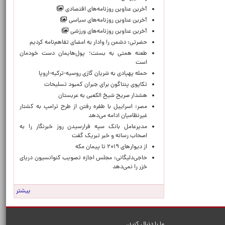
آخرین عناوین روزنامه‌های اقتصادی
آخرین عناوین روزنامه‌های سیاسی
آخرین عناوین روزنامه‌های ورزشی
حضرتی: دشمن را وادار به امضای تفاهم‌نامه کردیم
طعنه همتی به بسنت؛ پول‌هایمان دست خودمان
است
حمله پهپادی به شریان گازی روسیه-ترکیه-اروپا
تکاپوی پنتاگون برای جبران کمبود تسلیحات
هشدار صریح شیخ الکعبی به عربستان
مصر: اسراییل با طفره رفتن از طرح ترامپ به کشتار
غیرنظامیان ادامه می‌دهد
مدیرعامل بانک سپه فرارسیدن روز خبرنگار را به
اصحاب رسانه و خبر تبریک گفت
از دیوارهای ۲۰۱۹ تا پیمان مکه
حاجی‌دلیگانی: مجلس اجازه تصویب کنوانسیون دریای
خزر را نمی‌دهد
بیشتر
ما را دنبال کنید.