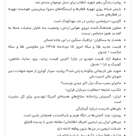
روایت زندگی رهبر شهید انقلاب برای نسل نوجوان منتشر شد
پایش شبانه روزی تهویه قطارها و ایستگاه‌های مترو/ پیش‌بینی هوشمند تهویه
در قطارهای جدید
گاردین: دیپلماسی ترامپ در حد مهدکودک است
معاون هماهنگ‌کننده نیروی هوایی ارتش: وضعیت سه خلبان عملیات حمله به
العدید هنوز مشخص نیست
هشدار به مسافران؛ ترافیک سنگین در این جاده شمالی
قیمت جدید طلا و سکه امروز ۱۵ مردادماه ۱۴۰۵/ مرز مقاومتی طلا و سکه
شکست + جدول
سقوط آزاد قیمت خودرو در بازار/ آخرین قیمت پراید، پژو، ساینا، شاهین،
کوییک و تارا + جدول
شهید علی لاریجانی چگونه ردیابی شد؟/ روایت سردار کوثری از نحوه شهادت دبیر
شورای عالی امنیت ملی
ماجرای نصب سنگ مزار اکبر عبدی چیست؟
تکذیب شایعه «معافیت سربازان فراری»
ایران: گسترش زرادخانه سلاح‌های هسته‌ای آمریکا تهدیدی برای کل بشریت
است
باورهای نادرست درباره گرمازدگی
رویترز: تردد کشتی‌ها در تنگه هرمز و باب‌المندب همچنان پایین است
مرزهای ایران زیر ذره‌بین اشراف اطلاعاتی/ مقابله جدی با پدیده قاچاق
خدمات اربعین در مرزها بدون وقفه ادامه دارد
جزئیات فعال‌سازی «کیف پول ایران» اعلام شد