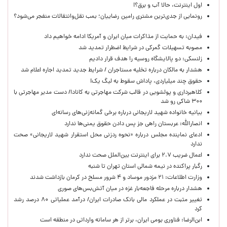
اول اینترنت، حالا آب و برق؟!
رونمایی از جدی‌ترین مشتری رامین رضاییان؛ بمب نقل‌وانتقالات منفجر می‌شود؟
فیدان: به حمایت از مذاکرات میان ایران و آمریکا ادامه خواهیم داد
مصوبه تسهیلات گمرکی در شرایط اضطرار تمدید شد
زلنسکی: دو پالایشگاه روسیه را هدف قرار دادیم
هشدار به مالکان درباره تخلیه مستاجران / شرایط جدید تمدید اجاره اعلام شد
حقوق چند میلیاردی، پاداش سقوط به لیگ یک!
کلاهبرداری و پولشویی در قالب شرکت مهاجرتی به کانادا/ دست مدیر مهاجرتی با
۳۰۰ شاکی رو شد
بیانیه خانواده شهید لاریجانی درباره برخی گمانه‌زنی‌های رسانه‌ای
انصارالله: عربستان راهی جز پس دادن حقوق یمنی‌ها ندارد
ادعای نماینده مجلس درباره «نحوه ردزنی محل استقرار شهید لاریجانی» صحت
ندارد
اعمال ضریب ۲.۷ برای اینترنت بین‌الملل صحت ندارد
رگبار پراکنده در نیمه شمالی استان تهران تا شنبه
وزارت اطلاعات: ۲۱ مزدور موساد و ۴ شرور مسلح در کرمان بازداشت شدند
هشدار درباره مرحله فاجعه‌بار غزه در میان آتش‌بس‌های صوری
تغییر مثبت در عملکرد مالی بانک صادرات ایران/ درآمد عملیاتی ۸۰ درصد رشد
کرد
ابن‌الرضا: فناوری بومی ایران، برتر از هر سامانه وارداتی در منطقه است