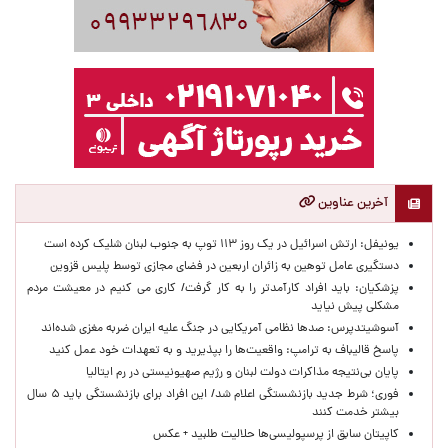
آخرین عناوین
یونیفل: ارتش اسرائیل در یک روز ۱۱۳ توپ به جنوب لبنان شلیک کرده است
دستگیری عامل توهین به زائران اربعین در فضای مجازی توسط پلیس قزوین
پزشکیان: باید افراد کارآمدتر را به کار گرفت/ کاری می کنیم در معیشت مردم
مشکلی پیش نیاید
آسوشیتدپرس: صدها نظامی آمریکایی در جنگ علیه ایران ضربه مغزی شده‌اند
پاسخ قالیباف به ترامپ: واقعیت‌ها را بپذیرید و به تعهدات خود عمل کنید
پایان بی‌نتیجه مذاکرات دولت لبنان و رژیم صهیونیستی در رم ایتالیا
فوری؛ شرط جدید بازنشستگی اعلام شد/ این افراد برای بازنشستگی باید ۵ سال
بیشتر خدمت کنند
کاپیتان سابق از پرسپولیسی‌ها حلالیت طلبید + عکس