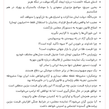
ادعای شبکه «الحدث» درباره ایجاد گذرگاه موقت در تنگه هرمز
یحیی سریع: مواضع مزدوران سعودی را با موشک بالستیک و پهپاد در هم
شکستیم
حزب‌الله: دولت لبنان مذاکرات و امتیازدهی به تل‌آویو را متوقف کند
عجیب اما واقعی:رقم فسخ قرارداد رضاییان با استقلال فقط ۱۰۰میلیون تومان!
اصلاح قانون مهریه به دستورکار مجلس بازگشت
این خوراکی‌ها را بخورید تا آلزایمر نگیرید
دو بازیکن آزاد در راه پیوستن به پرسپولیس
چرا خداوند بر خوردن این ۳ میوه تأکید کرده است؟!
چرا قیمت طلا در ایران با بازار جهانی متفاوت است؟
پژوپارس ۶۴۰ میلیون تومان شد/ جدول قیمت مدل‌های مختلف خودرو
درخواست یک نماینده مجلس از قالیباف درباره قانون مهریه
کویت دستور تعطیلی تنها مدرسه ایرانی را صادر کرد
یک‌ سوم صهیونیست‌ها در برابر حملات موشکی بی دفاع هستند
پزشکیان: مشروطه نقطه عطف بیداری و آزادی‌خواهی ملت ایران بود/ مشروطه
نخستین تجربه نظام پارلمانی و قانون‌گرایی را در خاورمیانه بود
مردم درباره قیمت بنزین چه می‌گویند؟/ این رقم برای قیمت بنزین منطقی است
توافق هرمز در حال شکل‌گیری است؛ اما نه توافقی که ترامپ می‌خواست
دردسر همزمان آمریکا و اوکراین با ته کشیدن موشک های پاتریوت
آیا بنزین گران می‌شود؟/ نماینده مجلس: در شرایط جنگی افزایش قیمت بنزین
پیامدهای گسترده اجتماعی و امنیتی خواهد داشت