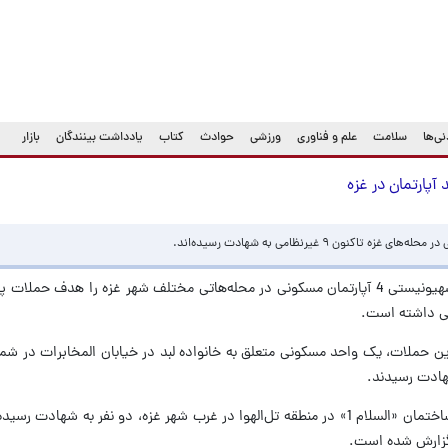
ی‌ها
سلامت
علم و فناوری
ورزشی
حوادث
کتاب
یادداشت بینندگان
بازار
ن ۹ غیرنظامی به شهادت رسیده‌اند.
به گزارش تسنیم، از بامداد امروز ارتش رژیم صهیونیستی 4 آپارتمان مسکونی در محله‌هاتی مختلف شهر غزه را هد
ن حملات، یک واحد مسکونی متعلق به خانواده لبد در خیابان المخابرات در شم
هادت رسیدند.
همچنین در حمله‌ای دیگر به یک آپارتمان در ساختمان «السلام 1» در منطقه تل‌الهوا در غرب شهر غزه، دو نفر به
گزارش شده است.