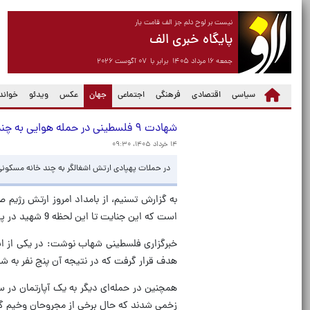
نیست بر لوح دلم جز الف قامت یار
پایگاه خبری الف
جمعه ۱۶ مرداد ۱۴۰۵ برابر با ۰۷ آگوست ۲۰۲۶
(current)
سیاسی
اقتصادی
فرهنگی
اجتماعی
جهان
عکس
ویدئو
خواندن
شهادت ۹ فلسطینی در حمله هوایی به چند آپارتمان در غزه
۱۴ خرداد ۱۴۰۵، ۰۹:۳۰
در حملات پهپادی ارتش اشغالگر به چند خانه مسکونی در محله‌های غزه تاکنو
است که این جنایت تا این لحظه 9 شهید در پی داشته است.
خبرگزاری فلسطینی شهاب نوشت: در یکی از ای
هدف قرار گرفت که در نتیجه آن پنج نفر به ش
زخمی شدند که حال برخی از مجروحان وخیم 