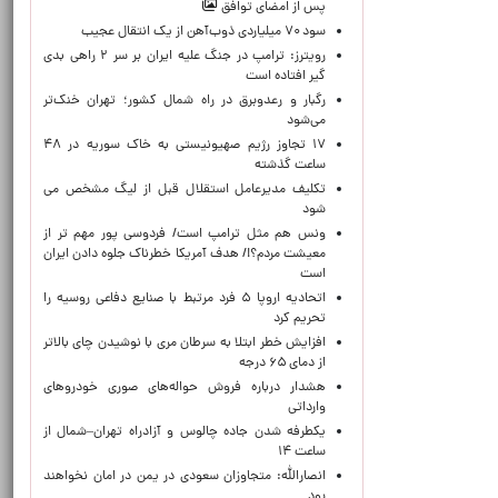
پس از امضای توافق
سود ۷۰ میلیاردی ذوب‌آهن از یک انتقال عجیب
رویترز: ترامپ در جنگ علیه ایران بر سر ۲ راهی بدی
گیر افتاده است
رگبار و رعدوبرق در راه شمال کشور؛ تهران خنک‌تر
می‌شود
۱۷ تجاوز رژیم صهیونیستی به خاک سوریه در ۴۸
ساعت گذشته
تکلیف مدیرعامل استقلال قبل از لیگ مشخص می
شود
ونس هم مثل ترامپ است/ فردوسی پور مهم تر از
معیشت مردم؟!/ هدف آمریکا خطرناک جلوه دادن ایران
است
اتحادیه اروپا ۵ فرد مرتبط با صنایع دفاعی روسیه را
تحریم کرد
افزایش خطر ابتلا به سرطان مری با نوشیدن چای بالاتر
از دمای ۶۵ درجه
هشدار درباره فروش حواله‌های صوری خودروهای
وارداتی
یکطرفه شدن جاده چالوس و آزادراه تهران–شمال از
ساعت ۱۴
انصارالله: متجاوزان سعودی در یمن در امان نخواهند
بود