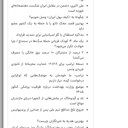
علی اکبری: دشمن در مقابل ایران شکست مفتضحانه‌ای
خورده است
چگونه به «کیف پول ایران» وصل شویم؟
پوتین قصد محک ناتو را با حمله به یک کشور عضو
دارد
مذاکره استقلال با گلر اسپانیایی برای تمدید قرارداد
یک ماه، ۴ کودک قربانی حمله سگ‌ها در سنندج / چرا
حوادث تکرار می‌شود؟
۲ درصد از مشترکان ۱۰ درصد برق خانگی را مصرف
می‌کنند!
نسخه ترامپ برای ۲۰۲۸؛ حمایت محرمانه از نامزدی
جی‌دی ونس
ترامپ: ما خودمان به موشک‌هایی که اوکراین
درخواست کرده، نیاز داریم
موضع وزارت بهداشت درباره ظرفیت پزشکی کنکور
۱۴۰۵
باد و گردوخاک در بخش‌هایی از کشور/ دریای مازندران
مواج است
شروع تلخ مدافع تیم ملی پس از جدایی از پرسپولیس
بهترین هدیه به خبرنگاران چیست؟
استایل عجیب و بحث‌برانگیز بازیگر مرد سینمای ایران