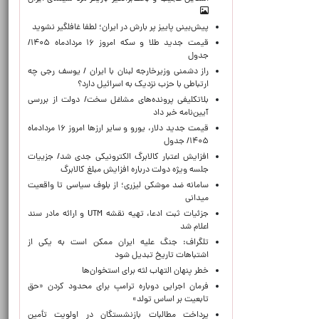
پیش‌بینی پاییز پر بارش در ایران؛ لطفا غافلگیر نشوید
قیمت جدید طلا و سکه امروز ۱۶ مردادماه ۱۴۰۵/
جدول
راز دشمنی وزیرخارجه لبنان با ایران / یوسف رجی چه
ارتباطی با حزب نزدیک به اسرائیل دارد؟
بلاتکلیفی پرونده‌های مشاغل سخت/ دولت از بررسی
آیین‌نامه خبر داد
قیمت جدید دلار، یورو و سایر ارزها امروز ۱۶ مردادماه
۱۴۰۵/ جدول
افزایش اعتبار کالابرگ الکترونیکی جدی شد/ جزییات
جلسه ویژه دولت درباره افزایش مبلغ کالابرگ
سامانه ضد موشکی لیزری؛ از بلوف سیاسی تا واقعیت
میدانی
جزئیات ثبت ادعا، تهیه نقشه UTM و ارائه مادر سند
اعلام شد
تلگراف: جنگ علیه ایران ممکن است به یکی از
اشتباهات تاریخ تبدیل شود
خطر پنهان التهاب لثه برای استخوان‌ها
فرمان اجرایی دوباره ترامپ برای محدود کردن «حق
تابعیت بر اساس تولد»
پرداخت مطالبات بازنشستگان در اولویت تأمین