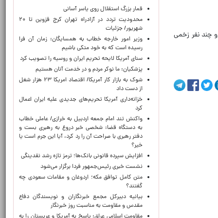
قمار بزرگ استقلال روی یاسر آسانی
محدودیت تردد در آزادراه تهران کرج قزوین تا ۲۰
شهریور/ جزئیات
قه ابواسکندر در محله شیخ رضوان در شمال شهر غزه، 2 نفر شهید و چند نفر زخمی
وزیر امور خارجه خطاب به همسایگان: زمان آن فرا
رسیده است که به خود متکی باشیم
سنای آمریکا لایحه تحریم ایران و روسیه را تصویب کرد
پزشکیان: ما نوکر مردم و در خدمت آنان هستیم
شوک به بازار کار آمریکا/ اقتصاد امریکا ۲۳ هزار شغل
از دست داد
خزانه‌داری آمریکا تحریم‌های جدیدی علیه ایران اعمال
کرد
واکنش تند امام جمعه اردبیل به خرازی/ عاملی خطاب
به دستگاه قضا: شخصی خبر دروغ به رهبری بست و
دفتر رهبری با صراحت آن را رد کرد، آیا این جرم است یا
خیر؟
افزایش سپرده قانونی بانک‌ها؛ ترمز تازه رشد نقدینگی
نشست خبری رئیس‌جمهور فردا برگزار می‌شود
متن کامل توافق مکه؛ اردوغان و مقامات سعودی چه
گفتند؟
بیانیه دبیرکل مجمع خبرنگاران و نویسندگان دفاع
مقدس و مقاومت به مناسبت روز خبرنگار
مقاومت اسلامی عراق: پاسخ به آمریکا و عربستان را به