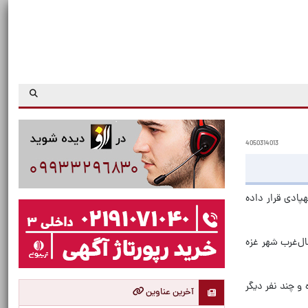
4050314013
ف حملات پهپادی قرار داده
ال‌غرب شهر غزه
 شهادت رسیده و چند نفر دیگر
آخرین عناوین