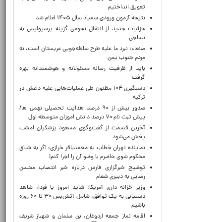
تعویق انداختیم
نتیجه آزمون ورودی سمپاد سال ۱۴۰۵ اعلام شد
جزئیات جدید از انتقال نجومی گزینه پرسپولیس به
نساجی
صنعاء: نبرد ما علیه طرح سلطه‌جویی عربستان است، نه
مردم جنوب یمن
باید از ظرفیت رسانه مسئولانه و هوشمندانه بهره
گرفت
دستگیری ۱۰۴ مظنون طی عملیات‌هایی علیه داعش در
ترکیه
صدور بیش از ۹۰ درصد هدایت تحصیلی نهمی ها/
پیش ثبت نام ۷۰ درصد دانش اموزان متوسطه اول
آخرین قسمت از گفت‌وگوی مسعود پزشکیان امشب
پخش می‌شود
نماینده تهران خطاب به محمدباقر خرازی: اگر به شلاق
محکوم شوی حاضرم با وضو آن را اجرا کنم!
توضیح خبرگزاری فارس درباره خبر انتصاب محسن
رضایی به دبیری شعام
وزیر خزانه داری آمریکا: شاید امروز یا فردا، شاهد
دستیابی به یک توافق، شامل آتش‌بس ۳۰ تا ۶۰ روزه
باشیم
اقامه نماز جمعه اردوغان، بن ‌سلمان و شهباز شریف