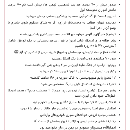
صدور بیش از ۹۰ درصد هدایت تحصیلی نهمی ها/ پیش ثبت نام ۷۰ درصد
دانش اموزان متوسطه اول
آخرین قسمت از گفت‌وگوی مسعود پزشکیان امشب پخش می‌شود
نماینده تهران خطاب به محمدباقر خرازی: اگر به شلاق محکوم شوی حاضرم با
وضو آن را اجرا کنم!
توضیح خبرگزاری فارس درباره خبر انتصاب محسن رضایی به دبیری شعام
وزیر خزانه داری آمریکا: شاید امروز یا فردا، شاهد دستیابی به یک توافق، شامل
آتش‌بس ۳۰ تا ۶۰ روزه باشیم
اقامه نماز جمعه اردوغان، بن ‌سلمان و شهباز شریف پس از امضای توافق
سود ۷۰ میلیاردی ذوب‌آهن از یک انتقال عجیب
رویترز: ترامپ در جنگ علیه ایران بر سر ۲ راهی بدی گیر افتاده است
رگبار و رعدوبرق در راه شمال کشور؛ تهران خنک‌تر می‌شود
۱۷ تجاوز رژیم صهیونیستی به خاک سوریه در ۴۸ ساعت گذشته
تکلیف مدیرعامل استقلال قبل از لیگ مشخص می شود
ونس هم مثل ترامپ است/ فردوسی پور مهم تر از معیشت مردم؟!/ هدف آمریکا
خطرناک جلوه دادن ایران است
اتحادیه اروپا ۵ فرد مرتبط با صنایع دفاعی روسیه را تحریم کرد
افزایش خطر ابتلا به سرطان مری با نوشیدن چای بالاتر از دمای ۶۵ درجه
هشدار درباره فروش حواله‌های صوری خودروهای وارداتی
یکطرفه شدن جاده چالوس و آزادراه تهران–شمال از ساعت ۱۴
انصارالله: متجاوزان سعودی در یمن در امان نخواهند بود