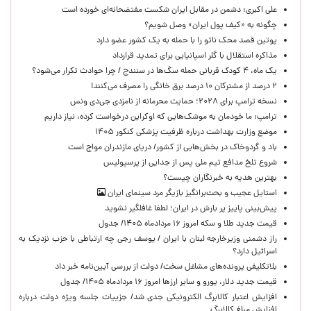
علی اکبری: دشمن در مقابل ایران شکست مفتضحانه‌ای خورده است
چگونه به «کیف پول ایران» وصل شویم؟
پوتین قصد محک ناتو را با حمله به یک کشور عضو دارد
مذاکره استقلال با گلر اسپانیایی برای تمدید قرارداد
یک ماه، ۴ کودک قربانی حمله سگ‌ها در سنندج / چرا حوادث تکرار می‌شود؟
۲ درصد از مشترکان ۱۰ درصد برق خانگی را مصرف می‌کنند!
نسخه ترامپ برای ۲۰۲۸؛ حمایت محرمانه از نامزدی جی‌دی ونس
ترامپ: ما خودمان به موشک‌هایی که اوکراین درخواست کرده، نیاز داریم
موضع وزارت بهداشت درباره ظرفیت پزشکی کنکور ۱۴۰۵
باد و گردوخاک در بخش‌هایی از کشور/ دریای مازندران مواج است
شروع تلخ مدافع تیم ملی پس از جدایی از پرسپولیس
بهترین هدیه به خبرنگاران چیست؟
استایل عجیب و بحث‌برانگیز بازیگر مرد سینمای ایران
پیش‌بینی پاییز پر بارش در ایران؛ لطفا غافلگیر نشوید
قیمت جدید طلا و سکه امروز ۱۶ مردادماه ۱۴۰۵/ جدول
راز دشمنی وزیرخارجه لبنان با ایران / یوسف رجی چه ارتباطی با حزب نزدیک به
اسرائیل دارد؟
بلاتکلیفی پرونده‌های مشاغل سخت/ دولت از بررسی آیین‌نامه خبر داد
قیمت جدید دلار، یورو و سایر ارزها امروز ۱۶ مردادماه ۱۴۰۵/ جدول
افزایش اعتبار کالابرگ الکترونیکی جدی شد/ جزییات جلسه ویژه دولت درباره
افزایش مبلغ کالابرگ