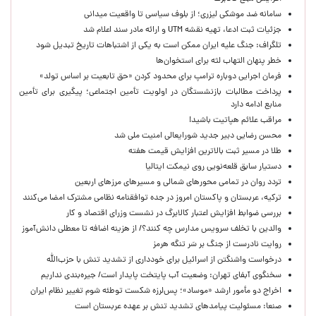
سامانه ضد موشکی لیزری؛ از بلوف سیاسی تا واقعیت میدانی
جزئیات ثبت ادعا، تهیه نقشه UTM و ارائه مادر سند اعلام شد
تلگراف: جنگ علیه ایران ممکن است به یکی از اشتباهات تاریخ تبدیل شود
خطر پنهان التهاب لثه برای استخوان‌ها
فرمان اجرایی دوباره ترامپ برای محدود کردن «حق تابعیت بر اساس تولد»
پرداخت مطالبات بازنشستگان در اولویت تأمین اجتماعی؛ پیگیری برای تأمین
منابع ادامه دارد
مراقب علائم هپاتیت باشید!
محسن رضایی دبیر جدید شورایعالی امنیت ملی شد
طلا در مسیر ثبت بالاترین افزایش قیمت هفته
دستیار سابق قلعه‌نویی روی نیمکت ایتالیا
تردد روان در تمامی محورهای شمالی و مسیرهای مرزهای اربعین
ترکیه، عربستان و پاکستان امروز در جده توافقنامه نظامی مشترک امضا می‌کنند
بررسی ضوابط افزایش اعتبار کالابرگ در نشست وزرای اقتصاد و کار
والدین با تخلف سرویس مدارس چه کنند؟/ از هزینه اضافه تا معطلی دانش‌آموز
روایت نادرست از جنگ بر سَر تنگه هرمز
درخواست واشنگتن از اسرائیل برای خودداری از تشدید تنش با حزب‌الله
سخنگوی آبفای تهران: وضعیت آب پایتخت پایدار است/ جیره‌بندی نداریم
اخراج دو مأمور ارشد «موساد»؛ پس‌لرزه شکست توطئه شوم تغییر نظام ایران
صنعا: مسئولیت پیامدهای تشدید تنش بر عهده عربستان است