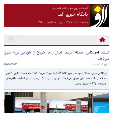
نیست بر لوح دلم جز الف قامت یار
پایگاه خبری الف
جمعه ۱۶ مرداد ۱۴۰۵ برابر با ۰۷ آگوست ۲۰۲۶
استاد آمریکایی: حمله آمریکا، ایران را به خروج از «ان پی تی» سوق
می‌دهد
۲ تیر ۱۴۰۴، ۱۲:۱۱
4040402050
نیکلاس میلر، استاد علوم سیاسی دانشگاه دارتموث آمریکا گفت که حملات این کشور
به تأسیسات هسته‌ای ایران می‌تواند تهران را به ترک پیمان عدم اشاعه سلاح‌های
هسته‌ای (NPT) سوق دهد.