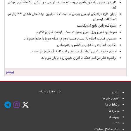
کاپیتان ملوان به ذوب‌آهن پیوست/ سعید کریمی در عرض یک‌ماه تیم عوض
کرد!
پایان طرح ترافیکی اربعین پلیس با ثبت ۶۷ میلیون تردد/جان باختن ۲۴ زائر در
تصادفات اربعینی
مدودف: ژاپن تابع آمریکاست
ضرغامی: تغییر ریل، عین بصیرت است؛ فرصت سوزی نکنیم
محسن رضایی: اجازه باز شدن مسیر دوم در تنگه هرمز را نخواهیم داد
تکذیب اصابت و انفجار در قشم و بندرعباس
ادعای جدید رئیس دولت تروریستی آمریکا: تنگه هرمز باز است
ترامپ: فکر می‌کنم جنگ با ایران خیلی زود پایان می‌یابد
بیشتر
ما را دنبال کنید.
آرشیو
آخرین خبرها
ارتباط با ما
درباره ما
پیوندها
RSS
اعلام مشکل سایت