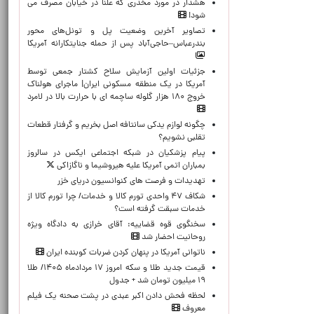
هشدار در مورد مخدری که علناً در خیابان مصرف می
شود!
تصاویر آخرین وضعیت پل و تونل‌های محور
بندرعباس–حاجی‌آباد پس از حمله جنایتکارانه آمریکا
جزئیات اولین آزمایش سلاح کشتار جمعی توسط
آمریکا در یک منطقه مسکونی ایران| ماجرای هولناک
خروج ۱۸۰ هزار گلوله ساچمه ای با حرارت بالا در لامرد
چگونه لوازم یدکی سانتافه اصل بخریم و گرفتار قطعات
تقلبی نشویم؟
پیام پزشکیان در شبکه اجتماعی ایکس در سالروز
بمباران اتمی آمریکا علیه هیروشیما و ناگازاکی
تهدیدات و فرصت های کنوانسیون دریای خزر
شکاف ۴۷ واحدی تورم کالا و خدمات/ چرا تورم کالا از
خدمات سبقت گرفته است؟
سخنگوی قوه قضاییه: آقای خرازی به دادگاه ویژه
روحانیت احضار شد
ناتوانی آمریکا در پنهان کردن ضربات کوبنده ایران
قیمت جدید طلا و سکه امروز ۱۷ مردادماه ۱۴۰۵/ طلا
۱۹ میلیون تومان شد + جدول
لحظه‌ فحش دادن اکبر عبدی در پشت صحنه یک فیلم
معروف