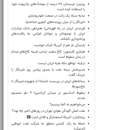
رویترز: عربستان ۸۶ درصد از موشک‌های پاتریوت خود
را استفاده کرده است
سایه سیاه یک رانت در صنعت خودروسازی
خبرنگار را از میان پرونده‌های کیفری شناختم!
​فرزندان ایران در راه قهرمانی/ همراهی بانک صادرات
ایران با نوجوانان و جوانان اعزامی به رقابت‌های
وزنه‌برداری تاشکند
زلنسکی باز هم از آمریکا کمک خواست
هیلاری کلینتون: کاخ سفید ترامپ شبیه کاخ‌های صدام
در زمان سقوط است
ترکیه: توافق مکه علیه ایران نیست
مدیرعامل بیمه ملت با صدور پیامی روز خبرنگار را
تبریک گفت
رسانه‌های ایران در بن‌بست اعتماد/ از شهروندخبرنگار تا
باج‌نیوزها
سقوط آسانسور در میدان آرژانتین/ ۹ نفر مصدوم
شدند
می‌خواهیم به کجا برسیم؟
علت اصلی آلودگی هوای تهران در روزهای اخیر چه بود؟
پزشکیان: آمریکا استعمارگر و قاتل است
حمله به یک کشتی متعلق به شرکت نفت ابوظبی
(ادنوک)