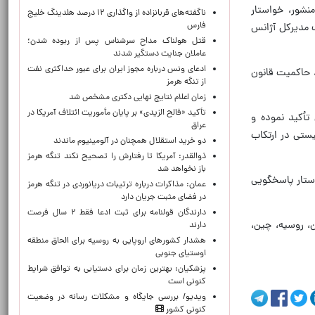
نشور، خواستار
ناگفته‌های قربانزاده از واگذاری ۱۲ درصد هلدینگ خلیج
فارس
ف مدیرکل آژانس
قتل هولناک مداح سرشناس پس از ربوده شدن؛
عاملان جنایت دستگیر شدند
ادعای ونس درباره مجوز ایران برای عبور حداکثری نفت
، حاکمیت قانون
از تنگه هرمز
زمان اعلام نتایج نهایی دکتری مشخص شد
تأکید «فالح الزیدی» بر پایان مأموریت ائتلاف آمریکا در
تأکید نموده و
عراق
یستی در ارتکاب
دو خرید استقلال همچنان در آلومینیوم ماندند
ذوالقدر: آمریکا تا رفتارش را تصحیح نکند تنگه هرمز
باز نخواهد شد
استار پاسخگویی
عمان: مذاکرات درباره ترتیبات دریانوردی در تنگه هرمز
در فضای مثبت جریان دارد
دارندگان قولنامه برای ثبت ادعا فقط ۲ سال فرصت
له جمهوری اسلامی ایران، روسیه، چین،
دارند
هشدار کشورهای اروپایی به روسیه برای الحاق منطقه
اوستیای جنوبی
پزشکیان‌: بهترین زمان برای دستیابی به توافق شرایط
کنونی است
ویدیو/ بررسی جایگاه و مشکلات رسانه در وضعیت
کنونی کشور