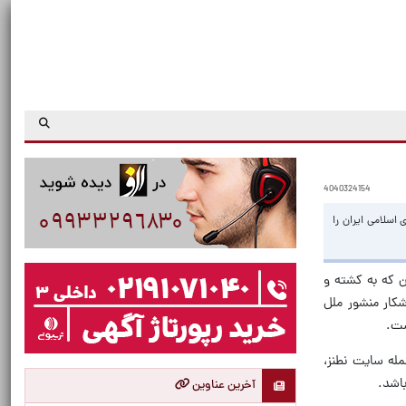
4040324154
اسلامی ایران را
خرداد به نقاط مختلفی در ایران که به کشته و
شکار منشور ملل
ست.
له سایت نطنز،
باشد.
آخرین عناوین