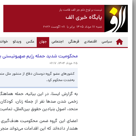
نیست بر لوح دلم جز الف قامت یار
پایگاه خبری الف
شنبه ۱۷ مرداد ۱۴۰۵ برابر با ۰۸ آگوست ۲۰۲۶
(current)
سیاسی
اقتصادی
فرهنگی
اجتماعی
جهان
عکس
ویدئو
خواندن
محکومیت شدید حمله رژیم صهیونیستی به
۲۵ خرداد ۱۴۰۴، ۰۶:۱۷
کشورهای عضو گروه دوستان دفاع از منشور ملل متحد 
به‌شدت محکوم کرد.
زخمی شدن صدها نفر از جمله زنان، کودکان، 
متحد، اصول بنیادین حقوق بین‌الملل، تمامی
اعضای این گروه ضمن محکومیت هدف‌گیری عام
هشدار داده‌اند که این اقدامات می‌تواند منج