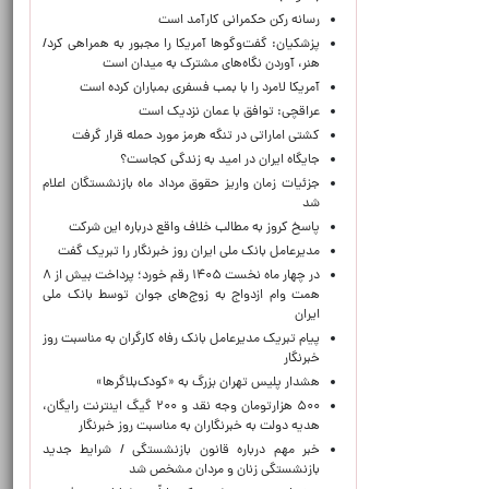
رسانه رکن حکمرانی کارآمد است
پزشکیان: گفت‌وگوها آمریکا را مجبور به همراهی کرد/
هنر، آوردن نگاه‌های مشترک به میدان است
آمریکا لامرد را با بمب فسفری بمباران کرده است
عراقچی: توافق با عمان نزدیک است
کشتی اماراتی در تنگه هرمز مورد حمله قرار گرفت
جایگاه ایران در امید به زندگی کجاست؟
جزئیات زمان واریز حقوق مرداد ماه بازنشستگان اعلام
شد
پاسخ کروز به مطالب خلاف واقع درباره این شرکت
مدیرعامل بانک ملی ایران روز خبرنگار را تبریک گفت
در چهار ماه نخست ۱۴۰۵ رقم خورد؛ پرداخت بیش از ۸
همت وام ازدواج به زوج‌های جوان توسط بانک ملی
ایران
پیام تبریک مدیرعامل بانک رفاه کارگران به مناسبت روز
خبرنگار
هشدار پلیس تهران بزرگ به «کودک‌بلاگرها»
۵۰۰ هزارتومان وجه نقد و ۲۰۰ گیگ اینترنت رایگان،
هدیه دولت به خبرنگاران به مناسبت روز خبرنگار
خبر مهم درباره قانون بازنشستگی / شرایط جدید
بازنشستگی زنان و مردان مشخص شد