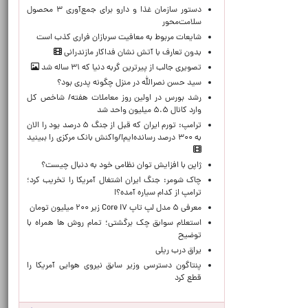
دستور سازمان غذا و دارو برای جمع‌آوری ۳ محصول
سلامت‌محور
شایعات مربوط به معافیت سربازان فراری کذب است
بدون تعارف با آتش نشان فداکار مازندرانی
تصویری جالب از پیرترین گربه دنیا که ۳۱ ساله شد
سید حسن نصرالله در منزل چگونه پدری بود؟
رشد بورس در اولین روز معاملات هفته/ شاخص کل
وارد کانال ۵.۵ میلیون واحد شد
ترامپ: تورم ایران که قبل از جنگ ۵ درصد بود را الان
به ۳۰۰ درصد رسانده‌ایم!/واکنش بانک مرکزی را ببینید
ژاپن با افزایش توان نظامی خود به دنبال چیست؟
چاک شومر: جنگ ایران اشتغال آمریکا را تخریب کرد؛
ترامپ از کدام سیاره آمده؟!
معرفی ۵ مدل لپ تاپ Core i۷ زیر ۲۰۰ میلیون تومان
استعلام سوابق چک برگشتی؛ تمام روش ها همراه با
توضیح
یراق درب ریلی
پنتاگون دسترسی وزیر سابق نیروی هوایی آمریکا را
قطع کرد