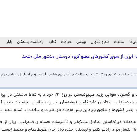
ی‌ها
سلامت
علم و فناوری
ورزشی
حوادث
کتاب
یادداشت بینندگان
بازار
 ایران از سوی کشورهای عضو گروه دوستان منشور ملل متحد
با صدور بیانیه‌ای ویژه، شرارت و جنایت برنامه ریزی شده و فجیع رژیم اسراییل علیه جمهوری 
به گزارش ایسنا، در این بیانیه، حمله هماهنگ و گسترده هوایی رژیم صهیونیستی در روز ۲۳ 
دانشمندان، استادان دانشگاه و فرماندهان عالی‌رتبه نظامی انجامیده، نقض آ
ت ارضی کشورها و حقوق بنیادین بشر، به‌ویژه حق حیات و سلامت دانسته شده ا
دانه غیرنظامیان، مناطق مسکونی و تأسیسات هسته‌ای صلح‌آمیز ایران از جم
ر به انتشار مواد رادیواکتیو و تهدیدی جدی برای جان غیرنظامیان و محیط زیست 