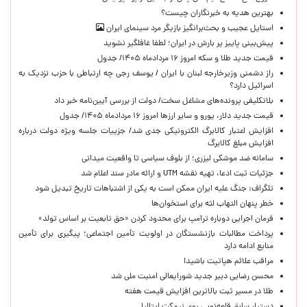
بهترین هدیه به خبرنگاران چیست؟
استایل عجیب و بحث‌برانگیز بازیگر مرد سینمای ایران
پیش‌بینی پاییز پر بارش در ایران؛ لطفا غافلگیر نشوید
قیمت جدید طلا و سکه امروز ۱۶ مردادماه ۱۴۰۵/ جدول
راز دشمنی وزیرخارجه لبنان با ایران / یوسف رجی چه ارتباطی با حزب نزدیک به
اسرائیل دارد؟
بلاتکلیفی پرونده‌های مشاغل سخت/ دولت از بررسی آیین‌نامه خبر داد
قیمت جدید دلار، یورو و سایر ارزها امروز ۱۶ مردادماه ۱۴۰۵/ جدول
افزایش اعتبار کالابرگ الکترونیکی جدی شد/ جزییات جلسه ویژه دولت درباره
افزایش مبلغ کالابرگ
سامانه ضد موشکی لیزری؛ از بلوف سیاسی تا واقعیت میدانی
جزئیات ثبت ادعا، تهیه نقشه UTM و ارائه مادر سند اعلام شد
تلگراف: جنگ علیه ایران ممکن است به یکی از اشتباهات تاریخ تبدیل شود
خطر پنهان التهاب لثه برای استخوان‌ها
فرمان اجرایی دوباره ترامپ برای محدود کردن «حق تابعیت بر اساس تولد»
پرداخت مطالبات بازنشستگان در اولویت تأمین اجتماعی؛ پیگیری برای تأمین
منابع ادامه دارد
مراقب علائم هپاتیت باشید!
محسن رضایی دبیر جدید شورایعالی امنیت ملی شد
طلا در مسیر ثبت بالاترین افزایش قیمت هفته