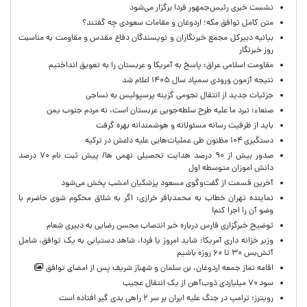
نشست خبری رئیس‌جمهور فردا برگزار می‌شود
متن کامل توافق مکه؛ اردوغان و مقامات سعودی چه گفتند؟
بیانیه دبیرکل مجمع خبرنگاران و نویسندگان دفاع مقدس و مقاومت به مناسبت
روز خبرنگار
مقاومت اسلامی عراق: پاسخ به آمریکا و عربستان را به تعویق انداختیم
نتیجه آزمون ورودی سمپاد سال ۱۴۰۵ اعلام شد
جزئیات جدید از انتقال نجومی گزینه پرسپولیس به نساجی
صنعاء: نبرد ما علیه طرح سلطه‌جویی عربستان است، نه مردم جنوب یمن
باید از ظرفیت رسانه مسئولانه و هوشمندانه بهره گرفت
دستگیری ۱۰۴ مظنون طی عملیات‌هایی علیه داعش در ترکیه
صدور بیش از ۹۰ درصد هدایت تحصیلی نهمی ها/ پیش ثبت نام ۷۰ درصد
دانش اموزان متوسطه اول
آخرین قسمت از گفت‌وگوی مسعود پزشکیان امشب پخش می‌شود
نماینده تهران خطاب به محمدباقر خرازی: اگر به شلاق محکوم شوی حاضرم با
وضو آن را اجرا کنم!
توضیح خبرگزاری فارس درباره خبر انتصاب محسن رضایی به دبیری شعام
وزیر خزانه داری آمریکا: شاید امروز یا فردا، شاهد دستیابی به یک توافق، شامل
آتش‌بس ۳۰ تا ۶۰ روزه باشیم
اقامه نماز جمعه اردوغان، بن ‌سلمان و شهباز شریف پس از امضای توافق
سود ۷۰ میلیاردی ذوب‌آهن از یک انتقال عجیب
رویترز: ترامپ در جنگ علیه ایران بر سر ۲ راهی بدی گیر افتاده است