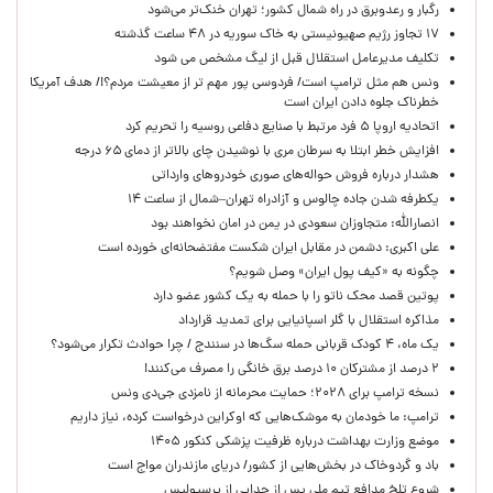
رگبار و رعدوبرق در راه شمال کشور؛ تهران خنک‌تر می‌شود
۱۷ تجاوز رژیم صهیونیستی به خاک سوریه در ۴۸ ساعت گذشته
تکلیف مدیرعامل استقلال قبل از لیگ مشخص می شود
ونس هم مثل ترامپ است/ فردوسی پور مهم تر از معیشت مردم؟!/ هدف آمریکا
خطرناک جلوه دادن ایران است
اتحادیه اروپا ۵ فرد مرتبط با صنایع دفاعی روسیه را تحریم کرد
افزایش خطر ابتلا به سرطان مری با نوشیدن چای بالاتر از دمای ۶۵ درجه
هشدار درباره فروش حواله‌های صوری خودروهای وارداتی
یکطرفه شدن جاده چالوس و آزادراه تهران–شمال از ساعت ۱۴
انصارالله: متجاوزان سعودی در یمن در امان نخواهند بود
علی اکبری: دشمن در مقابل ایران شکست مفتضحانه‌ای خورده است
چگونه به «کیف پول ایران» وصل شویم؟
پوتین قصد محک ناتو را با حمله به یک کشور عضو دارد
مذاکره استقلال با گلر اسپانیایی برای تمدید قرارداد
یک ماه، ۴ کودک قربانی حمله سگ‌ها در سنندج / چرا حوادث تکرار می‌شود؟
۲ درصد از مشترکان ۱۰ درصد برق خانگی را مصرف می‌کنند!
نسخه ترامپ برای ۲۰۲۸؛ حمایت محرمانه از نامزدی جی‌دی ونس
ترامپ: ما خودمان به موشک‌هایی که اوکراین درخواست کرده، نیاز داریم
موضع وزارت بهداشت درباره ظرفیت پزشکی کنکور ۱۴۰۵
باد و گردوخاک در بخش‌هایی از کشور/ دریای مازندران مواج است
شروع تلخ مدافع تیم ملی پس از جدایی از پرسپولیس