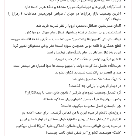
یکی از دستاوردهای پزشکیان در این دو سال چه بود؟
اسلام‌آباد: رایزنی‌های دیپلماتیک درباره منطقه و تنگه هرمز ادامه دارد
آخرین وضعیت بازار رمزارزها در جهان / صرافی کوین‌بیس معاملات ۶ رمزارز را
متوقف کرد
آلمان صدرنشین حداقل دستمزد اروپا از نظر قدرت خرید شد
اینفانتینو زیر بار استعفا نرفت/ پیشنهاد فینال جام جهانی در مراکش
توقف طولانی کامیون‌ها پشت مرز؛ صورت‌حساب سنگینی که به اقتصاد می‌رسد
قطع همکاری با قلعه نویی همچنان سوژه است/ نظر برخی مسئولان تغییر کرد!
ایران به‌دنبال میزبانی از جام باشگاه‌های فوتسال آسیا
افشای درگیری ترامپ با هگست در کمپ دیوید
حزب‌الله: حاصل مذاکرات دولت با صهیونیست‌ها تنها امتیازدهی‌ بیشتر است
صدای انفجار در پاکدشت شنیدید نگران نشوید
کالابرگ سه دهک مشمول شارز شد
در دیدار الزیدی با بارزانی چه گذشت؟
گره تبدیل وضعیت نیروهای شرکتی / قانون مانع است یا پیمانکاران؟
ونس: ایرانی‌ها طرف بسیار دشواری برای مذاکره هستند
چرا تابستان فصل محبوب میکروب‌هاست؟
دروغ‌های ناتمام ترامپ: ایران با من تماس گرفت... برای حمله آماده‌ایم
افزایش ۲ درجه‌ای دما در برخی مناطق/ هوای معتدل در نوار شمالی ایران
ترامپ: زندان طولانی مدت برای عاملان افشاگری‌ علیه آمریکا اعمال می‌کنیم
"شبکه هوشمند کشوری" در قبض تلفن ثابت چیست؟