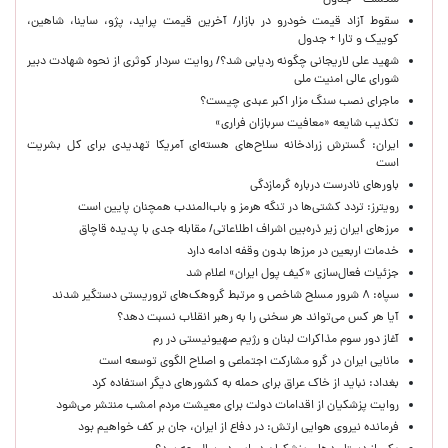
شکست + جدول
سقوط آزاد قیمت خودرو در بازار/ آخرین قیمت پراید، پژو، ساینا، شاهین،
کوییک و تارا + جدول
شهید علی لاریجانی چگونه ردیابی شد؟/ روایت سردار کوثری از نحوه شهادت دبیر
شورای عالی امنیت ملی
ماجرای نصب سنگ مزار اکبر عبدی چیست؟
تکذیب شایعه «معافیت سربازان فراری»
ایران: گسترش زرادخانه سلاح‌های هسته‌ای آمریکا تهدیدی برای کل بشریت
است
باورهای نادرست درباره گرمازدگی
رویترز: تردد کشتی‌ها در تنگه هرمز و باب‌المندب همچنان پایین است
مرزهای ایران زیر ذره‌بین اشراف اطلاعاتی/ مقابله جدی با پدیده قاچاق
خدمات اربعین در مرزها بدون وقفه ادامه دارد
جزئیات فعال‌سازی «کیف پول ایران» اعلام شد
سپاه: ۸ شرور مسلح شاخص و مرتبط گروهک‌های تروریستی دستگیر شدند
آیا هر کس می‌تواند هر سخنی را به رهبر انقلاب نسبت دهد؟
آغاز دور سوم مذاکرات لبنان و رژیم صهیونیستی در رم
مانایی ایران در گرو مشارکت اجتماعی و اصلاح الگوی توسعه است
بغداد: نباید از خاک عراق برای حمله به کشورهای دیگر استفاده کرد
روایت پزشکیان از اقدامات دولت برای معیشت مردم امشب منتشر می‌شود
فرمانده نیروی هوایی ارتش: در دفاع از ایران، جان بر کف خواهیم بود