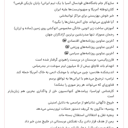
سازوکار جام باشگاه‌های فوتسال آسیا با یک تیم ایرانی/ پایان بازیکن قرضی؟
کلان‌توطئه آمریکا و صهیونیست‌ها علیه ایران
خبر خوش بهزیستی برای مراکز توانبخشی
آیا فناوری می‌تواند جای آتش‌نشان‌ها را بگیرد؟
آموزش ساخت زیر اتویی خانگی مخصوص اتوکشی روی زمین (ساده و ارزان)
رحمان عموزاد تنها صدرنشین برترین آزادکاران جهان
آخرین عناوین روزنامه‌های اقتصادی
آخرین عناوین روزنامه‌های ورزشی
آخرین عناوین روزنامه‌های سیاسی
فارن‌پالیسی: عربستان در بن‌بست راهبردی گرفتار شده است
انهدام باند قاچاق بیش از ۵ میلیون لیتر سوخت در بندرعباس
اندیشکده هادسن: چین می‌تواند با موشک اتمی به خاک آمریکا حمله کند
ترامپ: ترجیح می‌دهم با ایرانی‌‌ها به توافق برسم
فناوری‌ای که می‌تواند هر رمز عبوری را بشکند!
کارشناس اوراسیا: پیامدهای کنوانسیون خزر از واگذاری بحرین هم زیان‌بارتر
است
خروج ناگهانی نتانیاهو از مراسمی به دلایل امنیتی
روسیه: ماکرون به کی‌یف دستور حملات تروریستی می‌دهد
پنجره‌ نقل و انتقالاتی استقلال بسته ماند
یمن از هدف قرار دادن یک نفتکش عربستانی در خلیج عدن خبر داد