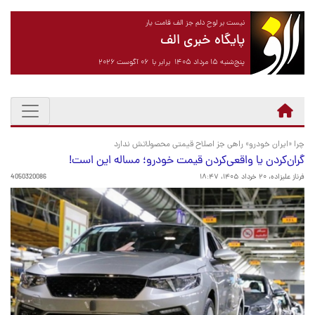
نیست بر لوح دلم جز الف قامت یار
پایگاه خبری الف
پنج‌شنبه ۱۵ مرداد ۱۴۰۵ برابر با ۰۶ آگوست ۲۰۲۶
چرا «ایران خودرو» راهی جز اصلاح قیمتی محصولاتش ندارد
گران‌کردن یا واقعی‌کردن قیمت خودرو؛ مساله این است!
فرناز علیزاده،
۲۰ خرداد ۱۴۰۵، ۱۸:۴۷
4050320086