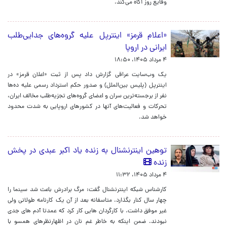
وقایع روز آگاه می‌کند.
«اعلام قرمز» اینترپل علیه گروه‌های جدایی‌طلب
ایرانی در اروپا
۴ مرداد ۱۴۰۵، ۱۸:۵۰
یک وب‌سایت عراقی گزارش داد پس از ثبت «اعلان قرمز» در
اینترپل (پلیس بین‌الملل) و صدور حکم استرداد رسمی علیه ده‌ها
نفر از برجسته‌ترین سران و اعضای گروه‌های تجزیه‌طلب مخالف ایران،
تحرکات و فعالیت‌های آنها در کشورهای اروپایی به شدت محدود
خواهد شد.
توهین اینترنشنال به زنده یاد اکبر عبدی در پخش
زنده
۴ مرداد ۱۴۰۵، ۱۱:۳۲
کارشناس شبکه اینترنشنال گفت: مرگ برادرش باعث شد سینما را
چهار سال کنار بگذارد. متاسفانه بعد از آن یک کارنامه طولانی ولی
غیر موفق داشت. با کارگردان هایی کار کرد که عمدتا آدم های جدی
نبودند. ضمن اینکه به خاطر غم نان در اظهارنظرهای همسو با