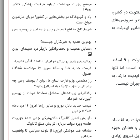
موضع وزارت بهداشت درباره ظرفیت پزشکی کنکور
۱۴۰۵
نترنت در کشور،
باد و گردوخاک در بخش‌هایی از کشور/ دریای مازندران
لملل همراه و ثابت به وضعیت قبل دی ماه ۱۴۰۴ بازگشته است و سرویس‌های
مواج است
ایی اینترنت به
شروع تلخ مدافع تیم ملی پس از جدایی از پرسپولیس
بهترین هدیه به خبرنگاران چیست؟
استایل عجیب و بحث‌برانگیز بازیگر مرد سینمای ایران
رئیس کمیسیون تحول، نوآوری و بهره‌وری اتاق بازرگانی تهران در پاسخ به این سوال که «آیا خسارت‌های خاموشی ۸۸ روزه اینترنت از ۹ اسفند
پیش‌بینی پاییز پر بارش در ایران؛ لطفا غافلگیر نشوید
ه است؛ اما تنها
قیمت جدید طلا و سکه امروز ۱۶ مردادماه ۱۴۰۵/
جدول
که نیاز به آپدیت دارند، به
راز دشمنی وزیرخارجه لبنان با ایران / یوسف رجی چه
 جبران نیست.
ارتباطی با حزب نزدیک به اسرائیل دارد؟
بلاتکلیفی پرونده‌های مشاغل سخت/ دولت از بررسی
آیین‌نامه خبر داد
قیمت جدید دلار، یورو و سایر ارزها امروز ۱۶ مردادماه
۱۴۰۵/ جدول
افزایش اعتبار کالابرگ الکترونیکی جدی شد/ جزییات
ترنت به اقتصاد
جلسه ویژه دولت درباره افزایش مبلغ کالابرگ
و فعالان حوزه
سامانه ضد موشکی لیزری؛ از بلوف سیاسی تا واقعیت
دیل نیروی زیادی
میدانی