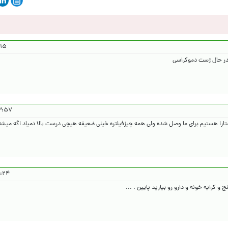
۰۵/۳/۷
در حال ژست دموکراسی
۱۴۰۵/۳/۷
 استارا هستیم برای ما وصل شده ولی همه چیزفیلتره خیلی ضعیفه هیچی درست بالا نمیاد اگه میش
۴۰۵/۳/۷
 کرایه خونه و دارو رو بیارید پایین . ...