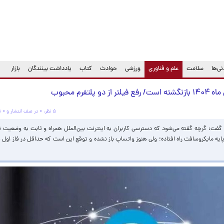
(current)
ی‌ها
سلامت
علم و فناوری
ورزشی
حوادث
کتاب
یادداشت بینندگان
بازار
فرم محبوب
۵ نظر، ۰ در صف انتشار و ۰ تکراری یا غیرقابل انتشار
 مایکروسافت راه افتاده؛ ولی هنوز واتساپ باز نشده و توقع این است که حداقل در فاز اول ب