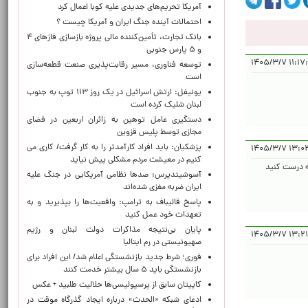
آمریکا تحریم‌های جدیدی علیه کوبا اعمال کرد
احتمالات آینده جنگ ایران و آمریکا چیست ؟
بانک تجارت، تأمین‌کننده مالی پروژه بازسازی فازهای ۴
و ۵ پارس جنوبی
۱۱:۱۷:۱۵ ۱۴
توسعه فناوری، مسیر رقابت‌پذیری صنعت قطعه‌سازی
است
یونیفل: ارتش اسرائیل در یک روز ۱۱۳ توپ به جنوب
لبنان شلیک کرده است
دستگیری عامل توهین به زائران اربعین در فضای
مجازی توسط پلیس قزوین
پزشکیان: باید افراد کارآمدتر را به کار گرفت/ کاری می
۱۳:۰۳:۵۷ 
کنیم در معیشت مردم مشکلی پیش نیاید
ه درست کنید
آسوشیتدپرس: صدها نظامی آمریکایی در جنگ علیه
ایران ضربه مغزی شده‌اند
پاسخ قالیباف به ترامپ: واقعیت‌ها را بپذیرید و به
تعهدات خود عمل کنید
پایان بی‌نتیجه مذاکرات دولت لبنان و رژیم
۱۳:۲۱:۲۴ ۱
صهیونیستی در رم ایتالیا
فوری؛ شرط جدید بازنشستگی اعلام شد/ این افراد برای
بازنشستگی باید ۵ سال بیشتر خدمت کنند
کاپیتان سابق از پرسپولیسی‌ها حلالیت طلبید + عکس
ادعای شبکه «الحدث» درباره ایجاد گذرگاه موقت در