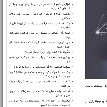
افزایش خطر ابتلا به سرطان مری با نوشیدن چای بالاتر
از دمای ۶۵ درجه
هشدار درباره فروش حواله‌های صوری خودروهای
وارداتی
یکطرفه شدن جاده چالوس و آزادراه تهران–شمال از
ساعت ۱۴
انصارالله: متجاوزان سعودی در یمن در امان نخواهند
بود
علی اکبری: دشمن در مقابل ایران شکست مفتضحانه‌ای
خورده است
چگونه به «کیف پول ایران» وصل شویم؟
پوتین قصد محک ناتو را با حمله به یک کشور عضو
دارد
مذاکره استقلال با گلر اسپانیایی برای تمدید قرارداد
یک ماه، ۴ کودک قربانی حمله سگ‌ها در سنندج / چرا
حوادث تکرار می‌شود؟
۲ درصد از مشترکان ۱۰ درصد برق خانگی را مصرف
وز خاموشی اینترنت بالاخره کلید اینترنت زده شد، در واقع از ۹ اسفند ۱۴۰۴ تا ۵ خرداد ۱۴۰۵ کرکره اینترنت پایین
می‌کنند!
نسخه ترامپ برای ۲۰۲۸؛ حمایت محرمانه از نامزدی
جی‌دی ونس
 نرم‌افزاری از
ترامپ: ما خودمان به موشک‌هایی که اوکراین
درخواست کرده، نیاز داریم