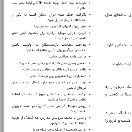
جزئیات ثبت ادعا، تهیه نقشه UTM و ارائه مادر سند
اعلام شد
ای ساده‌ای مثل
تلگراف: جنگ علیه ایران ممکن است به یکی از
اشتباهات تاریخ تبدیل شود
خطر پنهان التهاب لثه برای استخوان‌ها
فرمان اجرایی دوباره ترامپ برای محدود کردن «حق
تابعیت بر اساس تولد»
د مختلفی دارد،
پرداخت مطالبات بازنشستگان در اولویت تأمین
اجتماعی؛ پیگیری برای تأمین منابع ادامه دارد
مراقب علائم هپاتیت باشید!
محسن رضایی دبیر جدید شورایعالی امنیت ملی شد
رات ندارند.
طلا در مسیر ثبت بالاترین افزایش قیمت هفته
دستیار سابق قلعه‌نویی روی نیمکت ایتالیا
تردد روان در تمامی محورهای شمالی و مسیرهای
صاد دیجیتال به
مرزهای اربعین
معنا که کسب و
ترکیه، عربستان و پاکستان امروز در جده توافقنامه
نظامی مشترک امضا می‌کنند
بررسی ضوابط افزایش اعتبار کالابرگ در نشست وزرای
اقتصاد و کار
به فعالیت شود
والدین با تخلف سرویس مدارس چه کنند؟/ از هزینه
 کسب و کاری را
اضافه تا معطلی دانش‌آموز
روایت نادرست از جنگ بر سَر تنگه هرمز