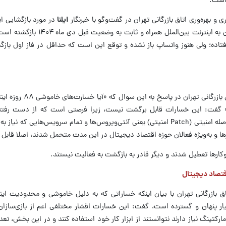
 است.
بهره‌وری اتاق بازرگانی تهران در گفت‌و‌گو با خبرنگار
ایلنا
در مورد بازگشایی ای
گفت: گرچه گفته می‌شود که دسترسی کاربران به اینترنت بین‌ا
تاده؛ ولی هنوز واتساپ باز نشده و توقع این است که حداقل در فاز اول بازگش
قابل جبران است؟» گفت: این خسارات قابل برگشت نیست، زیرا فرصتی است که از دست رفت
موضوعی که الان اهمیت دارد این است که وصله امنیتی (Patch امنیتی) یعنی آنتی‌ویروس‌ها و تمام سرویس‌هایی 
ا و به‌ویژه فعالان حوزه اقتصاد دیجیتال در این مدت متحمل شدند، اصلا قابل
ر‌ها تعطیل شدند و دیگر قادر به بازگشت به فعالیت نیستند.
قتصاد دیجیتال
ق بازرگانی تهران با بیان اینکه خساراتی که به دلیل خاموشی و محدودیت این
ر پنهان و گسترده است، گفت: این خسارات اقشار مختلفی اعم از بازی‌سازان 
مارکتینگ نیاز دارند نتوانستند از ابزار کار خود استفاده کنند و در این بخش، تع