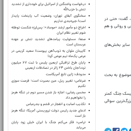
درخواست واشنگتن از اسرائیل برای خودداری از تشدید
تنش با حزب‌الله
سخنگوی آبفای تهران: وضعیت آب پایتخت پایدار
د، گفت: حتی در
است/ جیره‌بندی نداریم
 و روانی و هم
اخراج دو مأمور ارشد «موساد»؛ پس‌لرزه شکست توطئه
شوم تغییر نظام ایران
صنعا: مسئولیت پیامدهای تشدید تنش بر عهده
سایر بخش‌های
عربستان است
کاپیتان ملوان به ذوب‌آهن پیوست/ سعید کریمی در
عرض یک‌ماه تیم عوض کرد!
پایان طرح ترافیکی اربعین پلیس با ثبت ۶۷ میلیون
تردد/جان باختن ۲۴ زائر در تصادفات اربعینی
مدودف: ژاپن تابع آمریکاست
ن موضوع به بحث
ضرغامی: تغییر ریل، عین بصیرت است؛ فرصت سوزی
نکنیم
محسن رضایی: اجازه باز شدن مسیر دوم در تنگه هرمز
ریسک جنگ کمتر
را نخواهیم داد
زرگ‌ترین سوالی
تکذیب اصابت و انفجار در قشم و بندرعباس
ادعای جدید رئیس دولت تروریستی آمریکا: تنگه هرمز
باز است
ترامپ: فکر می‌کنم جنگ با ایران خیلی زود پایان
می‌یابد