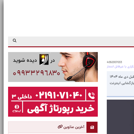
4050307033
رئیس کمیسیون تحول و نوآوری اتاق بازرگانی تهران گفت: گرچه گفته می‌شود که دسترسی کاربران به اینترنت بین‌الملل همراه و ثابت به وضعیت قبل دی ماه ۱۴۰۴
ازگشایی اینترنت
آخرین عناوین