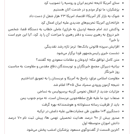
سنای آمریکا لایحه تحریم ایران و روسیه را تصویب کرد
پزشکیان: ما نوکر مردم و در خدمت آنان هستیم
شوک به بازار کار آمریکا/ اقتصاد امریکا ۲۳ هزار شغل از دست داد
خزانه‌داری آمریکا تحریم‌های جدیدی علیه ایران اعمال کرد
واکنش تند امام جمعه اردبیل به خرازی/ عاملی خطاب به دستگاه قضا: شخصی
خبر دروغ به رهبری بست و دفتر رهبری با صراحت آن را رد کرد، آیا این جرم است
یا خیر؟
افزایش سپرده قانونی بانک‌ها؛ ترمز تازه رشد نقدینگی
نشست خبری رئیس‌جمهور فردا برگزار می‌شود
متن کامل توافق مکه؛ اردوغان و مقامات سعودی چه گفتند؟
بیانیه دبیرکل مجمع خبرنگاران و نویسندگان دفاع مقدس و مقاومت به مناسبت
روز خبرنگار
مقاومت اسلامی عراق: پاسخ به آمریکا و عربستان را به تعویق انداختیم
نتیجه آزمون ورودی سمپاد سال ۱۴۰۵ اعلام شد
جزئیات جدید از انتقال نجومی گزینه پرسپولیس به نساجی
صنعاء: نبرد ما علیه طرح سلطه‌جویی عربستان است، نه مردم جنوب یمن
باید از ظرفیت رسانه مسئولانه و هوشمندانه بهره گرفت
دستگیری ۱۰۴ مظنون طی عملیات‌هایی علیه داعش در ترکیه
صدور بیش از ۹۰ درصد هدایت تحصیلی نهمی ها/ پیش ثبت نام ۷۰ درصد
دانش اموزان متوسطه اول
آخرین قسمت از گفت‌وگوی مسعود پزشکیان امشب پخش می‌شود