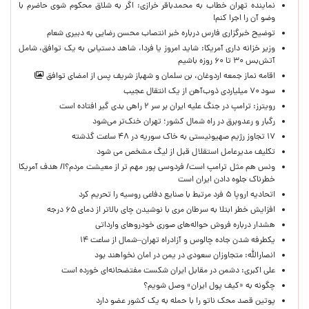
نماینده تهران خطاب به محمدباقر خرازی: اگر به شلاق محکوم شوی حاضرم با
وضو آن را اجرا کنم!
توضیح خبرگزاری فارس درباره خبر انتصاب محسن رضایی به دبیری شعام
وزیر خزانه داری آمریکا: شاید امروز یا فردا، شاهد دستیابی به یک توافق، شامل
آتش‌بس ۳۰ تا ۶۰ روزه باشیم
اقامه نماز جمعه اردوغان، بن ‌سلمان و شهباز شریف پس از امضای توافق
سود ۷۰ میلیاردی ذوب‌آهن از یک انتقال عجیب
رویترز: ترامپ در جنگ علیه ایران بر سر ۲ راهی بدی گیر افتاده است
رگبار و رعدوبرق در راه شمال کشور؛ تهران خنک‌تر می‌شود
۱۷ تجاوز رژیم صهیونیستی به خاک سوریه در ۴۸ ساعت گذشته
تکلیف مدیرعامل استقلال قبل از لیگ مشخص می شود
ونس هم مثل ترامپ است/ فردوسی پور مهم تر از معیشت مردم؟!/ هدف آمریکا
خطرناک جلوه دادن ایران است
اتحادیه اروپا ۵ فرد مرتبط با صنایع دفاعی روسیه را تحریم کرد
افزایش خطر ابتلا به سرطان مری با نوشیدن چای بالاتر از دمای ۶۵ درجه
هشدار درباره فروش حواله‌های صوری خودروهای وارداتی
یکطرفه شدن جاده چالوس و آزادراه تهران–شمال از ساعت ۱۴
انصارالله: متجاوزان سعودی در یمن در امان نخواهند بود
علی اکبری: دشمن در مقابل ایران شکست مفتضحانه‌ای خورده است
چگونه به «کیف پول ایران» وصل شویم؟
پوتین قصد محک ناتو را با حمله به یک کشور عضو دارد