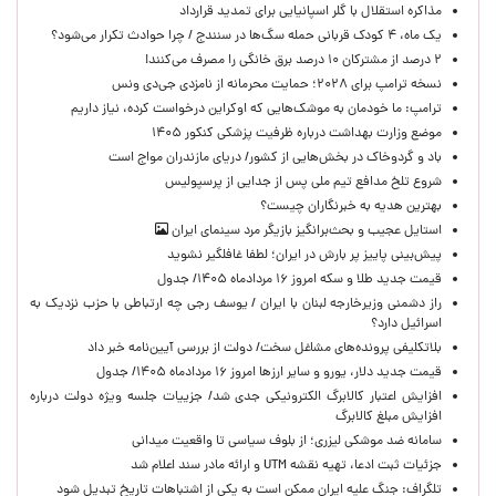
مذاکره استقلال با گلر اسپانیایی برای تمدید قرارداد
یک ماه، ۴ کودک قربانی حمله سگ‌ها در سنندج / چرا حوادث تکرار می‌شود؟
۲ درصد از مشترکان ۱۰ درصد برق خانگی را مصرف می‌کنند!
نسخه ترامپ برای ۲۰۲۸؛ حمایت محرمانه از نامزدی جی‌دی ونس
ترامپ: ما خودمان به موشک‌هایی که اوکراین درخواست کرده، نیاز داریم
موضع وزارت بهداشت درباره ظرفیت پزشکی کنکور ۱۴۰۵
باد و گردوخاک در بخش‌هایی از کشور/ دریای مازندران مواج است
شروع تلخ مدافع تیم ملی پس از جدایی از پرسپولیس
بهترین هدیه به خبرنگاران چیست؟
استایل عجیب و بحث‌برانگیز بازیگر مرد سینمای ایران
پیش‌بینی پاییز پر بارش در ایران؛ لطفا غافلگیر نشوید
قیمت جدید طلا و سکه امروز ۱۶ مردادماه ۱۴۰۵/ جدول
راز دشمنی وزیرخارجه لبنان با ایران / یوسف رجی چه ارتباطی با حزب نزدیک به
اسرائیل دارد؟
بلاتکلیفی پرونده‌های مشاغل سخت/ دولت از بررسی آیین‌نامه خبر داد
قیمت جدید دلار، یورو و سایر ارزها امروز ۱۶ مردادماه ۱۴۰۵/ جدول
افزایش اعتبار کالابرگ الکترونیکی جدی شد/ جزییات جلسه ویژه دولت درباره
افزایش مبلغ کالابرگ
سامانه ضد موشکی لیزری؛ از بلوف سیاسی تا واقعیت میدانی
جزئیات ثبت ادعا، تهیه نقشه UTM و ارائه مادر سند اعلام شد
تلگراف: جنگ علیه ایران ممکن است به یکی از اشتباهات تاریخ تبدیل شود