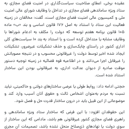
عقیده برخی، اعطای صلاحیت سیاست‌گذاری در امنیت فضای مجازی به
ستاد ویژه ساماندهی فضای مجازی در تداخل با وظایف شورای عالی امنیت
ملی و کمیسیون عالی امنیت فضای مجازی است، گفت: مخالفان در زمینه
فعالیت این ستاد با استناد به اصل ۱۷۶ قانون اساسی و بند «ب» ماده
۱۰۵ قانون برنامه هفتم توسعه که دولت را مکلف به ادغام شوراها با
وظایف مشابه یا متداخل کرده است و با استناد به بند ۱۰ سیاست‌های کلی
اداری کشور در راستای چابک‌سازی و حذف تشکیلات غیرضرور، تشکیلات
ایجاد شده اخیر توسط دولت را غیرقانونی محسوب و در نتیجه مصوباتش
را غیرقابل اجرا می‌دانند و در اطلاعیه قوه قضائیه در زمینه توجیه دستور
موقت صادره از دیوان عدالت اداری، به غیرقانونی بودن این ساختار
استناد شده است.
حجتی ادامه داد: روابط طولی یا عرضی ساختارهای دولتی و حاکمیتی، نباید
نسبت به مردم به‌عنوان اشخاص ثالث و حقوق آنان آسیب وارد کند و
موضوعاتی از این قبیل باید در درون ساختار قدرت حل و فصل شود.
این حقوقدان افزود: با این فرض که ساختار ستاد ویژه ساماندهی و
راهبری فضای مجازی کشور غیرقانونی هم باشد، مادامی که این ساختار از
سوی دولت یا نهادهای ذی‌صلاح منحل نشده باشد، تصمیمات آن مجری