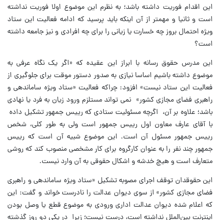
این اقدام فوریت داشته باشد؛ به نظرم این موضوع اولا فوریت نداشته
است و ثانیا و مهمتر از آن اینکه باید پرسید که ادامه فعالیت این ستاد
ویژه احتمال بروز چه خسارت یا زیانی را برای چه افرادی و نیز جامعه داشته
است؟
این مدرس حقوق رسانه با ابراز این عقیده که «اگر یک نگاه عرفی به
موضوع داشته باشیم اساسا نیازی به صدور دستور موقت برای جلوگیری از
فعالیت این ستاد نیست» افزود: چراکه فعالیت «ستاد ویژه ساماندهی و
راهبری فضای مجازی کشور» نمی تواند مستلزم ورود زیان به فرد یا نهادی
باشد؛ علاوه بر آن، اگرچه مسئولیت ستادی که رییس جمهور تشکیل داده
با آقای عارف معاون اول رییس جمهور است ولی به طور کلی، شخص
رییس جمهور مسئول آن است. این موضوع شبیه آن است که رییس
جمهور چند نفر را به عنوان کارگروه برای کار مشخصی منصوب کند که روشی
متعارف است و هیچ خدشه و اشکال حقوقی به آن وارد نیست.
این حقوقدان توقف اجرای مصوبه تشکیل «ستاد ویژه ساماندهی و راهبری
فضای مجازی کشور» از سوی دیوان عدالت را نادرست خواند و گفت: این
که اعلام شده دیوان عدالت اداری ورودی به موضوع قطع یا وصل بودن
اینترنت بین‌الملل نداشته است‌، درست نیست؛ زیرا در یکی دو روز گذشته