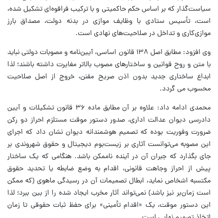
سیاست‌گذار که بر اساس حکم حاکمیتی و با ترکیب فراقوه‌ای تشکیل شده،
است، تأسیس ستادی با وظایف موازی در بدنه دولت، مصداق بارز
موازی‌کاری و تداخل در صلاحیت‌های نهادی است.
وی افزود: مطابق اصل ۱۳۸ قانون اساسی، آیین‌نامه و مصوبات دولتی نباید
با متن و روح قوانین و ساختارهای مصوب بالاتر مغایرت داشته باشند؛ لذا
ابداع ساختاری جدید بدون اذن صریح مقنن، خروج از اصل صلاحیت
محسوب می گردد.
محمدی ادامه داد: علاوه بر آن مطابق ماده ۳۶ قانون تشکیلات و آیین
دادرسی دیوان عدالت اداری، صدور دستور موقت مستلزم احراز دو رکن
ضرورت وفوریت بوده که تصمیم هوشمندانه دیوان نشان داد که اجرای
این مصوبه می‌توانست آثاری بر زیست‌بوم دیجیتال و حقوق شهروندی بر
جای بگذارد که جبران آن در آینده ناممکن باشد. هنگامی که یک ساختار
پیش از احراز وجاهت قانونی، اقدام به وضع ضابطه یا تحدید حقوق
مکتسبه اشخاص نماید، ابطال تصمیمات آن در رسیدگی ماهوی (که ممکن
است زمان‌بر نیز باشد) نمی‌تواند آثار مخرب ایجاد شده را از بین ببرد؛ لذا
این دستور موقت، یک «اقدام تأمینی» برای حفظ ثبات حقوقی تا زمان
اتخاذ تصمیم نهایی است.