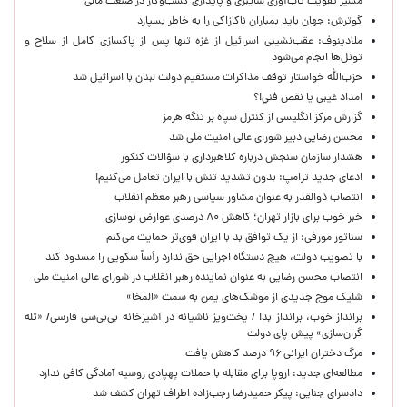
مسیر تقویت تاب‌آوری سایبری و پایداری کسب‌وکار در صنعت مالی
گوترش: جهان باید بمباران ناکازاکی را به‌ خاطر بسپارد
ملادینوف: عقب‌نشینی اسرائیل از غزه تنها پس از پاکسازی کامل از سلاح و
تونل‌ها انجام می‌شود
حزب‌الله خواستار توقف مذاکرات مستقیم دولت لبنان با اسرائیل شد
امداد غیبی يا نقص فني!؟
گزارش مرکز انگلیسی از کنترل سپاه بر تنگه هرمز
محسن رضایی دبیر شورای عالی امنیت ملی شد
هشدار سازمان سنجش درباره کلاهبرداری با سؤالات کنکور
ادعای جدید ترامپ: بدون تشدید تنش با ایران تعامل می‌کنیم!
انتصاب ذوالقدر به عنوان مشاور سیاسی رهبر معظم انقلاب
خبر خوب برای بازار تهران؛ کاهش ۸۰ درصدی عوارض نوسازی
سناتور مورفی: از یک توافق بد با ایران قوی‌تر حمایت می‌کنم
با تصویب دولت، هیچ دستگاه اجرایی حق ندارد رأساً سکویی را مسدود کند
انتصاب محسن رضایی به عنوان نماینده رهبر انقلاب در شورای عالی امنیت ملی
شلیک موج جدیدی از موشک‌های یمن به سمت «المخا»
برانداز خوب، برانداز بد! / پخت‌وپز ناشیانه در آشپزخانه‌ بی‌بی‌سی فارسی/ «تله
گران‌سازی» پیش پای دولت
مرگ دختران ایرانی ۹۶ درصد کاهش یافت
مطالعه‌ای جدید: اروپا برای مقابله با حملات پهپادی روسیه آمادگی کافی ندارد
دادسرای جنایی: پیکر حمیدرضا رجب‌زاده اطراف تهران کشف شد