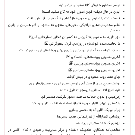
ترامپ مشاور حقوقی کاخ سفید را برکنار کرد
ایران در حال دیکته کردن اصول خود به کاخ سفید است!
قیمت نفت با تداوم ابهام درباره بازگشایی تنگه هرمز افزایش یافت
اعلام محدودیت‌های ترافیکی محورهای منتهی به مشهد و قم همزمان با پایان
ماه صفر
مهر تأیید مقام دوم پنتاگون بر ته کشیدن ذخایر تسلیحاتی آمریکا
۵ نجات‌دهنده خوشمزه در روزهای گرم/ اینفوگرافی
مسکو: توقف جنگ اوکراین بدون از بین بردن ریشه‌های آن ممکن نیست
آخرین عناوین روزنامه‌های اقتصادی
آخرین عناوین روزنامه‌های ورزشی
آخرین عناوین روزنامه‌های سیاسی
بهای نفت روند صعودی در پیش گرفت
روایت منابع عبری از سردرگمی ترامپ میان ایران و صندوق‌های رای
طرد اتباع افغانستانی غیرمجاز تعطیل نشده
زیرزمینی و بدون حجاب ساخت، مجوز نگرفت، منتشر کرد
پاکستان اتهام طالبان درباره قاچاق اسلحه به افغانستان را رد کرد
پیام تبریک قالیباف به محسن رضایی
رونمایی انصارالله از قدرتنمایی جدید یمنی‌ها
ارزهای گمشده صادراتی پیدا شد
تفاهم‌نامه همکاری هلدینگ «تفتا» و مرکز مدیریت راهبردی «افتا»؛ گامی در