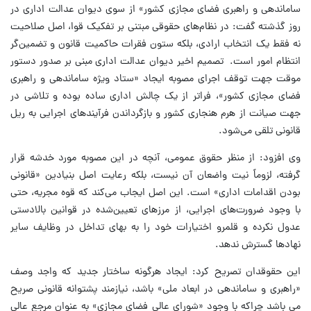
ساماندهی و راهبری فضای مجازی کشور» از سوی دیوان عدالت اداری در
روز گذشته گفت: در نظام‌های حقوقی مبتنی بر تفکیک قوا، اصل صلاحیت
نه فقط یک انتخاب ارادی، بلکه ستون فقرات حاکمیت قانون و تضمین‌گر
انتظام امور است. تصمیم اخیر دیوان عدالت اداری مبنی بر صدور دستور
موقت جهت توقف اجرای مصوبه ایجاد «ستاد ویژه ساماندهی و راهبری
فضای مجازی کشور»، فراتر از یک چالش اداری ساده بوده و تلاشی در
جهت صیانت از هرم هنجاری کشور و بازگرداندن فرآیندهای اجرایی به ریل
قانونی تلقی می‌شود.
وی افزود: از منظر حقوق عمومی، آنچه در این مصوبه مورد خدشه قرار
گرفته، لزوماً نیت واضعان آن نیست، بلکه رعایت اصل بنیادین «قانونی
بودن اقدامات اداری» است. این اصل ایجاب می‌کند که قوه مجریه، حتی
با وجود ضرورت‌های اجرایی، از مرزهای تعیین‌شده در قوانین بالادستی
عدول نکرده و قلمرو اختیارات خود را به بهای تداخل در وظایف سایر
نهادها گسترش ندهد.
این حقوقدان تصریح کرد: ایجاد هرگونه ساختار جدید که واجد وصف
«راهبری و ساماندهی در ابعاد ملی» باشد، نیازمند پشتوانه قانونی صریح
می باشد چراکه با وجود «شورای عالی فضای مجازی» به عنوان مرجع عالی