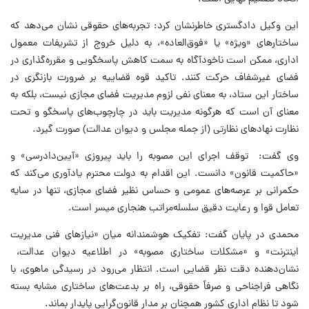
این وکیل دادگستری خاطرنشان کرد: تجربه‌های حقوقی نشان می‌دهد که
ساختارهای «ویژه» یا «فوق‌العاده»، به دلیل خروج از تشریفات معمول
اداری، ممکن است ناخودآگاه به سمت کاهش پاسخگویی و مقرره‌گذاری در
فضای غیرشفاف حرکت کنند. تاکید قوه قضاییه بر ضرورت بازنگری در
ساختار این ستاد، به معنای نفی لزوم مدیریت فضای مجازی نیست، بلکه به
معنای آن است که هرگونه مدیریت باید در چارچوب‌های پاسخگو و تحت
نظارت نهادهای نظارتی (از جمله مجلس و دیوان عدالت) صورت گیرد.
وی گفت: توقف اجرای این مصوبه را باید پیروزی «آیین‌دادرسی» و
«حاکمیت قانون» دانست. این اقدام به دولت محترم یادآوری می‌کند که
حکمرانی بر عرصه‌های عمومی و حساس نظیر فضای مجازی، تنها در سایه
تعامل قوا و رعایت دقیق سلسله‌مراتب هنجاری میسر است.
محمدی در پایان گفت: تفکیک هوشمندانه میان «نیازهای فنی مدیریت
اینترنت» و «مشکلات ساختاری مصوبه» در اطلاعیه دیوان عدالت،
نشان‌دهنده دقت نظر قضایی است. انتظار می‌رود در رسیدگی ماهوی، با
نگاهی فراجناحی و صرفاً حقوقی، راه بر بدعت‌های ساختاری مشابه بسته
شود تا نظام اداری کشور همچنان بر مدار قانون‌گرایی پایدار بماند.