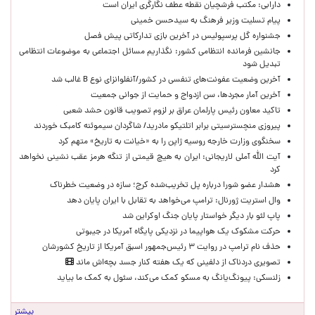
دارابی: مکتب فرشچیان نقطه عطف نگارگری ایران است
پیام تسلیت وزیر فرهنگ به سیدحسن خمینی
جشنواره گل پرسپولیس در آخرین بازی تدارکاتی پیش فصل
جانشین فرمانده انتظامی کشور: نگذاریم مسائل اجتماعی به موضوعات انتظامی
تبدیل شود
آخرین وضعیت عفونت‌های تنفسی در کشور/آنفلوانزای نوع B غالب شد
آخرین آمار مجردها، سن ازدواج و حمایت از جوانی جمعیت
تاکید معاون رئیس پارلمان عراق بر لزوم تصویب قانون حشد شعبی
پیروزی منچسترسیتی برابر اتلتیکو مادرید/ شاگردان سیموئنه کامبک خوردند
سخنگوی وزارت خارجه روسیه ژاپن را به «خیانت به تاریخ» متهم کرد
آیت الله آملی لاریجانی: ایران به هیچ قیمتی از تنگه هرمز عقب نشینی نخواهد
کرد
هشدار عضو شورا درباره پل تخریب‌شده کرج؛ سازه در وضعیت خطرناک
وال‌ استریت ژورنال: ترامپ می‌خواهد به تقابل با ایران پایان دهد
پاپ لئو بار دیگر خواستار پایان جنگ اوکراین شد
حرکت مشکوک یک هواپیما در نزدیکی پایگاه آمریکا در جیبوتی
حذف نام ترامپ در روایت ۳ رئیس‌جمهور اسبق آمریکا از تاریخ کشورشان
تصویری دردناک از دلفینی که یک هفته کنار جسد بچه‌اش ماند
زلنسکی: پیونگ‌یانگ به مسکو کمک می‌کند، سئول به کمک ما بیاید
بیشتر