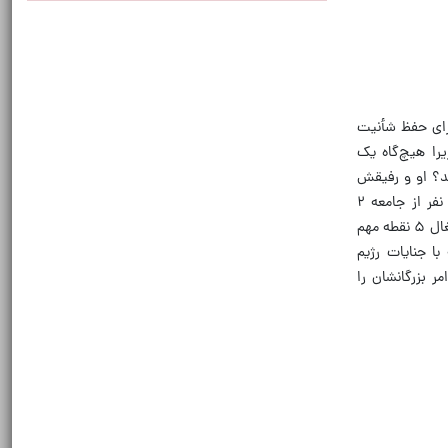
رای حفظ شأنیت
یرا هیچ‌گاه یک
د؟ او و رفیقش
تمام سلام، نخست‌وزیر با روند صحیحی به مسئولیت‌های کنونی خود نرسیدند. انفجار پیجرها و مجروحیت شدید ۴ هزار نفر از جامعه ۲
میلیون‌نفری شیعیان لبنان که یک‌سوم تا نیمی از جمعیت این کشور را تشکیل می‌دهند، ترور گسترده فرماندهان مقاومت و اشغال ۵ نقطه مهم
ا جنایات رژیم
مر بزرگانشان را