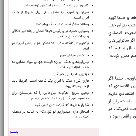
کامیون با راننده ۸ ساله در اصفهان توقیف شد
سی‌ان‌ان: آمریکا به دنبال راهی برای خروج از جنگ
عا و حتما تورم
ایران است
رسانه؛ سنگر نخست در جنگ روایت‌ها
داشت بتوان حتي
رسوایی جدید برای رئیس فیفا/ ادعای رابطه غیراخلاقی
وضعيت اقتصادي
و پرداخت مبلغ ۶ رقمی
گر ساتراپي‌هاي
برکناری شوکه‌کننده فرمانده لشکر پنجم ارتش آمریکا در
تمال بدهيم كه
اروپا
م دفاع كرديم،
حركت در ميدان مين
پس‌لرزه‌های جنگ ایران؛ قیمت جهانی مواد غذایی به
شدت افزایش یافت
بهترین هدیه روز خبرنگار
وريم. حتما اگر
فارن افرز : جنگ با ایران یک فاجعه است؛ آمریکا باید
بين اقتصادي كه
از خاورمیانه برود
یحیی سریع: هرگونه نیروهایی را که عربستان برای
اقتصادي داريم
محاصره یمن گسیل کند، در هم می‌کوبیم
وب است، ولي از
۱۵ راز هتل‌ها که کارکنانشان فاش کردند
فت نمي‌كند. در
اسحاق دار: امیدواریم توافق مکه به ثبات در منطقه
ان واقعي خود را
کمک کند
بیشتر