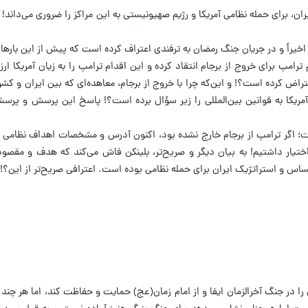
 برای حمله نظامی آمریکا و رژیم صهیونیستی به این مراکز را ضروری می‌داند! م
 اخیراً و در جریان جنگ رمضان به ترفندی اعتراف کرده است که پیش از این بارها
رامپ برای خروج از برجام انتقاد کرده و این اقدام ترامپ را به زیان آمریکا ار
عتراض کرده است؟! و این‌‌که چرا با خروج از برجام، معاهده‌ای که بین ایران و ک
ی آمریکا به قوانین بین‌المللی را زیر سؤال برده است؟! پاسخ این پرسش و پرس
ست؛ اگر ترامپ از برجام خارج نشده بود، اکنون آدرس و مشخصات اهداف نظامی ب
اختیار داشتیم! به بیان دیگر و صریح‌تر، بلینکن فاش می‌کند که هدف و مقصود 
اس و استراتژیک ایران برای حمله نظامی بوده است. اعترافی صریح‌تر از این؟!
در جنگ آخرالزمان ایفا و از امام زمان(عج) حمایت و حفاظت کند، اما هر چند ک