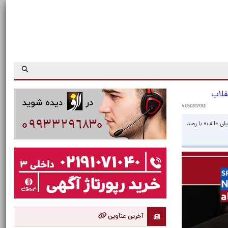
قلاب
4050317013
یلی «الف» با رصد
آخرین عناوین