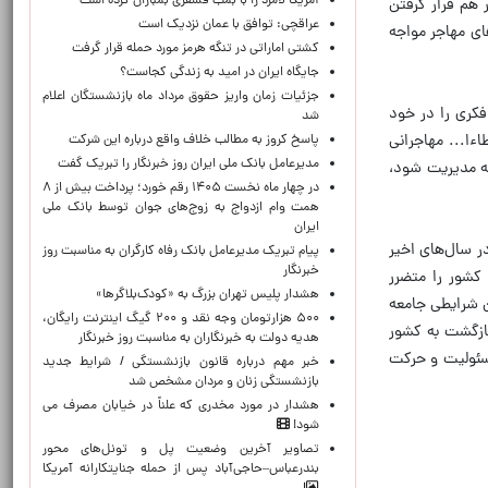
آمریکا لامرد را با بمب فسفری بمباران کرده است
 هم قرار گرفتن
عراقچی: توافق با عمان نزدیک است
های مهاجر مواجه
کشتی اماراتی در تنگه هرمز مورد حمله قرار گرفت
جایگاه ایران در امید به زندگی کجاست؟
جزئیات زمان واریز حقوق مرداد ماه بازنشستگان اعلام
فکری را در خود
شد
ءا... مهاجرانی
پاسخ کروز به مطالب خلاف واقع درباره این شرکت
مدیرعامل بانک ملی ایران روز خبرنگار را تبریک گفت
نه مدیریت شود،
در چهار ماه نخست ۱۴۰۵ رقم خورد؛ پرداخت بیش از ۸
همت وام ازدواج به زوج‌های جوان توسط بانک ملی
ایران
ر سال‌های اخیر
پیام تبریک مدیرعامل بانک رفاه کارگران به مناسبت روز
خبرنگار
 کشور را متضرر
هشدار پلیس تهران بزرگ به «کودک‌بلاگرها»
ن شرایطی جامعه
۵۰۰ هزارتومان وجه نقد و ۲۰۰ گیگ اینترنت رایگان،
ازگشت به کشور
هدیه دولت به خبرنگاران به مناسبت روز خبرنگار
مسئولیت و حرکت
خبر مهم درباره قانون بازنشستگی / شرایط جدید
بازنشستگی زنان و مردان مشخص شد
هشدار در مورد مخدری که علناً در خیابان مصرف می
شود!
تصاویر آخرین وضعیت پل و تونل‌های محور
بندرعباس–حاجی‌آباد پس از حمله جنایتکارانه آمریکا