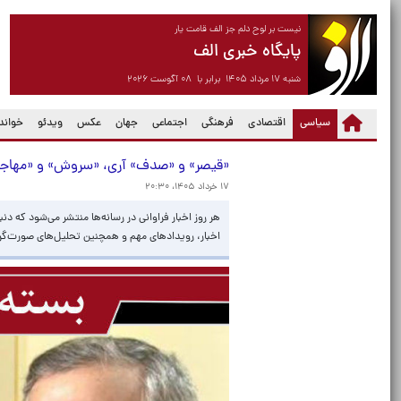
نیست بر لوح دلم جز الف قامت یار
پایگاه خبری الف
شنبه ۱۷ مرداد ۱۴۰۵ برابر با ۰۸ آگوست ۲۰۲۶
(current)
سیاسی
اقتصادی
فرهنگی
اجتماعی
جهان
عکس
ویدئو
خواندن
«قیصر» و «صدف» آری، «سروش» و «مهاجرانی»
۱۷ خرداد ۱۴۰۵، ۲۰:۳۰
هر روز اخبار فراوانی در رسانه‌ها منتشر می‌شود که دن
اخبار، رویدادهای مهم و همچنین تحلیل‌های صورت‌گرفته