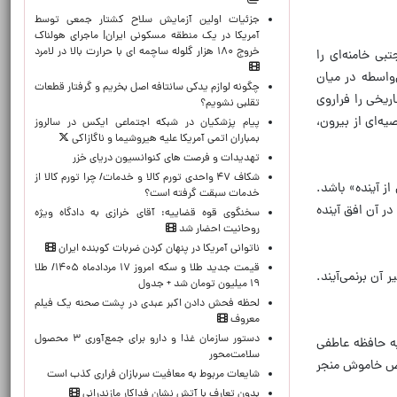
جزئیات اولین آزمایش سلاح کشتار جمعی توسط
آمریکا در یک منطقه مسکونی ایران| ماجرای هولناک
خروج ۱۸۰ هزار گلوله ساچمه ای با حرارت بالا در لامرد
ی خامنه‌ای را
واسطه در میان
چگونه لوازم یدکی سانتافه اصل بخریم و گرفتار قطعات
ریخی را فراروی
تقلبی نشویم؟
ه‌ای از بیرون،
پیام پزشکیان در شبکه اجتماعی ایکس در سالروز
بمباران اتمی آمریکا علیه هیروشیما و ناگازاکی
تهدیدات و فرصت های کنوانسیون دریای خزر
شکاف ۴۷ واحدی تورم کالا و خدمات/ چرا تورم کالا از
از آینده» باشد.
خدمات سبقت گرفته است؟
در آن افق آینده
سخنگوی قوه قضاییه: آقای خرازی به دادگاه ویژه
روحانیت احضار شد
ناتوانی آمریکا در پنهان کردن ضربات کوبنده ایران
قیمت جدید طلا و سکه امروز ۱۷ مردادماه ۱۴۰۵/ طلا
آن برنمی‌آیند.
۱۹ میلیون تومان شد + جدول
لحظه‌ فحش دادن اکبر عبدی در پشت صحنه یک فیلم
معروف
دستور سازمان غذا و دارو برای جمع‌آوری ۳ محصول
ه حافظه عاطفی
سلامت‌محور
اض خاموش منجر
شایعات مربوط به معافیت سربازان فراری کذب است
بدون تعارف با آتش نشان فداکار مازندرانی