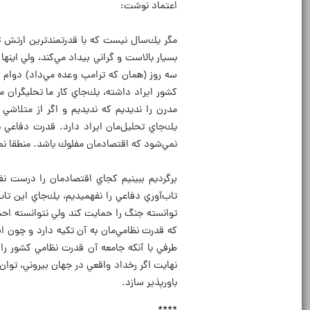
اعتماد نوشت:
مگر يك‌سال نيست كه با قدرتمندترين ارتش ت
بسيار بالاست و گراني بيداد مي‌كند، ولي اين
سه روز (همان كه ترامپ وعده مي‌داد) دوام 
كشور ايراد داشته، يك‌جاي كار ما تحليگران م
مدرن را نديديم كه نديديم و اگر از متلاش
يك‌جاي تحليل‌مان ايراد دارد. قدرت دفاع
نمي‌شود كه اقتصادمان مفلوك باشد. منطقا نم
برگرديم ببينيم كجاي اقتصادمان را درست نفهم
تاب‌آوري دفاعي را نفهميديم، يك‌جاي اين تاب
توانسته جنگ را حمايت كند ولي نتوانسته اح
كه قدرت نظامي‌مان به آن تكيه دارد و چون 
طرفي با آنكه جامعه آن قدرت نظامي كشور را
نهايت اگر رخداد واقعي در جهان بيروني، توان 
باورپذير سازد.