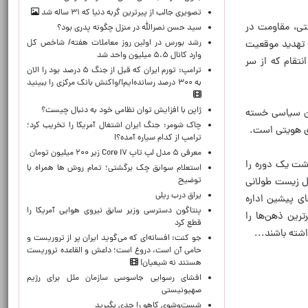
تصویری جالب از پیرترین گربه دنیا که ۳۱ ساله شد
تی، مقاومت در
سید حسن نصرالله در منزل چگونه پدری بود؟
رشد بورس در اولین روز معاملات هفته/ شاخص کل
ا تهدید موقعیت
وارد کانال ۵.۵ میلیون واحد شد
نتقام که از سر
ترامپ: تورم ایران که قبل از جنگ ۵ درصد بود را الان
به ۳۰۰ درصد رسانده‌ایم!/واکنش بانک مرکزی را ببینید
ژاپن با افزایش توان نظامی خود به دنبال چیست؟
ان سیاسی خسته
چاک شومر: جنگ ایران اشتغال آمریکا را تخریب کرد؛
ای هویتی است.
ترامپ از کدام سیاره آمده؟!
معرفی ۵ مدل لپ تاپ Core i۷ زیر ۲۰۰ میلیون تومان
وشت یک دوره را
استعلام سوابق چک برگشتی؛ تمام روش ها همراه با
توضیح
یل زیست طولانی
یراق درب ریلی
ای پیشین اداره
پنتاگون دسترسی وزیر سابق نیروی هوایی آمریکا را
ترین ذهن‌ها را
قطع کرد
شته باشند...
جو کنت: افسانه‌ای که می‌گوید ایران پر از تروریست و
حامی آن است، دروغ است؛ داعش و القاعده تروریست
هستند نه شیعیان!
افشای رسوایی جاسوسی سازمان ملل برای رژیم
صهیونیستی
شست‌وشوی کاهو را جدی بگیرید