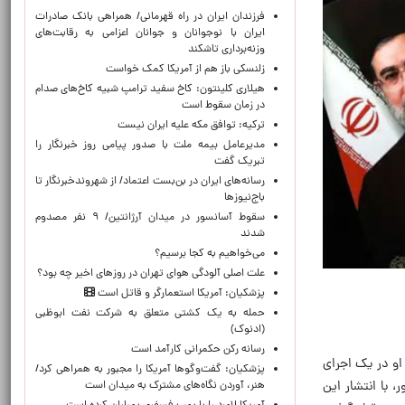
​فرزندان ایران در راه قهرمانی/ همراهی بانک صادرات
ایران با نوجوانان و جوانان اعزامی به رقابت‌های
وزنه‌برداری تاشکند
زلنسکی باز هم از آمریکا کمک خواست
هیلاری کلینتون: کاخ سفید ترامپ شبیه کاخ‌های صدام
در زمان سقوط است
ترکیه: توافق مکه علیه ایران نیست
مدیرعامل بیمه ملت با صدور پیامی روز خبرنگار را
تبریک گفت
رسانه‌های ایران در بن‌بست اعتماد/ از شهروندخبرنگار تا
باج‌نیوزها
سقوط آسانسور در میدان آرژانتین/ ۹ نفر مصدوم
شدند
می‌خواهیم به کجا برسیم؟
علت اصلی آلودگی هوای تهران در روزهای اخیر چه بود؟
پزشکیان: آمریکا استعمارگر و قاتل است
حمله به یک کشتی متعلق به شرکت نفت ابوظبی
(ادنوک)
رسانه رکن حکمرانی کارآمد است
او در یک اجرای
پزشکیان: گفت‌وگوها آمریکا را مجبور به همراهی کرد/
 با انتشار این
هنر، آوردن نگاه‌های مشترک به میدان است