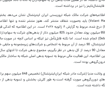
زحمت 6 تا 7 میلیون دلار درآمد از فعالیت رسانه‌ای د
نشال‌تایمز را نیز در برداشته است.
و اطلاعیه‌های شرکت مالک شبکه تروریستی ایران اینترنشنال نشان می‌دهد بخش
اطلاعاتی که این شرکت «ولانت مدیا» (Volant Media) باید به‌صورت شفاف منتشر کند، هنوز منتشر نشده و ت
وب‌سایت اطلاعات عمومی انگلستان (GOV.UK) درج شده، مربوط به گزارش ۸ ژانویه ۲۰۲۶ است. د
دی‌ماه در ایران منتشر شده است، مبلغ کلان 650 میلیون پوند معادل حدود 825 میلیون دلار از بدهی‌ها
«تبدیل بدهی به سهام» (Debt-for-Equity Swap) انجام شده است. اما نکته قابل‌تأمل نیز اینکه بر اساس آنچه در
مدیا آمده، از مجموع بدهی شرکت مادر ایران اینترنشنال، 90 درصد از آن مربوط به اشخاص و شرکت‌های زیرمجموعه
ق این اطلاعیه، این فعالیت مالی مربوط به تسویه بدهی اصلی شبکه به ساختار مال
به طور دقیق، عملیات مالی گزارش شده از سوی ولانت مدیا (شرکت ماد
ای دورن‌گروهی صورت گرفته است.به طور کلی‌تر، بخشش و تسویه بدهی از س
 نگه داشته شده است.