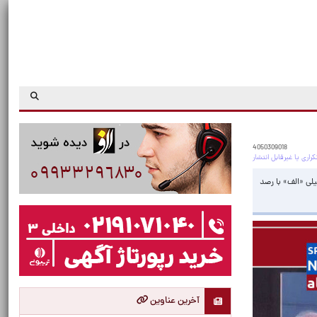
4050309018
یلی «الف» با رصد
آخرین عناوین