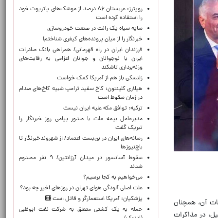
رویترز: عربستان ۸۶ درصد از موشک‌های پاتریوت خود
را استفاده کرده است
سایه سیاه یک رانت در صنعت خودروسازی
خبرنگار را از میان پرونده‌های کیفری شناختم!
​فرزندان ایران در راه قهرمانی/ همراهی بانک صادرات
ایران با نوجوانان و جوانان اعزامی به رقابت‌های
وزنه‌برداری تاشکند
زلنسکی باز هم از آمریکا کمک خواست
هیلاری کلینتون: کاخ سفید ترامپ شبیه کاخ‌های صدام
در زمان سقوط است
ترکیه: توافق مکه علیه ایران نیست
مدیرعامل بیمه ملت با صدور پیامی روز خبرنگار را
تبریک گفت
رسانه‌های ایران در بن‌بست اعتماد/ از شهروندخبرنگار تا
باج‌نیوزها
سقوط آسانسور در میدان آرژانتین/ ۹ نفر مصدوم
شدند
می‌خواهیم به کجا برسیم؟
علت اصلی آلودگی هوای تهران در روزهای اخیر چه بود؟
پزشکیان: آمریکا استعمارگر و قاتل است
 است و به موازات مذاکره پیرامون آتش‌بس ۶۰ روزه و ملزومات آن، همچنان
حمله به یک کشتی متعلق به شرکت نفت ابوظبی
یل، در مذاکرات