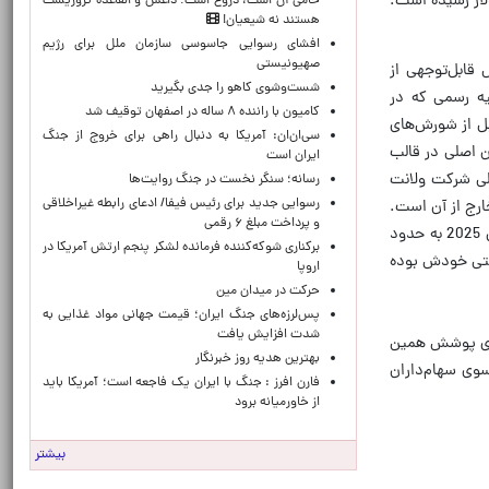
اشته، اما در همین مدت بدهی آن به سهام‌داران به 850 تا 900 میلیون دلار رسیده است.
حامی آن است، دروغ است؛ داعش و القاعده تروریست
هستند نه شیعیان!
افشای رسوایی جاسوسی سازمان ملل برای رژیم
صهیونیستی
 قابل‌توجهی از
شست‌وشوی کاهو را جدی بگیرید
نها اطلاعیه رسمی که در
کامیون با راننده ۸ ساله در اصفهان توقیف شد
ر این اطلاعیه که اندکی قبل از شورش‌های
سی‌ان‌ان: آمریکا به دنبال راهی برای خروج از جنگ
ی شرکت به سهام‌داران اصلی در قالب
ایران است
 صورت مالی شرکت ولانت
رسانه؛ سنگر نخست در جنگ روایت‌ها
رسوایی جدید برای رئیس فیفا/ ادعای رابطه غیراخلاقی
 و مابقی خارج از آن است.
و پرداخت مبلغ ۶ رقمی
براین اساس، اگر بدهی 825 میلیون دلاری را معادل 90 درصد از کل بدهی در نظر بگیریم، مجموع بدهی شرکت تا انتهای سال 2025 به حدود
برکناری شوکه‌کننده فرمانده لشکر پنجم ارتش آمریکا در
کیتی خودش بوده
اروپا
حركت در ميدان مين
پس‌لرزه‌های جنگ ایران؛ قیمت جهانی مواد غذایی به
شدت افزایش یافت
ر شبکه ایران‌اینترنشنال) تخصیص 648 میلیون سهم برای پوشش همین
بهترین هدیه روز خبرنگار
وی سهام‌داران
فارن افرز : جنگ با ایران یک فاجعه است؛ آمریکا باید
از خاورمیانه برود
بیشتر