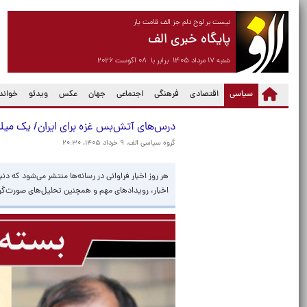
نیست بر لوح دلم جز الف قامت یار
پایگاه خبری الف
شنبه ۱۷ مرداد ۱۴۰۵ برابر با ۰۸ آگوست ۲۰۲۶
(current)
سیاسی
اقتصادی
فرهنگی
اجتماعی
جهان
عکس
ویدئو
خواندن
درس‌های آتش‌بس غزه برای ایران/ یک‌ میلیار
گروه سیاسی الف،
۹ خرداد ۱۴۰۵، ۲۰:۳۰
هر روز اخبار فراوانی در رسانه‌ها منتشر می‌شود که دن
اخبار، رویدادهای مهم و همچنین تحلیل‌های صورت‌گرفته