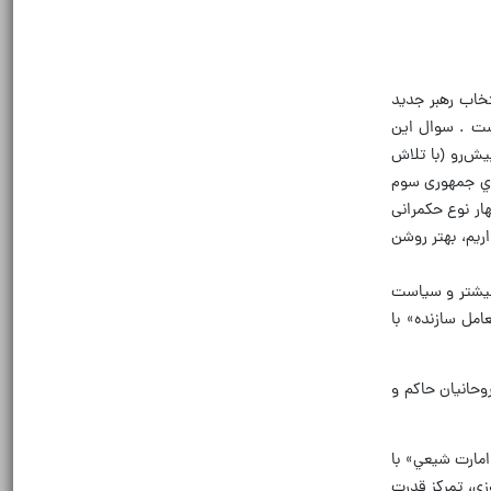
تخاب رهبر جديد
ست . سوال اين
ش‌رو (با تلاش
اي جمهوری سوم
ار نوع حكمرانی
ريم، بهتر روشن
بيشتر و سياست
امل سازنده» با
وحانيان حاكم و
امارت شيعي» با
زی، تمركز قدرت