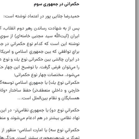
حکمرانی در جمهوری سوم
حمیدرضا جلایی پور در اعتماد نوشته است:
پس از به شهادت رساندن رهبر دوم انقلاب، آيت
ايران (آيت‌الله سيد مجتبی خامنه‌ای) از 
نوشته اين است كه كدام نوع حكمراني در جم
براي توافقي كه بين جمهوري اسلامي و امريك
در ايران چالشی بين حكمرانی نوع يك و نوع 
را مي‌توان فرض گرفت. با توضيح اين چهار ح
مي‌شود. مختصات چهار نوع حكمرانی؛
حكمرانی نوع يك) يا جمهوري اسلامي توسعه‌گ
خارجي و داخلي منعطف‌تر) حفظ ساختار «ولايت
همسايگان و نظام بين‌الملل است...
حكمراني نوع دو) يا جمهوري نظامي‌تر- در اين
نهاد نظامي بيشتر در هم ادغام مي‌شوند و من
حكمراني نوع سه) يا امارت اسلامي- منظور از
تمركز بر شريعت‌محوري بيشتر است. ويژگي‌هاي