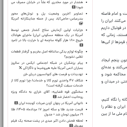
هشدار در مورد مخدری که علناً در خیابان مصرف می
شود!
ت و امام فاصله
تصاویر آخرین وضعیت پل و تونل‌های محور
بندرعباس–حاجی‌آباد پس از حمله جنایتکارانه آمریکا
ی‌کنند ایران را
ر فوتبال داریم
جزئیات اولین آزمایش سلاح کشتار جمعی توسط
تند، زمانی که
آمریکا در یک منطقه مسکونی ایران| ماجرای هولناک
خروج ۱۸۰ هزار گلوله ساچمه ای با حرارت بالا در لامرد
رمزها از آبی‌ها
چگونه لوازم یدکی سانتافه اصل بخریم و گرفتار قطعات
تقلبی نشویم؟
ون پنجم ایجاد
پیام پزشکیان در شبکه اجتماعی ایکس در سالروز
‌کنند و عده‌ای
بمباران اتمی آمریکا علیه هیروشیما و ناگازاکی
د محاکمه شود و
تهدیدات و فرصت های کنوانسیون دریای خزر
شکاف ۴۷ واحدی تورم کالا و خدمات/ چرا تورم کالا از
حتی در میدان و
خدمات سبقت گرفته است؟
سخنگوی قوه قضاییه: آقای خرازی به دادگاه ویژه
روحانیت احضار شد
ه را نگاه کنیم،
ناتوانی آمریکا در پنهان کردن ضربات کوبنده ایران
ار می‌کند و می‌خواهد حکومت ایران و نظام را
قیمت جدید طلا و سکه امروز ۱۷ مردادماه ۱۴۰۵/ طلا
 ملی ما از بین
۱۹ میلیون تومان شد + جدول
لحظه‌ فحش دادن اکبر عبدی در پشت صحنه یک فیلم
معروف