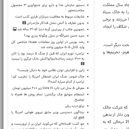
جاه سال مملکت
دستور سازمان غذا و دارو برای جمع‌آوری ۳ محصول
سلامت‌محور
ا به خاک سیاه
شایعات مربوط به معافیت سربازان فراری کذب است
می‌زنند و برخی
بدون تعارف با آتش نشان فداکار مازندرانی
 شکاف را ایجاد
تصویری جالب از پیرترین گربه دنیا که ۳۱ ساله شد
سید حسن نصرالله در منزل چگونه پدری بود؟
رشد بورس در اولین روز معاملات هفته/ شاخص کل
ک بحث دیگر است.
وارد کانال ۵.۵ میلیون واحد شد
مز، تحریم‌ها و
ترامپ: تورم ایران که قبل از جنگ ۵ درصد بود را الان
به ۳۰۰ درصد رسانده‌ایم!/واکنش بانک مرکزی را ببینید
ژاپن با افزایش توان نظامی خود به دنبال چیست؟
چاک شومر: جنگ ایران اشتغال آمریکا را تخریب کرد؛
ترامپ از کدام سیاره آمده؟!
معرفی ۵ مدل لپ تاپ Core i۷ زیر ۲۰۰ میلیون تومان
استعلام سوابق چک برگشتی؛ تمام روش ها همراه با
توضیح
یراق درب ریلی
ای گذشته خبر قابل‌تأملی در روزنامه فایننشال‌تایمز منتشر شد. خبر این بود که شرکت «ولنت مدیا» (Volant Media) که شرکت مالک
پنتاگون دسترسی وزیر سابق نیروی هوایی آمریکا را
است، قبل از شورش‌های دی‌ماه 1404 در ایران مبلغ 650 میلیون پوند معادل حدود 825 میلیون دلار از بدهی
قطع کرد
خود را در قالب واگذاری سهام، تسویه کرده است. ... شرکت مالک این شبکه تروریستی از ابتدای فعالیت خود در سال 2017 درحالی که به
جو کنت: افسانه‌ای که می‌گوید ایران پر از تروریست و