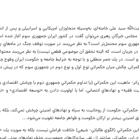
‌الله سيد علی خامنه‌ای، به‌وسيله متجاوزان امريكايي و اسراييلی و پس از ان
سوي مجلس خبرگان رهبری مي‌توان گفت در كشور ايران جمهوری سوم آغاز شده ا
هوري سوم محتمل‌تر است؟ به نظر مي‌رسد در صورت توقف جنگ در ماه‌هاي پي
ا در جريان است، كه البته تحقق آن موضوعي قطعي نيست) به نظر مي‌رسد محتو
دو است. در يك حصر منطقي و با توجه به شرايط جامعه و حكومت ايران وقوع چه
كمرانی چالش ميان حكمراني نوع اول و نوع دوم در جمهوري سوم كه در پيش دا
راتر- ماهيت اين حكمراني (يا تداوم حكمراني جمهوري دوم با چرخش اقتصادي 
 فقيه» و نهادهاي انتصابي، اما با اولويت‌ دادن به «توسعه اقتصادي» و «تع
 حكمراني، حكومت از روحانيت به سپاه و نهادهاي امنيتي چرخش نمي‌كند، بلكه ر
طق امنيتي بيشتر بر اركان حكومت و ظواهر جامعه تقويت مي‌شود...
 اين حكمراني (الگوي طالباني- شيعي) خلافت فراملي نيست، بلكه به صورت يك «
 اين حكمراني عبارتند از: نفي سازوكارهای جمهوريت، حذف نهادهای مدني امرو