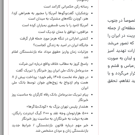
(ادنوک)
رسانه رکن حکمرانی کارآمد است
پزشکیان: گفت‌وگوها آمریکا را مجبور به همراهی کرد/
هنر، آوردن نگاه‌های مشترک به میدان است
خصوصاً در جنوب
آمریکا لامرد را با بمب فسفری بمباران کرده است
طقه‌ای از جمله
عراقچی: توافق با عمان نزدیک است
ریت در ایران را
کشتی اماراتی در تنگه هرمز مورد حمله قرار گرفت
 که تصور می‌شد
جایگاه ایران در امید به زندگی کجاست؟
ات تهدید آمیز
جزئیات زمان واریز حقوق مرداد ماه بازنشستگان اعلام
شد
 لبنان به صورت
پاسخ کروز به مطالب خلاف واقع درباره این شرکت
درعباس و قشم و
مدیرعامل بانک ملی ایران روز خبرنگار را تبریک گفت
ر می‌گردد و با
در چهار ماه نخست ۱۴۰۵ رقم خورد؛ پرداخت بیش از ۸
د تفاهم، تحقق
همت وام ازدواج به زوج‌های جوان توسط بانک ملی
ایران
پیام تبریک مدیرعامل بانک رفاه کارگران به مناسبت روز
خبرنگار
هشدار پلیس تهران بزرگ به «کودک‌بلاگرها»
۵۰۰ هزارتومان وجه نقد و ۲۰۰ گیگ اینترنت رایگان،
هدیه دولت به خبرنگاران به مناسبت روز خبرنگار
خبر مهم درباره قانون بازنشستگی / شرایط جدید
بازنشستگی زنان و مردان مشخص شد