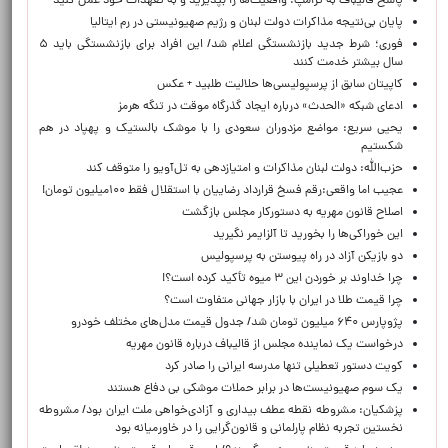
پاسخ قالیباف به ترامپ: واقعیت‌ها را بپذیرید و به تعهدات خود عمل کنید
پایان بی‌نتیجه مذاکرات دولت لبنان و رژیم صهیونیستی در رم ایتالیا
فوری؛ شرط جدید بازنشستگی اعلام شد/ این افراد برای بازنشستگی باید ۵
سال بیشتر خدمت کنند
کاپیتان سابق از پرسپولیسی‌ها حلالیت طلبید + عکس
ادعای شبکه «الحدث» درباره ایجاد گذرگاه موقت در تنگه هرمز
یحیی سریع: مواضع مزدوران سعودی را با موشک بالستیک و پهپاد در هم
شکستیم
حزب‌الله: دولت لبنان مذاکرات و امتیازدهی به تل‌آویو را متوقف کند
عجیب اما واقعی:رقم فسخ قرارداد رضاییان با استقلال فقط ۱۰۰میلیون تومان!
اصلاح قانون مهریه به دستورکار مجلس بازگشت
این خوراکی‌ها را بخورید تا آلزایمر نگیرید
دو بازیکن آزاد در راه پیوستن به پرسپولیس
چرا خداوند بر خوردن این ۳ میوه تأکید کرده است؟!
چرا قیمت طلا در ایران با بازار جهانی متفاوت است؟
پژوپارس ۶۴۰ میلیون تومان شد/ جدول قیمت مدل‌های مختلف خودرو
درخواست یک نماینده مجلس از قالیباف درباره قانون مهریه
کویت دستور تعطیلی تنها مدرسه ایرانی را صادر کرد
یک‌ سوم صهیونیست‌ها در برابر حملات موشکی بی دفاع هستند
پزشکیان: مشروطه نقطه عطف بیداری و آزادی‌خواهی ملت ایران بود/ مشروطه
نخستین تجربه نظام پارلمانی و قانون‌گرایی را در خاورمیانه بود