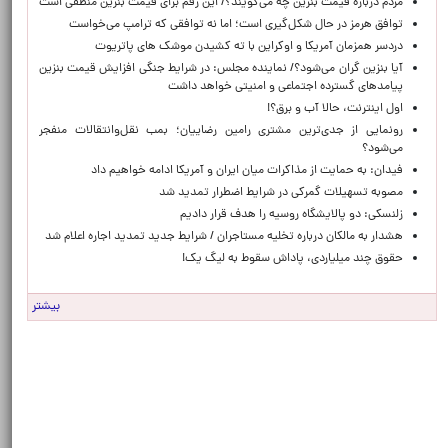
مردم درباره قیمت بنزین چه می‌گویند؟/ این رقم برای قیمت بنزین منطقی است
توافق هرمز در حال شکل‌گیری است؛ اما نه توافقی که ترامپ می‌خواست
دردسر همزمان آمریکا و اوکراین با ته کشیدن موشک های پاتریوت
آیا بنزین گران می‌شود؟/ نماینده مجلس: در شرایط جنگی افزایش قیمت بنزین
پیامدهای گسترده اجتماعی و امنیتی خواهد داشت
اول اینترنت، حالا آب و برق؟!
رونمایی از جدی‌ترین مشتری رامین رضاییان؛ بمب نقل‌وانتقالات منفجر
می‌شود؟
فیدان: به حمایت از مذاکرات میان ایران و آمریکا ادامه خواهیم داد
مصوبه تسهیلات گمرکی در شرایط اضطرار تمدید شد
زلنسکی: دو پالایشگاه روسیه را هدف قرار دادیم
هشدار به مالکان درباره تخلیه مستاجران / شرایط جدید تمدید اجاره اعلام شد
حقوق چند میلیاردی، پاداش سقوط به لیگ یک!
بیشتر