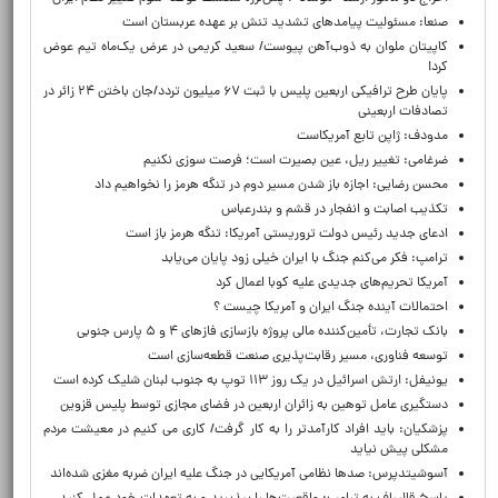
صنعا: مسئولیت پیامدهای تشدید تنش بر عهده عربستان است
کاپیتان ملوان به ذوب‌آهن پیوست/ سعید کریمی در عرض یک‌ماه تیم عوض
کرد!
پایان طرح ترافیکی اربعین پلیس با ثبت ۶۷ میلیون تردد/جان باختن ۲۴ زائر در
تصادفات اربعینی
مدودف: ژاپن تابع آمریکاست
ضرغامی: تغییر ریل، عین بصیرت است؛ فرصت سوزی نکنیم
محسن رضایی: اجازه باز شدن مسیر دوم در تنگه هرمز را نخواهیم داد
تکذیب اصابت و انفجار در قشم و بندرعباس
ادعای جدید رئیس دولت تروریستی آمریکا: تنگه هرمز باز است
ترامپ: فکر می‌کنم جنگ با ایران خیلی زود پایان می‌یابد
آمریکا تحریم‌های جدیدی علیه کوبا اعمال کرد
احتمالات آینده جنگ ایران و آمریکا چیست ؟
بانک تجارت، تأمین‌کننده مالی پروژه بازسازی فازهای ۴ و ۵ پارس جنوبی
توسعه فناوری، مسیر رقابت‌پذیری صنعت قطعه‌سازی است
یونیفل: ارتش اسرائیل در یک روز ۱۱۳ توپ به جنوب لبنان شلیک کرده است
دستگیری عامل توهین به زائران اربعین در فضای مجازی توسط پلیس قزوین
پزشکیان: باید افراد کارآمدتر را به کار گرفت/ کاری می کنیم در معیشت مردم
مشکلی پیش نیاید
آسوشیتدپرس: صدها نظامی آمریکایی در جنگ علیه ایران ضربه مغزی شده‌اند