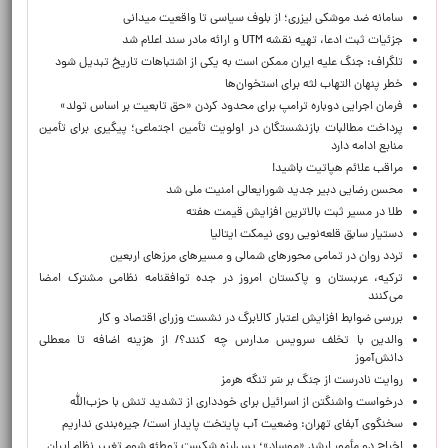
سامانه ضد موشکی لیزری؛ از بلوف سیاسی تا واقعیت میدانی
جزئیات ثبت ادعا، تهیه نقشه UTM و ارائه مادر سند اعلام شد
تلگراف: جنگ علیه ایران ممکن است به یکی از اشتباهات تاریخ تبدیل شود
خطر پنهان التهاب لثه برای استخوان‌ها
فرمان اجرایی دوباره ترامپ برای محدود کردن «حق تابعیت بر اساس تولد»
پرداخت مطالبات بازنشستگان در اولویت تأمین اجتماعی؛ پیگیری برای تأمین
منابع ادامه دارد
مراقب علائم هپاتیت باشید!
محسن رضایی دبیر جدید شورایعالی امنیت ملی شد
طلا در مسیر ثبت بالاترین افزایش قیمت هفته
دستیار سابق قلعه‌نویی روی نیمکت ایتالیا
تردد روان در تمامی محورهای شمالی و مسیرهای مرزهای اربعین
ترکیه، عربستان و پاکستان امروز در جده توافقنامه نظامی مشترک امضا
می‌کنند
بررسی ضوابط افزایش اعتبار کالابرگ در نشست وزرای اقتصاد و کار
والدین با تخلف سرویس مدارس چه کنند؟/ از هزینه اضافه تا معطلی
دانش‌آموز
روایت نادرست از جنگ بر سَر تنگه هرمز
درخواست واشنگتن از اسرائیل برای خودداری از تشدید تنش با حزب‌الله
سخنگوی آبفای تهران: وضعیت آب پایتخت پایدار است/ جیره‌بندی نداریم
اخراج دو مأمور ارشد «موساد»؛ پس‌لرزه شکست توطئه شوم تغییر نظام ایران