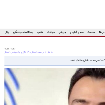
ی‌ها
سلامت
علم و فناوری
ورزشی
حوادث
کتاب
یادداشت بینندگان
بازار
4050311063
۸ نظر، ۰ در صف انتشار و ۳ تکراری یا غیرقابل انتشار