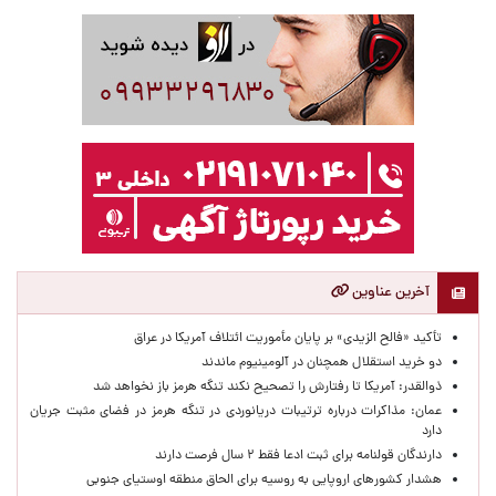
آخرین عناوین
تأکید «فالح الزیدی» بر پایان مأموریت ائتلاف آمریکا در عراق
دو خرید استقلال همچنان در آلومینیوم ماندند
ذوالقدر: آمریکا تا رفتارش را تصحیح نکند تنگه هرمز باز نخواهد شد
عمان: مذاکرات درباره ترتیبات دریانوردی در تنگه هرمز در فضای مثبت جریان
دارد
دارندگان قولنامه برای ثبت ادعا فقط ۲ سال فرصت دارند
هشدار کشورهای اروپایی به روسیه برای الحاق منطقه اوستیای جنوبی