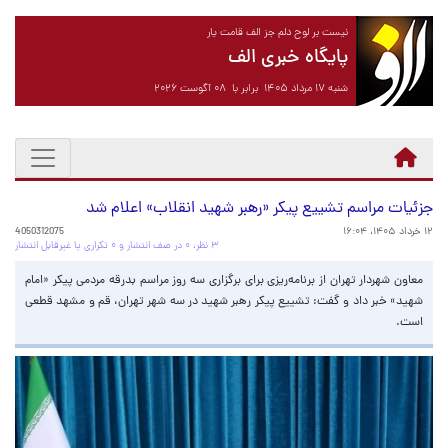
نیست بر لوح دلم جز الف قامت یار
پایگاه خبری الف
شنبه ۱۷ مرداد ۱۴۰۵ برابر با ۰۸ آگوست ۲۰۲۶
جزئیات مراسم تشییع پیکر «رهبر شهید انقلاب» اعلام شد
۱۲ خرداد ۱۴۰۵، ۱۶:۰۴
4050312075
۳ نظر، ۰ در صف انتشار و ۰ تکراری یا غیرقابل انتشار
معاون شهردار تهران از برنامه‌ریزی برای برگزاری سه روز مراسم بدرقه مردمی پیکر «امام
شهید» خبر داد و گفت: تشییع پیکر رهبر شهید در سه شهر تهران، قم و مشهد قطعی
است.