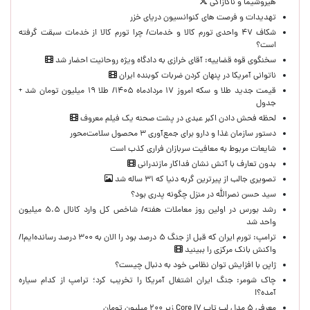
هیروشیما و ناگازاکی
تهدیدات و فرصت های کنوانسیون دریای خزر
شکاف ۴۷ واحدی تورم کالا و خدمات/ چرا تورم کالا از خدمات سبقت گرفته
است؟
سخنگوی قوه قضاییه: آقای خرازی به دادگاه ویژه روحانیت احضار شد
ناتوانی آمریکا در پنهان کردن ضربات کوبنده ایران
قیمت جدید طلا و سکه امروز ۱۷ مردادماه ۱۴۰۵/ طلا ۱۹ میلیون تومان شد +
جدول
لحظه‌ فحش دادن اکبر عبدی در پشت صحنه یک فیلم معروف
دستور سازمان غذا و دارو برای جمع‌آوری ۳ محصول سلامت‌محور
شایعات مربوط به معافیت سربازان فراری کذب است
بدون تعارف با آتش نشان فداکار مازندرانی
تصویری جالب از پیرترین گربه دنیا که ۳۱ ساله شد
سید حسن نصرالله در منزل چگونه پدری بود؟
رشد بورس در اولین روز معاملات هفته/ شاخص کل وارد کانال ۵.۵ میلیون
واحد شد
ترامپ: تورم ایران که قبل از جنگ ۵ درصد بود را الان به ۳۰۰ درصد رسانده‌ایم!/
واکنش بانک مرکزی را ببینید
ژاپن با افزایش توان نظامی خود به دنبال چیست؟
چاک شومر: جنگ ایران اشتغال آمریکا را تخریب کرد؛ ترامپ از کدام سیاره
آمده؟!
معرفی ۵ مدل لپ تاپ Core i۷ زیر ۲۰۰ میلیون تومان