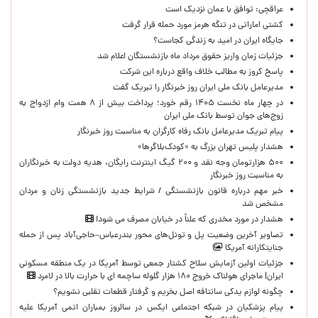
عراقچی: توافق با عمان نزدیک است
کشتی اماراتی در تنگه هرمز مورد حمله قرار گرفت
جایگاه ایران در امید به زندگی کجاست؟
جزئیات زمان واریز حقوق مرداد ماه بازنشستگان اعلام شد
پاسخ کروز به مطالب خلاف واقع درباره این شرکت
مدیرعامل بانک ملی ایران روز خبرنگار را تبریک گفت
در چهار ماه نخست ۱۴۰۵ رقم خورد؛ پرداخت بیش از ۸ همت وام ازدواج به
زوج‌های جوان توسط بانک ملی ایران
پیام تبریک مدیرعامل بانک رفاه کارگران به مناسبت روز خبرنگار
هشدار پلیس تهران بزرگ به «کودک‌بلاگرها»
۵۰۰ هزارتومان وجه نقد و ۲۰۰ گیگ اینترنت رایگان، هدیه دولت به خبرنگاران
به مناسبت روز خبرنگار
خبر مهم درباره قانون بازنشستگی / شرایط جدید بازنشستگی زنان و مردان
مشخص شد
هشدار در مورد مخدری که علناً در خیابان مصرف می شود!
تصاویر آخرین وضعیت پل و تونل‌های محور بندرعباس–حاجی‌آباد پس از حمله
جنایتکارانه آمریکا
جزئیات اولین آزمایش سلاح کشتار جمعی توسط آمریکا در یک منطقه مسکونی
ایران| ماجرای هولناک خروج ۱۸۰ هزار گلوله ساچمه ای با حرارت بالا در لامرد
چگونه لوازم یدکی سانتافه اصل بخریم و گرفتار قطعات تقلبی نشویم؟
پیام پزشکیان در شبکه اجتماعی ایکس در سالروز بمباران اتمی آمریکا علیه