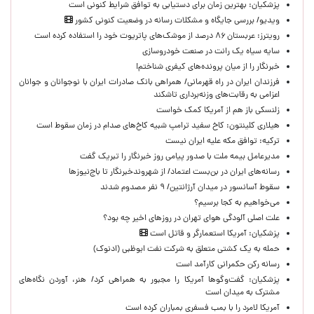
پزشکیان‌: بهترین زمان برای دستیابی به توافق شرایط کنونی است
ویدیو/ بررسی جایگاه و مشکلات رسانه در وضعیت کنونی کشور
رویترز: عربستان ۸۶ درصد از موشک‌های پاتریوت خود را استفاده کرده است
سایه سیاه یک رانت در صنعت خودروسازی
خبرنگار را از میان پرونده‌های کیفری شناختم!
​فرزندان ایران در راه قهرمانی/ همراهی بانک صادرات ایران با نوجوانان و جوانان
اعزامی به رقابت‌های وزنه‌برداری تاشکند
زلنسکی باز هم از آمریکا کمک خواست
هیلاری کلینتون: کاخ سفید ترامپ شبیه کاخ‌های صدام در زمان سقوط است
ترکیه: توافق مکه علیه ایران نیست
مدیرعامل بیمه ملت با صدور پیامی روز خبرنگار را تبریک گفت
رسانه‌های ایران در بن‌بست اعتماد/ از شهروندخبرنگار تا باج‌نیوزها
سقوط آسانسور در میدان آرژانتین/ ۹ نفر مصدوم شدند
می‌خواهیم به کجا برسیم؟
علت اصلی آلودگی هوای تهران در روزهای اخیر چه بود؟
پزشکیان: آمریکا استعمارگر و قاتل است
حمله به یک کشتی متعلق به شرکت نفت ابوظبی (ادنوک)
رسانه رکن حکمرانی کارآمد است
پزشکیان: گفت‌وگوها آمریکا را مجبور به همراهی کرد/ هنر، آوردن نگاه‌های
مشترک به میدان است
آمریکا لامرد را با بمب فسفری بمباران کرده است