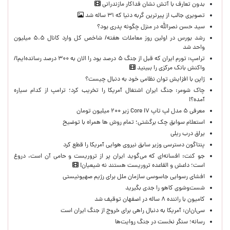
بدون تعارف با آتش نشان فداکار مازندرانی
تصویری جالب از پیرترین گربه دنیا که ۳۱ ساله شد
سید حسن نصرالله در منزل چگونه پدری بود؟
رشد بورس در اولین روز معاملات هفته/ شاخص کل وارد کانال ۵.۵ میلیون
واحد شد
ترامپ: تورم ایران که قبل از جنگ ۵ درصد بود را الان به ۳۰۰ درصد رسانده‌ایم!/
واکنش بانک مرکزی را ببینید
ژاپن با افزایش توان نظامی خود به دنبال چیست؟
چاک شومر: جنگ ایران اشتغال آمریکا را تخریب کرد؛ ترامپ از کدام سیاره
آمده؟!
معرفی ۵ مدل لپ تاپ Core i۷ زیر ۲۰۰ میلیون تومان
استعلام سوابق چک برگشتی؛ تمام روش ها همراه با توضیح
یراق درب ریلی
پنتاگون دسترسی وزیر سابق نیروی هوایی آمریکا را قطع کرد
جو کنت: افسانه‌ای که می‌گوید ایران پر از تروریست و حامی آن است، دروغ
است؛ داعش و القاعده تروریست هستند نه شیعیان!
افشای رسوایی جاسوسی سازمان ملل برای رژیم صهیونیستی
شست‌وشوی کاهو را جدی بگیرید
کامیون با راننده ۸ ساله در اصفهان توقیف شد
سی‌ان‌ان: آمریکا به دنبال راهی برای خروج از جنگ ایران است
رسانه؛ سنگر نخست در جنگ روایت‌ها