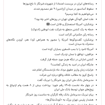
رسانه‌های ایران در بن‌بست اعتماد/ از شهروندخبرنگار تا باج‌نیوزها
سقوط آسانسور در میدان آرژانتین/ ۹ نفر مصدوم شدند
می‌خواهیم به کجا برسیم؟
علت اصلی آلودگی هوای تهران در روزهای اخیر چه بود؟
پزشکیان: آمریکا استعمارگر و قاتل است
حمله به یک کشتی متعلق به شرکت نفت ابوظبی (ادنوک)
رسانه رکن حکمرانی کارآمد است
پزشکیان: گفت‌وگوها آمریکا را مجبور به همراهی کرد/ هنر، آوردن نگاه‌های
مشترک به میدان است
آمریکا لامرد را با بمب فسفری بمباران کرده است
عراقچی: توافق با عمان نزدیک است
کشتی اماراتی در تنگه هرمز مورد حمله قرار گرفت
جایگاه ایران در امید به زندگی کجاست؟
جزئیات زمان واریز حقوق مرداد ماه بازنشستگان اعلام شد
پاسخ کروز به مطالب خلاف واقع درباره این شرکت
مدیرعامل بانک ملی ایران روز خبرنگار را تبریک گفت
در چهار ماه نخست ۱۴۰۵ رقم خورد؛ پرداخت بیش از ۸ همت وام ازدواج به
زوج‌های جوان توسط بانک ملی ایران
پیام تبریک مدیرعامل بانک رفاه کارگران به مناسبت روز خبرنگار
هشدار پلیس تهران بزرگ به «کودک‌بلاگرها»