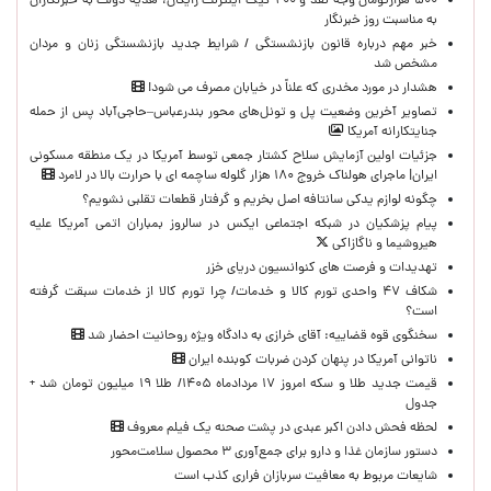
۵۰۰ هزارتومان وجه نقد و ۲۰۰ گیگ اینترنت رایگان، هدیه دولت به خبرنگاران
به مناسبت روز خبرنگار
خبر مهم درباره قانون بازنشستگی / شرایط جدید بازنشستگی زنان و مردان
مشخص شد
هشدار در مورد مخدری که علناً در خیابان مصرف می شود!
تصاویر آخرین وضعیت پل و تونل‌های محور بندرعباس–حاجی‌آباد پس از حمله
جنایتکارانه آمریکا
جزئیات اولین آزمایش سلاح کشتار جمعی توسط آمریکا در یک منطقه مسکونی
ایران| ماجرای هولناک خروج ۱۸۰ هزار گلوله ساچمه ای با حرارت بالا در لامرد
چگونه لوازم یدکی سانتافه اصل بخریم و گرفتار قطعات تقلبی نشویم؟
پیام پزشکیان در شبکه اجتماعی ایکس در سالروز بمباران اتمی آمریکا علیه
هیروشیما و ناگازاکی
تهدیدات و فرصت های کنوانسیون دریای خزر
شکاف ۴۷ واحدی تورم کالا و خدمات/ چرا تورم کالا از خدمات سبقت گرفته
است؟
سخنگوی قوه قضاییه: آقای خرازی به دادگاه ویژه روحانیت احضار شد
ناتوانی آمریکا در پنهان کردن ضربات کوبنده ایران
قیمت جدید طلا و سکه امروز ۱۷ مردادماه ۱۴۰۵/ طلا ۱۹ میلیون تومان شد +
جدول
لحظه‌ فحش دادن اکبر عبدی در پشت صحنه یک فیلم معروف
دستور سازمان غذا و دارو برای جمع‌آوری ۳ محصول سلامت‌محور
شایعات مربوط به معافیت سربازان فراری کذب است