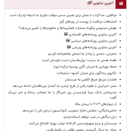
آخرین عناوین
عراقچی: مذاکرات با عمان برای تعیین مسیر موقت تقریبا به نتیجه نزدیک است
اشتباهات مراقبت از پوست در روزهای گرم
هوش مصنوعی چگونه عملیات فضاپیماها و ماهواره‌ها را تغییر می‌دهد؟
آخرین عناوین روزنامه‌های اقتصادی
آخرین عناوین روزنامه‌های سیاسی
آخرین عناوین روزنامه‌های ورزشی
حضرتی: دشمن را وادار به امضای تفاهم‌نامه کردیم
طعنه همتی به بسنت؛ پول‌هایمان دست خودمان است
حمله پهپادی به شریان گازی روسیه-ترکیه-اروپا
تکاپوی پنتاگون برای جبران کمبود تسلیحات
هشدار صریح شیخ الکعبی به عربستان
مصر: اسراییل با طفره رفتن از طرح ترامپ به کشتار غیرنظامیان ادامه می‌دهد
مدیرعامل بانک سپه فرارسیدن روز خبرنگار را به اصحاب رسانه و خبر تبریک
گفت
از دیوارهای ۲۰۱۹ تا پیمان مکه
حاجی‌دلیگانی: مجلس اجازه تصویب کنوانسیون دریای خزر را نمی‌دهد
دبل درگاهی در شب توقف استانداردلیژ
صربستان و رژیم صهیونیستی کارخانه تولید پهپاد افتتاح می‌کنند
یونان به دنبال گسترش حضور نظامی در خلیج فارس