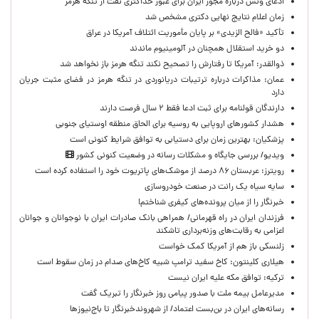
ادعای ونس درباره مجوز ایران برای عبور حداکثری نفت از تنگه هرمز
زمان اعلام نتایج نهایی دکتری مشخص شد
تأکید «فالح الزیدی» بر پایان مأموریت ائتلاف آمریکا در عراق
دو خرید استقلال همچنان در آلومینیوم ماندند
ذوالقدر: آمریکا تا رفتارش را تصحیح نکند تنگه هرمز باز نخواهد شد
عمان: مذاکرات درباره ترتیبات دریانوردی در تنگه هرمز در فضای مثبت جریان
دارد
دارندگان قولنامه برای ثبت ادعا فقط ۲ سال فرصت دارند
هشدار کشورهای اروپایی به روسیه برای الحاق منطقه اوستیای جنوبی
پزشکیان‌: بهترین زمان برای دستیابی به توافق شرایط کنونی است
ویدیو/ بررسی جایگاه و مشکلات رسانه در وضعیت کنونی کشور
رویترز: عربستان ۸۶ درصد از موشک‌های پاتریوت خود را استفاده کرده است
سایه سیاه یک رانت در صنعت خودروسازی
خبرنگار را از میان پرونده‌های کیفری شناختم!
​فرزندان ایران در راه قهرمانی/ همراهی بانک صادرات ایران با نوجوانان و جوانان
اعزامی به رقابت‌های وزنه‌برداری تاشکند
زلنسکی باز هم از آمریکا کمک خواست
هیلاری کلینتون: کاخ سفید ترامپ شبیه کاخ‌های صدام در زمان سقوط است
ترکیه: توافق مکه علیه ایران نیست
مدیرعامل بیمه ملت با صدور پیامی روز خبرنگار را تبریک گفت
رسانه‌های ایران در بن‌بست اعتماد/ از شهروندخبرنگار تا باج‌نیوزها