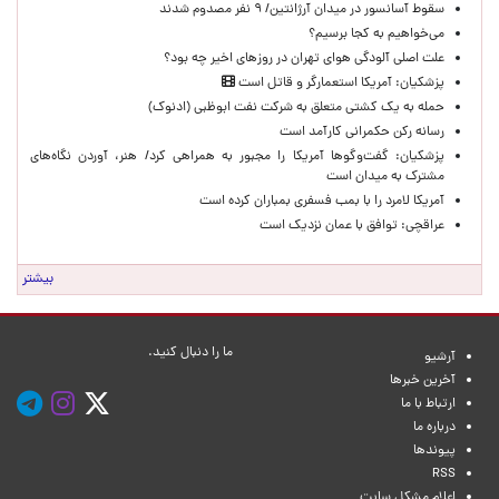
سقوط آسانسور در میدان آرژانتین/ ۹ نفر مصدوم شدند
می‌خواهیم به کجا برسیم؟
علت اصلی آلودگی هوای تهران در روزهای اخیر چه بود؟
پزشکیان: آمریکا استعمارگر و قاتل است
حمله به یک کشتی متعلق به شرکت نفت ابوظبی (ادنوک)
رسانه رکن حکمرانی کارآمد است
پزشکیان: گفت‌وگوها آمریکا را مجبور به همراهی کرد/ هنر، آوردن نگاه‌های
مشترک به میدان است
آمریکا لامرد را با بمب فسفری بمباران کرده است
عراقچی: توافق با عمان نزدیک است
بیشتر
ما را دنبال کنید.
آرشیو
آخرین خبرها
ارتباط با ما
درباره ما
پیوندها
RSS
اعلام مشکل سایت