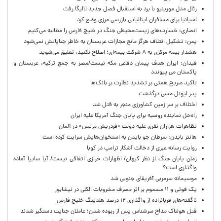
رئال مدل مورینیو با برد به استقبال فصل جدید لالیگا رفت
اسپانیا برای مسافران ایتالیایی بازرسی مرزی وضع کرد
انصاری: خسارت‌های زیست‌محیطی جنگ در خلیج فارس را مطالبه‌ می‌کنیم
یمن: تشکیل ائتلاف هرگز مانع مجازات عربستان به خاطر جنایاتش نمی‌شود
هشدار بیمه مرکزی به ۸ شرکت بیمه‌ای؛ اصلاح نکنید، تعلیق می‌شوید
فیدان: ایران هدف پیمان دفاعی مکه نیست/مصر به جمع ترکیه، عربستان و
پاکستان می پیوندد
تاکید صریح همتی بر تشدید نظارت بر بانک‌ها
پدر لیونل مسی درگذشت
اختلاف بر سر زمین کشاورزی منجر به قتل شد
راه‌حل نماینده روسیه برای پایان جنگ آمریکا علیه ایران
تظاهرات هزاران نفری علیه دولت «فردریش مرتس» در آلمان
هانتر بایدن: سرطان جو بایدن به استخوان‌هایش سرایت کرده است
روایت رسانه عبری از دخالت آشکار ترامپ در کوبا
زمان پایان جنگ از نظر کیهان/ اظهارات خرازی اتفاقی نیست/ آیا سایپا آماده
واگذاری است؟
موسیمانه سرمربی آفریقای جنوبی شد
یک فوتی و ۱۱ مسموم بر اثر مصرف مشروبات الکلی در نیشابور
ناگفته‌های قربانزاده از واگذاری ۱۲ درصد هلدینگ خلیج فارس
قتل هولناک مداح سرشناس پس از ربوده شدن؛ عاملان جنایت دستگیر شدند