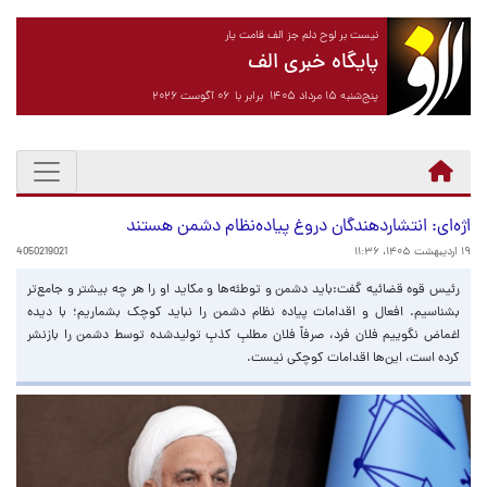
نیست بر لوح دلم جز الف قامت یار
پایگاه خبری الف
پنج‌شنبه ۱۵ مرداد ۱۴۰۵ برابر با ۰۶ آگوست ۲۰۲۶
اژه‌ای: انتشاردهندگان دروغ پیاده‌نظام دشمن هستند
۱۹ اردیبهشت ۱۴۰۵، ۱۱:۳۶
4050219021
رئیس قوه قضائیه گفت:باید دشمن و توطئه‌ها و مکاید او را هر چه بیشتر و جامع‌تر
بشناسیم. افعال و اقدامات پیاده نظام دشمن را نباید کوچک بشماریم؛ با دیده
اغماض نگوییم فلان فرد، صرفاً فلان مطلبِ کذبِ تولیدشده توسط دشمن را بازنشر
کرده است، این‌ها اقدامات کوچکی نیست.