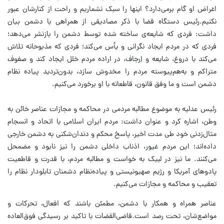
اغراض او گام برمی‌دارد؟ اینها را سبک نشماریم و راحت از کنارشان عبور
نکنیم.رئیس دستگاه قضا با ذکر مصادیقی از همراهی با دشمن بیان
داشت: فردی که شایعه‌ی ساخته شده توسط دشمن را بازنشر می‌دهد؛
فردی که در مردم ایجاد نگرانی و یأس می‌کند؛ فردی که مذبوحانه تلاش
می‌کند با دروغ، شایعه و اِرجاف، در اراده مردم خلل ایجاد کند و صفوف
متراکم و به‌هم‌پیوسته مردم را مخدوش سازد، بدون‌تردید پیاده نظام
دشمن است و ما وفق قانون، قاطعانه با او برخورد می‌کنیم.
رئیس عدلیه به موضوع مطالبه مردمی در محاکمه و مجازات عناصر خائن به
وطن، اشاره کرد و عنوان داشت: مردم ایران اسلامی با اتحاد و انسجام
مثال‌زدنی خود طی مدت اخیر، پاسخ محکم و دندان‌شکنی به دشمن خارجی
داده‌اند؛ این مردم غیور، اذناب داخلی دشمن را نیز نابود و مضمحل
می‌کنند. ما نیز در لبیک به خواست و مطالبه مردم، با قدرت و قاطعیت
پادو‌های آمریکا و رژیم صهیونیستی و پیاده‌نظام دشمنان تابلودار نظام را
تعقیب و محاکمه و مجازات می‌کنیم.
عناصر همراه و همکار با دشمن، مطمئن باشند که افعال، تحرکات و
مواضع‌شان، تحت رصد است.قاضی‌القضات با تاکید بر رسیدگی فوق‌العاده