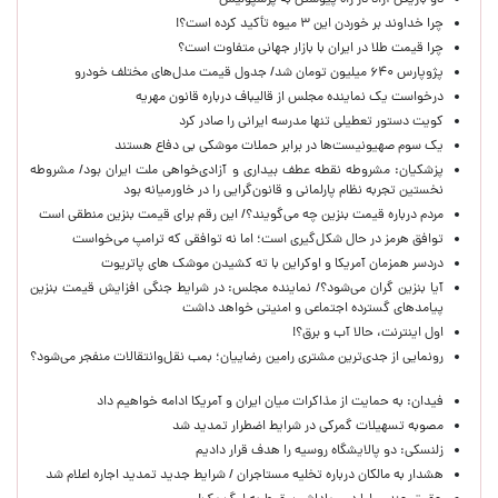
دو بازیکن آزاد در راه پیوستن به پرسپولیس
چرا خداوند بر خوردن این ۳ میوه تأکید کرده است؟!
چرا قیمت طلا در ایران با بازار جهانی متفاوت است؟
پژوپارس ۶۴۰ میلیون تومان شد/ جدول قیمت مدل‌های مختلف خودرو
درخواست یک نماینده مجلس از قالیباف درباره قانون مهریه
کویت دستور تعطیلی تنها مدرسه ایرانی را صادر کرد
یک‌ سوم صهیونیست‌ها در برابر حملات موشکی بی دفاع هستند
پزشکیان: مشروطه نقطه عطف بیداری و آزادی‌خواهی ملت ایران بود/ مشروطه
نخستین تجربه نظام پارلمانی و قانون‌گرایی را در خاورمیانه بود
مردم درباره قیمت بنزین چه می‌گویند؟/ این رقم برای قیمت بنزین منطقی است
توافق هرمز در حال شکل‌گیری است؛ اما نه توافقی که ترامپ می‌خواست
دردسر همزمان آمریکا و اوکراین با ته کشیدن موشک های پاتریوت
آیا بنزین گران می‌شود؟/ نماینده مجلس: در شرایط جنگی افزایش قیمت بنزین
پیامدهای گسترده اجتماعی و امنیتی خواهد داشت
اول اینترنت، حالا آب و برق؟!
رونمایی از جدی‌ترین مشتری رامین رضاییان؛ بمب نقل‌وانتقالات منفجر می‌شود؟
فیدان: به حمایت از مذاکرات میان ایران و آمریکا ادامه خواهیم داد
مصوبه تسهیلات گمرکی در شرایط اضطرار تمدید شد
زلنسکی: دو پالایشگاه روسیه را هدف قرار دادیم
هشدار به مالکان درباره تخلیه مستاجران / شرایط جدید تمدید اجاره اعلام شد