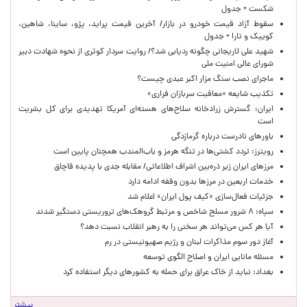
شکست + جدول
سقوط آزاد قیمت خودرو در بازار/ آخرین قیمت پراید، پژو، ساینا، شاهین،
کوییک و تارا + جدول
شهید علی لاریجانی چگونه ردیابی شد؟/ روایت سردار کوثری از نحوه شهادت دبیر
شورای عالی امنیت ملی
ماجرای نصب سنگ مزار اکبر عبدی چیست؟
تکذیب شایعه «معافیت سربازان فراری»
ایران: گسترش زرادخانه سلاح‌های هسته‌ای آمریکا تهدیدی برای کل بشریت
است
باورهای نادرست درباره گرمازدگی
رویترز: تردد کشتی‌ها در تنگه هرمز و باب‌المندب همچنان پایین است
مرزهای ایران زیر ذره‌بین اشراف اطلاعاتی/ مقابله جدی با پدیده قاچاق
خدمات اربعین در مرزها بدون وقفه ادامه دارد
جزئیات فعال‌سازی «کیف پول ایران» اعلام شد
سپاه: ۸ شرور مسلح شاخص و مرتبط گروهک‌های تروریستی دستگیر شدند
آیا هر کس می‌تواند هر سخنی را به رهبر انقلاب نسبت دهد؟
آغاز دور سوم مذاکرات لبنان و رژیم صهیونیستی در رم
مسئله مانایی ایران و اصلاح الگوی توسعه
بغداد: نباید از خاک عراق برای حمله به کشورهای دیگر استفاده کرد
بیشتر