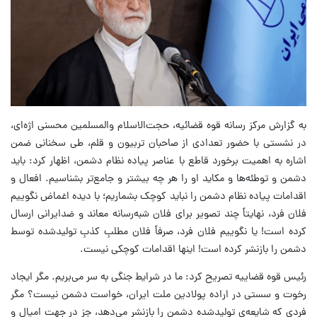
به گزارش مرکز رسانه قوه قضائیه، حجت‌الاسلام والمسلمین محسنی اژه‌ای،
در نشستی با حضور تعدادی از صاحبان تربیون و قلم، طی سخنانی ضمن
اشاره به اهمیت برخورد قاطع با عناصر پیاده نظام دشمن، اظهار کرد: باید
دشمن و توطئه‌ها و مکاید او را هر چه بیشتر و جامع‌تر بشناسیم. افعال و
اقدامات پیاده نظام دشمن را نباید کوچک بشماریم؛ با دیده اغماض نگوییم
فلان فرد، نهایتاً چند تصویر برای فلان شبه‌رسانه معاند و ضدایرانی ارسال
کرده است! یا نگوییم فلان فرد، صرفاً فلان مطلبِ کذبِ تولیدشده توسط
دشمن را بازنشر کرده است! اینها اقدامات کوچکی نیست.
رئیس قوه قضاییه تصریح کرد: ما در شرایط جنگی به سر می‌بریم. مگر ایجاد
رخوت و سستی در اراده پولادین ملت ایران، خواست دشمن نیست؟ مگر
فردی که شایعه‌ی تولیدشده دشمن را بازنشر می‌دهد، جز در جهت امیال و