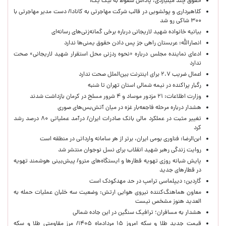
حقوق چند میلیاردی، پاداش سقوط به لیگ یک!
کلاهبرداری و پولشویی در قالب شرکت مهاجرتی به کانادا/ دست مدیر مهاجرتی با
۳۰۰ شاکی رو شد
بیانیه خانواده شهید لاریجانی درباره برخی گمانه‌زنی‌های رسانه‌ای
انصارالله: عربستان راهی جز پس دادن حقوق یمنی‌ها ندارد
ادعای نماینده مجلس درباره «نحوه ردزنی محل استقرار شهید لاریجانی» صحت
ندارد
اعمال ضریب ۲.۷ برای اینترنت بین‌الملل صحت ندارد
رگبار پراکنده در نیمه شمالی استان تهران تا شنبه
وزارت اطلاعات: ۲۱ مزدور موساد و ۴ شرور مسلح در کرمان بازداشت شدند
هشدار درباره مرحله فاجعه‌بار غزه در میان آتش‌بس‌های صوری
تغییر مثبت در عملکرد مالی بانک صادرات ایران/ درآمد عملیاتی ۸۰ درصد رشد
کرد
ابن‌الرضا: فناوری بومی ایران، برتر از هر سامانه وارداتی در منطقه است
روایت زندگی رهبر شهید انقلاب برای نسل نوجوان منتشر شد
پایش شبانه روزی تهویه قطارها و ایستگاه‌های مترو/ پیش‌بینی هوشمند تهویه
در قطارهای جدید
گاردین: دیپلماسی ترامپ در حد مهدکودک است
معاون هماهنگ‌کننده نیروی هوایی ارتش: وضعیت سه خلبان عملیات حمله به
العدید هنوز مشخص نیست
هشدار به مسافران؛ ترافیک سنگین در این جاده شمالی
قیمت جدید طلا و سکه امروز ۱۵ مردادماه ۱۴۰۵/ مرز مقاومتی طلا و سکه