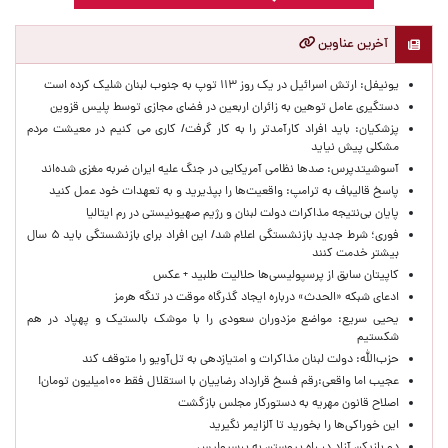
آخرین عناوین
یونیفل: ارتش اسرائیل در یک روز ۱۱۳ توپ به جنوب لبنان شلیک کرده است
دستگیری عامل توهین به زائران اربعین در فضای مجازی توسط پلیس قزوین
پزشکیان: باید افراد کارآمدتر را به کار گرفت/ کاری می کنیم در معیشت مردم
مشکلی پیش نیاید
آسوشیتدپرس: صدها نظامی آمریکایی در جنگ علیه ایران ضربه مغزی شده‌اند
پاسخ قالیباف به ترامپ: واقعیت‌ها را بپذیرید و به تعهدات خود عمل کنید
پایان بی‌نتیجه مذاکرات دولت لبنان و رژیم صهیونیستی در رم ایتالیا
فوری؛ شرط جدید بازنشستگی اعلام شد/ این افراد برای بازنشستگی باید ۵ سال
بیشتر خدمت کنند
کاپیتان سابق از پرسپولیسی‌ها حلالیت طلبید + عکس
ادعای شبکه «الحدث» درباره ایجاد گذرگاه موقت در تنگه هرمز
یحیی سریع: مواضع مزدوران سعودی را با موشک بالستیک و پهپاد در هم
شکستیم
حزب‌الله: دولت لبنان مذاکرات و امتیازدهی به تل‌آویو را متوقف کند
عجیب اما واقعی:رقم فسخ قرارداد رضاییان با استقلال فقط ۱۰۰میلیون تومان!
اصلاح قانون مهریه به دستورکار مجلس بازگشت
این خوراکی‌ها را بخورید تا آلزایمر نگیرید