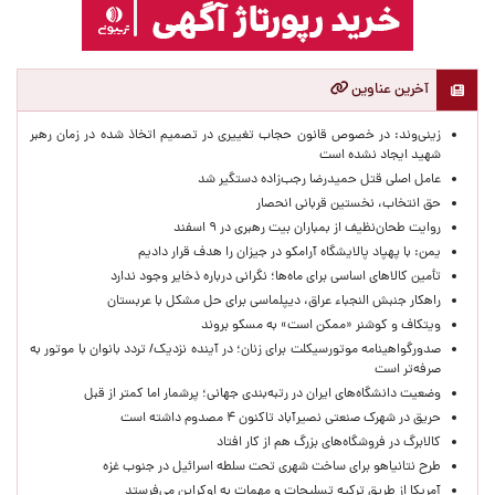
آخرین عناوین
زینی‌وند: در خصوص قانون حجاب تغییری در تصمیم اتخاذ شده در زمان رهبر
شهید ایجاد نشده است
عامل اصلی قتل حمیدرضا رجب‌زاده دستگیر شد
حق انتخاب، نخستین قربانی انحصار
روایت طحان‌نظیف از بمباران بیت رهبری در ۹ اسفند
یمن: با پهپاد پالایشگاه آرامکو در جیزان را هدف قرار دادیم
تأمین کالاهای اساسی برای ماه‌ها؛ نگرانی درباره ذخایر وجود ندارد
راهکار جنبش النجباء عراق، دیپلماسی برای حل مشکل با عربستان
ویتکاف و کوشنر «ممکن است» به مسکو بروند
صدورگواهینامه موتورسیکلت برای زنان؛ در آینده نزدیک/ تردد بانوان با موتور به‌
صرفه‌تر است
وضعیت دانشگاه‌های ایران در رتبه‌بندی جهانی؛ پرشمار اما کمتر از قبل
حریق در شهرک صنعتی نصیرآباد تاکنون ۴ مصدوم داشته است
کالابرگ در فروشگاه‌های بزرگ هم از کار افتاد
طرح نتانیاهو برای ساخت شهری تحت سلطه اسرائیل در جنوب غزه
آمریکا از طریق ترکیه تسلیحات و مهمات به اوکراین می‌فرستد