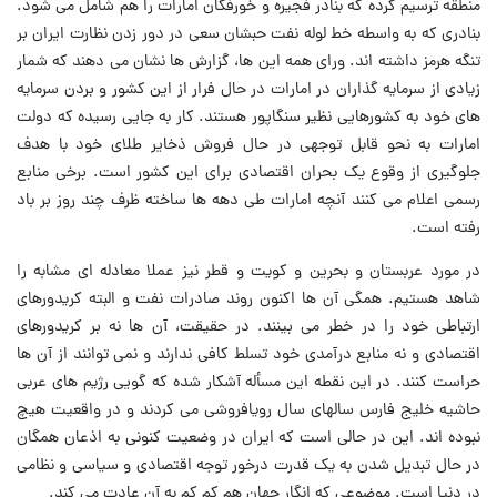
منطقه ترسیم کرده که بنادر فجیره و خورفکان امارات را هم شامل می شود.
بنادری که به واسطه خط لوله نفت حبشان سعی در دور زدن نظارت ایران بر
تنگه هرمز داشته اند. ورای همه این ها، گزارش ها نشان می دهند که شمار
زیادی از سرمایه گذاران در امارات در حال فرار از این کشور و بردن سرمایه
های خود به کشورهایی نظیر سنگاپور هستند. کار به جایی رسیده که دولت
امارات به نحو قابل توجهی در حال فروش ذخایر طلای خود با هدف
جلوگیری از وقوع یک بحران اقتصادی برای این کشور است. برخی منابع
رسمی اعلام می کنند آنچه امارات طی دهه ها ساخته ظرف چند روز بر باد
رفته است.
در مورد عربستان و بحرین و کویت و قطر نیز عملا معادله ای مشابه را
شاهد هستیم. همگی آن ها اکنون روند صادرات نفت و البته کریدورهای
ارتباطی خود را در خطر می بینند. در حقیقت، آن ها نه بر کریدورهای
اقتصادی و نه منابع درآمدی خود تسلط کافی ندارند و نمی توانند از آن ها
حراست کنند. در این نقطه این مسأله آشکار شده که گویی رژیم های عربی
حاشیه خلیج فارس سالهای سال رویافروشی می کردند و در واقعیت هیچ
نبوده اند. این در حالی است که ایران در وضعیت کنونی به اذعان همگان
در حال تبدیل شدن به یک قدرت درخور توجه اقتصادی و سیاسی و نظامی
در دنیا است. موضوعی که انگار جهان هم کم کم به آن عادت می کند.