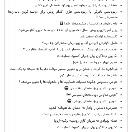
هشدار روسیه به ژاپن درباره تغییر رویکرد هسته‌ای این کشور
ارتودنسی نامرئی یا ارتودنسی فلزی؛ کدام روش برای مرتب کردن دندان‌ها
مناسب‌تر است؟
قله دماوند در تابستان سفیدپوش شد!
وزیر آموزش‌وپرورش: سال تحصیلی آینده ۱۰۰ درصد حضوری آغاز می‌شود
تاسیسات آرامکو منفجر شد
عامل افزایش قبوض آب و برق برخی مشترکان چه بود؟
اقتصاد در میدان جنگ؛ نسخه‌های تعدیل یا راهبرد اقتصاد مقاومتی؟
تکاپوی پنتاگون برای جبران کمبود تسلیحات
هوای تهران در وضعیت قابل‌قبول
عراقچی: مذاکرات با عمان برای تعیین مسیر موقت تقریبا به نتیجه نزدیک است
اشتباهات مراقبت از پوست در روزهای گرم
هوش مصنوعی چگونه عملیات فضاپیماها و ماهواره‌ها را تغییر می‌دهد؟
آخرین عناوین روزنامه‌های اقتصادی
آخرین عناوین روزنامه‌های سیاسی
آخرین عناوین روزنامه‌های ورزشی
حضرتی: دشمن را وادار به امضای تفاهم‌نامه کردیم
طعنه همتی به بسنت؛ پول‌هایمان دست خودمان است
حمله پهپادی به شریان گازی روسیه-ترکیه-اروپا
تکاپوی پنتاگون برای جبران کمبود تسلیحات