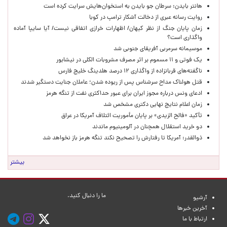
هانتر بایدن: سرطان جو بایدن به استخوان‌هایش سرایت کرده است
روایت رسانه عبری از دخالت آشکار ترامپ در کوبا
زمان پایان جنگ از نظر کیهان/ اظهارات خرازی اتفاقی نیست/ آیا سایپا آماده
واگذاری است؟
موسیمانه سرمربی آفریقای جنوبی شد
یک فوتی و ۱۱ مسموم بر اثر مصرف مشروبات الکلی در نیشابور
ناگفته‌های قربانزاده از واگذاری ۱۲ درصد هلدینگ خلیج فارس
قتل هولناک مداح سرشناس پس از ربوده شدن؛ عاملان جنایت دستگیر شدند
ادعای ونس درباره مجوز ایران برای عبور حداکثری نفت از تنگه هرمز
زمان اعلام نتایج نهایی دکتری مشخص شد
تأکید «فالح الزیدی» بر پایان مأموریت ائتلاف آمریکا در عراق
دو خرید استقلال همچنان در آلومینیوم ماندند
ذوالقدر: آمریکا تا رفتارش را تصحیح نکند تنگه هرمز باز نخواهد شد
بیشتر
ما را دنبال کنید.
آرشیو
آخرین خبرها
ارتباط با ما