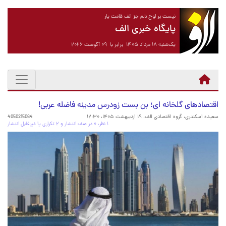
نیست بر لوح دلم جز الف قامت یار
پایگاه خبری الف
یک‌شنبه ۱۸ مرداد ۱۴۰۵ برابر با ۰۹ آگوست ۲۰۲۶
اقتصادهای گلخانه ای؛ بن بست زودرس مدینه فاضله عربی!
سعیده اسکندری، گروه اقتصادی الف،
۱۹ اردیبهشت ۱۴۰۵، ۱۲:۳۰
4050215064
۱ نظر، ۰ در صف انتشار و ۲ تکراری یا غیرقابل انتشار