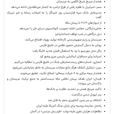
هشدار صریح شیخ الکعبی به عربستان
مصر: اسراییل با طفره رفتن از طرح ترامپ به کشتار غیرنظامیان ادامه می‌دهد
مدیرعامل بانک سپه فرارسیدن روز خبرنگار را به اصحاب رسانه و خبر تبریک
گفت
از دیوارهای ۲۰۱۹ تا پیمان مکه
حاجی‌دلیگانی: مجلس اجازه تصویب کنوانسیون دریای خزر را نمی‌دهد
دبل درگاهی در شب توقف استانداردلیژ
صربستان و رژیم صهیونیستی کارخانه تولید پهپاد افتتاح می‌کنند
یونان به دنبال گسترش حضور نظامی در خلیج فارس
رئال مدل مورینیو با برد به استقبال فصل جدید لالیگا رفت
اسپانیا برای مسافران ایتالیایی بازرسی مرزی وضع کرد
انصاری: خسارت‌های زیست‌محیطی جنگ در خلیج فارس را مطالبه‌ می‌کنیم
یمن: تشکیل ائتلاف هرگز مانع مجازات عربستان به خاطر جنایاتش نمی‌شود
هشدار بیمه مرکزی به ۸ شرکت بیمه‌ای؛ اصلاح نکنید، تعلیق می‌شوید
فیدان: ایران هدف پیمان دفاعی مکه نیست/مصر به جمع ترکیه، عربستان و
پاکستان می پیوندد
تاکید صریح همتی بر تشدید نظارت بر بانک‌ها
پدر لیونل مسی درگذشت
اختلاف بر سر زمین کشاورزی منجر به قتل شد
راه‌حل نماینده روسیه برای پایان جنگ آمریکا علیه ایران
تظاهرات هزاران نفری علیه دولت «فردریش مرتس» در آلمان