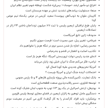
سخنگوی آبفای تهران: وضعیت آب پایتخت پایدار است/ جیره‌بندی نداریم
اخراج دو مأمور ارشد «موساد»؛ پس‌لرزه شکست توطئه شوم تغییر نظام ایران
صنعا: مسئولیت پیامدهای تشدید تنش بر عهده عربستان است
کاپیتان ملوان به ذوب‌آهن پیوست/ سعید کریمی در عرض یک‌ماه تیم عوض
کرد!
پایان طرح ترافیکی اربعین پلیس با ثبت ۶۷ میلیون تردد/جان باختن ۲۴ زائر در
تصادفات اربعینی
مدودف: ژاپن تابع آمریکاست
ضرغامی: تغییر ریل، عین بصیرت است؛ فرصت سوزی نکنیم
محسن رضایی: اجازه باز شدن مسیر دوم در تنگه هرمز را نخواهیم داد
تکذیب اصابت و انفجار در قشم و بندرعباس
ادعای جدید رئیس دولت تروریستی آمریکا: تنگه هرمز باز است
ترامپ: فکر می‌کنم جنگ با ایران خیلی زود پایان می‌یابد
آمریکا تحریم‌های جدیدی علیه کوبا اعمال کرد
احتمالات آینده جنگ ایران و آمریکا چیست ؟
بانک تجارت، تأمین‌کننده مالی پروژه بازسازی فازهای ۴ و ۵ پارس جنوبی
توسعه فناوری، مسیر رقابت‌پذیری صنعت قطعه‌سازی است
یونیفل: ارتش اسرائیل در یک روز ۱۱۳ توپ به جنوب لبنان شلیک کرده است
دستگیری عامل توهین به زائران اربعین در فضای مجازی توسط پلیس قزوین
پزشکیان: باید افراد کارآمدتر را به کار گرفت/ کاری می کنیم در معیشت مردم
مشکلی پیش نیاید