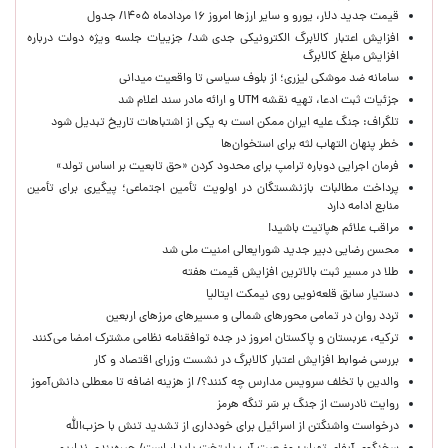
قیمت جدید دلار، یورو و سایر ارزها امروز ۱۶ مردادماه ۱۴۰۵/ جدول
افزایش اعتبار کالابرگ الکترونیکی جدی شد/ جزییات جلسه ویژه دولت درباره
افزایش مبلغ کالابرگ
سامانه ضد موشکی لیزری؛ از بلوف سیاسی تا واقعیت میدانی
جزئیات ثبت ادعا، تهیه نقشه UTM و ارائه مادر سند اعلام شد
تلگراف: جنگ علیه ایران ممکن است به یکی از اشتباهات تاریخ تبدیل شود
خطر پنهان التهاب لثه برای استخوان‌ها
فرمان اجرایی دوباره ترامپ برای محدود کردن «حق تابعیت بر اساس تولد»
پرداخت مطالبات بازنشستگان در اولویت تأمین اجتماعی؛ پیگیری برای تأمین
منابع ادامه دارد
مراقب علائم هپاتیت باشید!
محسن رضایی دبیر جدید شورایعالی امنیت ملی شد
طلا در مسیر ثبت بالاترین افزایش قیمت هفته
دستیار سابق قلعه‌نویی روی نیمکت ایتالیا
تردد روان در تمامی محورهای شمالی و مسیرهای مرزهای اربعین
ترکیه، عربستان و پاکستان امروز در جده توافقنامه نظامی مشترک امضا می‌کنند
بررسی ضوابط افزایش اعتبار کالابرگ در نشست وزرای اقتصاد و کار
والدین با تخلف سرویس مدارس چه کنند؟/ از هزینه اضافه تا معطلی دانش‌آموز
روایت نادرست از جنگ بر سَر تنگه هرمز
درخواست واشنگتن از اسرائیل برای خودداری از تشدید تنش با حزب‌الله