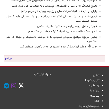
آسوشیتدپرس: صدها نظامی آمریکایی در جنگ علیه ایران ضربه مغزی شده‌اند
پاسخ قالیباف به ترامپ: واقعیت‌ها را بپذیرید و به تعهدات خود عمل کنید
پایان بی‌نتیجه مذاکرات دولت لبنان و رژیم صهیونیستی در رم ایتالیا
فوری؛ شرط جدید بازنشستگی اعلام شد/ این افراد برای بازنشستگی باید ۵ سال
بیشتر خدمت کنند
کاپیتان سابق از پرسپولیسی‌ها حلالیت طلبید + عکس
ادعای شبکه «الحدث» درباره ایجاد گذرگاه موقت در تنگه هرمز
یحیی سریع: مواضع مزدوران سعودی را با موشک بالستیک و پهپاد در هم
شکستیم
حزب‌الله: دولت لبنان مذاکرات و امتیازدهی به تل‌آویو را متوقف کند
بیشتر
ما را دنبال کنید.
آرشیو
آخرین خبرها
ارتباط با ما
درباره ما
پیوندها
RSS
اعلام مشکل سایت