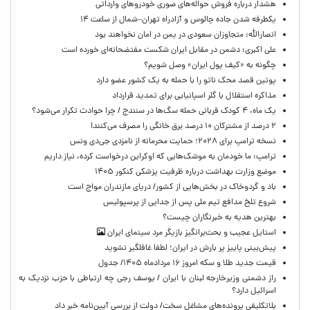
هشدار درباره فروش حواله‌های صوری خودروهای وارداتی
یکطرفه شدن جاده چالوس و آزادراه تهران–شمال از ساعت ۱۴
انصارالله: متجاوزان سعودی در یمن در امان نخواهند بود
علی اکبری: دشمن در مقابل ایران شکست مفتضحانه‌ای خورده است
چگونه به «کیف پول ایران» وصل شویم؟
پوتین قصد محک ناتو را با حمله به یک کشور عضو دارد
مذاکره استقلال با گلر اسپانیایی برای تمدید قرارداد
یک ماه، ۴ کودک قربانی حمله سگ‌ها در سنندج / چرا حوادث تکرار می‌شود؟
۲ درصد از مشترکان ۱۰ درصد برق خانگی را مصرف می‌کنند!
نسخه ترامپ برای ۲۰۲۸؛ حمایت محرمانه از نامزدی جی‌دی ونس
ترامپ: ما خودمان به موشک‌هایی که اوکراین درخواست کرده، نیاز داریم
موضع وزارت بهداشت درباره ظرفیت پزشکی کنکور ۱۴۰۵
باد و گردوخاک در بخش‌هایی از کشور/ دریای مازندران مواج است
شروع تلخ مدافع تیم ملی پس از جدایی از پرسپولیس
بهترین هدیه به خبرنگاران چیست؟
استایل عجیب و بحث‌برانگیز بازیگر مرد سینمای ایران
پیش‌بینی پاییز پر بارش در ایران؛ لطفا غافلگیر نشوید
قیمت جدید طلا و سکه امروز ۱۶ مردادماه ۱۴۰۵/ جدول
راز دشمنی وزیرخارجه لبنان با ایران / یوسف رجی چه ارتباطی با حزب نزدیک به
اسرائیل دارد؟
بلاتکلیفی پرونده‌های مشاغل سخت/ دولت از بررسی آیین‌نامه خبر داد