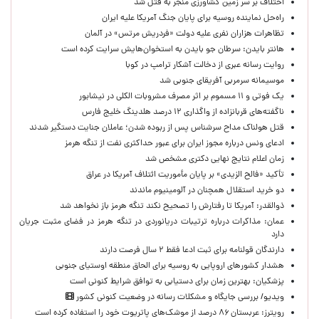
اختلاف بر سر زمین کشاورزی منجر به قتل شد
راه‌حل نماینده روسیه برای پایان جنگ آمریکا علیه ایران
تظاهرات هزاران نفری علیه دولت «فردریش مرتس» در آلمان
هانتر بایدن: سرطان جو بایدن به استخوان‌هایش سرایت کرده است
روایت رسانه عبری از دخالت آشکار ترامپ در کوبا
موسیمانه سرمربی آفریقای جنوبی شد
یک فوتی و ۱۱ مسموم بر اثر مصرف مشروبات الکلی در نیشابور
ناگفته‌های قربانزاده از واگذاری ۱۲ درصد هلدینگ خلیج فارس
قتل هولناک مداح سرشناس پس از ربوده شدن؛ عاملان جنایت دستگیر شدند
ادعای ونس درباره مجوز ایران برای عبور حداکثری نفت از تنگه هرمز
زمان اعلام نتایج نهایی دکتری مشخص شد
تأکید «فالح الزیدی» بر پایان مأموریت ائتلاف آمریکا در عراق
دو خرید استقلال همچنان در آلومینیوم ماندند
ذوالقدر: آمریکا تا رفتارش را تصحیح نکند تنگه هرمز باز نخواهد شد
عمان: مذاکرات درباره ترتیبات دریانوردی در تنگه هرمز در فضای مثبت جریان
دارد
دارندگان قولنامه برای ثبت ادعا فقط ۲ سال فرصت دارند
هشدار کشورهای اروپایی به روسیه برای الحاق منطقه اوستیای جنوبی
پزشکیان‌: بهترین زمان برای دستیابی به توافق شرایط کنونی است
ویدیو/ بررسی جایگاه و مشکلات رسانه در وضعیت کنونی کشور
رویترز: عربستان ۸۶ درصد از موشک‌های پاتریوت خود را استفاده کرده است