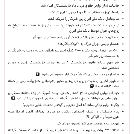
جزئیات زمان واریز حقوق مرداد ماه بازنشستگان اعلام شد
پاسخ کروز به مطالب خلاف واقع درباره این شرکت
مدیرعامل بانک ملی ایران روز خبرنگار را تبریک گفت
در چهار ماه نخست ۱۴۰۵ رقم خورد؛ پرداخت بیش از ۸ همت وام ازدواج به
زوج‌های جوان توسط بانک ملی ایران
پیام تبریک مدیرعامل بانک رفاه کارگران به مناسبت روز خبرنگار
هشدار پلیس تهران بزرگ به «کودک‌بلاگرها»
۵۰۰ هزارتومان وجه نقد و ۲۰۰ گیگ اینترنت رایگان، هدیه دولت به خبرنگاران
به مناسبت روز خبرنگار
خبر مهم درباره قانون بازنشستگی / شرایط جدید بازنشستگی زنان و مردان
مشخص شد
هشدار در مورد مخدری که علناً در خیابان مصرف می شود!
تصاویر آخرین وضعیت پل و تونل‌های محور بندرعباس–حاجی‌آباد پس از حمله
جنایتکارانه آمریکا
جزئیات اولین آزمایش سلاح کشتار جمعی توسط آمریکا در یک منطقه مسکونی
ایران| ماجرای هولناک خروج ۱۸۰ هزار گلوله ساچمه ای با حرارت بالا در لامرد
چگونه لوازم یدکی سانتافه اصل بخریم و گرفتار قطعات تقلبی نشویم؟
پیام پزشکیان در شبکه اجتماعی ایکس در سالروز بمباران اتمی آمریکا علیه
هیروشیما و ناگازاکی
تهدیدات و فرصت های کنوانسیون دریای خزر
شکاف ۴۷ واحدی تورم کالا و خدمات/ چرا تورم کالا از خدمات سبقت گرفته