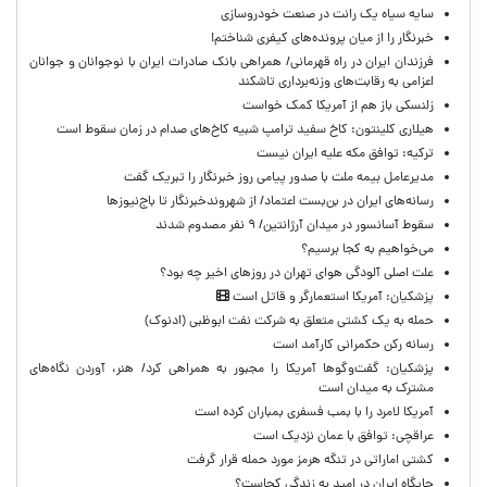
سایه سیاه یک رانت در صنعت خودروسازی
خبرنگار را از میان پرونده‌های کیفری شناختم!
​فرزندان ایران در راه قهرمانی/ همراهی بانک صادرات ایران با نوجوانان و جوانان
اعزامی به رقابت‌های وزنه‌برداری تاشکند
زلنسکی باز هم از آمریکا کمک خواست
هیلاری کلینتون: کاخ سفید ترامپ شبیه کاخ‌های صدام در زمان سقوط است
ترکیه: توافق مکه علیه ایران نیست
مدیرعامل بیمه ملت با صدور پیامی روز خبرنگار را تبریک گفت
رسانه‌های ایران در بن‌بست اعتماد/ از شهروندخبرنگار تا باج‌نیوزها
سقوط آسانسور در میدان آرژانتین/ ۹ نفر مصدوم شدند
می‌خواهیم به کجا برسیم؟
علت اصلی آلودگی هوای تهران در روزهای اخیر چه بود؟
پزشکیان: آمریکا استعمارگر و قاتل است
حمله به یک کشتی متعلق به شرکت نفت ابوظبی (ادنوک)
رسانه رکن حکمرانی کارآمد است
پزشکیان: گفت‌وگوها آمریکا را مجبور به همراهی کرد/ هنر، آوردن نگاه‌های
مشترک به میدان است
آمریکا لامرد را با بمب فسفری بمباران کرده است
عراقچی: توافق با عمان نزدیک است
کشتی اماراتی در تنگه هرمز مورد حمله قرار گرفت
جایگاه ایران در امید به زندگی کجاست؟