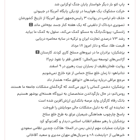
پاپ لئو بار دیگر خواستار پایان جنگ اوکراین شد
حرکت مشکوک یک هواپیما در نزدیکی پایگاه آمریکا در جیبوتی
حذف نام ترامپ در روایت ۳ رئیس‌جمهور اسبق آمریکا از تاریخ کشورشان
تصویری دردناک از دلفینی که یک هفته کنار جسد بچه‌اش ماند
زلنسکی: پیونگ‌یانگ به مسکو کمک می‌کند، سئول به کمک ما بیاید
رشد ۷۳ درصدی تجارت ایران و ترکیه در سایه محاصره دریایی
قیمت طلا، سکه و دلار امروز ۱۸ مرداد
پزشکیان: برادران ما در نیروهای مسلح کاری کردند کارستان
آژانس‌های توسعه بین‌المللی؛ کاهش فقر یا نفوذ نرم؟!
روایت طحان‌نظیف از بمباران بیت رهبری در ۹ اسفند
نتانیاهو: تا زمان خلع سلاح حماس از غزه خارج نمی‌شویم
مرجع عراقی درباره پیامدهای «توافق مکه» هشدار داد
پزشکیان: دشمن کسانی را ترور می‌کنند که گره‌گشای مشکلات جامعه ما هستند
روس‌اتم: در حال بازگرداندن متخصصان به نیروگاه هسته‌ای بوشهر هستیم
بانک رفاه کارگران وارد عرصه بانکداری ارزش‌آفرین شده است
نماینده ای که به دلیل مشکلات مالی موبایلش را فروخت
پاسخ چارچوب هماهنگی شیعیان عراق به طرح خلع سلاح
پزشکیان با رهبر معظم انقلاب اسلامی دیدار و گفت‌وگو کرد
جزئیات عملیات مهم ارتش یمن در المخا؛ هلاکت چندین نظامی سعودی
خبرهایی از «پایتخت ۸» و سریال‌های مهران مدیری و سعید آقاخانی