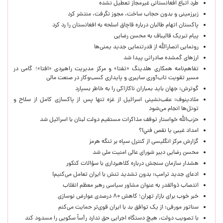
طرد اتباع افغانستانی غیرمجاز تعطیل نشده
زیرزمینی و بدون حجاب ساخت، مجوز نگرفت، منتشر کرد
پاکستان اتهام طالبان درباره قاچاق اسلحه به افغانستان را رد کرد
پیام تبریک قالیباف به محسن رضایی
رونمایی انصارالله از قدرتنمایی جدید یمنی‌ها
ارزهای گمشده صادراتی پیدا شد
تفاهم‌نامه همکاری هلدینگ «تفتا» و مرکز مدیریت راهبردی «افتا»؛ گامی در
مسیر تقویت تاب‌آوری سایبری و پایداری کسب‌وکار در صنعت مالی
گوترش: جهان باید بمباران ناکازاکی را به‌ خاطر بسپارد
ملادینوف: عقب‌نشینی اسرائیل از غزه تنها پس از پاکسازی کامل از سلاح و
تونل‌ها انجام می‌شود
حزب‌الله خواستار توقف مذاکرات مستقیم دولت لبنان با اسرائیل شد
امداد غیبی يا نقص فني!؟
گزارش مرکز انگلیسی از کنترل سپاه بر تنگه هرمز
محسن رضایی دبیر شورای عالی امنیت ملی شد
هشدار سازمان سنجش درباره کلاهبرداری با سؤالات کنکور
ادعای جدید ترامپ: بدون تشدید تنش با ایران تعامل می‌کنیم!
انتصاب ذوالقدر به عنوان مشاور سیاسی رهبر معظم انقلاب
خبر خوب برای بازار تهران؛ کاهش ۸۰ درصدی عوارض نوسازی
سناتور مورفی: از یک توافق بد با ایران قوی‌تر حمایت می‌کنم
با تصویب دولت، هیچ دستگاه اجرایی حق ندارد رأساً سکویی را مسدود کند