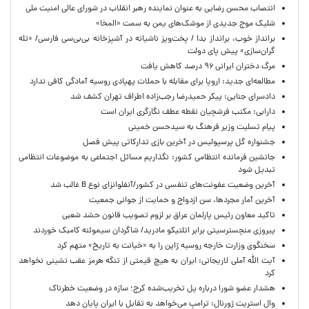
انتصاب محسن رضایی به عنوان نماینده رهبر انقلاب در شورای عالی امنیت ملی
شلیک موج جدیدی از موشک‌های یمن به سمت «المخا»
برانداز خوب، برانداز بد! / پخت‌وپز ناشیانه در آشپزخانه‌ بی‌بی‌سی فارسی/ «تله
گران‌سازی» پیش پای دولت
مرگ دختران ایرانی ۹۶ درصد کاهش یافت
مطالعه‌ای جدید: اروپا برای مقابله با حملات پهپادی روسیه آمادگی کافی ندارد
دادسرای جنایی: پیکر حمیدرضا رجب‌زاده اطراف تهران کشف شد
دارابی: مکتب فرشچیان نقطه عطف نگارگری ایران است
پیام تسلیت وزیر فرهنگ به سیدحسن خمینی
جشنواره گل پرسپولیس در آخرین بازی تدارکاتی پیش فصل
جانشین فرمانده انتظامی کشور: نگذاریم مسائل اجتماعی به موضوعات انتظامی
تبدیل شود
آخرین وضعیت عفونت‌های تنفسی در کشور/آنفلوانزای نوع B غالب شد
آخرین آمار مجردها، سن ازدواج و حمایت از جوانی جمعیت
تاکید معاون رئیس پارلمان عراق بر لزوم تصویب قانون حشد شعبی
پیروزی منچسترسیتی برابر اتلتیکو مادرید/ شاگردان سیموئنه کامبک خوردند
سخنگوی وزارت خارجه روسیه ژاپن را به «خیانت به تاریخ» متهم کرد
آیت الله آملی لاریجانی: ایران به هیچ قیمتی از تنگه هرمز عقب نشینی نخواهد
کرد
هشدار عضو شورا درباره پل تخریب‌شده کرج؛ سازه در وضعیت خطرناک
وال‌ استریت ژورنال: ترامپ می‌خواهد به تقابل با ایران پایان دهد