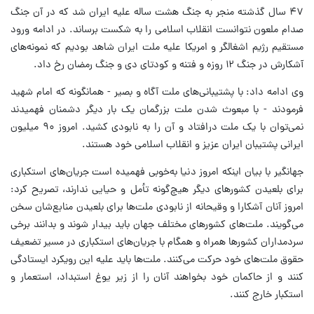
۴۷ سال گذشته منجر به جنگ هشت ساله علیه ایران شد که در آن جنگ
صدام ملعون نتوانست انقلاب اسلامی را به شکست برساند. در ادامه ورود
مستقیم رژیم اشغالگر و امریکا علیه ملت ایران شاهد بودیم که نمونه‌های
آشکارش در جنگ ۱۲ روزه و فتنه و کودتای دی و جنگ رمضان رخ داد.
وی ادامه داد: با پشتیبانی‌های ملت آگاه و بصیر - همانگونه که امام شهید
فرمودند - با مبعوث شدن ملت بزرگمان یک بار دیگر دشمنان فهمیدند
نمی‌توان با یک ملت درافتاد و آن را به نابودی کشید. امروز ۹۰ میلیون
ایرانی پشتیبان ایران عزیز و انقلاب اسلامی خود هستند.
جهانگیر با بیان اینکه امروز دنیا به‌خوبی فهمیده است جریان‌های استکباری
برای بلعیدن کشورهای دیگر هیچ‌گونه تأمل و حیایی ندارند، تصریح کرد:
امروز آنان آشکارا و وقیحانه از نابودی ملت‌ها برای بلعیدن منابع‌شان سخن
می‌گویند. ملت‌های کشورهای مختلف جهان باید بیدار شوند و بدانند برخی
سردمداران کشورها همراه و همگام با جریان‌های استکباری در مسیر تضعیف
حقوق ملت‌های خود حرکت می‌کنند. ملت‌ها باید علیه این رویکرد ایستادگی
کنند و از حاکمان خود بخواهند آنان را از زیر یوغ استبداد، استعمار و
استکبار خارج کنند.