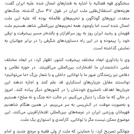
سخنگوی قوه قضائیه با اشاره به فشارهای اعمال شده علیه ایران گفت:
هزینه‌های استقلال‌طلبی ملت ایران در طول ۴۷ سال گذشته، جنگ‌های
متعدد، ترورهای گوناگون و تحریم‌های ظالمانه بوده که علیه این ملت
اعمال شده است اما باوجود همه تحریم‌های بین‌المللی شاهد هستیم ملت
قهرمان و رشید ایران روز به روز سرافرازتر و بالنده‌تر مسیر پیشرفت و ترقی
خود را پیموده و در این راه دستاوردهای شگرفی را در برابر جهانیان به
نمایش گذاشته است.
وی با یادآوری ابعاد مختلف پیشرفت کشور، اظهار کرد: در ابعاد مختلف
علمی دانشمندان ما افتخارات بین‌المللی می‌آفرینند. در حوزه نظامی و
دفاعی نیز رزمندگان غیور ما با توانایی داخلی و با شعار بزرگ «ما می‌توانیم»
توانستند مقابل جریان‌های استکباری قد علم کنند و اجازه ندهند این
جریان‌ها اهداف نامشروع خودشان را در کشورهای دیگر پیاده کنند. امروز
در حالی که ما جنگ را دنبال می‌کنیم، در حالت «نه جنگ و نه صلح» هستیم
و به‌صورت موقت در آتش‌بس به سر می‌بریم، در همین هنگام شاهدیم
قهرمانان ورزشی ایران در عرصه‌های بین‌المللی افتخارآفرینی می‌کنند، این
موضوع ممکن نیست مگر با توانایی، کارآمدی و استواری یک ملت.
جهانگیر تصریح کرد: با حمایتی که ملت از ولی فقیه و مرجع جدید و امام