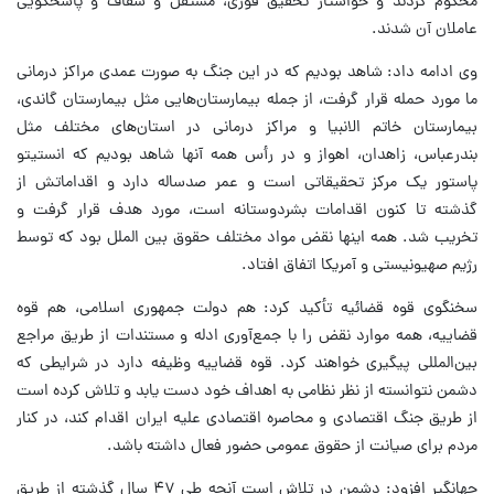
محکوم کردند و خواستار تحقیق فوری، مستقل و شفاف و پاسخگویی
عاملان آن شدند.
وی ادامه داد: شاهد بودیم که در این جنگ به صورت عمدی مراکز درمانی
ما مورد حمله قرار گرفت، از جمله بیمارستان‌هایی مثل بیمارستان گاندی،
بیمارستان خاتم الانبیا و مراکز درمانی در استان‌های مختلف مثل
بندرعباس، زاهدان، اهواز و در رأس همه آنها شاهد بودیم که انستیتو
پاستور یک مرکز تحقیقاتی است و عمر صدساله دارد و اقداماتش از
گذشته تا کنون اقدامات بشردوستانه است، مورد هدف قرار گرفت و
تخریب شد. همه اینها نقض مواد مختلف حقوق بین الملل بود که توسط
رژیم صهیونیستی و آمریکا اتفاق افتاد.
سخنگوی قوه قضائیه تأکید کرد: هم دولت جمهوری اسلامی، هم قوه
قضاییه، همه موارد نقض را با جمع‌آوری ادله و مستندات از طریق مراجع
بین‌المللی پیگیری خواهند کرد. قوه قضاییه وظیفه دارد در شرایطی که
دشمن نتوانسته از نظر نظامی به اهداف خود دست یابد و تلاش کرده است
از طریق جنگ اقتصادی و محاصره اقتصادی علیه ایران اقدام کند، در کنار
مردم برای صیانت از حقوق عمومی حضور فعال داشته باشد.
جهانگیر افزود: دشمن در تلاش است آنچه طی ۴۷ سال گذشته از طریق