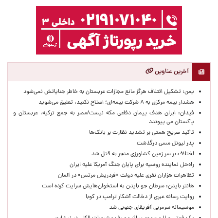
آخرین عناوین
یمن: تشکیل ائتلاف هرگز مانع مجازات عربستان به خاطر جنایاتش نمی‌شود
هشدار بیمه مرکزی به ۸ شرکت بیمه‌ای؛ اصلاح نکنید، تعلیق می‌شوید
فیدان: ایران هدف پیمان دفاعی مکه نیست/مصر به جمع ترکیه، عربستان و
پاکستان می پیوندد
تاکید صریح همتی بر تشدید نظارت بر بانک‌ها
پدر لیونل مسی درگذشت
اختلاف بر سر زمین کشاورزی منجر به قتل شد
راه‌حل نماینده روسیه برای پایان جنگ آمریکا علیه ایران
تظاهرات هزاران نفری علیه دولت «فردریش مرتس» در آلمان
هانتر بایدن: سرطان جو بایدن به استخوان‌هایش سرایت کرده است
روایت رسانه عبری از دخالت آشکار ترامپ در کوبا
موسیمانه سرمربی آفریقای جنوبی شد