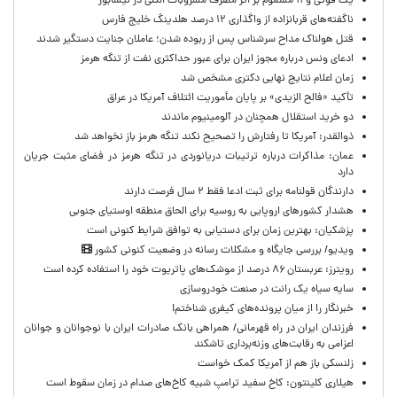
یک فوتی و ۱۱ مسموم بر اثر مصرف مشروبات الکلی در نیشابور
ناگفته‌های قربانزاده از واگذاری ۱۲ درصد هلدینگ خلیج فارس
قتل هولناک مداح سرشناس پس از ربوده شدن؛ عاملان جنایت دستگیر شدند
ادعای ونس درباره مجوز ایران برای عبور حداکثری نفت از تنگه هرمز
زمان اعلام نتایج نهایی دکتری مشخص شد
تأکید «فالح الزیدی» بر پایان مأموریت ائتلاف آمریکا در عراق
دو خرید استقلال همچنان در آلومینیوم ماندند
ذوالقدر: آمریکا تا رفتارش را تصحیح نکند تنگه هرمز باز نخواهد شد
عمان: مذاکرات درباره ترتیبات دریانوردی در تنگه هرمز در فضای مثبت جریان
دارد
دارندگان قولنامه برای ثبت ادعا فقط ۲ سال فرصت دارند
هشدار کشورهای اروپایی به روسیه برای الحاق منطقه اوستیای جنوبی
پزشکیان‌: بهترین زمان برای دستیابی به توافق شرایط کنونی است
ویدیو/ بررسی جایگاه و مشکلات رسانه در وضعیت کنونی کشور
رویترز: عربستان ۸۶ درصد از موشک‌های پاتریوت خود را استفاده کرده است
سایه سیاه یک رانت در صنعت خودروسازی
خبرنگار را از میان پرونده‌های کیفری شناختم!
​فرزندان ایران در راه قهرمانی/ همراهی بانک صادرات ایران با نوجوانان و جوانان
اعزامی به رقابت‌های وزنه‌برداری تاشکند
زلنسکی باز هم از آمریکا کمک خواست
هیلاری کلینتون: کاخ سفید ترامپ شبیه کاخ‌های صدام در زمان سقوط است