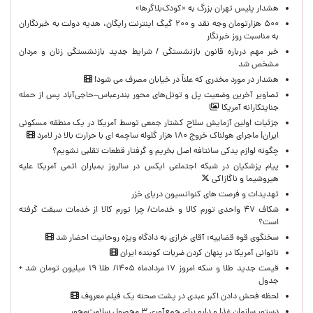
هشدار پلیس تهران بزرگ به «کودک‌بلاگرها»
۵۰۰ هزارتومان وجه نقد و ۲۰۰ گیگ اینترنت رایگان، هدیه دولت به خبرنگاران
به مناسبت روز خبرنگار
خبر مهم درباره قانون بازنشستگی / شرایط جدید بازنشستگی زنان و مردان
مشخص شد
هشدار در مورد مخدری که علناً در خیابان مصرف می شود!
تصاویر آخرین وضعیت پل و تونل‌های محور بندرعباس–حاجی‌آباد پس از حمله
جنایتکارانه آمریکا
جزئیات اولین آزمایش سلاح کشتار جمعی توسط آمریکا در یک منطقه مسکونی
ایران| ماجرای هولناک خروج ۱۸۰ هزار گلوله ساچمه ای با حرارت بالا در لامرد
چگونه لوازم یدکی سانتافه اصل بخریم و گرفتار قطعات تقلبی نشویم؟
پیام پزشکیان در شبکه اجتماعی ایکس در سالروز بمباران اتمی آمریکا علیه
هیروشیما و ناگازاکی
تهدیدات و فرصت های کنوانسیون دریای خزر
شکاف ۴۷ واحدی تورم کالا و خدمات/ چرا تورم کالا از خدمات سبقت گرفته
است؟
سخنگوی قوه قضاییه: آقای خرازی به دادگاه ویژه روحانیت احضار شد
ناتوانی آمریکا در پنهان کردن ضربات کوبنده ایران
قیمت جدید طلا و سکه امروز ۱۷ مردادماه ۱۴۰۵/ طلا ۱۹ میلیون تومان شد +
جدول
لحظه‌ فحش دادن اکبر عبدی در پشت صحنه یک فیلم معروف
دستور سازمان غذا و دارو برای جمع‌آوری ۳ محصول سلامت‌محور