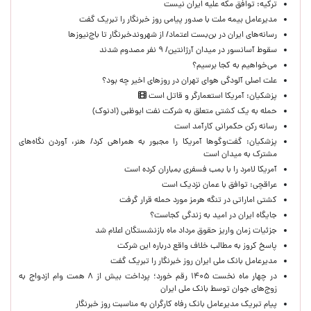
ترکیه: توافق مکه علیه ایران نیست
مدیرعامل بیمه ملت با صدور پیامی روز خبرنگار را تبریک گفت
رسانه‌های ایران در بن‌بست اعتماد/ از شهروندخبرنگار تا باج‌نیوزها
سقوط آسانسور در میدان آرژانتین/ ۹ نفر مصدوم شدند
می‌خواهیم به کجا برسیم؟
علت اصلی آلودگی هوای تهران در روزهای اخیر چه بود؟
پزشکیان: آمریکا استعمارگر و قاتل است
حمله به یک کشتی متعلق به شرکت نفت ابوظبی (ادنوک)
رسانه رکن حکمرانی کارآمد است
پزشکیان: گفت‌وگوها آمریکا را مجبور به همراهی کرد/ هنر، آوردن نگاه‌های
مشترک به میدان است
آمریکا لامرد را با بمب فسفری بمباران کرده است
عراقچی: توافق با عمان نزدیک است
کشتی اماراتی در تنگه هرمز مورد حمله قرار گرفت
جایگاه ایران در امید به زندگی کجاست؟
جزئیات زمان واریز حقوق مرداد ماه بازنشستگان اعلام شد
پاسخ کروز به مطالب خلاف واقع درباره این شرکت
مدیرعامل بانک ملی ایران روز خبرنگار را تبریک گفت
در چهار ماه نخست ۱۴۰۵ رقم خورد؛ پرداخت بیش از ۸ همت وام ازدواج به
زوج‌های جوان توسط بانک ملی ایران
پیام تبریک مدیرعامل بانک رفاه کارگران به مناسبت روز خبرنگار