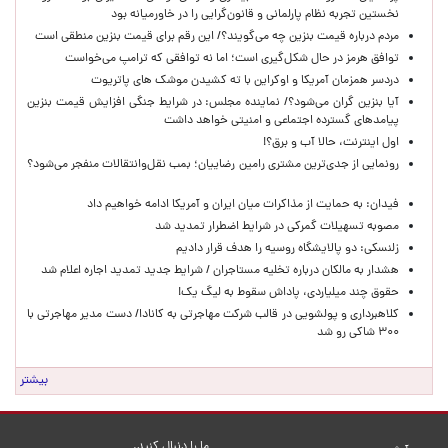
نخستین تجربه نظام پارلمانی و قانون‌گرایی را در خاورمیانه بود
مردم درباره قیمت بنزین چه می‌گویند؟/ این رقم برای قیمت بنزین منطقی است
توافق هرمز در حال شکل‌گیری است؛ اما نه توافقی که ترامپ می‌خواست
دردسر همزمان آمریکا و اوکراین با ته کشیدن موشک های پاتریوت
آیا بنزین گران می‌شود؟/ نماینده مجلس: در شرایط جنگی افزایش قیمت بنزین
پیامدهای گسترده اجتماعی و امنیتی خواهد داشت
اول اینترنت، حالا آب و برق؟!
رونمایی از جدی‌ترین مشتری رامین رضاییان؛ بمب نقل‌وانتقالات منفجر می‌شود؟
فیدان: به حمایت از مذاکرات میان ایران و آمریکا ادامه خواهیم داد
مصوبه تسهیلات گمرکی در شرایط اضطرار تمدید شد
زلنسکی: دو پالایشگاه روسیه را هدف قرار دادیم
هشدار به مالکان درباره تخلیه مستاجران / شرایط جدید تمدید اجاره اعلام شد
حقوق چند میلیاردی، پاداش سقوط به لیگ یک!
کلاهبرداری و پولشویی در قالب شرکت مهاجرتی به کانادا/ دست مدیر مهاجرتی با
۳۰۰ شاکی رو شد
بیشتر
ما را دنبال کنید.