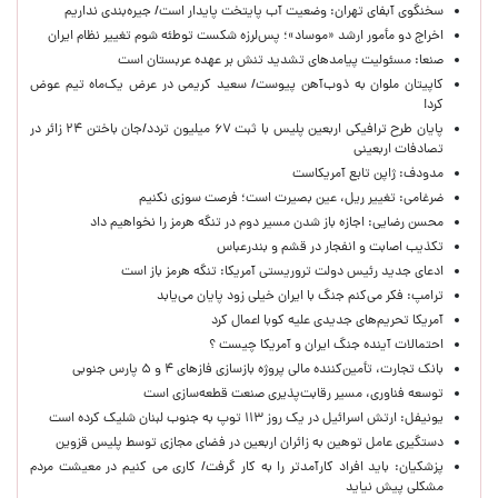
سخنگوی آبفای تهران: وضعیت آب پایتخت پایدار است/ جیره‌بندی نداریم
اخراج دو مأمور ارشد «موساد»؛ پس‌لرزه شکست توطئه شوم تغییر نظام ایران
صنعا: مسئولیت پیامدهای تشدید تنش بر عهده عربستان است
کاپیتان ملوان به ذوب‌آهن پیوست/ سعید کریمی در عرض یک‌ماه تیم عوض
کرد!
پایان طرح ترافیکی اربعین پلیس با ثبت ۶۷ میلیون تردد/جان باختن ۲۴ زائر در
تصادفات اربعینی
مدودف: ژاپن تابع آمریکاست
ضرغامی: تغییر ریل، عین بصیرت است؛ فرصت سوزی نکنیم
محسن رضایی: اجازه باز شدن مسیر دوم در تنگه هرمز را نخواهیم داد
تکذیب اصابت و انفجار در قشم و بندرعباس
ادعای جدید رئیس دولت تروریستی آمریکا: تنگه هرمز باز است
ترامپ: فکر می‌کنم جنگ با ایران خیلی زود پایان می‌یابد
آمریکا تحریم‌های جدیدی علیه کوبا اعمال کرد
احتمالات آینده جنگ ایران و آمریکا چیست ؟
بانک تجارت، تأمین‌کننده مالی پروژه بازسازی فازهای ۴ و ۵ پارس جنوبی
توسعه فناوری، مسیر رقابت‌پذیری صنعت قطعه‌سازی است
یونیفل: ارتش اسرائیل در یک روز ۱۱۳ توپ به جنوب لبنان شلیک کرده است
دستگیری عامل توهین به زائران اربعین در فضای مجازی توسط پلیس قزوین
پزشکیان: باید افراد کارآمدتر را به کار گرفت/ کاری می کنیم در معیشت مردم
مشکلی پیش نیاید