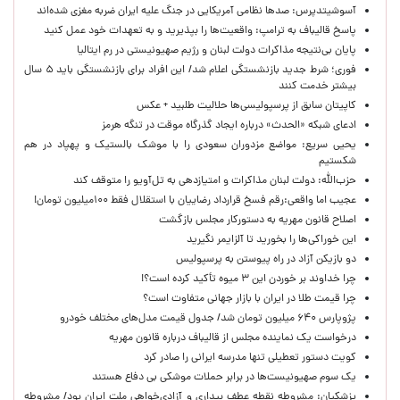
آسوشیتدپرس: صدها نظامی آمریکایی در جنگ علیه ایران ضربه مغزی شده‌اند
پاسخ قالیباف به ترامپ: واقعیت‌ها را بپذیرید و به تعهدات خود عمل کنید
پایان بی‌نتیجه مذاکرات دولت لبنان و رژیم صهیونیستی در رم ایتالیا
فوری؛ شرط جدید بازنشستگی اعلام شد/ این افراد برای بازنشستگی باید ۵ سال
بیشتر خدمت کنند
کاپیتان سابق از پرسپولیسی‌ها حلالیت طلبید + عکس
ادعای شبکه «الحدث» درباره ایجاد گذرگاه موقت در تنگه هرمز
یحیی سریع: مواضع مزدوران سعودی را با موشک بالستیک و پهپاد در هم
شکستیم
حزب‌الله: دولت لبنان مذاکرات و امتیازدهی به تل‌آویو را متوقف کند
عجیب اما واقعی:رقم فسخ قرارداد رضاییان با استقلال فقط ۱۰۰میلیون تومان!
اصلاح قانون مهریه به دستورکار مجلس بازگشت
این خوراکی‌ها را بخورید تا آلزایمر نگیرید
دو بازیکن آزاد در راه پیوستن به پرسپولیس
چرا خداوند بر خوردن این ۳ میوه تأکید کرده است؟!
چرا قیمت طلا در ایران با بازار جهانی متفاوت است؟
پژوپارس ۶۴۰ میلیون تومان شد/ جدول قیمت مدل‌های مختلف خودرو
درخواست یک نماینده مجلس از قالیباف درباره قانون مهریه
کویت دستور تعطیلی تنها مدرسه ایرانی را صادر کرد
یک‌ سوم صهیونیست‌ها در برابر حملات موشکی بی دفاع هستند
پزشکیان: مشروطه نقطه عطف بیداری و آزادی‌خواهی ملت ایران بود/ مشروطه