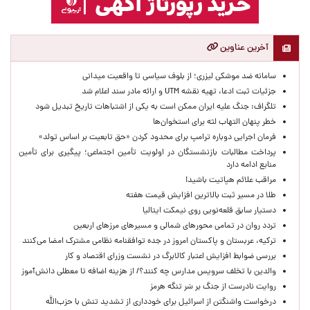
آخرین عناوین
سامانه ضد موشکی لیزری؛ از بلوف سیاسی تا واقعیت میدانی
جزئیات ثبت ادعا، تهیه نقشه UTM و ارائه مادر سند اعلام شد
تلگراف: جنگ علیه ایران ممکن است به یکی از اشتباهات تاریخ تبدیل شود
خطر پنهان التهاب لثه برای استخوان‌ها
فرمان اجرایی دوباره ترامپ برای محدود کردن «حق تابعیت بر اساس تولد»
پرداخت مطالبات بازنشستگان در اولویت تأمین اجتماعی؛ پیگیری برای تأمین
منابع ادامه دارد
مراقب علائم هپاتیت باشید!
طلا در مسیر ثبت بالاترین افزایش قیمت هفته
دستیار سابق قلعه‌نویی روی نیمکت ایتالیا
تردد روان در تمامی محورهای شمالی و مسیرهای مرزهای اربعین
ترکیه، عربستان و پاکستان امروز در جده توافقنامه نظامی مشترک امضا می‌کنند
بررسی ضوابط افزایش اعتبار کالابرگ در نشست وزرای اقتصاد و کار
والدین با تخلف سرویس مدارس چه کنند؟/ از هزینه اضافه تا معطلی دانش‌آموز
روایت نادرست از جنگ بر سَر تنگه هرمز
درخواست واشنگتن از اسرائیل برای خودداری از تشدید تنش با حزب‌الله