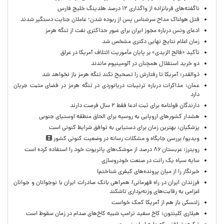
ناگفته‌های قربانزاده از واگذاری ۱۲ درصد هلدینگ خلیج فارس
قتل هولناک مداح سرشناس پس از ربوده شدن؛ عاملان جنایت دستگیر شدند
ادعای ونس درباره مجوز ایران برای عبور حداکثری نفت از تنگه هرمز
زمان اعلام نتایج نهایی دکتری مشخص شد
تأکید «فالح الزیدی» بر پایان مأموریت ائتلاف آمریکا در عراق
دو خرید استقلال همچنان در آلومینیوم ماندند
ذوالقدر: آمریکا تا رفتارش را تصحیح نکند تنگه هرمز باز نخواهد شد
عمان: مذاکرات درباره ترتیبات دریانوردی در تنگه هرمز در فضای مثبت جریان
دارد
دارندگان قولنامه برای ثبت ادعا فقط ۲ سال فرصت دارند
هشدار کشورهای اروپایی به روسیه برای الحاق منطقه اوستیای جنوبی
پزشکیان‌: بهترین زمان برای دستیابی به توافق شرایط کنونی است
ویدیو/ بررسی جایگاه و مشکلات رسانه در وضعیت کنونی کشور
رویترز: عربستان ۸۶ درصد از موشک‌های پاتریوت خود را استفاده کرده است
سایه سیاه یک رانت در صنعت خودروسازی
خبرنگار را از میان پرونده‌های کیفری شناختم!
​فرزندان ایران در راه قهرمانی/ همراهی بانک صادرات ایران با نوجوانان و جوانان
اعزامی به رقابت‌های وزنه‌برداری تاشکند
زلنسکی باز هم از آمریکا کمک خواست
هیلاری کلینتون: کاخ سفید ترامپ شبیه کاخ‌های صدام در زمان سقوط است