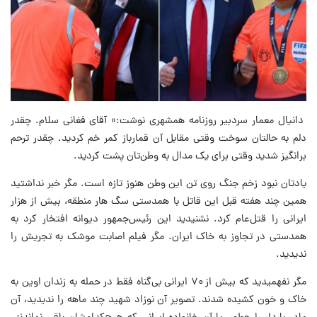
دانیال معمار سردبیر روزنامه همشهری نوشت:« آقای فغانی سلام. چقدر
دلم به حالتان سوخت وقتی مقابل آن قمارباز کمر خم کردید. چقدر ترحم
برانگیز شدید وقتی برای یک مدال به وطن‌تان پشت کردید.
یادتان نبود زخم جنگ روی تن این وطن هنوز تازه است. مگر خبر نداشتید
همین چند هفته قبل این قاتل با همدستی سگ هار منطقه، بیش از هزار
ایرانی را قتل‌عام کرد. نشنیدید این رئیس‌جمهور دیوانه افتخار کرد به
همدستی در تجاوز به خاک ایران. مگر فیلم اصابت موشک به تجریش را
ندیدید.
مگر نفهمیدید که بیش از ۷۰ ایرانی بی‌گناه فقط در حمله به زندان اوین به
خاک و خون کشیده‌ شدند. تصویر آن نوزاد شهید چند ماهه را ندیدید، آن