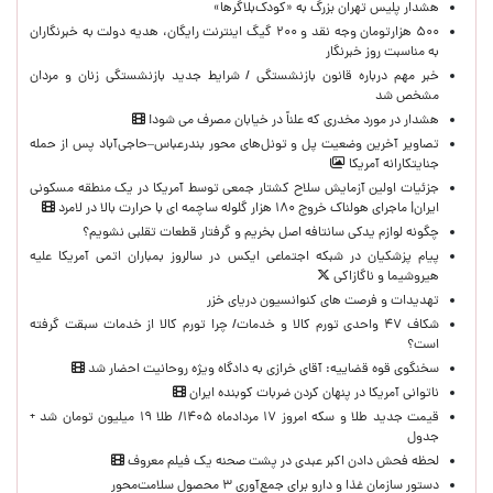
هشدار پلیس تهران بزرگ به «کودک‌بلاگرها»
۵۰۰ هزارتومان وجه نقد و ۲۰۰ گیگ اینترنت رایگان، هدیه دولت به خبرنگاران
به مناسبت روز خبرنگار
خبر مهم درباره قانون بازنشستگی / شرایط جدید بازنشستگی زنان و مردان
مشخص شد
هشدار در مورد مخدری که علناً در خیابان مصرف می شود!
تصاویر آخرین وضعیت پل و تونل‌های محور بندرعباس–حاجی‌آباد پس از حمله
جنایتکارانه آمریکا
جزئیات اولین آزمایش سلاح کشتار جمعی توسط آمریکا در یک منطقه مسکونی
ایران| ماجرای هولناک خروج ۱۸۰ هزار گلوله ساچمه ای با حرارت بالا در لامرد
چگونه لوازم یدکی سانتافه اصل بخریم و گرفتار قطعات تقلبی نشویم؟
پیام پزشکیان در شبکه اجتماعی ایکس در سالروز بمباران اتمی آمریکا علیه
هیروشیما و ناگازاکی
تهدیدات و فرصت های کنوانسیون دریای خزر
شکاف ۴۷ واحدی تورم کالا و خدمات/ چرا تورم کالا از خدمات سبقت گرفته
است؟
سخنگوی قوه قضاییه: آقای خرازی به دادگاه ویژه روحانیت احضار شد
ناتوانی آمریکا در پنهان کردن ضربات کوبنده ایران
قیمت جدید طلا و سکه امروز ۱۷ مردادماه ۱۴۰۵/ طلا ۱۹ میلیون تومان شد +
جدول
لحظه‌ فحش دادن اکبر عبدی در پشت صحنه یک فیلم معروف
دستور سازمان غذا و دارو برای جمع‌آوری ۳ محصول سلامت‌محور