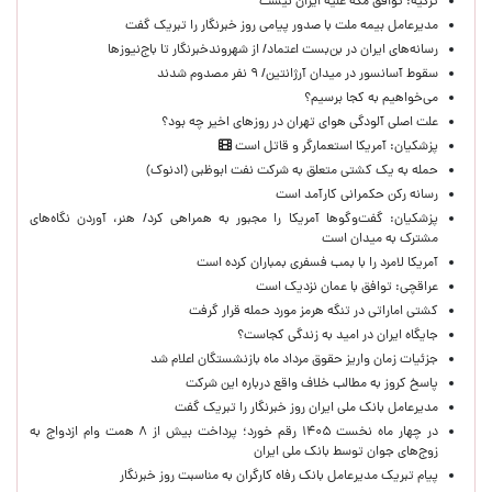
ترکیه: توافق مکه علیه ایران نیست
مدیرعامل بیمه ملت با صدور پیامی روز خبرنگار را تبریک گفت
رسانه‌های ایران در بن‌بست اعتماد/ از شهروندخبرنگار تا باج‌نیوزها
سقوط آسانسور در میدان آرژانتین/ ۹ نفر مصدوم شدند
می‌خواهیم به کجا برسیم؟
علت اصلی آلودگی هوای تهران در روزهای اخیر چه بود؟
پزشکیان: آمریکا استعمارگر و قاتل است
حمله به یک کشتی متعلق به شرکت نفت ابوظبی (ادنوک)
رسانه رکن حکمرانی کارآمد است
پزشکیان: گفت‌وگوها آمریکا را مجبور به همراهی کرد/ هنر، آوردن نگاه‌های
مشترک به میدان است
آمریکا لامرد را با بمب فسفری بمباران کرده است
عراقچی: توافق با عمان نزدیک است
کشتی اماراتی در تنگه هرمز مورد حمله قرار گرفت
جایگاه ایران در امید به زندگی کجاست؟
جزئیات زمان واریز حقوق مرداد ماه بازنشستگان اعلام شد
پاسخ کروز به مطالب خلاف واقع درباره این شرکت
مدیرعامل بانک ملی ایران روز خبرنگار را تبریک گفت
در چهار ماه نخست ۱۴۰۵ رقم خورد؛ پرداخت بیش از ۸ همت وام ازدواج به
زوج‌های جوان توسط بانک ملی ایران
پیام تبریک مدیرعامل بانک رفاه کارگران به مناسبت روز خبرنگار