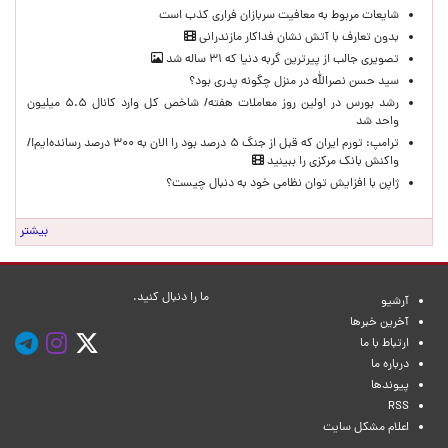
شایعات مربوط به معافیت سربازان فراری کذب است
بدون تعارف با آتش نشان فداکار مازندرانی
تصویری جالب از پیرترین گربه دنیا که ۳۱ ساله شد
سید حسن نصرالله در منزل چگونه پدری بود؟
رشد بورس در اولین روز معاملات هفته/ شاخص کل وارد کانال ۵.۵ میلیون
واحد شد
ترامپ: تورم ایران که قبل از جنگ ۵ درصد بود را الان به ۳۰۰ درصد رسانده‌ایم!/
واکنش بانک مرکزی را ببینید
ژاپن با افزایش توان نظامی خود به دنبال چیست؟
بیشتر
ما را دنبال کنید.
آرشیو
آخرین خبرها
ارتباط با ما
درباره ما
پیوندها
RSS
اعلام مشکل سایت