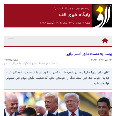
نیست بر لوح دلم جز الف قامت یار
پایگاه خبری الف
شنبه ۱۷ مرداد ۱۴۰۵ برابر با ۰۸ آگوست ۲۰۲۶
برسد به دست داور استرالیایی!
۲۳ تیر ۱۴۰۴، ۱۴:۰۳
4040423062
۳ نظر، ۰ در صف انتشار و ۳ تکراری یا غیرقابل انتشار
آقای داور بین‌المللی! راستی خوب شد عکس یادگاریتان با ترامپ را خودتان ثبت
کردید. خوب شد این سند ننگ را خودتان باقی گذاشتید. نگران بودم این تصویر
فراموش شود.