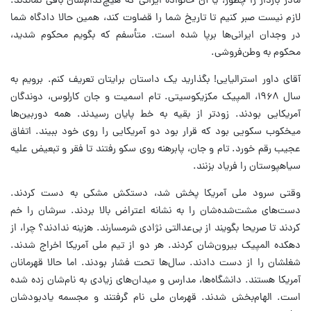
مادر باردار را چطور، یا آن خانواده‌ ایرانی که هیچ‌کدام‌شان باقی نماندند.
لازم نیست صبر کنیم تا تاریخ شما را قضاوت کند، همین حالا دادگاه شما
در وجدان ایرانی‌ها برپا شده است. متأسفم که بگویم محکوم شدید،
محکوم به وطن‌فروشی.
آقای داور استرالیایی! بگذارید یک داستان برایتان تعریف کنم. برویم به
سال ۱۹۶۸، المپیک مکزیکوسیتی. تام اسمیت و جان کارلوس، دوندگان
آمریکایی بودند. زودتر از بقیه به خط پایان رسیدند. همه دوربین‌ها
میخکوب سکویی بود که قرار بود دو آمریکایی را روی خود ببیند. اتفاق
عجیب رقم خورد. تام و جان، پابرهنه روی سکو رفتند تا فقر و تبعیض علیه
سیاهپوستان را فریاد بزنند.
وقتی سرود ملی آمریکا پخش شد، دستکش مشکی به دست کردند.
دست‌های مشت‌شده‌شان را به نشانه اعتراض بالا بردند. سرشان را خم
کردند تا صریحا بگویند از بی‌عدالتی نژادی شرمسارند. هزینه ندادند؟ چرا، از
دهکده المپیک بیرون‌شان کردند. هر دو از تیم ملی آمریکا اخراج شدند.
شغلشان را از دست دادند. سال‌ها تحت فشار بودند. اما حالا قهرمانان
آمریکا هستند. دانشگاه‌ها، مدارس و میدان‌های زیادی به نام‌شان زده شده
است. الهام‌بخش شدند. قهرمان ملی نام گرفتند و مجسمه یادبودشان