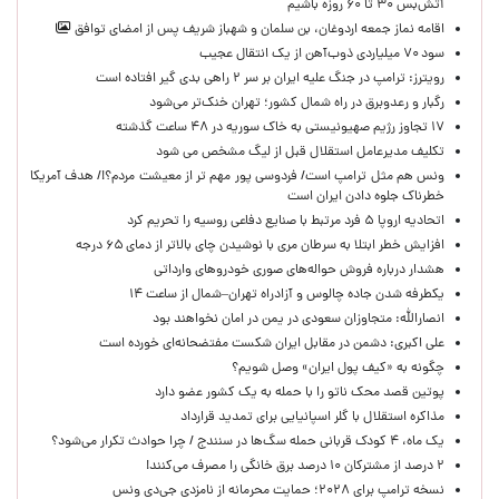
آتش‌بس ۳۰ تا ۶۰ روزه باشیم
اقامه نماز جمعه اردوغان، بن ‌سلمان و شهباز شریف پس از امضای توافق
سود ۷۰ میلیاردی ذوب‌آهن از یک انتقال عجیب
رویترز: ترامپ در جنگ علیه ایران بر سر ۲ راهی بدی گیر افتاده است
رگبار و رعدوبرق در راه شمال کشور؛ تهران خنک‌تر می‌شود
۱۷ تجاوز رژیم صهیونیستی به خاک سوریه در ۴۸ ساعت گذشته
تکلیف مدیرعامل استقلال قبل از لیگ مشخص می شود
ونس هم مثل ترامپ است/ فردوسی پور مهم تر از معیشت مردم؟!/ هدف آمریکا
خطرناک جلوه دادن ایران است
اتحادیه اروپا ۵ فرد مرتبط با صنایع دفاعی روسیه را تحریم کرد
افزایش خطر ابتلا به سرطان مری با نوشیدن چای بالاتر از دمای ۶۵ درجه
هشدار درباره فروش حواله‌های صوری خودروهای وارداتی
یکطرفه شدن جاده چالوس و آزادراه تهران–شمال از ساعت ۱۴
انصارالله: متجاوزان سعودی در یمن در امان نخواهند بود
علی اکبری: دشمن در مقابل ایران شکست مفتضحانه‌ای خورده است
چگونه به «کیف پول ایران» وصل شویم؟
پوتین قصد محک ناتو را با حمله به یک کشور عضو دارد
مذاکره استقلال با گلر اسپانیایی برای تمدید قرارداد
یک ماه، ۴ کودک قربانی حمله سگ‌ها در سنندج / چرا حوادث تکرار می‌شود؟
۲ درصد از مشترکان ۱۰ درصد برق خانگی را مصرف می‌کنند!
نسخه ترامپ برای ۲۰۲۸؛ حمایت محرمانه از نامزدی جی‌دی ونس