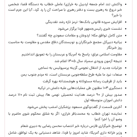
واکنش تند امام جمعه اردبیل به خرازی/ عاملی خطاب به دستگاه قضا: شخصی
خبر دروغ به رهبری بست و دفتر رهبری با صراحت آن را رد کرد، آیا این جرم است
یا خیر؟
افزایش سپرده قانونی بانک‌ها؛ ترمز تازه رشد نقدینگی
نشست خبری رئیس‌جمهور فردا برگزار می‌شود
متن کامل توافق مکه؛ اردوغان و مقامات سعودی چه گفتند؟
بیانیه دبیرکل مجمع خبرنگاران و نویسندگان دفاع مقدس و مقاومت به مناسبت
روز خبرنگار
مقاومت اسلامی عراق: پاسخ به آمریکا و عربستان را به تعویق انداختیم
نتیجه آزمون ورودی سمپاد سال ۱۴۰۵ اعلام شد
جزئیات جدید از انتقال نجومی گزینه پرسپولیس به نساجی
صنعاء: نبرد ما علیه طرح سلطه‌جویی عربستان است، نه مردم جنوب یمن
باید از ظرفیت رسانه مسئولانه و هوشمندانه بهره گرفت
دستگیری ۱۰۴ مظنون طی عملیات‌هایی علیه داعش در ترکیه
صدور بیش از ۹۰ درصد هدایت تحصیلی نهمی ها/ پیش ثبت نام ۷۰ درصد
دانش اموزان متوسطه اول
آخرین قسمت از گفت‌وگوی مسعود پزشکیان امشب پخش می‌شود
نماینده تهران خطاب به محمدباقر خرازی: اگر به شلاق محکوم شوی حاضرم با
وضو آن را اجرا کنم!
توضیح خبرگزاری فارس درباره خبر انتصاب محسن رضایی به دبیری شعام
وزیر خزانه داری آمریکا: شاید امروز یا فردا، شاهد دستیابی به یک توافق، شامل