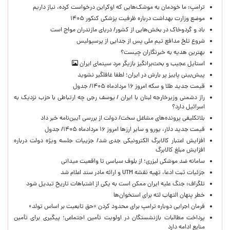
ترامپ: ما خودمان به موشک‌هایی که اوکراین درخواست کرده، نیاز داریم
موضع وزارت بهداشت درباره ظرفیت پزشکی کنکور ۱۴۰۵
باد و گردوخاک در بخش‌هایی از کشور/ دریای مازندران مواج است
شروع تلخ مدافع تیم ملی پس از جدایی از پرسپولیس
بهترین هدیه به خبرنگاران چیست؟
استایل عجیب و بحث‌برانگیز بازیگر مرد سینمای ایران
پیش‌بینی پاییز پر بارش در ایران؛ لطفا غافلگیر نشوید
قیمت جدید طلا و سکه امروز ۱۶ مردادماه ۱۴۰۵/ جدول
راز دشمنی وزیرخارجه لبنان با ایران / یوسف رجی چه ارتباطی با حزب نزدیک به
اسرائیل دارد؟
بلاتکلیفی پرونده‌های مشاغل سخت/ دولت از بررسی آیین‌نامه خبر داد
قیمت جدید دلار، یورو و سایر ارزها امروز ۱۶ مردادماه ۱۴۰۵/ جدول
افزایش اعتبار کالابرگ الکترونیکی جدی شد/ جزییات جلسه ویژه دولت درباره
افزایش مبلغ کالابرگ
سامانه ضد موشکی لیزری؛ از بلوف سیاسی تا واقعیت میدانی
جزئیات ثبت ادعا، تهیه نقشه UTM و ارائه مادر سند اعلام شد
تلگراف: جنگ علیه ایران ممکن است به یکی از اشتباهات تاریخ تبدیل شود
خطر پنهان التهاب لثه برای استخوان‌ها
فرمان اجرایی دوباره ترامپ برای محدود کردن «حق تابعیت بر اساس تولد»
پرداخت مطالبات بازنشستگان در اولویت تأمین اجتماعی؛ پیگیری برای تأمین
منابع ادامه دارد