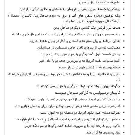
اعلام قیمت جدید بنزین سوپر
پزشکیان: جامعه امروز بیش از هر زمان به همدلی و اخلاق قرآنی نیاز دارد
یک توضیح درباره قبض های آب و برق به مردم بدهکارید/ کاسبان استعفا /
موشک‌های دوربرد آمریکا تقریبا تمام شد!
هدف قرار گرفتن یک کشتی دیگر در ساحل یمن
وینیسیوس در رئال مادرید ماندنی شد؛ پایان شایعات جدایی بازیکن پرحاشیه
بقائی: برنامه‌ای برای سفر به پاکستان و قطر در پایان هفته نداریم
عصبانیت ترامپ از پیروزی نامزد حامی فلسطین در میشیگان
پخش قسمت اول گفت‌وگوی رئیس‌جمهور بعد از خبر ۲۲
افت صادرات نفت آمریکا به پایین‌ترین حجم در ۸ ماه اخیر
حمله روسیه به ۳ کشتی باری در دریای سیاه
مکرون: اتحادیه اروپا و متحدانش فشار تحریم‌ها بر روسیه را افزایش خواهند
داد
چگونه تهران و واشنگتن قواعد درگیری را بازنویسی کرده‌اند؟
کاپیتان پرسپولیس به گل‌گهر سیرجان پیوست
وزارت خزانه‌داری آمریکا بخشی از تحریم‌های مرتبط با ایران را لغو کرد
آسوشیتد پرس مدعی شد: پیش‌نویس توافق میان ایران و عمان نهایی شد
اعتراف منشه امیر؛ نفوذ آمریکا در منطقه رو به افول است
حماس: به توافق آتش‌بس پایبندیم/ آمریکا اسرائیل را تحت فشار قرار دهد
تاکید وزیر خارجه ایتالیا بر ضرورت ادامه گفت‌وگوها بر سر تنگه هرمز
برق پرمصرف‌ها گران شد