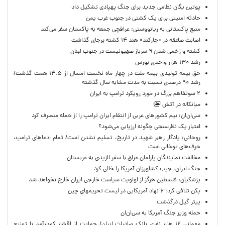
پوتین یگان نظامی جدید برای جنگ پهپادی تشکیل داد
حادثه امنیتی برای یک کشتی در جنوب غرب یمن
منبع پاکستانی به ریانووستی: عراقچی جمعه به پاکستان سفر می‌کند
اصابت صاعقه در «جارکند» هند ۱۴ کشته برجای گذاشت
کشته و زخمی شدن ۹ سرباز صهیونیست در جنوب لبنان
رشد ۱۳۰ هزار واحدی بورس
حق بیمه تولیدی بیمه ملت در چهار ماه نخست امسال از ۱۴.۵ همت گذشت/
رشد ۹۰ درصدی نسبت به مدت مشابه سال گذشته
۲ سوتفاهم بزرگ در مورد رویکرد ترامپ به ایران
میانکاله در آتش
سی‌ان‌ان: بیم کشورهای عربی از انتقام ایران ترامپ را از حمله منصرف کرد
اعتبار یک نظرسنجی چگونه ارزیابی می‌شود؟
روحانی: یادگار رهبر شهید در تاریخ، تسلیم نشدن است/ تمام ادعاهای ترامپ،
حرف‌های توخالی است
مخالفت نمایندگان پارلمان عراق با سفر الزیدی به عربستان
جنگ ایران، جیب کشاورزان آمریکا را خالی کرد
پزشکیان: فلسطین هرگز از اولویت سیاست خارجی ایران خارج نخواهد شد
پکن تلافی کرد؛ ۶ نهاد آمریکایی در لیست تحریمهای چین
پیتر گیل درگذشت
حمله وزیر جنگ آمریکا به سی‌ان‌ان
مهمانی ۱۲ هزار نفری بانک صادرات ایران/ حمایت از اقشار کم‌درآمد با توزیع