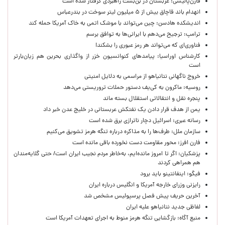
فارن‌پالیسی: عربستان در بن‌بست راهبردی گرفتار شده است
انهدام باند قاچاق بیش از ۵ میلیون لیتر سوخت در بندرعباس
اندیشکده هادسن: چین می‌تواند با موشک اتمی به خاک آمریکا حمله کند
ترامپ: ترجیح می‌دهم با ایرانی‌‌ها به توافق برسم
فناوری‌ای که می‌تواند هر رمز عبوری را بشکند!
کارشناس اوراسیا: پیامدهای کنوانسیون خزر از واگذاری بحرین هم زیان‌بارتر
است
خروج ناگهانی نتانیاهو از مراسمی به دلایل امنیتی
روسیه: ماکرون به کی‌یف دستور حملات تروریستی می‌دهد
پنجره‌ نقل و انتقالاتی استقلال بسته ماند
یمن از هدف قرار دادن یک نفتکش عربستانی در خلیج عدن خبر داد
رسانه عبری: اسرائیل دچار ناترازی برق شده است
سازمان ملل: طرف‌ها را به مذاکره درباره تنگه هرمز تشویق می‌کنیم
فارن افرز: محور مقاومت دست نخورده باقی مانده است
پزشکیان: اگر تا امروز مانده‌ایم، به‌خاطر مردم نجیب ایران است/ حتی گلایه‌مندان
هم همراهی کردند
فیگو: اینفانتینو باید برود
رایزنی وزرای خارجه آمریکا و انگلیس درباره ایران
آخرین حریف پیش فصل پرسپولیس مشخص شد
لفاظی جدید نتانیاهو علیه ایران
منبع آگاه: بازگشایی تنگه هرمز منوط به اجرای تعهدات آمریکا است