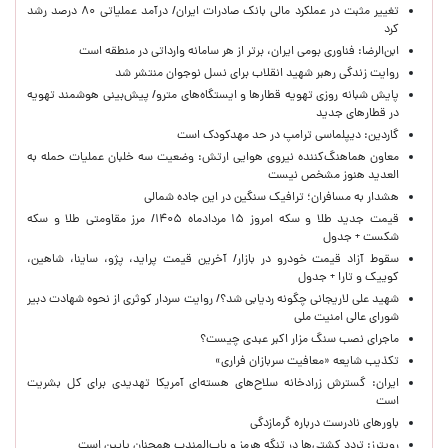
تغییر مثبت در عملکرد مالی بانک صادرات ایران/ درآمد عملیاتی ۸۰ درصد رشد
کرد
ابن‌الرضا: فناوری بومی ایران، برتر از هر سامانه وارداتی در منطقه است
روایت زندگی رهبر شهید انقلاب برای نسل نوجوان منتشر شد
پایش شبانه روزی تهویه قطارها و ایستگاه‌های مترو/ پیش‌بینی هوشمند تهویه
در قطارهای جدید
گاردین: دیپلماسی ترامپ در حد مهدکودک است
معاون هماهنگ‌کننده نیروی هوایی ارتش: وضعیت سه خلبان عملیات حمله به
العدید هنوز مشخص نیست
هشدار به مسافران؛ ترافیک سنگین در این جاده شمالی
قیمت جدید طلا و سکه امروز ۱۵ مردادماه ۱۴۰۵/ مرز مقاومتی طلا و سکه
شکست + جدول
سقوط آزاد قیمت خودرو در بازار/ آخرین قیمت پراید، پژو، ساینا، شاهین،
کوییک و تارا + جدول
شهید علی لاریجانی چگونه ردیابی شد؟/ روایت سردار کوثری از نحوه شهادت دبیر
شورای عالی امنیت ملی
ماجرای نصب سنگ مزار اکبر عبدی چیست؟
تکذیب شایعه «معافیت سربازان فراری»
ایران: گسترش زرادخانه سلاح‌های هسته‌ای آمریکا تهدیدی برای کل بشریت
است
باورهای نادرست درباره گرمازدگی
رویترز: تردد کشتی‌ها در تنگه هرمز و باب‌المندب همچنان پایین است