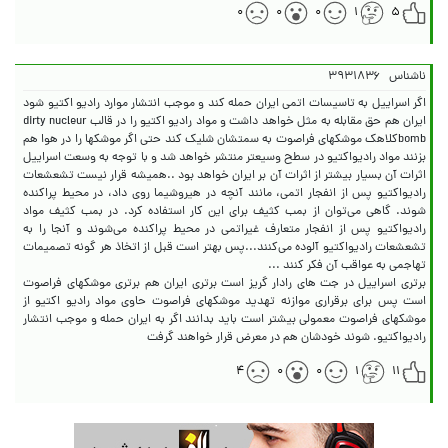
۰
۰
۰
۱
۵
ناشناس
۳۹۳۱۸۳۶
اگر اسراییل به تاسیسات اتمی ایران حمله کند و موجب انتشار موارد رادیو اکتیو شود
ایران هم حق مقابله به مثل خواهد داشت و مواد رادیو اکتیو را در قالب dirty nucleur
bombکلاهک موشکهای فراصوت به سمتشان شلیک کند حتی اگر موشکها را در هوا هم
بزنند مواد رادیواکتیو در سطح وسیعتر منتشر خواهد شد و با توجه به وسعت اسراییل
اثرات آن بسیار بیشتر از اثرات آن بر ایران خواهد بود ..همیشه قرار نیست تشعشعات
رادیواکتیو پس از انفجار اتمی، مانند آنچه در هیروشیما روی داد، در محیط پراکنده
شوند. گاهی می‌توان از بمب کثیف برای این کار استفاده کرد. در بمب کثیف مواد
رادیواکتیو پس از انفجار متعارف غیراتمی در محیط پراکنده می‌شوند و آنجا را به
تشعشعات رادیواکتیو آلوده می‌کنند...پس بهتر است قبل از اتخاذ هر گونه تصمیمات
برتری اسراییل در جت های رادار گریز است برتری ایران هم برتری موشکهای فراصوت
است پس برای برقراری موازنه تهدید موشکهای فراصوت حاوی مواد رادیو اکتیو از
موشکهای فراصوت معمولی بیشتر است باید بدانند اگر به ایران حمله و موجب انتشار
رادیواکتیو. شوند خودشان هم در معرض قرار خواهند گرفت
۴
۰
۰
۱
۱۱