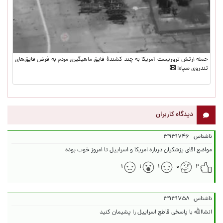
حمله ارتش تروریست آمریکا به چند کشندهٔ قایق ماهیگیری مردم به فرض قایق‌های
تندروی سپاه!
دیدگاه کاربران
ناشناس
۳۹۳۱۷۴۶
مواضع اقای پزشکیان درباره امریکا و اسراییل تا امروز خوب بوده
۱
۱
۱
۰
۲
ناشناس
۳۹۳۱۷۵۸
انشاالله با پاسخی قاطع اسراییل را پشیمان کنید