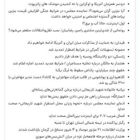
دردسر همزمان آمریکا و اوکراین با ته کشیدن موشک های پاتریوت
آیا بنزین گران می‌شود؟/ نماینده مجلس: در شرایط جنگی افزایش قیمت بنزین
پیامدهای گسترده اجتماعی و امنیتی خواهد داشت
اول اینترنت، حالا آب و برق؟!
رونمایی از جدی‌ترین مشتری رامین رضاییان؛ بمب نقل‌وانتقالات منفجر می‌شود؟
فیدان: به حمایت از مذاکرات میان ایران و آمریکا ادامه خواهیم داد
مصوبه تسهیلات گمرکی در شرایط اضطرار تمدید شد
زلنسکی: دو پالایشگاه روسیه را هدف قرار دادیم
هشدار به مالکان درباره تخلیه مستاجران / شرایط جدید تمدید اجاره اعلام شد
حقوق چند میلیاردی، پاداش سقوط به لیگ یک!
کلاهبرداری و پولشویی در قالب شرکت مهاجرتی به کانادا/ دست مدیر مهاجرتی با
۳۰۰ شاکی رو شد
بیانیه خانواده شهید لاریجانی درباره برخی گمانه‌زنی‌های رسانه‌ای
انصارالله: عربستان راهی جز پس دادن حقوق یمنی‌ها ندارد
ادعای نماینده مجلس درباره «نحوه ردزنی محل استقرار شهید لاریجانی» صحت
ندارد
اعمال ضریب ۲.۷ برای اینترنت بین‌الملل صحت ندارد
رگبار پراکنده در نیمه شمالی استان تهران تا شنبه
وزارت اطلاعات: ۲۱ مزدور موساد و ۴ شرور مسلح در کرمان بازداشت شدند
هشدار درباره مرحله فاجعه‌بار غزه در میان آتش‌بس‌های صوری