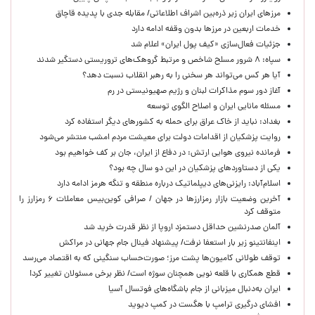
مرزهای ایران زیر ذره‌بین اشراف اطلاعاتی/ مقابله جدی با پدیده قاچاق
خدمات اربعین در مرزها بدون وقفه ادامه دارد
جزئیات فعال‌سازی «کیف پول ایران» اعلام شد
سپاه: ۸ شرور مسلح شاخص و مرتبط گروهک‌های تروریستی دستگیر شدند
آیا هر کس می‌تواند هر سخنی را به رهبر انقلاب نسبت دهد؟
آغاز دور سوم مذاکرات لبنان و رژیم صهیونیستی در رم
مسئله مانایی ایران و اصلاح الگوی توسعه
بغداد: نباید از خاک عراق برای حمله به کشورهای دیگر استفاده کرد
روایت پزشکیان از اقدامات دولت برای معیشت مردم امشب منتشر می‌شود
فرمانده نیروی هوایی ارتش: در دفاع از ایران، جان بر کف خواهیم بود
یکی از دستاوردهای پزشکیان در این دو سال چه بود؟
اسلام‌آباد: رایزنی‌های دیپلماتیک درباره منطقه و تنگه هرمز ادامه دارد
آخرین وضعیت بازار رمزارزها در جهان / صرافی کوین‌بیس معاملات ۶ رمزارز را
متوقف کرد
آلمان صدرنشین حداقل دستمزد اروپا از نظر قدرت خرید شد
اینفانتینو زیر بار استعفا نرفت/ پیشنهاد فینال جام جهانی در مراکش
توقف طولانی کامیون‌ها پشت مرز؛ صورت‌حساب سنگینی که به اقتصاد می‌رسد
قطع همکاری با قلعه نویی همچنان سوژه است/ نظر برخی مسئولان تغییر کرد!
ایران به‌دنبال میزبانی از جام باشگاه‌های فوتسال آسیا
افشای درگیری ترامپ با هگست در کمپ دیوید