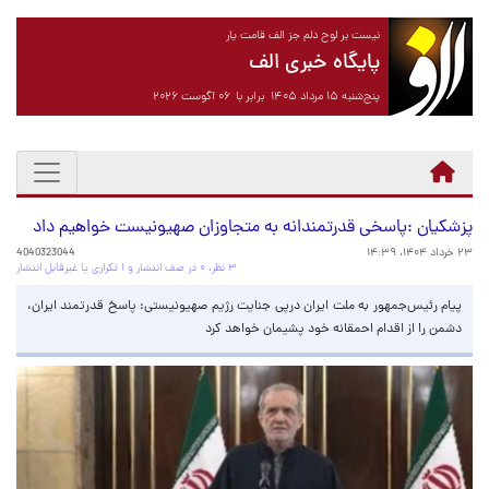
نیست بر لوح دلم جز الف قامت یار
پایگاه خبری الف
پنج‌شنبه ۱۵ مرداد ۱۴۰۵ برابر با ۰۶ آگوست ۲۰۲۶
پزشکیان :پاسخی قدرتمندانه به متجاوزان صهیونیست خواهیم داد
۲۳ خرداد ۱۴۰۴، ۱۴:۳۹
4040323044
۳ نظر، ۰ در صف انتشار و ۱ تکراری یا غیرقابل انتشار
پیام رئیس‌جمهور به ملت ایران درپی جنایت رژیم صهیونیستی: پاسخ قدرتمند ایران،
دشمن را از اقدام احمقانه خود پشیمان خواهد کرد