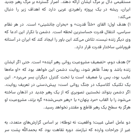
مستقیمی دال بر مرگ ایشان ارائه دهند. اصرار گسترده بر مرگ رهبر جدید
ایران، ریشه در یک پروژه راهبردی غربی دارد که اهداف زیر را دنبال
می‌کند:
۱) هدف اول؛ القای «خلأ قدرت» و «بحران جانشینی» است. در هر نظام
سیاسی، انتقال قدرت حساسترین لحظه است. دشمن با تکرار این ادعا که
وی دیگر زنده نیست، تلاش می‌کند این باور را ایجاد کند که ایران در آستانه
فروپاشی ساختار قدرت قرار دارد.
۲) هدف دوم، «تضعیف مشروعیت روانی رهبر آینده» است. حتی اگر ایشان
زنده باشد و بعداً ظاهر شود، روایت دشمن این خواهد بود که «او ماه‌ها
غایب بود، پس یا ضعیف است یا تحت کنترل دیگران بسر می‌برد». این
یک تکنیک کلاسیک در جنگ روانی است: پیش‌دستی در تعریف روایت.
اگر دشمن بتواند نخستین تصویری که از یک رهبر جدید در اذهان ساخته
می‌شود را با القاب «مرد پنهان» یا «رهبر حبس‌شده» گره بزند، مشروعیت او
هرگز به سطح یک رهبر قاطع و مقتدر نخواهد رسید.
دو عامل اصلی غیبت؛ واقعیت نه توطئه: بر اساس گزارش‌های متعدد، به
غیر از جراحات وارده که نیازمند دوره نقاهت بود که بحمدالله پشت سر