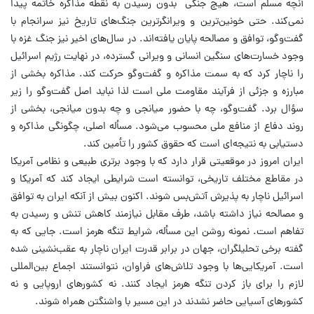
آنچه مسلم است، هیچ جنگی بدون رسیدن به نقطه مذاکره خاتمه پیدا
نمی‌کند. حتی خونین‌ترین و ویرانگرترین جنگ‌های تاریخ نیز سرانجام با
گفت‌وگو، توافق و مصالحه پایان یافته‌اند. در سال‌های اخیر نیز جنگ غزه با
وجود خسارت‌های سنگین انسانی و ویرانی گسترده، در نهایت رژیم اسرائیل
را ناچار کرد که به سمت مذاکره و گفت‌وگو حرکت کند. مذاکره بخشی از
مبارزه و جزئی از فرآیند مقاومت ملی است لذا نباید اصل گفت‌وگو را زیر
سؤال برد. گفت‌وگو، چه با حضور میانجی و چه بدون میانجی، بخشی از
روند دفاع از منافع ملی محسوب می‌شود. مسأله اصلی، چگونگی مذاکره و
دستیابی به نتیجه‌ای است که حقوق کشور را تأمین کند.
ایران امروز در موقعیتی قرار دارد که با وجود برتری طبیعی و نظامی آمریکا
در مقاطع مختلف تاریخی، توانسته است شرایطی ایجاد کند که آمریکا و
اسرائیل ناچار به پذیرش آتش‌بس شوند. اکنون بیش از آنکه ایران به توافق
و مصالحه نیاز داشته باشد، طرف مقابل نیازمند کاهش تنش و رسیدن به
تفاهم است. نمونه روشن این مسأله، شرایط تنگه هرمز است. جایی که به
گفته برخی تحلیلگران، جهان در برابر قدرت ایران ناچار به عقب‌نشینی شده
است. آمریکایی‌ها با وجود تلاش‌های فراوان، نتوانستند اجماع بین‌المللی
لازم را برای باز کردن تنگه هرمز ایجاد کنند. نه کشورهای اروپایی و نه
کشورهای آسیایی حاضر نشدند در این مسیر با واشنگتن همراه شوند.