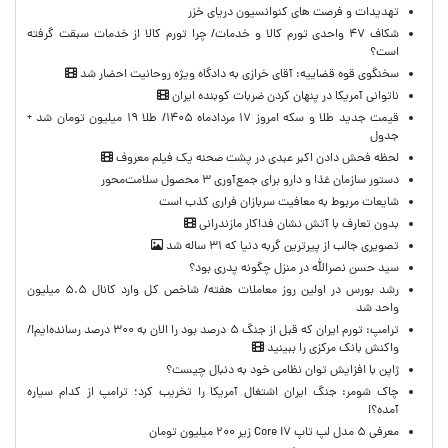
تهدیدات و فرصت های کنوانسیون دریای خزر
شکاف ۴۷ واحدی تورم کالا و خدمات/ چرا تورم کالا از خدمات سبقت گرفته
است؟
سخنگوی قوه قضاییه: آقای خرازی به دادگاه ویژه روحانیت احضار شد
ناتوانی آمریکا در پنهان کردن ضربات کوبنده ایران
قیمت جدید طلا و سکه امروز ۱۷ مردادماه ۱۴۰۵/ طلا ۱۹ میلیون تومان شد +
جدول
لحظه‌ فحش دادن اکبر عبدی در پشت صحنه یک فیلم معروف
دستور سازمان غذا و دارو برای جمع‌آوری ۳ محصول سلامت‌محور
شایعات مربوط به معافیت سربازان فراری کذب است
بدون تعارف با آتش نشان فداکار مازندرانی
تصویری جالب از پیرترین گربه دنیا که ۳۱ ساله شد
سید حسن نصرالله در منزل چگونه پدری بود؟
رشد بورس در اولین روز معاملات هفته/ شاخص کل وارد کانال ۵.۵ میلیون
واحد شد
ترامپ: تورم ایران که قبل از جنگ ۵ درصد بود را الان به ۳۰۰ درصد رسانده‌ایم!/
واکنش بانک مرکزی را ببینید
ژاپن با افزایش توان نظامی خود به دنبال چیست؟
چاک شومر: جنگ ایران اشتغال آمریکا را تخریب کرد؛ ترامپ از کدام سیاره
آمده؟!
معرفی ۵ مدل لپ تاپ Core i۷ زیر ۲۰۰ میلیون تومان