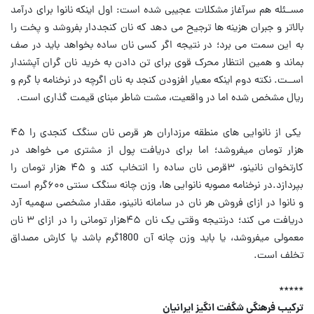
مســئله هم سرآغاز مشکلات عجیبی شده است: اول اینکه نانوا برای درآمد
بالاتر و جبران هزینه ها ترجیح می دهد که نان کنجددار بفروشد و پخت را
به این سمت می برد؛ در نتیجه اگر کسی نان ساده بخواهد باید در صف
بماند و همین انتظار محرک قوی برای تن دادن به خرید نان گران آپشندار
اســت. نکته دوم اینکه معیار افزودن کنجد به نان اگرچه در نرخنامه با گرم و
ریال مشخص شده اما در واقعیت، مشت شاطر مبنای قیمت گذاری است.
یکی از نانوایی های منطقه مرزداران هر قرص نان سنگک کنجدی را ۴۵
هزار تومان میفروشد؛ اما برای دریافت پول از مشتری می خواهد در
کارتخوان نانینو، ۳قرص نان ساده را انتخاب کند و ۴۵ هزار تومان را
بپردازد.در نرخنامه مصوبه نانوایی ها، وزن چانه سنگک سنتی ۶۰۰گرم است
و نانوا در ازای فروش هر نان در سامانه نانینو، مقدار مشخصی سهمیه آرد
دریافت می کند؛ درنتیجه وقتی یک نان ۴۵هزار تومانی را در ازای ۳ نان
معمولی میفروشد، یا باید وزن چانه آن 1800گرم باشد یا کارش مصداق
تخلف است.
*****
ترکیب فرهنگی شگفت انگیز ایرانیان