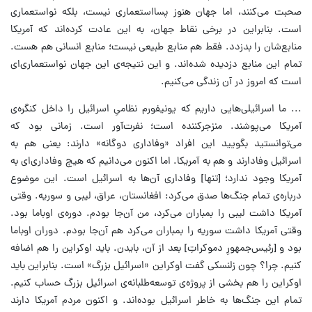
صحبت می‌کنند، اما جهان هنوز پسااستعماری نیست، بلکه نواستعماری
است. بنابراین در برخی نقاط جهان، به این عادت کرده‌اند که آمریکا
منابع‌شان را بدزدد. فقط هم منابع طبیعی نیست؛ منابع انسانی هم هست.
تمام این منابع دزدیده شده‌اند. و این نتیجه‌ی این جهان نواستعماری‌ای
است که امروز در آن زندگی می‌کنیم.
... ما اسرائیلی‌هایی داریم که یونیفورم نظامیِ اسرائیل را داخل کنگره‌ی
آمریکا می‌پوشند. منزجرکننده است؛ نفرت‌آور است. زمانی بود که
می‌توانستید بگویید این افراد «وفاداری دوگانه» دارند: یعنی هم به
اسرائیل وفادارند و هم به آمریکا. اما اکنون می‌دانیم که هیچ وفاداری‌ای به
آمریکا وجود ندارد؛ [تنها] وفاداری آن‌ها به اسرائیل است. این موضوع
درباره‌ی تمام جنگ‌ها صدق می‌کرد: افغانستان، عراق، لیبی و سوریه. وقتی
آمریکا داشت لیبی را بمباران می‌کرد، من آن‌جا بودم. دوره‌ی اوباما بود.
وقتی آمریکا داشت سوریه را بمباران می‌کرد هم آن‌جا بودم. دوران اوباما
بود و [رئیس‌جمهورِ دموکراتِ] بعد از آن، بایدن. باید اوکراین را هم اضافه
کنیم. چرا؟ چون زلنسکی گفت اوکراین «اسرائیل بزرگ» است. بنابراین باید
اوکراین را هم بخشی از پروژه‌ی توسعه‌طلبانه‌ی اسرائیل بزرگ حساب کنیم.
تمام این جنگ‌ها به خاطر اسرائیل بوده‌اند. و اکنون مردم آمریکا دارند