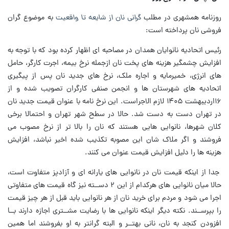
روزنامه همشهری در مطلب
گرانی نان از شایعه تا واقعیت
به موضوع گران
فروشی نان پرداخته است:
رئیس اتحادیه نانوایان همدان در مصاحبه ای اظهار کرده بود که با توجه به
افزایش چشمگیر هزینه های پخت نان ازجمله نرخ بیمه، اجرت کارگر، حامل
های انرژی، خمیرمایه و اجاره ملک، نرخ های جدید نان پس از پیگیری
اتحادیه های شهرستان ها و انجمن صنفی کارگران تصویب شده و از
۱۶اردیبهشت ۱۴۰۵ لازم الاجراست. این نرخ نامه با عنوان قیمت جدید نان
در تهران دست به دست شد. حالا در سطح شهر تهران و احتمالا برخی
کلان شهرها، نانوایی هایی هستند که نان را بالا تر از نرخ مصوب می
فروشند و اگر ملاک شان این مصوبه تکذیب شده اخیر نباشد، افزایش
هزینه ها را دلیل افزایش قیمت عنوان می کنند.
جدا از اینکه قیمت نان در نانوایی های یارانه ای و آزادپز متفاوت است،
حالا میان نانوایی های هرکدام از این ۲ دســته نیز گاه قیمت های متفاوتی
اجرا می شود و مردم برای خرید نان از هر نانوایی باید قبل از هر چیز قیمت
را بپرســند. نکته دیگر اینکه نانوایی ها با رضایت مشــتری اجازه دارند بــا
افزودن کنجد به نان، نانی بهتــر و البته گرانتر به او بفروشند اما همین