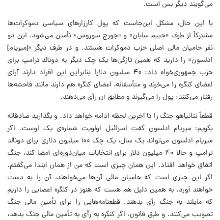
می‌گویند دیگر بس است.
با این حال، مشکل این‌جاست که پول کارزارهای سیاسی دموکرات‌ها
مشترکاً از طرف «حییم سابان» و «جورج سوروس» تأمین می‌شود. این دو
نفر حامیان مالی اصلی حزب دموکرات هستند. و در طرف دیگر «[میریام]
ادلسون» را دارید که همین تازگی‌ها یک چک دیگر به دونالد ترامپ برای
حزب جمهوری‌خواه داد: ۴۰ میلیون دلار! بنابراین این افراد دارند آرای
اعضای کنگره را می‌خرند و متأسفانه، اعضای کنگره هم دارند مانند فاحشه‌ها
رفتار می‌کنند: پول را می‌گیرند و مطابق آن رأی می‌دهند.
قطعاً نتانیاهو جنگ را تا آخرین لحظه ادامه خواهد داد. و بگذارید صادقانه
بگویم: میریام ادلسون گفت اسرائیل اولویت شماره‌ی یک اوست. اگر
میریام ادلسون می‌تواند یک سال، یک چک ۱۰۰ میلیون دلاری برای دونالد
ترامپ و حالا ۴۰ میلیون دلار برای انتخابات میان‌دوره‌ای امضا کند، جنگ
اتفاق خواهد افتاد. این همان چیزی است که من از همان ابتدا می‌گفتم.
اگر این چیزی است که حامیان مالی آن‌ها می‌خواهند، آن را به دست
خواهند آورد. به همین دلیل هم هست که هنوز در کنگره اعضایی را داریم
که مایلند به جنگ رأی بدهند. قطعنامه‌هایی را برای تأمینِ مالی جنگ
تصویب می‌کنند. و طبق قانون، اگر کنگره به رأی به تأمین مالی جنگ بدهد،