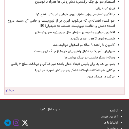
استعلام سوابق چک برگشتی؛ تمام روش ها همراه با توضیح
یراق درب ریلی
پنتاگون دسترسی وزیر سابق نیروی هوایی آمریکا را قطع کرد
جو کنت: افسانه‌ای که می‌گوید ایران پر از تروریست و حامی آن است، دروغ
است؛ داعش و القاعده تروریست هستند نه شیعیان!
افشای رسوایی جاسوسی سازمان ملل برای رژیم صهیونیستی
شست‌وشوی کاهو را جدی بگیرید
کامیون با راننده ۸ ساله در اصفهان توقیف شد
سی‌ان‌ان: آمریکا به دنبال راهی برای خروج از جنگ ایران است
رسانه؛ سنگر نخست در جنگ روایت‌ها
رسوایی جدید برای رئیس فیفا/ ادعای رابطه غیراخلاقی و پرداخت مبلغ ۶ رقمی
برکناری شوکه‌کننده فرمانده لشکر پنجم ارتش آمریکا در اروپا
حركت در ميدان مين
بیشتر
ما را دنبال کنید.
آرشیو
آخرین خبرها
ارتباط با ما