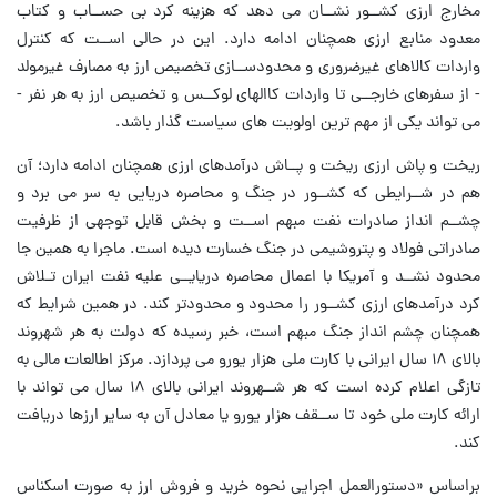
مخارج ارزی کشــور نشــان می دهد که هزینه کرد بی حســاب و کتاب
معدود منابع ارزی همچنان ادامه دارد. این در حالی اســت که کنترل
واردات کالاهای غیرضروری و محدودســازی تخصیص ارز به مصارف غیرمولد
- از سفرهای خارجــی تا واردات کاالهای لوکــس و تخصیص ارز به هر نفر -
می تواند یکی از مهم ترین اولویت های سیاست گذار باشد.
ریخت و پاش ارزی ریخت و پــاش درآمدهای ارزی همچنان ادامه دارد؛ آن
هم در شــرایطی که کشــور در جنگ و محاصره دریایی به سر می برد و
چشــم انداز صادرات نفت مبهم اســت و بخش قابل توجهی از ظرفیت
صادراتی فولاد و پتروشیمی در جنگ خسارت دیده است. ماجرا به همین جا
محدود نشــد و آمریکا با اعمال محاصره دریایــی علیه نفت ایران تـلاش
کرد درآمدهای ارزی کشــور را محدود و محدودتر کند. در همین شرایط که
همچنان چشم انداز جنگ مبهم است، خبر رسیده که دولت به هر شهروند
بالای ۱۸ سال ایرانی با کارت ملی هزار یورو می پردازد. مرکز اطالعات مالی به
تازگی اعلام کرده است که هر شــهروند ایرانی بالای ۱۸ سال می تواند با
ارائه کارت ملی خود تا ســقف هزار یورو یا معادل آن به سایر ارزها دریافت
کند.
براساس «دستورالعمل اجرایی نحوه خرید و فروش ارز به صورت اسکناس