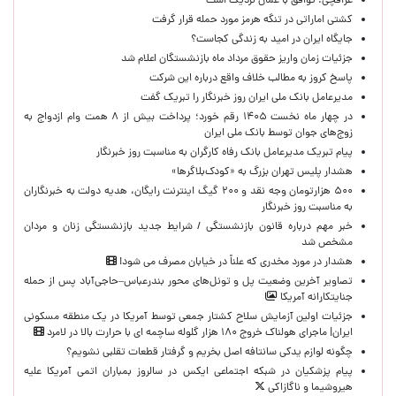
عراقچی: توافق با عمان نزدیک است
کشتی اماراتی در تنگه هرمز مورد حمله قرار گرفت
جایگاه ایران در امید به زندگی کجاست؟
جزئیات زمان واریز حقوق مرداد ماه بازنشستگان اعلام شد
پاسخ کروز به مطالب خلاف واقع درباره این شرکت
مدیرعامل بانک ملی ایران روز خبرنگار را تبریک گفت
در چهار ماه نخست ۱۴۰۵ رقم خورد؛ پرداخت بیش از ۸ همت وام ازدواج به
زوج‌های جوان توسط بانک ملی ایران
پیام تبریک مدیرعامل بانک رفاه کارگران به مناسبت روز خبرنگار
هشدار پلیس تهران بزرگ به «کودک‌بلاگرها»
۵۰۰ هزارتومان وجه نقد و ۲۰۰ گیگ اینترنت رایگان، هدیه دولت به خبرنگاران
به مناسبت روز خبرنگار
خبر مهم درباره قانون بازنشستگی / شرایط جدید بازنشستگی زنان و مردان
مشخص شد
هشدار در مورد مخدری که علناً در خیابان مصرف می شود!
تصاویر آخرین وضعیت پل و تونل‌های محور بندرعباس–حاجی‌آباد پس از حمله
جنایتکارانه آمریکا
جزئیات اولین آزمایش سلاح کشتار جمعی توسط آمریکا در یک منطقه مسکونی
ایران| ماجرای هولناک خروج ۱۸۰ هزار گلوله ساچمه ای با حرارت بالا در لامرد
چگونه لوازم یدکی سانتافه اصل بخریم و گرفتار قطعات تقلبی نشویم؟
پیام پزشکیان در شبکه اجتماعی ایکس در سالروز بمباران اتمی آمریکا علیه
هیروشیما و ناگازاکی