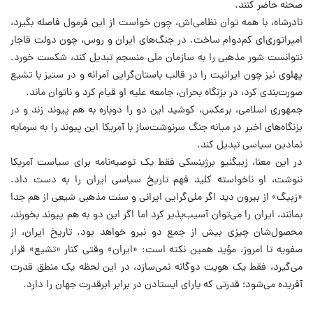
صحنه حاضر کنند.
نادرشاه، با همه توان نظامی‌اش، چون خواست از این فرمول فاصله بگیرد،
امپراتوری‌ای کم‌دوام ساخت. در جنگ‌های ایران و روس، چون دولت قاجار
نتوانست شور مذهبی را به سازمان ملی منسجم تبدیل کند، شکست خورد.
پهلوی نیز چون ایرانیت را در قالب باستان‌گرایی آمرانه و در ستیز با تشیع
صورت‌بندی کرد، در بزنگاه بحران، جامعه علیه او قیام کرد و ناتوان ماند.
جمهوری اسلامی، برعکس، کوشید این دو را دوباره به هم پیوند زند و در
بزنگاه‌های اخیر در میانه جنگ سرنوشت‌ساز با آمریکا این پیوند را به سرمایه
نمادین سیاسی تبدیل کند.
در این معنا، زبیگنیو برژینسکی فقط یک توصیه‌نامه برای سیاست آمریکا
ننوشت، او ناخواسته کلید فهم تاریخ سیاسی ایران را به دست داد.
«زبیگ» از بیرون دید اگر ملی‌گرایی ایرانی و سنت مذهبی شیعی از هم جدا
بمانند، ایران را می‌توان آسیب‌پذیر کرد اما اگر این دو به هم پیوند بخورند،
محصول‌شان چیزی بیش از جمع دو نیرو خواهد بود. تاریخ ایران، از
صفویه تا امروز، مؤید همین نکته است: «ایران» وقتی کنار «تشیع» قرار
می‌گیرد، فقط یک هویت دوگانه نمی‌سازد، در این لحظه یک منطق قدرت
آفریده می‌شود؛ قدرتی که یارای ایستادن در برابر ابرقدرت جهان را دارد.