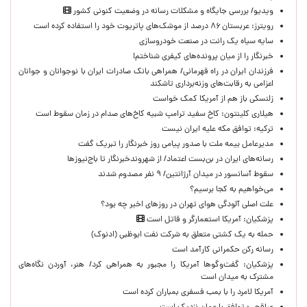
ویدیو/ بررسی جایگاه و مشکلات رسانه در وضعیت کنونی کشور
رویترز: عربستان ۸۶ درصد از موشک‌های پاتریوت خود را استفاده کرده است
سایه سیاه یک رانت در صنعت خودروسازی
خبرنگار را از میان پرونده‌های کیفری شناختم!
​فرزندان ایران در راه قهرمانی/ همراهی بانک صادرات ایران با نوجوانان و جوانان
اعزامی به رقابت‌های وزنه‌برداری تاشکند
زلنسکی باز هم از آمریکا کمک خواست
هیلاری کلینتون: کاخ سفید ترامپ شبیه کاخ‌های صدام در زمان سقوط است
ترکیه: توافق مکه علیه ایران نیست
مدیرعامل بیمه ملت با صدور پیامی روز خبرنگار را تبریک گفت
رسانه‌های ایران در بن‌بست اعتماد/ از شهروندخبرنگار تا باج‌نیوزها
سقوط آسانسور در میدان آرژانتین/ ۹ نفر مصدوم شدند
می‌خواهیم به کجا برسیم؟
علت اصلی آلودگی هوای تهران در روزهای اخیر چه بود؟
پزشکیان: آمریکا استعمارگر و قاتل است
حمله به یک کشتی متعلق به شرکت نفت ابوظبی (ادنوک)
رسانه رکن حکمرانی کارآمد است
پزشکیان: گفت‌وگوها آمریکا را مجبور به همراهی کرد/ هنر، آوردن نگاه‌های
مشترک به میدان است
آمریکا لامرد را با بمب فسفری بمباران کرده است