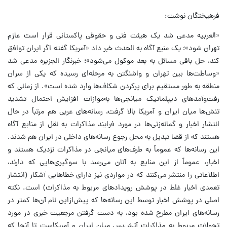
فرهیختگان نوشت:
«العربیه مدعی شد یک هیئت فنی و حقوقی پاکستانی قرار است عازم
تهران شود»؛ یک منبع آگاه به الحدث خبر داد «آمریکا گفته اگر ایران توافق
کند، حل باقی مسائل به بعد موکول می‌شود»؛ خبرنگار الجزیره مدعی شد
«وساطت‌ها بین تهران و واشنگتن به مرحله‌ای رسیده که یکی از سران
منطقه به طور مستقیم برای پرکردن شکاف‌ها وارد شده است». از زمانی که
رفت‌وآمدهای دیپلماتیک میانجی‌ها به‌موازات افزایش احتمال تشدید
تنش‌ها میان ایران و آمریکا بالا گرفت، رسانه‌های عربی هم مرتباً در حال
انتشار اخبار و گمانه‌زنی‌ها در مورد فرایند مذاکرات به نقل از منابع آگاه
هستند که از قضا تبدیل به محل رجوع رسانه‌های داخلی در ایران هم شدند.
این رسانه‌ها که عموماً به طرف‌های میانجی در مذاکرات نزدیک هستند و
اخبار، عموماً از این منابع به آنان می‌رسد با سوگیری‌هایی که دارند،
اطلاعاتی را منتشر می‌کنند که در مواردی نیز دارای خطا‌هایی آشکار (انتشار
تعمدی اخبار غلط در پوشش رویداد‌های مربوط به مذاکرات) است. نکته
اصلی در پوشش اخبار توسط این رسانه‌ها که پیش‌ازاین نام آن‌ها کمتر در
رسانه‌های ایران مطرح شده بود، به دست گرفتن مرجعیت خبری در مورد
تحولات مربوط به مذاکرات آتش‌بس میان ایران و آمریکاست تا آنجا که