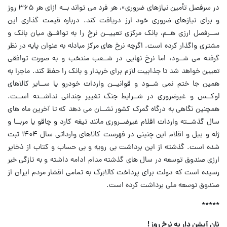
در سرفصل تأمین نیازهای ضروری»، هر فرد می تواند بــه ازای هر ۳۶۵ روز
و برای نیازهای ضروری خود ارز دریافت کند. درباره قیمت گذاری این
ســرفصل ارزی هــم، بانک مرکزی تعییــن نرخ را به توافــق میان بانک و
مشتری واگذار کرده است. اگرچه نرخ های مرکز مبادله به عنوان پایه در نظر
گرفته می شــود، اما نرخ نهایی در شــعب منتخب و به صورت توافقی
تعیین خواهد شد تا جذابیت لازم برای خریدار و بانک را حفظ کند. ماجرا به
همین جا ختم نمی شــود و قوانیــن واردات خودرو یا ســایر کالاهای
لوکــس و غیرضروری در شــرایط جنگ تغییر چندانی نداشــته اســت.
همچنین نگاهی به درگاه گمرک کشور نشــان می دهد که تا آخرین ماه های
سال گذشــته واردات اقلام غیرضــروری مانند تیغه کارد و چاقو یا مربــا و
ژله و بیل و اقلام این چنینی در فهرست کالاهای وارداتی سال ۱۴۰۴ ثبت
شده است. گذشته از این برداشت بی رویه و بی حساب و کتاب از ذخایر
ارزی صندوق توسعه در سال های گذشته مدام ادامه داشته و به تازگی خبر
رسیده است که دولت برای پرداخت کالابرگ به تمامی اقشار مردم ایران از
صندوق توسعه ملی برداشت کرده است.
*****
نان آپشن دار به نرخ روز !