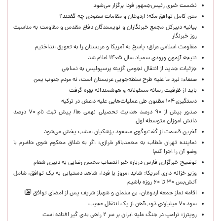
نشست خبری رئیس‌جمهور فردا برگزار می‌شود
متن کامل توافق مکه؛ اردوغان و مقامات سعودی چه گفتند؟
بیانیه دبیرکل مجمع خبرنگاران و نویسندگان دفاع مقدس و مقاومت به مناسبت
روز خبرنگار
مقاومت اسلامی عراق: پاسخ به آمریکا و عربستان را به تعویق انداختیم
نتیجه آزمون ورودی سمپاد سال ۱۴۰۵ اعلام شد
جزئیات جدید از انتقال نجومی گزینه پرسپولیس به نساجی
صنعاء: نبرد ما علیه طرح سلطه‌جویی عربستان است، نه مردم جنوب یمن
باید از ظرفیت رسانه مسئولانه و هوشمندانه بهره گرفت
دستگیری ۱۰۴ مظنون طی عملیات‌هایی علیه داعش در ترکیه
صدور بیش از ۹۰ درصد هدایت تحصیلی نهمی ها/ پیش ثبت نام ۷۰ درصد
دانش اموزان متوسطه اول
آخرین قسمت از گفت‌وگوی مسعود پزشکیان امشب پخش می‌شود
نماینده تهران خطاب به محمدباقر خرازی: اگر به شلاق محکوم شوی حاضرم با
وضو آن را اجرا کنم!
توضیح خبرگزاری فارس درباره خبر انتصاب محسن رضایی به دبیری شعام
وزیر خزانه داری آمریکا: شاید امروز یا فردا، شاهد دستیابی به یک توافق، شامل
آتش‌بس ۳۰ تا ۶۰ روزه باشیم
اقامه نماز جمعه اردوغان، بن ‌سلمان و شهباز شریف پس از امضای توافق
سود ۷۰ میلیاردی ذوب‌آهن از یک انتقال عجیب
رویترز: ترامپ در جنگ علیه ایران بر سر ۲ راهی بدی گیر افتاده است