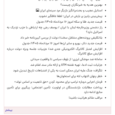
بهترین هدیه به خبرنگاران چیست؟
استایل عجیب و بحث‌برانگیز بازیگر مرد سینمای ایران
پیش‌بینی پاییز پر بارش در ایران؛ لطفا غافلگیر نشوید
قیمت جدید طلا و سکه امروز ۱۶ مردادماه ۱۴۰۵/ جدول
راز دشمنی وزیرخارجه لبنان با ایران / یوسف رجی چه ارتباطی با حزب نزدیک به
اسرائیل دارد؟
بلاتکلیفی پرونده‌های مشاغل سخت/ دولت از بررسی آیین‌نامه خبر داد
قیمت جدید دلار، یورو و سایر ارزها امروز ۱۶ مردادماه ۱۴۰۵/ جدول
افزایش اعتبار کالابرگ الکترونیکی جدی شد/ جزییات جلسه ویژه دولت درباره
افزایش مبلغ کالابرگ
سامانه ضد موشکی لیزری؛ از بلوف سیاسی تا واقعیت میدانی
جزئیات ثبت ادعا، تهیه نقشه UTM و ارائه مادر سند اعلام شد
تلگراف: جنگ علیه ایران ممکن است به یکی از اشتباهات تاریخ تبدیل شود
خطر پنهان التهاب لثه برای استخوان‌ها
فرمان اجرایی دوباره ترامپ برای محدود کردن «حق تابعیت بر اساس تولد»
پرداخت مطالبات بازنشستگان در اولویت تأمین اجتماعی؛ پیگیری برای تأمین
منابع ادامه دارد
مراقب علائم هپاتیت باشید!
بیشتر