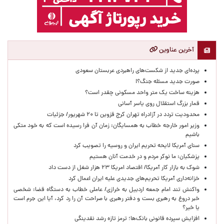
آخرین عناوین
پرده‌ای جدید از شکست‌های راهبردی عربستان سعودی
صورت جدید مسئله جنگ؟!
هزینه ساخت یک متر واحد مسکونی چقدر است؟
قمار بزرگ استقلال روی یاسر آسانی
محدودیت تردد در آزادراه تهران کرج قزوین تا ۲۰ شهریور/ جزئیات
وزیر امور خارجه خطاب به همسایگان: زمان آن فرا رسیده است که به خود متکی
باشیم
سنای آمریکا لایحه تحریم ایران و روسیه را تصویب کرد
پزشکیان: ما نوکر مردم و در خدمت آنان هستیم
شوک به بازار کار آمریکا/ اقتصاد امریکا ۲۳ هزار شغل از دست داد
خزانه‌داری آمریکا تحریم‌های جدیدی علیه ایران اعمال کرد
واکنش تند امام جمعه اردبیل به خرازی/ عاملی خطاب به دستگاه قضا: شخصی
خبر دروغ به رهبری بست و دفتر رهبری با صراحت آن را رد کرد، آیا این جرم است
یا خیر؟
افزایش سپرده قانونی بانک‌ها؛ ترمز تازه رشد نقدینگی