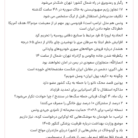
رگبار و رعدوبرق در راه شمال کشور؛ تهران خنک‌تر می‌شود
۱۷ تجاوز رژیم صهیونیستی به خاک سوریه در ۴۸ ساعت گذشته
تکلیف مدیرعامل استقلال قبل از لیگ مشخص می شود
ونس هم مثل ترامپ است/ فردوسی پور مهم تر از معیشت مردم؟!/ هدف آمریکا
خطرناک جلوه دادن ایران است
اتحادیه اروپا ۵ فرد مرتبط با صنایع دفاعی روسیه را تحریم کرد
افزایش خطر ابتلا به سرطان مری با نوشیدن چای بالاتر از دمای ۶۵ درجه
هشدار درباره فروش حواله‌های صوری خودروهای وارداتی
یکطرفه شدن جاده چالوس و آزادراه تهران–شمال از ساعت ۱۴
انصارالله: متجاوزان سعودی در یمن در امان نخواهند بود
علی اکبری: دشمن در مقابل ایران شکست مفتضحانه‌ای خورده است
چگونه به «کیف پول ایران» وصل شویم؟
پوتین قصد محک ناتو را با حمله به یک کشور عضو دارد
مذاکره استقلال با گلر اسپانیایی برای تمدید قرارداد
یک ماه، ۴ کودک قربانی حمله سگ‌ها در سنندج / چرا حوادث تکرار می‌شود؟
۲ درصد از مشترکان ۱۰ درصد برق خانگی را مصرف می‌کنند!
نسخه ترامپ برای ۲۰۲۸؛ حمایت محرمانه از نامزدی جی‌دی ونس
ترامپ: ما خودمان به موشک‌هایی که اوکراین درخواست کرده، نیاز داریم
موضع وزارت بهداشت درباره ظرفیت پزشکی کنکور ۱۴۰۵
باد و گردوخاک در بخش‌هایی از کشور/ دریای مازندران مواج است
شروع تلخ مدافع تیم ملی پس از جدایی از پرسپولیس