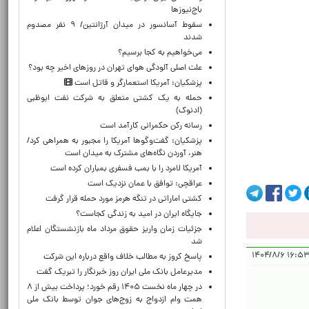
باج‌نیوزها
سقوط آسانسور در میدان آرژانتین/ ۹ نفر مصدوم
شدند
می‌خواهیم به کجا برسیم؟
علت اصلی آلودگی هوای تهران در روزهای اخیر چه بود؟
پزشکیان: آمریکا استعمارگر و قاتل است
حمله به یک کشتی متعلق به شرکت نفت ابوظبی
(ادنوک)
رسانه رکن حکمرانی کارآمد است
پزشکیان: گفت‌وگوها آمریکا را مجبور به همراهی کرد/
هنر، آوردن نگاه‌های مشترک به میدان است
آمریکا لامرد را با بمب فسفری بمباران کرده است
عراقچی: توافق با عمان نزدیک است
کشتی اماراتی در تنگه هرمز مورد حمله قرار گرفت
جایگاه ایران در امید به زندگی کجاست؟
جزئیات زمان واریز حقوق مرداد ماه بازنشستگان اعلام
شد
۱۶:۵۳:۲۶ ۱
پاسخ کروز به مطالب خلاف واقع درباره این شرکت
مدیرعامل بانک ملی ایران روز خبرنگار را تبریک گفت
در چهار ماه نخست ۱۴۰۵ رقم خورد؛ پرداخت بیش از ۸
همت وام ازدواج به زوج‌های جوان توسط بانک ملی