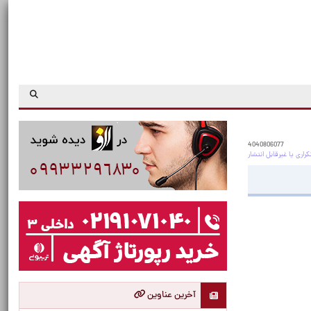
4040806077
آخرین عناوین