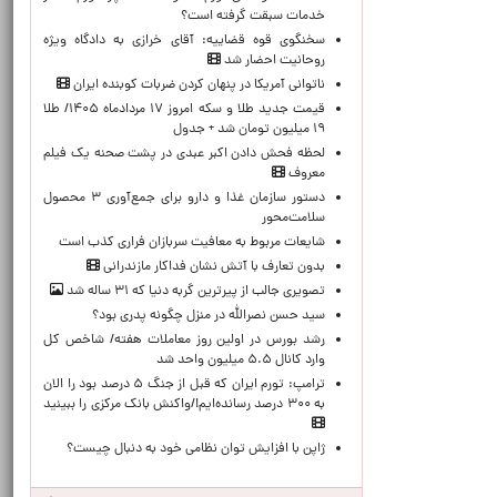
خدمات سبقت گرفته است؟
سخنگوی قوه قضاییه: آقای خرازی به دادگاه ویژه
روحانیت احضار شد
ناتوانی آمریکا در پنهان کردن ضربات کوبنده ایران
قیمت جدید طلا و سکه امروز ۱۷ مردادماه ۱۴۰۵/ طلا
۱۹ میلیون تومان شد + جدول
لحظه‌ فحش دادن اکبر عبدی در پشت صحنه یک فیلم
معروف
دستور سازمان غذا و دارو برای جمع‌آوری ۳ محصول
سلامت‌محور
شایعات مربوط به معافیت سربازان فراری کذب است
بدون تعارف با آتش نشان فداکار مازندرانی
تصویری جالب از پیرترین گربه دنیا که ۳۱ ساله شد
سید حسن نصرالله در منزل چگونه پدری بود؟
رشد بورس در اولین روز معاملات هفته/ شاخص کل
وارد کانال ۵.۵ میلیون واحد شد
ترامپ: تورم ایران که قبل از جنگ ۵ درصد بود را الان
به ۳۰۰ درصد رسانده‌ایم!/واکنش بانک مرکزی را ببینید
ژاپن با افزایش توان نظامی خود به دنبال چیست؟