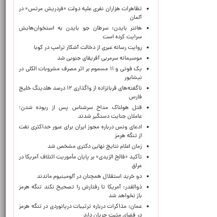
تظاهرات هزاران نفری علیه دولت «فردریش مرتس» در
آلمان
هانتر بایدن: سرطان جو بایدن به استخوان‌هایش
سرایت کرده است
روایت رسانه عبری از دخالت آشکار ترامپ در کوبا
موسیمانه سرمربی آفریقای جنوبی شد
یک فوتی و ۱۱ مسموم بر اثر مصرف مشروبات الکلی در
نیشابور
ناگفته‌های قربانزاده از واگذاری ۱۲ درصد هلدینگ خلیج
فارس
قتل هولناک مداح سرشناس پس از ربوده شدن؛
عاملان جنایت دستگیر شدند
ادعای ونس درباره مجوز ایران برای عبور حداکثری نفت
از تنگه هرمز
زمان اعلام نتایج نهایی دکتری مشخص شد
تأکید «فالح الزیدی» بر پایان مأموریت ائتلاف آمریکا در
عراق
دو خرید استقلال همچنان در آلومینیوم ماندند
ذوالقدر: آمریکا تا رفتارش را تصحیح نکند تنگه هرمز
باز نخواهد شد
عمان: مذاکرات درباره ترتیبات دریانوردی در تنگه هرمز
در فضای مثبت جریان دارد