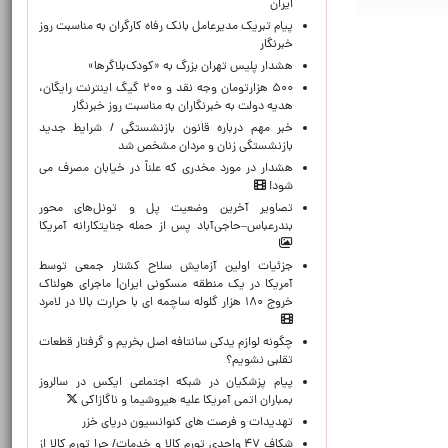
ایران
پیام تبریک مدیرعامل بانک رفاه کارگران به مناسبت روز
خبرنگار
هشدار پلیس تهران بزرگ به «کودک‌بلاگرها»
۵۰۰ هزارتومان وجه نقد و ۲۰۰ گیگ اینترنت رایگان،
هدیه دولت به خبرنگاران به مناسبت روز خبرنگار
خبر مهم درباره قانون بازنشستگی / شرایط جدید
بازنشستگی زنان و مردان مشخص شد
هشدار در مورد مخدری که علناً در خیابان مصرف می
شود!
تصاویر آخرین وضعیت پل و تونل‌های محور
بندرعباس–حاجی‌آباد پس از حمله جنایتکارانه آمریکا
جزئیات اولین آزمایش سلاح کشتار جمعی توسط
آمریکا در یک منطقه مسکونی ایران| ماجرای هولناک
خروج ۱۸۰ هزار گلوله ساچمه ای با حرارت بالا در لامرد
چگونه لوازم یدکی سانتافه اصل بخریم و گرفتار قطعات
تقلبی نشویم؟
پیام پزشکیان در شبکه اجتماعی ایکس در سالروز
بمباران اتمی آمریکا علیه هیروشیما و ناگازاکی
تهدیدات و فرصت های کنوانسیون دریای خزر
شکاف ۴۷ واحدی تورم کالا و خدمات/ چرا تورم کالا از