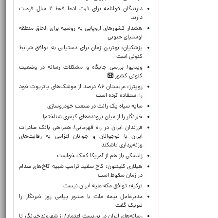
دارندگان قولنامه برای ثبت ادعا فقط ۲ سال فرصت
دارند
هشدار کشورهای اروپایی به روسیه برای الحاق منطقه
اوستیای جنوبی
پزشکیان‌: بهترین زمان برای دستیابی به توافق شرایط
کنونی است
ویدیو/ بررسی جایگاه و مشکلات رسانه در وضعیت
کنونی کشور
رویترز: عربستان ۸۶ درصد از موشک‌های پاتریوت خود
را استفاده کرده است
سایه سیاه یک رانت در صنعت خودروسازی
خبرنگار را از میان پرونده‌های کیفری شناختم!
​فرزندان ایران در راه قهرمانی/ همراهی بانک صادرات
ایران با نوجوانان و جوانان اعزامی به رقابت‌های
وزنه‌برداری تاشکند
زلنسکی باز هم از آمریکا کمک خواست
هیلاری کلینتون: کاخ سفید ترامپ شبیه کاخ‌های صدام
در زمان سقوط است
ترکیه: توافق مکه علیه ایران نیست
مدیرعامل بیمه ملت با صدور پیامی روز خبرنگار را
تبریک گفت
رسانه‌های ایران در بن‌بست اعتماد/ از شهروندخبرنگار تا