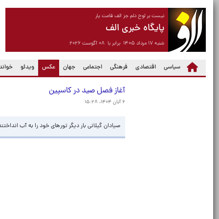
نیست بر لوح دلم جز الف قامت یار
پایگاه خبری الف
شنبه ۱۷ مرداد ۱۴۰۵ برابر با ۰۸ آگوست ۲۰۲۶
(current)
سیاسی
اقتصادی
فرهنگی
اجتماعی
جهان
عکس
ویدئو
خواندن
آغاز فصل صید در کاسپین
۶ آبان ۱۴۰۴، ۱۵:۲۸
صیادان گیلانی بار دیگر تورهای خود را به آب انداختن